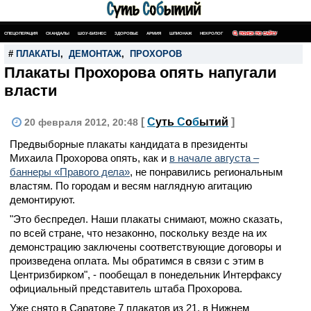
СПЕЦОПЕРАЦИЯ
СКАНДАЛЫ
ШОУ-БИЗНЕС
ЗДОРОВЬЕ
АРМИЯ
ШПИОНАЖ
НЕКРОЛОГ
ПОИСК ПО САЙТУ
#
ПЛАКАТЫ
,
ДЕМОНТАЖ
,
ПРОХОРОВ
Плакаты Прохорова опять напугали
власти
[
С
уть
С
о
б
ытий
]
20 февраля 2012, 20:48
Предвыборные плакаты кандидата в президенты
Михаила Прохорова опять, как и
в начале августа –
баннеры «Правого дела»
, не понравились региональным
властям. По городам и весям наглядную агитацию
демонтируют.
"Это беспредел. Наши плакаты снимают, можно сказать,
по всей стране, что незаконно, поскольку везде на их
демонстрацию заключены соответствующие договоры и
произведена оплата. Мы обратимся в связи с этим в
Центризбирком", - пообещал в понедельник Интерфаксу
официальный представитель штаба Прохорова.
Уже снято в Саратове 7 плакатов из 21, в Нижнем