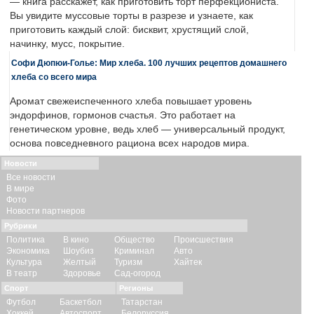
— книга расскажет, как приготовить торт перфекциониста.
Вы увидите муссовые торты в разрезе и узнаете, как
приготовить каждый слой: бисквит, хрустящий слой,
начинку, мусс, покрытие.
Софи Дюпюи-Голье: Мир хлеба. 100 лучших рецептов домашнего
хлеба со всего мира
Аромат свежеиспеченного хлеба повышает уровень
эндорфинов, гормонов счастья. Это работает на
генетическом уровне, ведь хлеб — универсальный продукт,
основа повседневного рациона всех народов мира.
Новости
Все новости
В мире
Фото
Новости партнеров
Рубрики
Политика
В кино
Общество
Происшествия
Экономика
Шоубиз
Криминал
Авто
Культура
Желтый
Туризм
Хайтек
В театр
Здоровье
Сад-огород
Спорт
Регионы
Футбол
Баскетбол
Татарстан
Хоккей
Автоспорт
Белоруссия