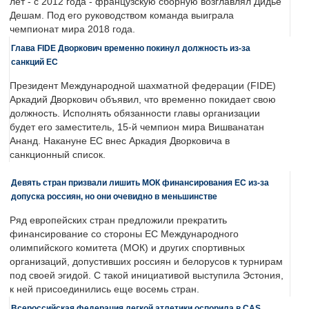
лет - с 2012 года - французскую сборную возглавлял Дидье
Дешам. Под его руководством команда выиграла
чемпионат мира 2018 года.
Глава FIDE Дворкович временно покинул должность из-за
санкций ЕС
Президент Международной шахматной федерации (FIDE)
Аркадий Дворкович объявил, что временно покидает свою
должность. Исполнять обязанности главы организации
будет его заместитель, 15-й чемпион мира Вишванатан
Ананд. Накануне ЕС внес Аркадия Дворковича в
санкционный список.
Девять стран призвали лишить МОК финансирования ЕС из-за
допуска россиян, но они очевидно в меньшинстве
Ряд европейских стран предложили прекратить
финансирование со стороны ЕС Международного
олимпийского комитета (МОК) и других спортивных
организаций, допустивших россиян и белорусов к турнирам
под своей эгидой. С такой инициативой выступила Эстония,
к ней присоединились еще восемь стран.
Всероссийская федерация легкой атлетики оспорила в CAS