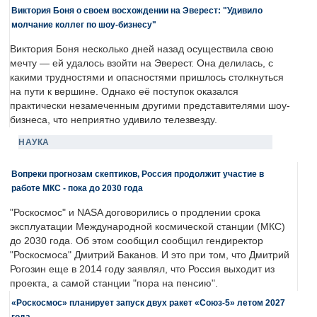
Виктория Боня о своем восхождении на Эверест: "Удивило
молчание коллег по шоу-бизнесу"
Виктория Боня несколько дней назад осуществила свою
мечту — ей удалось взойти на Эверест. Она делилась, с
какими трудностями и опасностями пришлось столкнуться
на пути к вершине. Однако её поступок оказался
практически незамеченным другими представителями шоу-
бизнеса, что неприятно удивило телезвезду.
НАУКА
Вопреки прогнозам скептиков, Россия продолжит участие в
работе МКС - пока до 2030 года
"Роскосмос" и NASA договорились о продлении срока
эксплуатации Международной космической станции (МКС)
до 2030 года. Об этом сообщил сообщил гендиректор
"Роскосмоса" Дмитрий Баканов. И это при том, что Дмитрий
Рогозин еще в 2014 году заявлял, что Россия выходит из
проекта, а самой станции "пора на пенсию".
«Роскосмос» планирует запуск двух ракет «Союз-5» летом 2027
года