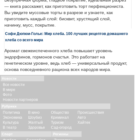
Безупречная форма, гладкое покрытие, идеальный разрез
— книга расскажет, как приготовить торт перфекциониста.
Вы увидите муссовые торты в разрезе и узнаете, как
приготовить каждый слой: бисквит, хрустящий слой,
начинку, мусс, покрытие.
Софи Дюпюи-Голье: Мир хлеба. 100 лучших рецептов домашнего
хлеба со всего мира
Аромат свежеиспеченного хлеба повышает уровень
эндорфинов, гормонов счастья. Это работает на
генетическом уровне, ведь хлеб — универсальный продукт,
основа повседневного рациона всех народов мира.
Новости
Все новости
В мире
Фото
Новости партнеров
Рубрики
Политика
В кино
Общество
Происшествия
Экономика
Шоубиз
Криминал
Авто
Культура
Желтый
Туризм
Хайтек
В театр
Здоровье
Сад-огород
Спорт
Регионы