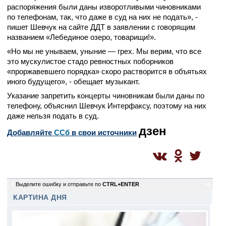
распоряжения были даны изворотливыми чиновниками
по телефонам, так, что даже в суд на них не подать», -
пишет Шевчук на сайте ДДТ в заявлении с говорящим
названием «Лебединое озеро, товарищи!».
«Но мы не унываем, уныние — грех. Мы верим, что все
это мускулистое стадо ревностных поборников
«проржавевшего порядка» скоро растворится в объятьях
иного будущего», - обещает музыкант.
Указание запретить концерты чиновникам были даны по
телефону, объяснил Шевчук Интерфаксу, поэтому на них
даже нельзя подать в суд.
дзен
Добавляйте
CСб
в свои источники
0
Выделите ошибку и отправьте по
CTRL+ENTER
eg
КАРТИНА ДНЯ