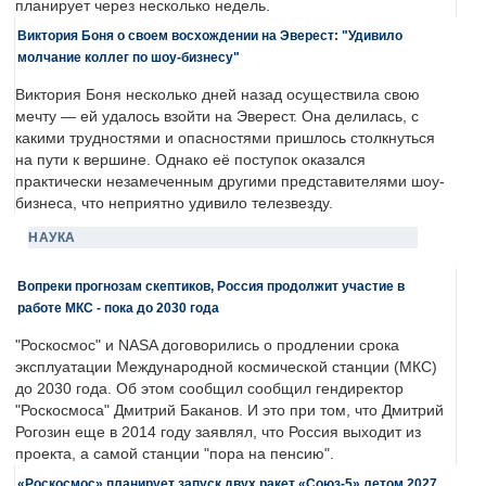
планирует через несколько недель.
Виктория Боня о своем восхождении на Эверест: "Удивило
молчание коллег по шоу-бизнесу"
Виктория Боня несколько дней назад осуществила свою
мечту — ей удалось взойти на Эверест. Она делилась, с
какими трудностями и опасностями пришлось столкнуться
на пути к вершине. Однако её поступок оказался
практически незамеченным другими представителями шоу-
бизнеса, что неприятно удивило телезвезду.
НАУКА
Вопреки прогнозам скептиков, Россия продолжит участие в
работе МКС - пока до 2030 года
"Роскосмос" и NASA договорились о продлении срока
эксплуатации Международной космической станции (МКС)
до 2030 года. Об этом сообщил сообщил гендиректор
"Роскосмоса" Дмитрий Баканов. И это при том, что Дмитрий
Рогозин еще в 2014 году заявлял, что Россия выходит из
проекта, а самой станции "пора на пенсию".
«Роскосмос» планирует запуск двух ракет «Союз-5» летом 2027