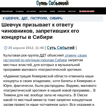
СПЕЦОПЕРАЦИЯ
СКАНДАЛЫ
ШОУ-БИЗНЕС
ЗДОРОВЬЕ
АРМИЯ
ШПИОНАЖ
НЕКРОЛОГ
ПОИСК ПО САЙТУ
#
ШЕВЧУК
,
ДДТ
,
ГАСТРОЛИ
,
СИБИРЬ
Шевчук призывает к ответу
чиновников, запретивших его
концерты в Сибири
[
С
уть
С
о
б
ытий
]
25 апреля 2012, 11:40
Культовая рок-группа ДДТ объясняет
отмену своих
гастролей по крупным городам Сибири
запретом
местных властей, для которых в музыкальной
программе маловато «патриотической эротики».
«Администрация Кемеровской области отменила наши
концерты в своих владениях, хотя билеты в Кемерово и
Юрге, фактически, были распроданы. Видимо, маловато
«патриотической эротики» в нашей новой программе... В
Тюмени для нас вообще зала не нашлось. В Омске
какой-то местный министр тоже запретил концертным
залам провести наше «отчаянное шоу». Все указания и