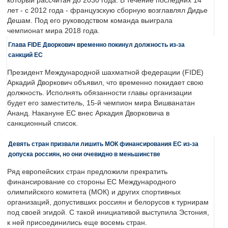
который рассчитан до 2030 года. В течение последних 14
лет - с 2012 года - французскую сборную возглавлял Дидье
Дешам. Под его руководством команда выиграла
чемпионат мира 2018 года.
Глава FIDE Дворкович временно покинул должность из-за
санкций ЕС
Президент Международной шахматной федерации (FIDE)
Аркадий Дворкович объявил, что временно покидает свою
должность. Исполнять обязанности главы организации
будет его заместитель, 15-й чемпион мира Вишванатан
Ананд. Накануне ЕС внес Аркадия Дворковича в
санкционный список.
Девять стран призвали лишить МОК финансирования ЕС из-за
допуска россиян, но они очевидно в меньшинстве
Ряд европейских стран предложили прекратить
финансирование со стороны ЕС Международного
олимпийского комитета (МОК) и других спортивных
организаций, допустивших россиян и белорусов к турнирам
под своей эгидой. С такой инициативой выступила Эстония,
к ней присоединились еще восемь стран.