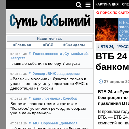
КАРТИНА ДНЯ
СПЕ
ПОИСК ПО САЙТ
В Ека
загор
логис
Wildb
Наши ленты:
ВСУ
#Главная
#ВСЯ
#Скандалы
#
ВТБ 24
,
"РУСС
ВТБ 24
#
Главныеновости
, Сутьсобытий
,
07.08 18:49
7августа
Главные события к вечеру 7 августа
банко
#
Уолкер
, ВНЖ
, выдворение
07.08 18:46
«Веселый молочник» Джастас Уолкер в
27 апреля 2
ужасе - он получил уведомление ФМС о
депортации из России
ВТБ 24 и «Рус
беспроцентно 
#
кино
, премьера
, Колобок
07.08 18:35
правления ВТБ
Вопреки злопыхателям и критикам,
"Колобок" установил рекорд по сборам
В прошлом году
уже в день премьеры
ВТБ, — ВТБ 24,
комиссий по на
#
МО
, Воробьев
, Деньполя
07.08 18:29
Губернатор Подмосковья на «Дне поля»