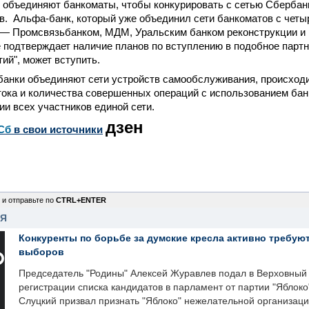
 объединяют банкоматы, чтобы конкурировать с сетью Сбербанка
в. Альфа-банк, который уже объединил сети банкоматов с чет
 — Промсвязьбанком, МДМ, Уральским банком реконструкции и 
е подтверждает наличие планов по вступлению в подобное партне
ий", может вступить.
банки объединяют сети устройств самообслуживания, происход
тока и количества совершенных операций с использованием бан
ии всех участников единой сети.
дзен
Сб
в свои источники
 и отправьте по
CTRL+ENTER
НЯ
Конкуренты по борьбе за думские кресла активно требуют
выборов
Председатель "Родины" Алексей Журавлев подал в Верховный 
регистрации списка кандидатов в парламент от партии "Яблок
Слуцкий призвал признать "Яблоко" нежелательной организаци