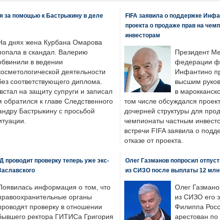
я за помощью к Бастрыкину в деле
FIFA заявила о поддержке Инфа
проекта о продаже прав на чем
инвесторам
На днях жена Курбана Омарова
попала в скандал. Валерию
Президент М
обвинили в ведении
федерации фу
косметологической деятельности
Инфантино пр
без соответствующего диплома.
высшим руков
стал на защиту супруги и записал
в марокканско
м обратился к главе Следственного
том числе обсуждался проек
андру Бастрыкину с просьбой
дочерней структуры для про
итуации.
чемпионаты частным инвесто
встречи FIFA заявила о под
отказе от проекта.
 проводит проверку теперь уже экс-
Олег Газманов попросил отпуст
Заславского
из СИЗО после выплаты 12 млн
Появилась информация о том, что
Олег Газмано
правоохранительные органы
из СИЗО его 
проводят проверку в отношении
Филиппа Росс
бывшего ректора ГИТИСа Григория
арестован по