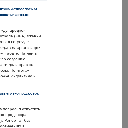
нтино и отказалась от
пионаты частным
еждународной
тбола (FIFA) Джанни
овел встречу с
одством организации
м Рабате. На ней в
т по созданию
дажи доли прав на
рам. По итогам
держке Инфантино и
ить его экс-продюсера
в попросил отпустить
экс-продюсера
у. Ранее тот был
 обвинению в