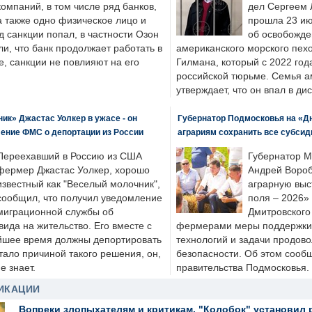
компаний, в том числе ряд банков,
дел Сергеем 
а также одно физическое лицо и
прошла 23 ию
д санкции попал, в частности Озон
об освобожде
ли, что банк продолжает работать в
американского морского пех
, санкции не повлияют на его
Гилмана, который с 2022 год
российской тюрьме. Семья 
утверждает, что он впал в ди
к» Джастас Уолкер в ужасе - он
Губернатор Подмосковья на «Д
ение ФМС о депортации из России
аграриям сохранить все субсид
Переехавший в Россию из США
Губернатор М
фермер Джастас Уолкер, хорошо
Андрей Вороб
известный как "Веселый молочник",
аграрную выс
сообщил, что получил уведомление
поля – 2026»
миграционной службы об
Дмитровского 
ида на жительство. Его вместе с
фермерами меры поддержки
йшее время должны депортировать
технологий и задачи продов
стало причиной такого решения, он,
безопасности. Об этом сооб
е знает.
правительства Подмосковья.
ИКАЦИИ
Вопреки злопыхателям и критикам, "Колобок" установил 