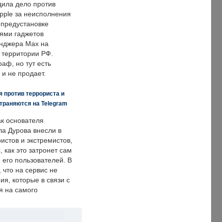
дила дело против
pple за неисполнения
 предустановке
ями гаджетов
енджера Max на
 территории РФ.
аф, но тут есть
 и не продает.
 против террориста и
траняются на Telegram
ак основателя
ла Дурова внесли в
истов и экстремистов,
, как это затронет сам
 его пользователей. В
что на сервис не
я, которые в связи с
я на самого