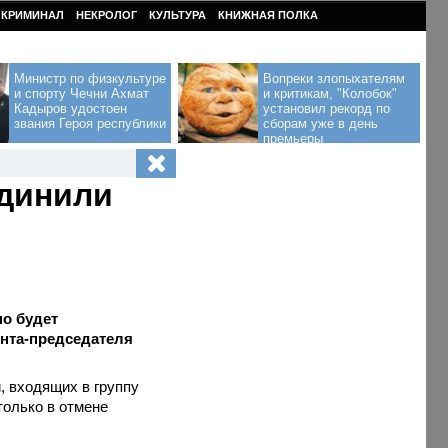
КРИМИНАЛ
НЕКРОЛОГ
КУЛЬТУРА
КНИЖНАЯ ПОЛКА
Министр по физкультуре
Вопреки злопыхателям
и спорту Чечни Ахмат
и критикам, "Колобок"
Кадыров удостоен
установил рекорд по
звания Героя республики
сборам уже в день
премьеры
единили
но будет
ента-председателя
, входящих в группу
только в отмене