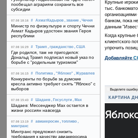
Крупные игроки
пообещал аграриям сохранить все
тыс. банкомато
субсидии
организациями
банком, пока н
#
АхматКадыров
, звание
, Чечня
07.08 18:16
Министр по физкультуре и спорту Чечни
данным "Извест
Ахмат Кадыров удостоен звания Героя
Когда крупные 
республики
клиентского по
упрочить позиц
#
Трамп
, гражданство
, США
07.08 16:29
Где родился, там не пригодился:
Дональд Трамп подписал новый указ по
Добавляйте
C
борьбе с "родильным туризмом"
#
Политика
, "Яблоко"
, Журавлев
07.08 16:15
Конкуренты по борьбе за думские
кресла активно требуют снять "Яблоко" с
выборов
0
Выделите ошибку
КАРТИНА Д
#
Шадаев
, Госуслуги
, Max
07.08 15:43
Шадаев: Мессенджер Max остается в
жизни россиян навсегда
#
авиакеросин
, топливо
,
07.08 13:19
минтранс
Минтранс предложил снизить
требования к качеству авиакеросина