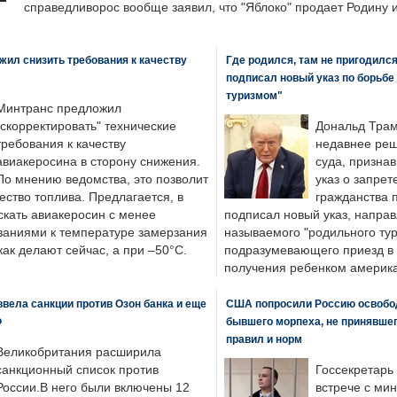
справедливорос вообще заявил, что "Яблоко" продает Родину 
ил снизить требования к качеству
Где родился, там не пригодилс
подписал новый указ по борьбе
туризмом"
Минтранс предложил
"скорректировать" технические
Дональд Трам
требования к качеству
недавнее реш
авиакеросина в сторону снижения.
суда, призна
По мнению ведомства, это позволит
указ о запрет
ество топлива. Предлагается, в
гражданства 
скать авиакеросин с менее
подписал новый указ, направ
ваниями к температуре замерзания
называемого "родильного тур
 как делают сейчас, а при –50°C.
подразумевающего приезд в 
получения ребенком америка
вела санкции против Озон банка и еще
США попросили Россию освобо
Ф
бывшего морпеха, не принявшег
правил и норм
Великобритания расширила
санкционный список против
Госсекретарь
России.В него были включены 12
встрече с ми