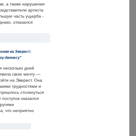
е, а также нарушении
редставители артиста
льшую часть ущерба -
днако, отказался
ении на Эверест:
оу-бизнесу"
я несколько дней
твила свою мечту —
ойти на Эверест. Она
акими трудностями и
пришлось столкнуться
ё поступок оказался
другими
а, что неприятно