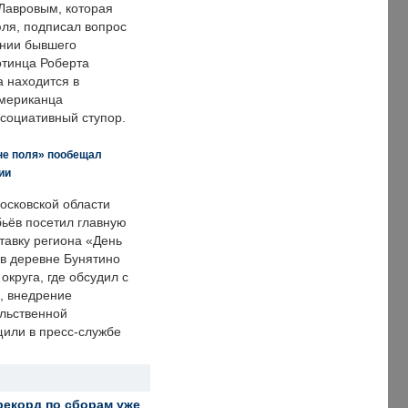
Лавровым, которая
ля, подписал вопрос
нии бывшего
отинца Роберта
а находится в
американца
ссоциативный ступор.
не поля» пообещал
ии
осковской области
ьёв посетил главную
тавку региона «День
 в деревне Бунятино
округа, где обсудил с
, внедрение
ольственной
щили в пресс-службе
рекорд по сборам уже