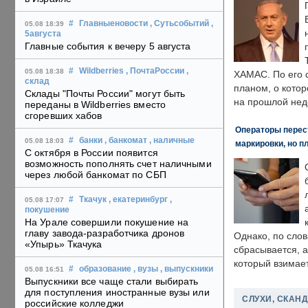
#
Главныеновости
, Сутьсобытий
,
05.08 18:39
5августа
Главные события к вечеру 5 августа
#
Wildberries
, ПочтаРоссии
,
05.08 18:38
ХАМАС. По его 
склад
планом, о кото
Склады "Почты России" могут быть
на прошлой нед
переданы в Wildberries вместо
сгоревших хабов
Операторы перест
#
банки
, банкомат
, наличные
05.08 18:03
маркировки, но п
С октября в России появится
возможность пополнять счет наличными
через любой банкомат по СБП
#
Ткачук
, екатеринбург
,
05.08 17:07
покушение
На Урале совершили покушение на
главу завода-разработчика дронов
Однако, по слов
«Упырь» Ткачука
сбрасывается, а
который взимает
#
образование
, вузы
, выпускники
05.08 16:51
Выпускники все чаще стали выбирать
для поступления иностранные вузы или
СЛУХИ, СКАН
российские колледжи