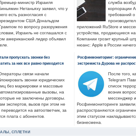
Премьер-министр Израиля
служба возбу
Биньямин Нетаньяху заявил, что у
корпорации A
него есть разногласия с
требований о
президентом США Дональдом
производител
Трампом по вопросу разоружения
приложений RuStore и месс
словам, Израиль не соглашался с
устройства, продающиеся на
ром американский лидер объявил
Компании грозит крупный штр
еле.
нюанс: Apple в России ничего
али пропускать звонки без
Росфинмониторинг: ограничения
латить за них все равно приходится
экстремиста Дурова не распрос
Операторы связи начали
После того, к
блокировать звонки юридических
Telegram Пав
лиц без маркировки и массовые
список террор
автоматизированные вызовы, на
возник вопрос
которые не заключены договоры.
мессенджер и
ам экспертов, вызов при этом не
Росфинмониторинге заявили, 
 переводится на автоответчик, за
распространяются ограничени
ся плата с абонентов.
этим статусом накладываютс
бизнесмена.
ДАЛЫ, СПЛЕТНИ