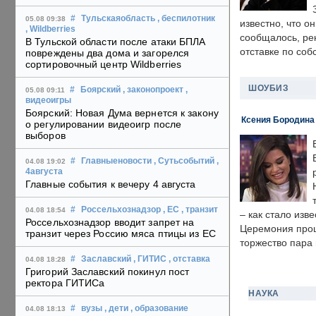
#
Тульскаяобласть
, беспилотник
05.08 09:38
известно, что о
, Wildberries
сообщалось, ре
В Тульской области после атаки БПЛА
отставке по со
повреждены два дома и загорелся
сортировочный центр Wildberries
ШОУБИЗ
#
Боярский
, законопроект
,
05.08 09:11
видеоигры
Боярский: Новая Дума вернется к закону
Ксения Бородина
о регулировании видеоигр после
выборов
#
Главныеновости
, Сутьсобытий
,
04.08 19:02
4августа
Главные события к вечеру 4 августа
#
Россельхознадзор
, ЕС
, транзит
04.08 18:54
– как стало изв
Россельхознадзор вводит запрет на
Церемония прошл
транзит через Россию мяса птицы из ЕС
торжество пара 
#
Заславский
, ГИТИС
, отставка
04.08 18:28
Григорий Заславский покинул пост
ректора ГИТИСа
НАУКА
#
вузы
, дети
, образование
04.08 18:13