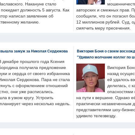
Заславского. Накануне стало
мошенничеств
н покидает должность 5 августа. Как
авторских и смежных прав. П
ктор написал заявление об
сообщили, что он погасил бо
бственному желанию.
12 миллионов рублей. Суд, о
смягчить меру пресечения.
 вышла замуж за Николая Сердюкова
Виктория Боня о своем восхожд
"Удивило молчание коллег по ш
В декабре прошлого года Ксения
Бородина получила предложение
Виктория Бон
руки и сердца от своего избранника
назад осущес
Николая Сердюкова. Пара не стала
ей удалось вз
тянуть с оформлением отношений
делилась, с к
естно, они уже расписались.
опасностями 
а в узком кругу. Устроить
на пути к вершине. Однако е
планирует через несколько недель.
практически незамеченным 
представителями шоу-бизнес
удивило телезвезду.