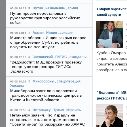
#
Путин
, назначение
, армия
05.08 16:21
Омаров обратилс
Путин провел перестановки в
своей супруги
руководстве группировок российских
войск
#
Армия
, Индия
, авиация
05.08 13:55
Министр обороны Индии закрыл вопрос
о приобретении Су-57: истребитель
покупать не планируют
Курбан Омаров в
#
Заславский
, ГИТИС
, скандалы
05.08 12:16
видео, в которо
"Ведомости": МВД проводит проверку
Комитета Алекс
теперь уже экс-ректора ГИТИСа
разобраться в с
Заславского
#
Минобороны
, спецоперация
,
05.08 10:01
Украина
Минобороны заявило о поражении
"Ведомости": МВД
транспортно-логистических центров в
ректора ГИТИСа 
Киеве и Киевской области
#
Нетаньяху
, Трамп
, Израиль
05.08 09:55
Нетаньяху заявил, что Израиль не
соглашался с планом трамповского
"Совета мира" по разоружению ХАМАС