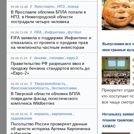
#
Ярославль
, НПЗ
, пожар
06.08 12:48
В Ярославле обломки БПЛА попали в
НПЗ, в Нижегородской области
пострадали четыре человека
#
FIFA
, Инфантино
, футбол
06.08 12:08
FIFA заявила о поддержке Инфантино и
отказалась от проекта о продаже прав
Выпускники все 
на чемпионаты частным инвесторам
иностранные вуз
#
бензин
, топливо
, евро-2
06.08 11:25
Правительство РФ разрешило ввоз и
продажу бензина стандартов вплоть до
«Евро-2»
#
Тверскаяобласть
,
06.08 10:04
Ярославскаяобласть
, беспилотники
Приоритет отда
В Тверской области обломки БПЛА
кто поступает п
повредили фасад логистического
все чаще смотря
комплекса Wildberries
Нетаньяху заявил
#
израиль
, кирпиченок
,
06.08 09:26
задержание
планом трамповс
Посольство России проверяет данные
ХАМАС
об аресте историка Артема Кирпиченка
в Израиле