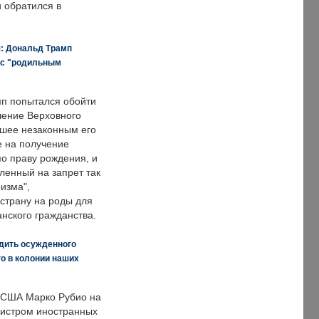
и обратился в
я: Дональд Трамп
 с "родильным
п попытался обойти
ение Верховного
вшее незаконным его
е на получение
по праву рождения, и
ленный на запрет так
изма",
страну на роды для
нского гражданства.
дить осужденного
о в колонии наших
 США Марко Рубио на
нистром иностранных