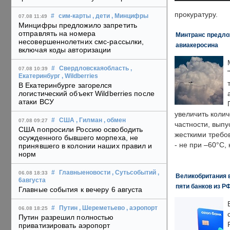
прокуратуру.
#
сим-карты
, дети
, Минцифры
07.08 11:49
Минцифры предложило запретить
отправлять на номера
Минтранс предлож
несовершеннолетних смс-рассылки,
авиакеросина
включая коды авторизации
#
Свердловскаяобласть
,
07.08 10:39
Екатеринбург
, Wildberries
В Екатеринбурге загорелся
логистический объект Wildberries после
атаки ВСУ
увеличить колич
#
США
, Гилман
, обмен
07.08 09:27
частности, выпу
США попросили Россию освободить
жесткими требо
осужденного бывшего морпеха, не
- не при –60°C,
принявшего в колонии наших правил и
норм
#
Главныеновости
, Сутьсобытий
,
06.08 18:33
Великобритания в
6августа
пяти банков из Р
Главные события к вечеру 6 августа
#
Путин
, Шереметьево
, аэропорт
06.08 18:25
Путин разрешил полностью
приватизировать аэропорт