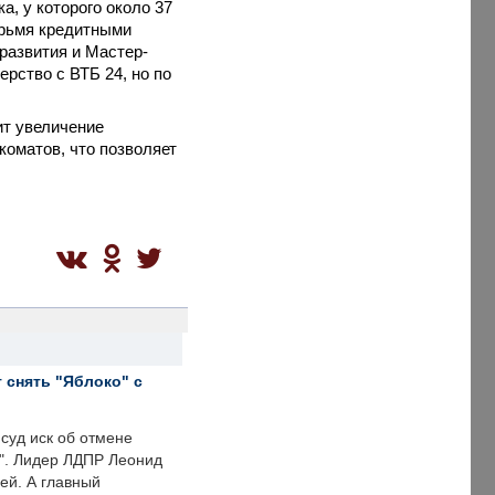
, у которого около 37
ырьмя кредитными
развития и Мастер-
рство с ВТБ 24, но по
ит увеличение
коматов, что позволяет
 снять "Яблоко" с
суд иск об отмене
о". Лидер ЛДПР Леонид
ей. А главный