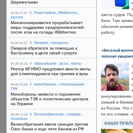
Шереметьево
#
Решетников
, Wildberries
,
06.08 17:27
шесть судов. По
налоги
банк. Там заяви
Минэкономразвития прорабатывает
обычном режиме
меры поддержки предпринимателей
после атак на склады Wildberries
работу.
#
Омаров
, скандалы
06.08 16:27
Омаров обратился за помощью к
«Веселый молочни
Бастрыкину в деле своей супруги
получил уведомл
#
образование
, вузы
, квоты
06.08 15:33
Ректор МГИМО предложил ввести квоты
для олимпиадников при приеме в вузы
#
минобороны
, спецоперация
,
06.08 15:04
ТЭК
Минобороны заявило о поражении
аннулировании в
объектов ТЭК и логистических центров
семьей в ближа
на Украине
из России. Что 
по его словам, н
#
Великобритания
, санкции
,
06.08 13:18
Озонбанк
НАШИ ПУБЛ
Великобритания ввела санкции против
Озон банка и еще пяти банков из РФ