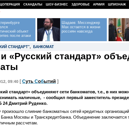
ЦОПЕРАЦИЯ
СКАНДАЛЫ
ШОУ-БИЗНЕС
ЗДОРОВЬЕ
АРМИЯ
ШПИОНАЖ
У
теринбурге
Шадаев: Мессенджер
елся
Max остается в жизни
тический объект
россиян навсегда
erries после атаки
КИЙ СТАНДАРТ"
,
БАНКОМАТ
 и «Русский стандарт» объ
маты
[
С
уть
С
о
б
ытий
]
012, 09:40
ский стандарт» объединяют сети банкоматов, т.е., в них мож
снимать наличные, - сообщил первый заместитель презид
 24 Дмитрий Руденко.
 произошло слияние банкоматных сетей кредитных организаций
 Банка Москвы и Транскредитбанка. Объединение заключается 
личным рассчетам.