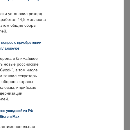
ссии установил рекорд
заработал 44,8 миллиона
и этом общие сборы
лей.
 вопрос о приобретении
е планируют
ерена в ближайшее
ть новые российские
Сухой", в том числе
м заявил секретарь
 обороны страны
 словам, индийские
одернизации
елей.
вно ушедшей из РФ
Store и Max
 антимонопольная