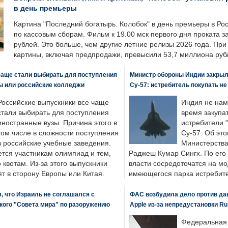
в день премьеры
Картина "Последний богатырь. Колобок" в день премьеры в Ро
по кассовым сборам. Фильм к 19.00 мск первого дня проката 
рублей. Это больше, чем другие летние релизы 2026 года. Пр
картины, включая предпродажи, превысили 53,7 миллиона руб
чаще стали выбирать для поступления
Министр обороны Индии закрыл
ы или российские колледжи
Су-57: истребитель покупать н
Российские выпускники все чаще
Индия не нам
стали выбирать для поступления
время закупа
иностранные вузы. Причина этого в
истребители "
том числе в сложности поступления
Су-57. Об это
в российские учебные заведения.
Министерства
ется участникам олимпиад и тем,
Раджеш Кумар Сингх. По его
о квотам. Из-за этого выпускники
власти сосредоточатся на м
т в сторону Европы или Китая.
имеющегося парка истребит
, что Израиль не соглашался с
ФАС возбудила дело против да
кого "Совета мира" по разоружению
Apple из-за непредустановки Ru
Федеральная