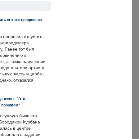
ить его экс-продюсера
в попросил отпустить
экс-продюсера
у. Ранее тот был
 обвинению в
е, а также нарушении
редставители артиста
льшую часть ущерба -
днако, отказался
уг жены: "Это
в прошлом"
я супруга бывшего
Бородиной Курбана
алась в центре
 обвинили в ведении