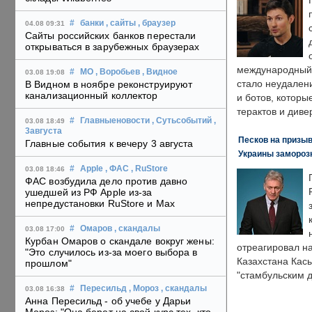
#
банки
, сайты
, браузер
04.08 09:31
Сайты российских банков перестали
открываться в зарубежных браузерах
международный 
#
МО
, Воробьев
, Видное
03.08 19:08
стало неудален
В Видном в ноябре реконструируют
канализационный коллектор
и ботов, которы
терактов и диве
#
Главныеновости
, Сутьсобытий
,
03.08 18:49
3августа
Песков на призыв
Главные события к вечеру 3 августа
Украины замороз
#
Apple
, ФАС
, RuStore
03.08 18:46
ФАС возбудила дело против давно
ушедшей из РФ Apple из-за
непредустановки RuStore и Max
#
Омаров
, скандалы
03.08 17:00
Курбан Омаров о скандале вокруг жены:
отреагировал н
"Это случилось из-за моего выбора в
Казахстана Кас
прошлом"
"стамбульским 
#
Пересильд
, Мороз
, скандалы
03.08 16:38
Анна Пересильд - об учебе у Дарьи