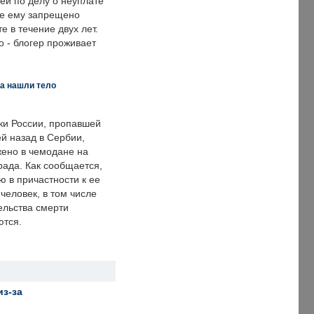
ей по делу о неуплате
же ему запрещено
е в течение двух лет.
 - блогер проживает
а нашли тело
ки России, пропавшей
й назад в Сербии,
ено в чемодане на
рада. Как сообщается,
ю в причастности к ее
человек, в том числе
ельства смерти
ются.
из-за