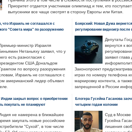
Причина этого в том числе в сложности поступления в российс
Приоритет отдается участникам олимпиад и тем, кто поступает 
выпускники все чаще смотрят в сторону Европы или Китая.
, что Израиль не соглашался с
Боярский: Новая Дума вернется 
кого "Совета мира" по разоружению
регулировании видеоигр после
Депутаты Гос
Премьер-министр Израиля
вернутся к во
Биньямин Нетаньяху заявил, что у
регулировани
него есть разногласия с
заявил глава 
президентом США Дональдом
информполити
Трампом по вопросу разоружения
Законопроект предусматрива
словам, Израиль не соглашался с
играх по номеру телефона ил
ром американский лидер объявил
маркировку контента, а также
еле.
запрещенной в России инфо
 Индии закрыл вопрос о приобретении
Блогера Гусейна Гасанова заоч
ль покупать не планируют
четырем годам колонии
Индия не намерена в ближайшее
Суд в Москве
время закупать новые российские
Гусейна Гаса
истребители "Сухой", в том числе
лишения своб