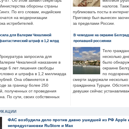
Су-57. Об этом заявил секретарь
миллион рубл
Министерства обороны страны
налогов. Так
ингх. По его словам, индийские
публиковать посты в интернет
точатся на модернизации
Приговор был вынесен заочно
ка истребителей.
за пределами России.
осила для Валерии Чекалиной
В чемодане на окраине Белград
фантастический штраф в 1,2 млрд
пропавшей россиянки
Тело граждан
Прокуратура запросила для
несколько дне
Валерии Чекалиной наказание в
было обнаруж
виде 6 лет лишения свободы
окраине Белг
условно и штрафа в 1,2 миллиарда
по подозрени
рублей. Она обвиняется в
смерти задержали несколько 
оде за границу более 250
гражданина Турции. Обстоят
й, полученных от проведения
девушки сейчас устанавлива
а. По сути, своих собственных
ИКАЦИИ
ФАС возбудила дело против давно ушедшей из РФ Apple 
непредустановки RuStore и Max