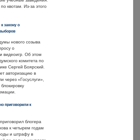
кие учебные заведения.
по квотам. Из-за этого
к закону о
 выборов
думы нового созыва
просу о
и видеоигр. Об этом
думского комитета по
ке Сергей Боярский.
ет авторизацию в
и через «Госуслуги»,
 блокировку
рмации.
но приговорили к
 приговорил блогера
нова к четырем годам
оды и штрафу в