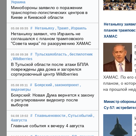
Украина
Минобороны заявило о поражении
транспортно-логистических центров в
Киеве и Киевской области
Нетаньяху заявил
#
Нетаньяху
, Трамп
, Израиль
05.08 09:55
планом трамповс
Нетаньяху заявил, что Израиль не
ХАМАС
соглашался с планом трамповского
"Совета мира" по разоружению ХАМАС
#
Тульскаяобласть
, беспилотник
05.08 09:38
, Wildberries
В Тульской области после атаки БПЛА
повреждены два дома и загорелся
сортировочный центр Wildberries
ХАМАС. По его 
планом, о кото
#
Боярский
, законопроект
,
05.08 09:11
на прошлой нед
видеоигры
Боярский: Новая Дума вернется к закону
о регулировании видеоигр после
Министр обороны
выборов
Су-57: истребите
#
Главныеновости
, Сутьсобытий
,
04.08 19:02
4августа
Главные события к вечеру 4 августа