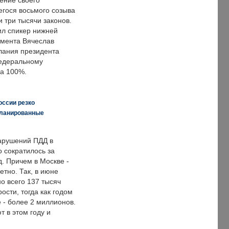
ение своего
гося восьмого созыва
 три тысячи законов.
ил спикер нижней
мента Вячеслав
лания президента
едеральному
а 100%.
оссии резко
планированные
арушений ПДД в
о сократилось за
. Причем в Москве -
етно. Так, в июне
о всего 137 тысяч
сти, тогда как годом
 - более 2 миллионов.
 в этом году и