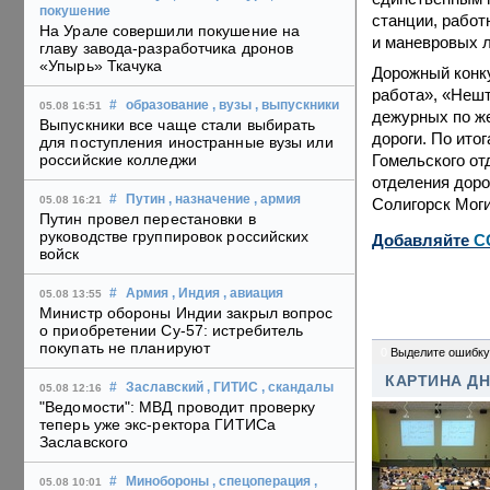
покушение
станции, работ
На Урале совершили покушение на
и маневровых 
главу завода-разработчика дронов
«Упырь» Ткачука
Дорожный конку
работа», «Нешт
#
образование
, вузы
, выпускники
05.08 16:51
дежурных по ж
Выпускники все чаще стали выбирать
дороги. По ито
для поступления иностранные вузы или
Гомельского от
российские колледжи
отделения доро
#
Путин
, назначение
, армия
05.08 16:21
Солигорск Моги
Путин провел перестановки в
руководстве группировок российских
Добавляйте
C
войск
#
Армия
, Индия
, авиация
05.08 13:55
Министр обороны Индии закрыл вопрос
о приобретении Су-57: истребитель
покупать не планируют
0
Выделите ошибку
КАРТИНА Д
#
Заславский
, ГИТИС
, скандалы
05.08 12:16
"Ведомости": МВД проводит проверку
теперь уже экс-ректора ГИТИСа
Заславского
#
Минобороны
, спецоперация
,
05.08 10:01