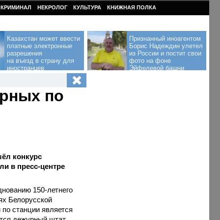
КРИМИНАЛ
НЕКРОЛОГ
КУЛЬТУРА
КНИЖНАЯ ПОЛКА
Казахстан может ввести
Признанный иноагентом
платные электронные
Борис Надеждин улетел
разрешения
из России и постит свои
на въезд в страну для
фото на фоне
иностранцев
Эйфелевой башни
урных по
шёл конкурс
и в пресс-центре
днованию 150-летнего
ях Белорусской
 по станции является
ится дежурный штат