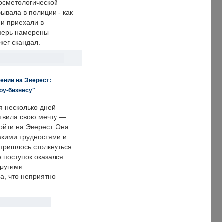
осметологической
ывала в полиции - как
ни приехали в
еперь намерены
зжег скандал.
ении на Эверест:
оу-бизнесу"
я несколько дней
твила свою мечту —
ойти на Эверест. Она
акими трудностями и
пришлось столкнуться
ё поступок оказался
другими
а, что неприятно