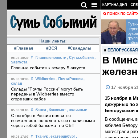
КАРТИНА ДНЯ
СПЕ
ПОИСК ПО САЙТ
Пути
перес
руко
групп
Наши ленты:
войск
#Главная
#ВСЯ
#Скандалы
#
БЕЛОРУССКАЯ
В Минс
#
Главныеновости
, Сутьсобытий
,
05.08 18:39
5августа
Главные события к вечеру 5 августа
желез
#
Wildberries
, ПочтаРоссии
,
05.08 18:38
склад
17 ноября 20
Склады "Почты России" могут быть
переданы в Wildberries вместо
15 ноября в 
сгоревших хабов
дежурных по 
Белорусской ж
#
банки
, банкомат
, наличные
05.08 18:03
С октября в России появится
В сообщении, в
возможность пополнять счет наличными
юбилея Белорус
через любой банкомат по СБП
магистрали ра
#
Ткачук
, екатеринбург
,
единственным 
05.08 17:07