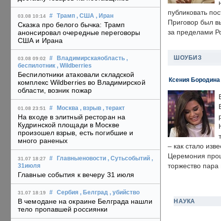
публиковать пос
#
Трамп
, США
, Иран
03.08 10:14
Приговор был в
Сказка про белого бычка: Трамп
за пределами Р
анонсировал очередные переговоры
США и Ирана
ШОУБИЗ
#
Владимирскаяобласть
,
03.08 09:02
беспилотник
, Wildberries
Беспилотники атаковали складской
Ксения Бородина
комплекс Wildberries во Владимирской
области, возник пожар
#
Москва
, взрыв
, теракт
01.08 23:51
На входе в элитный ресторан на
Кудринской площади в Москве
произошел взрыв, есть погибшие и
много раненых
– как стало изв
Церемония прошл
#
Главныеновости
, Сутьсобытий
,
31.07 18:27
торжество пара 
31июля
Главные события к вечеру 31 июля
#
Сербия
, Белград
, убийство
31.07 18:19
В чемодане на окраине Белграда нашли
НАУКА
тело пропавшей россиянки