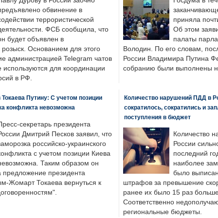
Павлу Дурову в России заочно
Госдума в теч
предъявлено обвинение в
заканчивающе
содействии террористической
приняла почти
деятельности. ФСБ сообщила, что
Об этом заяв
он будет объявлен в
палаты парла
розыск. Основанием для этого
Володин. По его словам, пос
ие администрацией Telegram чатов
России Владимира Путина Ф
е используются для координации
собранию были выполнены н
рсий в РФ.
 Токаева Путину: С учетом позиции
Количество нарушений ПДД в Р
ка конфликта невозможна
сократилось, сократились и за
поступления в бюджет
Пресс-секретарь президента
России Дмитрий Песков заявил, что
Количество н
заморозка российско-украинского
России сильн
конфликта с учетом позиции Киева
последний год
невозможна. Таким образом он
наиболее зам
а предложение президента
было выписан
ым-Жомарт Токаева вернуться к
штрафов за превышение скоро
договоренностям".
ранее их было 15 раз больше
Соответственно недополучают
региональные бюджеты.