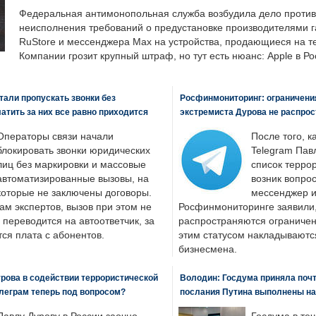
Федеральная антимонопольная служба возбудила дело против 
неисполнения требований о предустановке производителями 
RuStore и мессенджера Max на устройства, продающиеся на т
Компании грозит крупный штраф, но тут есть нюанс: Apple в Ро
али пропускать звонки без
Росфинмониторинг: ограничения
латить за них все равно приходится
экстремиста Дурова не распрос
Операторы связи начали
После того, к
блокировать звонки юридических
Telegram Пав
лиц без маркировки и массовые
список террор
автоматизированные вызовы, на
возник вопрос
которые не заключены договоры.
мессенджер и
ам экспертов, вызов при этом не
Росфинмониторинге заявили, 
 переводится на автоответчик, за
распространяются ограничени
ся плата с абонентов.
этим статусом накладываютс
бизнесмена.
рова в содействии террористической
Володин: Госдума приняла почти
леграм теперь под вопросом?
послания Путина выполнены н