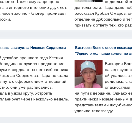
налогов. Также ему запрещено
подпольной к
ты в интернете в течение двух лет.
деятельности. Пара даже поб
ынесен заочно - блогер проживает
рассказал Курбан Омаров, о
оссии.
отделение добровольно и т
призвать к ответу тех, кто ра
 вышла замуж за Николая Сердюкова
Виктория Боня о своем восхожд
"Удивило молчание коллег по ш
В декабре прошлого года Ксения
Бородина получила предложение
Виктория Бон
руки и сердца от своего избранника
назад осущес
Николая Сердюкова. Пара не стала
ей удалось вз
тянуть с оформлением отношений
делилась, с к
естно, они уже расписались.
опасностями 
а в узком кругу. Устроить
на пути к вершине. Однако е
планирует через несколько недель.
практически незамеченным 
представителями шоу-бизнес
удивило телезвезду.