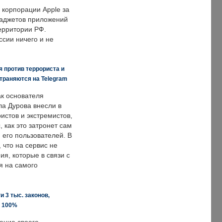
корпорации Apple за
гаджетов приложений
ерритории РФ.
ссии ничего и не
 против террориста и
траняются на Telegram
ак основателя
ла Дурова внесли в
истов и экстремистов,
, как это затронет сам
 его пользователей. В
что на сервис не
я, которые в связи с
я на самого
 3 тыс. законов,
а 100%