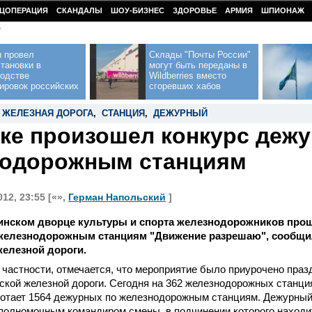
ЦОПЕРАЦИЯ
СКАНДАЛЫ
ШОУ-БИЗНЕС
ЗДОРОВЬЕ
АРМИЯ
ШПИОНАЖ
У
н провел
Склады "Почты России"
тановки в
могут быть переданы в
водстве
Wildberries вместо
ировок российских
сгоревших хабов
 ЖЕЛЕЗНАЯ ДОРОГА
,
СТАНЦИЯ
,
ДЕЖУРНЫЙ
ке произошел конкурс деж
нодорожным станциям
12, 23:55 [«»,
Герман Напольский
]
Минском дворце культуры и спорта железнодорожников про
железнодорожным станциям "Движение разрешаю", сообщил
елезной дороги.
 частности, отмечается, что мероприятие было приурочено праз
кой железной дороги. Сегодня на 362 железнодорожных станци
ботает 1564 дежурных по железнодорожным станциям. Дежурный
полномочным командиром смены, в подчинении которого наход