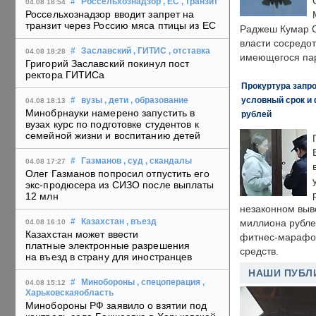
#
Россельхознадзор
, ЕС
, транзит
04.08 18:54
Россельхознадзор вводит запрет на
транзит через Россию мяса птицы из ЕС
Раджеш Кумар С
власти сосредо
#
Заславский
, ГИТИС
, отставка
04.08 18:28
имеющегося пар
Григорий Заславский покинул пост
ректора ГИТИСа
Прокуртура запр
условный срок и 
#
вузы
, дети
, образование
04.08 18:13
Минобрнауки намерено запустить в
рублей
вузах курс по подготовке студентов к
семейной жизни и воспитанию детей
#
Газманов
, суд
, скандалы
04.08 17:27
Олег Газманов попросил отпустить его
экс-продюсера из СИЗО после выплаты
12 млн
незаконном выв
#
Казахстан
, въезд
миллиона рубле
04.08 16:10
Казахстан может ввести
фитнес-марафон
платные электронные разрешения
средств.
на въезд в страну для иностранцев
НАШИ ПУБЛ
#
Минобороны
, спецоперация
,
04.08 15:12
Харьковскаяобласть
Минобороны РФ заявило о взятии под