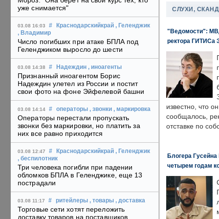
Мороз: "Она берет на свой курс тех, кто
уже снимается"
СЛУХИ, СКАН
#
Краснодарскийкрай
, Геленджик
03.08 16:03
"Ведомости": МВД
, Владимир
ректора ГИТИСа 
Число погибших при атаке БПЛА под
Геленджиком выросло до шести
#
Надеждин
, иноагенты
03.08 14:38
Признанный иноагентом Борис
Надеждин улетел из России и постит
свои фото на фоне Эйфелевой башни
известно, что о
#
операторы
, звонки
, маркировка
03.08 14:14
сообщалось, ре
Операторы перестали пропускать
звонки без маркировки, но платить за
отставке по со
них все равно приходится
#
Краснодарскийкрай
, Геленджик
03.08 12:47
Блогера Гусейна 
, беспилотник
четырем годам к
Три человека погибли при падении
обломков БПЛА в Геленджике, еще 13
пострадали
#
ритейлеры
, товары
, доставка
03.08 11:17
Торговые сети хотят переложить
доставку товаров на поставщиков