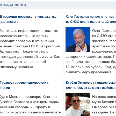
ДАЛЫ, СПЛЕТНИ
 проводит проверку теперь уже экс-
Олег Газманов попросил отпуст
Заславского
из СИЗО после выплаты 12 млн
Появилась информация о том, что
Олег Газмано
правоохранительные органы
из СИЗО его 
проводят проверку в отношении
Филиппа Росс
бывшего ректора ГИТИСа Григория
арестован по
Заславского. Накануне стало
мошенничеств
н покидает должность 5 августа. Как
авторских и смежных прав. П
ктор написал заявление об
сообщили, что он погасил бо
бственному желанию.
12 миллионов рублей. Суд, о
смягчить меру пресечения.
Гасанова заочно приговорили к
Курбан Омаров о скандале вокр
олонии
случилось из-за моего выбора 
Суд в Москве приговорил блогера
На днях нова
Гусейна Гасанова к четырем годам
мужа Ксении 
лишения свободы и штрафу в
Омарова оказ
миллион рублей по делу о неуплате
скандала. Ее