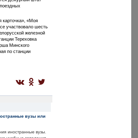
 поездных
я карточка», «Моя
рсе участвовало шесть
елорусской железной
танции Тереховка
Орша Минского
ная по станции
ностранные вузы или
ния иностранные вузы.