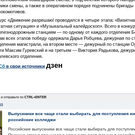
ники смены, а также в оперативном порядке подчинены бригады
локомотивов.
рс «Движение разрешаю! проводился в четыре этапа: «Визитна
атная ситуация» и «Музыкальный калейдоскоп». Всего в конку
елезнодорожным станциям — по одному от каждого отделения Б
гам всех этапов победу одержала Дарья Робцева, дежурная по с
деления магистрали, на втором месте — дежурный по станции 
ги Максим Гуревский и на третьем — Виктория Радькова, дежур
левского отделения.
дзен
Сб
в свои источники
 и отправьте по
CTRL+ENTER
НЯ
Выпускники все чаще стали выбирать для поступления и
российские колледжи
Российские выпускники все чаще стали выбирать для поступле