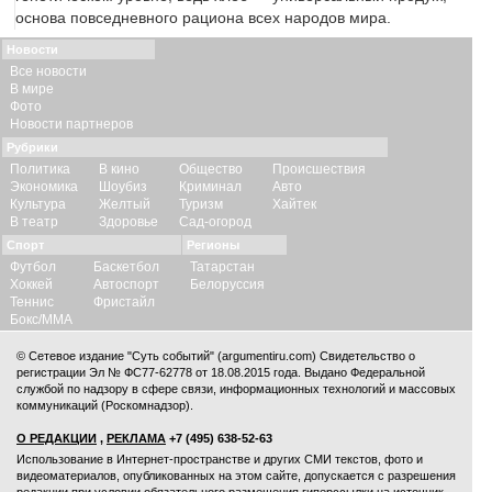
основа повседневного рациона всех народов мира.
Новости
Все новости
В мире
Фото
Новости партнеров
Рубрики
Политика
В кино
Общество
Происшествия
Экономика
Шоубиз
Криминал
Авто
Культура
Желтый
Туризм
Хайтек
В театр
Здоровье
Сад-огород
Спорт
Регионы
Футбол
Баскетбол
Татарстан
Хоккей
Автоспорт
Белоруссия
Теннис
Фристайл
Бокс/ММА
© Сетевое издание "Суть событий" (argumentiru.com) Свидетельство о
регистрации Эл № ФС77-62778 от 18.08.2015 года. Выдано Федеральной
службой по надзору в сфере связи, информационных технологий и массовых
коммуникаций (Роскомнадзор).
О РЕДАКЦИИ
,
РЕКЛАМА
+7 (495) 638-52-63
Использование в Интернет-пространстве и других СМИ текстов, фото и
видеоматериалов, опубликованных на этом сайте, допускается с
разрешения