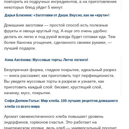
повторить из подручных ингредиентов, а на приготовление
некоторых блюд уйдет 5 минут.
Дарья Близнюк: «Заготовки от Даши. Вкусно, как ни «крути»!
Домашние заготовки — простой способ есть полезные
фрукты и овощи круглый год. А еще это очень удобно:
делать их легко и под рукой всегда будет готовая еда. Тем
более баночка угощения, сделанного своими руками, —
лучший подарок.
Анна Аксёнова: Муссовые торты. Легче легкого!
Безупречная форма, гладкое покрытие, идеальный разрез
— книга расскажет, как приготовить торт перфекциониста.
Вы увидите муссовые торты в разрезе и узнаете, как
приготовить каждый слой: бисквит, хрустящий слой,
начинку, мусс, покрытие.
Софи Дюпюи-Голье: Мир хлеба. 100 лучших рецептов домашнего
хлеба со всего мира
Аромат свежеиспеченного хлеба повышает уровень
эндорфинов, гормонов счастья. Это работает на
генетическом уровне, ведь хлеб — универсальный продукт,