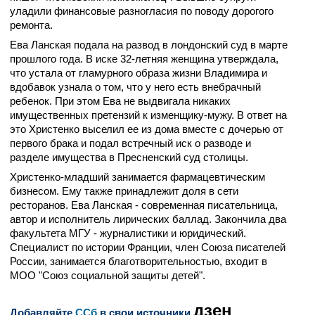
уладили финансовые разногласия по поводу дорогого
ремонта.
Ева Ланская подала на развод в лондонский суд в марте
прошлого года. В иске 32-летняя женщина утверждала,
что устала от гламурного образа жизни Владимира и
вдобавок узнала о том, что у него есть внебрачный
ребенок. При этом Ева не выдвигала никаких
имущественных претензий к изменщику-мужу. В ответ на
это Христенко выселил ее из дома вместе с дочерью от
первого брака и подал встречный иск о разводе и
разделе имущества в Пресненский суд столицы.
Христенко-младший занимается фармацевтическим
бизнесом. Ему также принадлежит доля в сети
ресторанов. Ева Ланская - современная писательница,
автор и исполнитель лирических баллад. Закончила два
факультета МГУ - журналистики и юридический.
Специалист по истории Франции, член Союза писателей
России, занимается благотворительностью, входит в
МОО "Союз социальной защиты детей".
дзен
Добавляйте
CСб
в свои источники