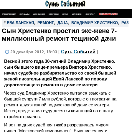
СПЕЦОПЕРАЦИЯ
СКАНДАЛЫ
ШОУ-БИЗНЕС
ЗДОРОВЬЕ
АРМИЯ
ШПИОНАЖ
НЕКРОЛОГ
ПОИСК ПО САЙТУ
#
ЕВА ЛАНСКАЯ
,
РЕМОНТ
,
ДАЧА
,
ВЛАДИМИР ХРИСТЕНКО
,
РАЗВ
Сын Христенко простил экс-жене 7-
миллионный ремонт тещиной дачи
[
С
уть
С
о
б
ытий
]
20 декабря 2012, 18:03
Весной этого года 30-летний Владимир Христенко,
сын бывшего вице-премьера Виктора Христенко,
начал судебное разбирательство со своей бывшей
женой писательницей Евой Ланской по поводу
дорогостоящего ремонта в доме ее матери.
Через суд Владимир Христенко пытался взыскать с
бывшей супруги 7 млн рублей, которые он потратил на
ремонт двухэтажной подмосковной дачи ее матери.
Истец представил суду десятки квитанций на оплату
стройматериалов.
И вот на днях судебная тяжба разрешилась миром,
пишет "Московский комсомолец". Бывшие супруги