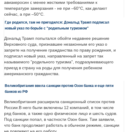
авиакеросин с менее жесткими требованиями к
температуре замерзания - не при –60°C, как делают
сейчас, а при –50°C.
Где родился, там не пригодился: Дональд Трамп подписал
новый указ по борьбе с "родильным туризмом"
Дональд Трамп попытался обойти недавнее решение
Верховного суда, признавшее незаконным его указ о
запрете на получение гражданства по праву рождения, и
подписал новый указ, направленный на запрет так
называемого "родильного туризма", подразумевающего
приезд в страну на роды для получения ребенком
американского гражданства.
Великобритания ввела санкции против Озон банка и еще пяти
банков из РФ
Великобритания расширила санкционный список против
России.В него были включены 12 компаний, в том числе
ряд банков, а также одно физическое лицо и шесть судов.
Под санкции попал, в частности Озон банк. Там заявили,
что банк продолжает работать в обычном режиме, санкции
не повлияют на его работу.