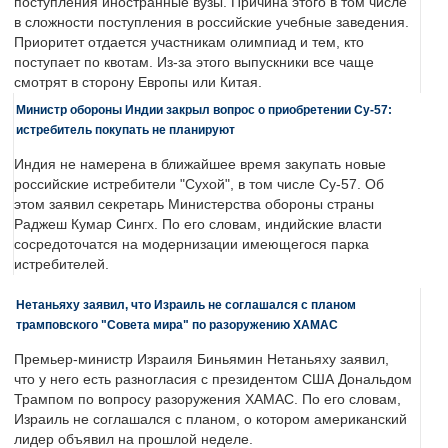
поступления иностранные вузы. Причина этого в том числе
в сложности поступления в российские учебные заведения.
Приоритет отдается участникам олимпиад и тем, кто
поступает по квотам. Из-за этого выпускники все чаще
смотрят в сторону Европы или Китая.
Министр обороны Индии закрыл вопрос о приобретении Су-57:
истребитель покупать не планируют
Индия не намерена в ближайшее время закупать новые
российские истребители "Сухой", в том числе Су-57. Об
этом заявил секретарь Министерства обороны страны
Раджеш Кумар Сингх. По его словам, индийские власти
сосредоточатся на модернизации имеющегося парка
истребителей.
Нетаньяху заявил, что Израиль не соглашался с планом
трамповского "Совета мира" по разоружению ХАМАС
Премьер-министр Израиля Биньямин Нетаньяху заявил,
что у него есть разногласия с президентом США Дональдом
Трампом по вопросу разоружения ХАМАС. По его словам,
Израиль не соглашался с планом, о котором американский
лидер объявил на прошлой неделе.