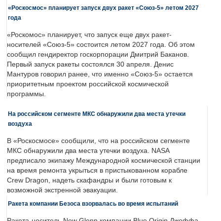
«Роскосмос» планирует запуск двух ракет «Союз-5» летом 2027
года
«Роскомос» планирует, что запуск еще двух ракет-
носителей «Союз-5» состоится летом 2027 года. Об этом
сообщил гендиректор госкорпорации Дмитрий Баканов.
Первый запуск ракеты состоялся 30 апреля. Денис
Мантуров говорил ранее, что именно «Союз-5» остается
приоритетным проектом российской космической
программы.
На российском сегменте МКС обнаружили два места утечки
воздуха
В «Роскосмосе» сообщили, что на российском сегменте
МКС обнаружили два места утечки воздуха. NASA
предписало экипажу Международной космической станции
на время ремонта укрыться в пристыкованном корабле
Crew Dragon, надеть скафандры и были готовым к
возможной экстренной эвакуации.
Ракета компании Безоса взорвалась во время испытаний
Ракета-носитель New Glenn компании Blue Origin Джеффа