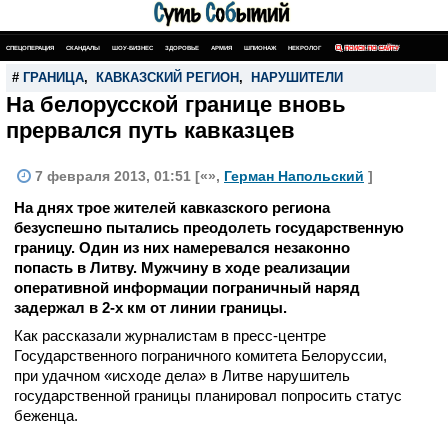
СПЕЦОПЕРАЦИЯ
СКАНДАЛЫ
ШОУ-БИЗНЕС
ЗДОРОВЬЕ
АРМИЯ
ШПИОНАЖ
НЕКРОЛОГ
ПОИСК ПО САЙТУ
#
ГРАНИЦА
,
КАВКАЗСКИЙ РЕГИОН
,
НАРУШИТЕЛИ
На белорусской границе вновь
прервался путь кавказцев
7 февраля 2013, 01:51 [«»,
Герман Напольский
]
На днях трое жителей кавказского региона
безуспешно пытались преодолеть государственную
границу. Один из них намеревался незаконно
попасть в Литву. Мужчину в ходе реализации
оперативной информации пограничный наряд
задержал в 2-х км от линии границы.
Как рассказали журналистам в пресс-центре
Государственного пограничного комитета Белоруссии,
при удачном «исходе дела» в Литве нарушитель
государственной границы планировал попросить статус
беженца.