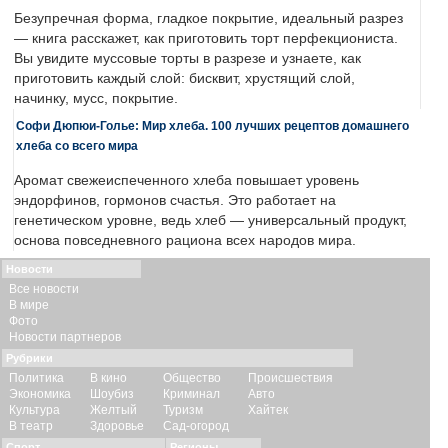
Безупречная форма, гладкое покрытие, идеальный разрез
— книга расскажет, как приготовить торт перфекциониста.
Вы увидите муссовые торты в разрезе и узнаете, как
приготовить каждый слой: бисквит, хрустящий слой,
начинку, мусс, покрытие.
Софи Дюпюи-Голье: Мир хлеба. 100 лучших рецептов домашнего
хлеба со всего мира
Аромат свежеиспеченного хлеба повышает уровень
эндорфинов, гормонов счастья. Это работает на
генетическом уровне, ведь хлеб — универсальный продукт,
основа повседневного рациона всех народов мира.
Новости
Все новости
В мире
Фото
Новости партнеров
Рубрики
Политика
В кино
Общество
Происшествия
Экономика
Шоубиз
Криминал
Авто
Культура
Желтый
Туризм
Хайтек
В театр
Здоровье
Сад-огород
Спорт
Регионы