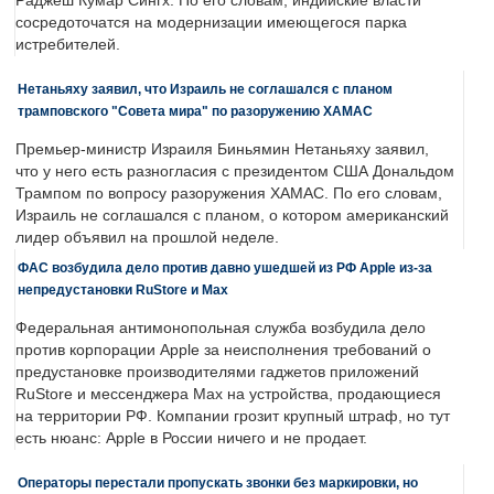
Раджеш Кумар Сингх. По его словам, индийские власти
сосредоточатся на модернизации имеющегося парка
истребителей.
Нетаньяху заявил, что Израиль не соглашался с планом
трамповского "Совета мира" по разоружению ХАМАС
Премьер-министр Израиля Биньямин Нетаньяху заявил,
что у него есть разногласия с президентом США Дональдом
Трампом по вопросу разоружения ХАМАС. По его словам,
Израиль не соглашался с планом, о котором американский
лидер объявил на прошлой неделе.
ФАС возбудила дело против давно ушедшей из РФ Apple из-за
непредустановки RuStore и Max
Федеральная антимонопольная служба возбудила дело
против корпорации Apple за неисполнения требований о
предустановке производителями гаджетов приложений
RuStore и мессенджера Max на устройства, продающиеся
на территории РФ. Компании грозит крупный штраф, но тут
есть нюанс: Apple в России ничего и не продает.
Операторы перестали пропускать звонки без маркировки, но