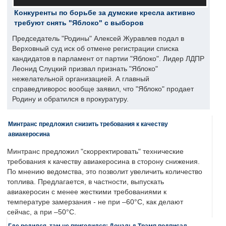
Конкуренты по борьбе за думские кресла активно
требуют снять "Яблоко" с выборов
Председатель "Родины" Алексей Журавлев подал в
Верховный суд иск об отмене регистрации списка
кандидатов в парламент от партии "Яблоко". Лидер ЛДПР
Леонид Слуцкий призвал признать "Яблоко"
нежелательной организацией. А главный
справедливорос вообще заявил, что "Яблоко" продает
Родину и обратился в прокуратуру.
Минтранс предложил снизить требования к качеству
авиакеросина
Минтранс предложил "скорректировать" технические
требования к качеству авиакеросина в сторону снижения.
По мнению ведомства, это позволит увеличить количество
топлива. Предлагается, в частности, выпускать
авиакеросин с менее жесткими требованиями к
температуре замерзания - не при –60°C, как делают
сейчас, а при –50°C.
Где родился, там не пригодился: Дональд Трамп подписал