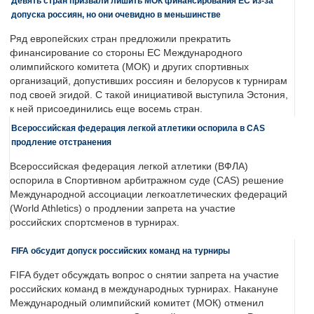
Девять стран призвали лишить МОК финансирования ЕС из-за
допуска россиян, но они очевидно в меньшинстве
Ряд европейских стран предложили прекратить
финансирование со стороны ЕС Международного
олимпийского комитета (МОК) и других спортивных
организаций, допустивших россиян и белорусов к турнирам
под своей эгидой. С такой инициативой выступила Эстония,
к ней присоединились еще восемь стран.
Всероссийская федерация легкой атлетики оспорила в CAS
продление отстранения
Всероссийская федерация легкой атлетики (ВФЛА)
оспорила в Спортивном арбитражном суде (CAS) решение
Международной ассоциации легкоатлетических федераций
(World Athletics) о продлении запрета на участие
российских спортсменов в турнирах.
FIFA обсудит допуск российских команд на турниры
FIFA будет обсуждать вопрос о снятии запрета на участие
российских команд в международных турнирах. Накануне
Международный олимпийский комитет (МОК) отменил