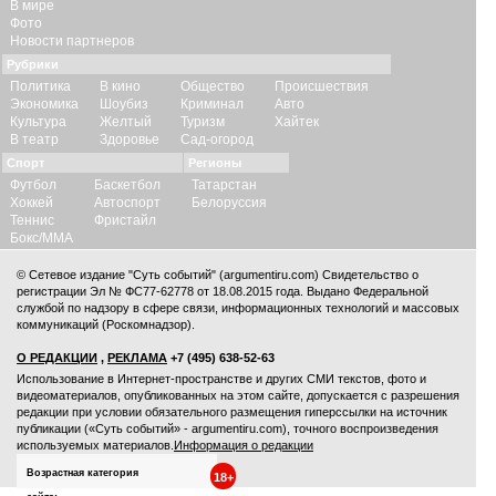
В мире
Фото
Новости партнеров
Рубрики
Политика
В кино
Общество
Происшествия
Экономика
Шоубиз
Криминал
Авто
Культура
Желтый
Туризм
Хайтек
В театр
Здоровье
Сад-огород
Спорт
Регионы
Футбол
Баскетбол
Татарстан
Хоккей
Автоспорт
Белоруссия
Теннис
Фристайл
Бокс/ММА
© Сетевое издание "Суть событий" (argumentiru.com) Свидетельство о
регистрации Эл № ФС77-62778 от 18.08.2015 года. Выдано Федеральной
службой по надзору в сфере связи, информационных технологий и массовых
коммуникаций (Роскомнадзор).
О РЕДАКЦИИ
,
РЕКЛАМА
+7 (495) 638-52-63
Использование в Интернет-пространстве и других СМИ текстов, фото и
видеоматериалов, опубликованных на этом сайте, допускается с
разрешения
редакции
при условии обязательного размещения гиперссылки на источник
публикации («Суть событий» - argumentiru.com), точного воспроизведения
используемых материалов.
Информация о редакции
Возрастная категория
18+