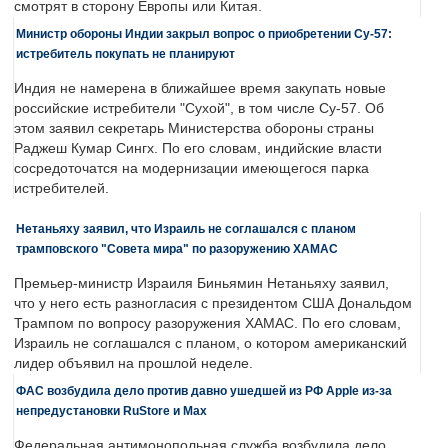
смотрят в сторону Европы или Китая.
Министр обороны Индии закрыл вопрос о приобретении Су-57:
истребитель покупать не планируют
Индия не намерена в ближайшее время закупать новые
российские истребители "Сухой", в том числе Су-57. Об
этом заявил секретарь Министерства обороны страны
Раджеш Кумар Сингх. По его словам, индийские власти
сосредоточатся на модернизации имеющегося парка
истребителей.
Нетаньяху заявил, что Израиль не соглашался с планом
трамповского "Совета мира" по разоружению ХАМАС
Премьер-министр Израиля Биньямин Нетаньяху заявил,
что у него есть разногласия с президентом США Дональдом
Трампом по вопросу разоружения ХАМАС. По его словам,
Израиль не соглашался с планом, о котором американский
лидер объявил на прошлой неделе.
ФАС возбудила дело против давно ушедшей из РФ Apple из-за
непредустановки RuStore и Max
Федеральная антимонопольная служба возбудила дело