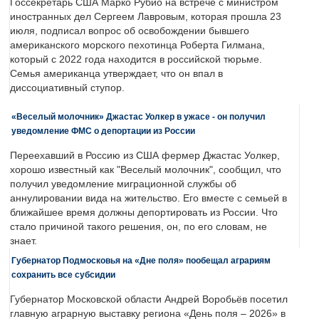
Госсекретарь США Марко Рубио на встрече с министром
иностранных дел Сергеем Лавровым, которая прошла 23
июля, подписал вопрос об освобождении бывшего
американского морского пехотинца Роберта Гилмана,
который с 2022 года находится в российской тюрьме.
Семья американца утверждает, что он впал в
диссоциативный ступор.
«Веселый молочник» Джастас Уолкер в ужасе - он получил
уведомление ФМС о депортации из России
Переехавший в Россию из США фермер Джастас Уолкер,
хорошо известный как "Веселый молочник", сообщил, что
получил уведомление миграционной службы об
аннулировании вида на жительство. Его вместе с семьей в
ближайшее время должны депортировать из России. Что
стало причиной такого решения, он, по его словам, не
знает.
Губернатор Подмосковья на «Дне поля» пообещал аграриям
сохранить все субсидии
Губернатор Московской области Андрей Воробьёв посетил
главную аграрную выставку региона «День поля – 2026» в