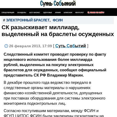
СПЕЦОПЕРАЦИЯ
СКАНДАЛЫ
ШОУ-БИЗНЕС
ЗДОРОВЬЕ
АРМИЯ
ШПИОНАЖ
НЕКРОЛОГ
ПОИСК ПО САЙТУ
#
ЭЛЕКТРОННЫЙ БРАСЛЕТ
,
ФСИН
СК разыскивает миллиард,
выделенный на браслеты осужденных
[
С
уть
С
о
б
ытий
]
26 февраля 2013, 17:09
Следственный комитет проводит проверку по факту
нецелевого использования более миллиарда
рублей, выделенных на покупку электронных
браслетов для осужденных, сообщил официальный
представитель СК РФ Владимир Маркин.
В декабре прошлого года ведомство передало в
следственные органы материалы о нарушениях
финансово-хозяйственной деятельности, допущенных
при поставках оборудования для системы электронного
мониторинга подконтрольных лиц.
Согласно поступившим материалам, между ФСИН и
ФГУП ЦИТОС ФСИН были заключены госконтракты на