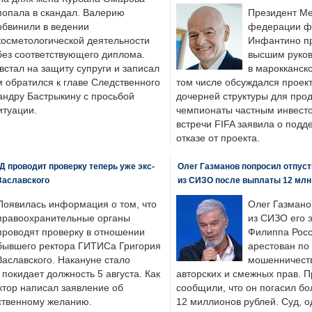
попала в скандал. Валерию
Президент М
обвинили в ведении
федерации фу
косметологической деятельности
Инфантино пр
без соответствующего диплома.
высшим руков
стал на защиту супруги и записал
в марокканско
м обратился к главе Следственного
том числе обсуждался проек
андру Бастрыкину с просьбой
дочерней структуры для про
итуации.
чемпионаты частным инвесто
встречи FIFA заявила о под
отказе от проекта.
 проводит проверку теперь уже экс-
Олег Газманов попросил отпуст
Заславского
из СИЗО после выплаты 12 млн
Появилась информация о том, что
Олег Газмано
правоохранительные органы
из СИЗО его 
проводят проверку в отношении
Филиппа Росс
бывшего ректора ГИТИСа Григория
арестован по
Заславского. Накануне стало
мошенничеств
н покидает должность 5 августа. Как
авторских и смежных прав. П
ктор написал заявление об
сообщили, что он погасил бо
бственному желанию.
12 миллионов рублей. Суд, о