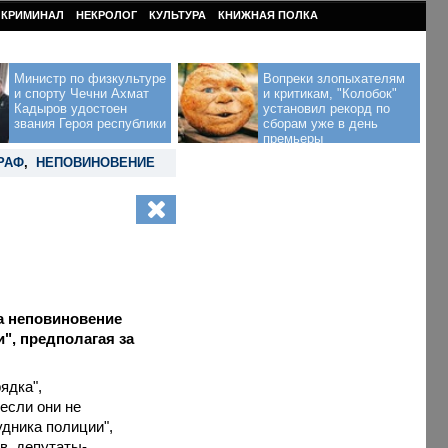
КРИМИНАЛ
НЕКРОЛОГ
КУЛЬТУРА
КНИЖНАЯ ПОЛКА
Министр по физкультуре
Вопреки злопыхателям
и спорту Чечни Ахмат
и критикам, "Колобок"
Кадыров удостоен
установил рекорд по
звания Героя республики
сборам уже в день
премьеры
РАФ
,
НЕПОВИНОВЕНИЕ
а неповиновение
", предполагая за
ядка",
если они не
дника полиции",
в, депутаты-