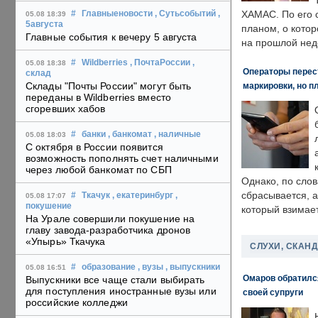
ХАМАС. По его 
#
Главныеновости
, Сутьсобытий
,
05.08 18:39
5августа
планом, о кото
Главные события к вечеру 5 августа
на прошлой нед
#
Wildberries
, ПочтаРоссии
,
05.08 18:38
Операторы перест
склад
Склады "Почты России" могут быть
маркировки, но п
переданы в Wildberries вместо
сгоревших хабов
#
банки
, банкомат
, наличные
05.08 18:03
С октября в России появится
возможность пополнять счет наличными
через любой банкомат по СБП
Однако, по слов
сбрасывается, а
#
Ткачук
, екатеринбург
,
05.08 17:07
покушение
который взимает
На Урале совершили покушение на
главу завода-разработчика дронов
«Упырь» Ткачука
СЛУХИ, СКАН
#
образование
, вузы
, выпускники
05.08 16:51
Омаров обратилс
Выпускники все чаще стали выбирать
для поступления иностранные вузы или
своей супруги
российские колледжи