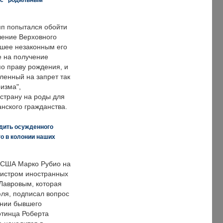
п попытался обойти
ение Верховного
вшее незаконным его
е на получение
по праву рождения, и
ленный на запрет так
изма",
страну на роды для
нского гражданства.
дить осужденного
о в колонии наших
 США Марко Рубио на
нистром иностранных
Лавровым, которая
ля, подписал вопрос
нии бывшего
отинца Роберта