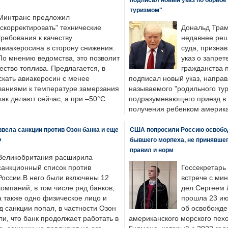
туризмом"
Минтранс предложил
"скорректировать" технические
Дональд Трам
требования к качеству
недавнее реш
авиакеросина в сторону снижения.
суда, призна
По мнению ведомства, это позволит
указ о запрет
ество топлива. Предлагается, в
гражданства 
скать авиакеросин с менее
подписал новый указ, направ
ваниями к температуре замерзания
называемого "родильного тур
 как делают сейчас, а при –50°C.
подразумевающего приезд в 
получения ребенком америка
вела санкции против Озон банка и еще
США попросили Россию освобо
Ф
бывшего морпеха, не принявшег
правил и норм
Великобритания расширила
санкционный список против
Госсекретарь
России.В него были включены 12
встрече с ми
компаний, в том числе ряд банков,
дел Сергеем 
а также одно физическое лицо и
прошла 23 ию
д санкции попал, в частности Озон
об освобожде
ли, что банк продолжает работать в
американского морского пех