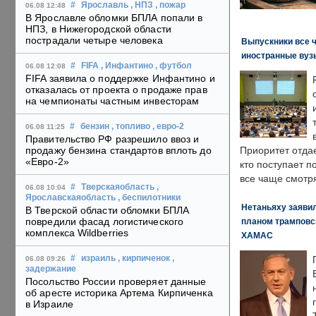
#
Ярославль
, НПЗ
, пожар
06.08 12:48
В Ярославле обломки БПЛА попали в
НПЗ, в Нижегородской области
пострадали четыре человека
Выпускники все 
иностранные вуз
#
FIFA
, Инфантино
, футбол
06.08 12:08
FIFA заявила о поддержке Инфантино и
отказалась от проекта о продаже прав
на чемпионаты частным инвесторам
#
бензин
, топливо
, евро-2
06.08 11:25
Правительство РФ разрешило ввоз и
продажу бензина стандартов вплоть до
Приоритет отда
«Евро-2»
кто поступает п
все чаще смотря
#
Тверскаяобласть
,
06.08 10:04
Ярославскаяобласть
, беспилотники
Нетаньяху заявил
В Тверской области обломки БПЛА
повредили фасад логистического
планом трамповс
комплекса Wildberries
ХАМАС
#
израиль
, кирпиченок
,
06.08 09:26
задержание
Посольство России проверяет данные
об аресте историка Артема Кирпиченка
в Израиле