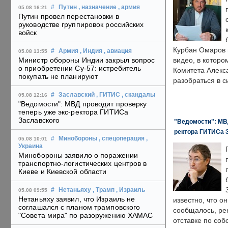
#
Путин
, назначение
, армия
05.08 16:21
Путин провел перестановки в
руководстве группировок российских
войск
Курбан Омаров в
#
Армия
, Индия
, авиация
05.08 13:55
Министр обороны Индии закрыл вопрос
видео, в которо
о приобретении Су-57: истребитель
Комитета Алекс
покупать не планируют
разобраться в с
#
Заславский
, ГИТИС
, скандалы
05.08 12:16
"Ведомости": МВД проводит проверку
теперь уже экс-ректора ГИТИСа
Заславского
"Ведомости": МВД
ректора ГИТИСа 
#
Минобороны
, спецоперация
,
05.08 10:01
Украина
Минобороны заявило о поражении
транспортно-логистических центров в
Киеве и Киевской области
#
Нетаньяху
, Трамп
, Израиль
05.08 09:55
Нетаньяху заявил, что Израиль не
известно, что о
соглашался с планом трамповского
сообщалось, ре
"Совета мира" по разоружению ХАМАС
отставке по со