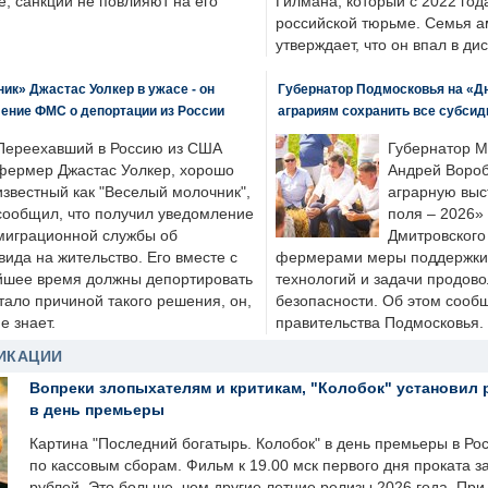
, санкции не повлияют на его
Гилмана, который с 2022 год
российской тюрьме. Семья 
утверждает, что он впал в ди
к» Джастас Уолкер в ужасе - он
Губернатор Подмосковья на «Д
ение ФМС о депортации из России
аграриям сохранить все субсид
Переехавший в Россию из США
Губернатор М
фермер Джастас Уолкер, хорошо
Андрей Вороб
известный как "Веселый молочник",
аграрную выс
сообщил, что получил уведомление
поля – 2026»
миграционной службы об
Дмитровского 
ида на жительство. Его вместе с
фермерами меры поддержки
йшее время должны депортировать
технологий и задачи продов
стало причиной такого решения, он,
безопасности. Об этом сооб
е знает.
правительства Подмосковья.
ИКАЦИИ
Вопреки злопыхателям и критикам, "Колобок" установил 
в день премьеры
Картина "Последний богатырь. Колобок" в день премьеры в Ро
по кассовым сборам. Фильм к 19.00 мск первого дня проката 
рублей. Это больше, чем другие летние релизы 2026 года. Пр