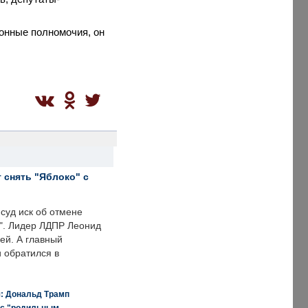
конные полномочия, он
 снять "Яблоко" с
суд иск об отмене
о". Лидер ЛДПР Леонид
ей. А главный
и обратился в
я: Дональд Трамп
 с "родильным