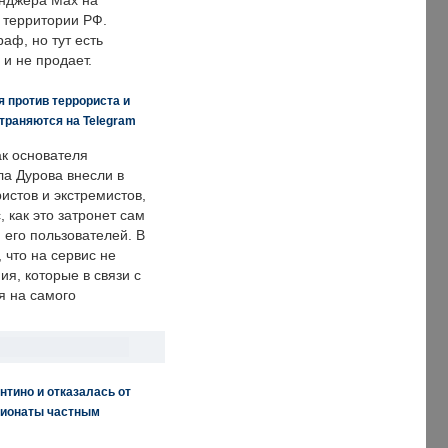
енджера Max на
 территории РФ.
аф, но тут есть
 и не продает.
 против террориста и
траняются на Telegram
ак основателя
ла Дурова внесли в
истов и экстремистов,
, как это затронет сам
 его пользователей. В
что на сервис не
я, которые в связи с
я на самого
нтино и отказалась от
пионаты частным