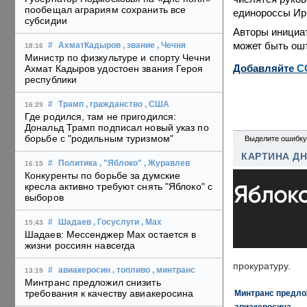
пообещал аграриям сохранить все
единороссы Ир
субсидии
Авторы инициат
может быть ошт
#
АхматКадыров
, звание
, Чечня
18:16
Министр по физкультуре и спорту Чечни
Добавляйте
C
Ахмат Кадыров удостоен звания Героя
республики
#
Трамп
, гражданство
, США
16:29
Где родился, там не пригодился:
Дональд Трамп подписал новый указ по
борьбе с "родильным туризмом"
0
Выделите ошибку
КАРТИНА Д
#
Политика
, "Яблоко"
, Журавлев
16:15
Конкуренты по борьбе за думские
кресла активно требуют снять "Яблоко" с
выборов
#
Шадаев
, Госуслуги
, Max
15:43
Шадаев: Мессенджер Max остается в
жизни россиян навсегда
прокуратуру.
#
авиакеросин
, топливо
, минтранс
13:19
Минтранс предложил снизить
требования к качеству авиакеросина
Минтранс предлож
авиакеросина