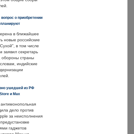
лей.
 вопрос о приобретении
е планируют
ерена в ближайшее
ть новые российские
Сухой", в том числе
м заявил секретарь
 обороны страны
 словам, индийские
одернизации
елей.
вно ушедшей из РФ
Store и Max
 антимонопольная
дила дело против
pple за неисполнения
 предустановке
ями гаджетов