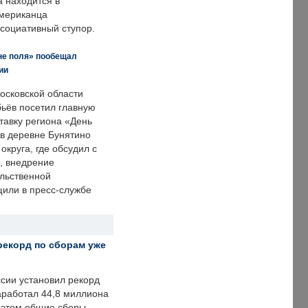
а находится в
американца
ссоциативный ступор.
не поля» пообещал
ии
осковской области
ьёв посетил главную
тавку региона «День
 в деревне Бунятино
округа, где обсудил с
, внедрение
ольственной
щили в пресс-службе
рекорд по сборам уже
ссии установил рекорд
заработал 44,8 миллиона
и этом общие сборы