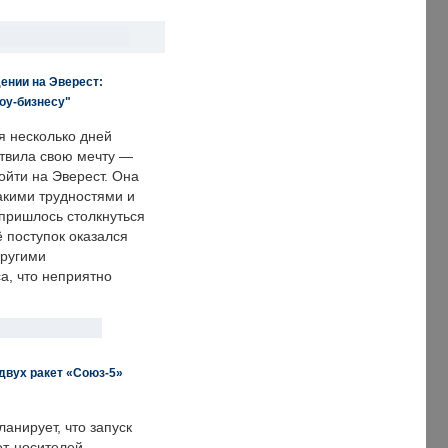
ении на Эверест:
оу-бизнесу"
я несколько дней
твила свою мечту —
ойти на Эверест. Она
акими трудностями и
пришлось столкнуться
ё поступок оказался
другими
а, что неприятно
двух ракет «Союз-5»
анирует, что запуск
ет-носителей