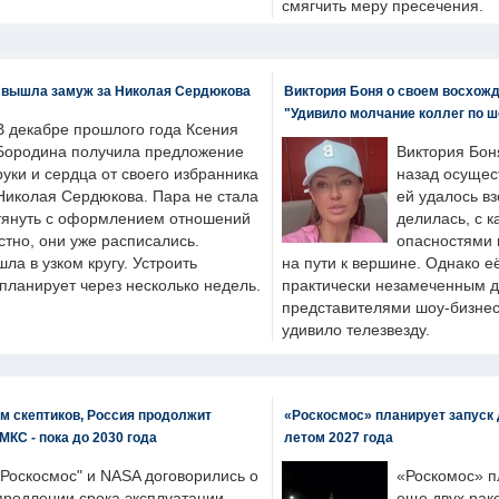
смягчить меру пресечения.
 вышла замуж за Николая Сердюкова
Виктория Боня о своем восхожд
"Удивило молчание коллег по ш
В декабре прошлого года Ксения
Бородина получила предложение
Виктория Бон
руки и сердца от своего избранника
назад осущес
Николая Сердюкова. Пара не стала
ей удалось вз
тянуть с оформлением отношений
делилась, с к
естно, они уже расписались.
опасностями 
а в узком кругу. Устроить
на пути к вершине. Однако е
планирует через несколько недель.
практически незамеченным 
представителями шоу-бизнес
удивило телезвезду.
м скептиков, Россия продолжит
«Роскосмос» планирует запуск 
МКС - пока до 2030 года
летом 2027 года
"Роскосмос" и NASA договорились о
«Роскомос» пл
продлении срока эксплуатации
еще двух рак