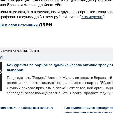
ина Яровая и Александр Хинштейн.
ивы отмечают, что в случае, если дружинник превысит свои за
рафован на сумму до 3 тысяч рублей, пишет "
Коммерсант
".
дзен
Сб
в свои источники
 и отправьте по
CTRL+ENTER
НЯ
Конкуренты по борьбе за думские кресла активно требуют
выборов
Председатель "Родины" Алексей Журавлев подал в Верховный 
регистрации списка кандидатов в парламент от партии "Яблок
Слуцкий призвал признать "Яблоко" нежелательной организаци
справедливорос вообще заявил, что "Яблоко" продает Родину 
ил снизить требования к качеству
Где родился, там не пригодилс
подписал новый указ по борьбе