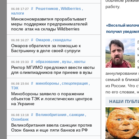
обычном режиме
работу.
#
Решетников
, Wildberries
,
06.08 17:27
налоги
Минэкономразвития прорабатывает
меры поддержки предпринимателей
«Веселый молочни
после атак на склады Wildberries
получил уведомл
#
Омаров
, скандалы
06.08 16:27
Омаров обратился за помощью к
Бастрыкину в деле своей супруги
#
образование
, вузы
, квоты
06.08 15:33
Ректор МГИМО предложил ввести квоты
для олимпиадников при приеме в вузы
аннулировании в
семьей в ближа
#
минобороны
, спецоперация
,
06.08 15:04
из России. Что 
ТЭК
по его словам, н
Минобороны заявило о поражении
объектов ТЭК и логистических центров
НАШИ ПУБЛ
на Украине
#
Великобритания
, санкции
,
06.08 13:18
Озонбанк
Великобритания ввела санкции против
Озон банка и еще пяти банков из РФ