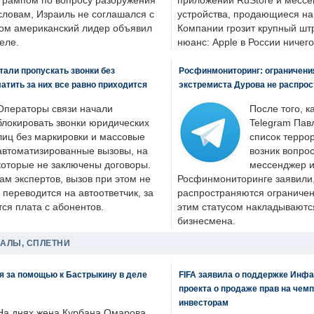
Трампом по вопросу разоружения
приложений RuStore и месс
словам, Израиль не соглашался с
устройства, продающиеся на
ром американский лидер объявил
Компании грозит крупный штр
еле.
нюанс: Apple в России ничего
али пропускать звонки без
Росфинмониторинг: ограничения
латить за них все равно приходится
экстремиста Дурова не распрос
Операторы связи начали
После того, к
блокировать звонки юридических
Telegram Пав
лиц без маркировки и массовые
список террор
автоматизированные вызовы, на
возник вопрос
которые не заключены договоры.
мессенджер и
ам экспертов, вызов при этом не
Росфинмониторинге заявили, 
 переводится на автоответчик, за
распространяются ограничени
ся плата с абонентов.
этим статусом накладываютс
бизнесмена.
ДАЛЫ, СПЛЕТНИ
я за помощью к Бастрыкину в деле
FIFA заявила о поддержке Инфа
проекта о продаже прав на чем
инвесторам
На днях жена Курбана Омарова