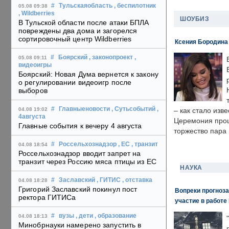
#
Тульскаяобласть
, беспилотник
05.08 09:38
, Wildberries
ШОУБИЗ
В Тульской области после атаки БПЛА
повреждены два дома и загорелся
сортировочный центр Wildberries
Ксения Бородина
#
Боярский
, законопроект
,
05.08 09:11
видеоигры
Боярский: Новая Дума вернется к закону
о регулировании видеоигр после
выборов
#
Главныеновости
, Сутьсобытий
,
04.08 19:02
– как стало изв
4августа
Церемония прошл
Главные события к вечеру 4 августа
торжество пара 
#
Россельхознадзор
, ЕС
, транзит
04.08 18:54
Россельхознадзор вводит запрет на
транзит через Россию мяса птицы из ЕС
НАУКА
#
Заславский
, ГИТИС
, отставка
04.08 18:28
Григорий Заславский покинул пост
Вопреки прогноза
ректора ГИТИСа
участие в работе 
#
вузы
, дети
, образование
04.08 18:13
Минобрнауки намерено запустить в