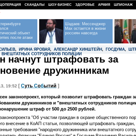
ЦОПЕРАЦИЯ
СКАНДАЛЫ
ШОУ-БИЗНЕС
ЗДОРОВЬЕ
АРМИЯ
ШПИОНАЖ
У
теринбурге
Шадаев: Мессенджер
елся
Max остается в жизни
тический объект
россиян навсегда
erries после атаки
СИЛЬЕВ
,
ИРИНА ЯРОВАЯ
,
АЛЕКСАНДР ХИНШТЕЙН
,
ГОСДУМА
,
ШТ
,
ВНЕШТАТНЫХ СОТРУДНИКОВ ПОЛИЦИИ
н начнут штрафовать за
новение дружинникам
[
С
уть
С
о
б
ытий
]
13, 19:52
сен законопроект, который позволит штрафовать граждан з
бованиям дружинников и "внештатных сотрудников полиции
онарушение штраф от 500 до 2500 рублей.
законопроекта "Об участии граждан в охране общественного пор
о внесение в КоАП статьи, позволяющей штрафовать граждан, 
нные требования "народного дружинника или внештатного сотру
одитель фракции "Единая Россия" в Госдуме Владимир Василье