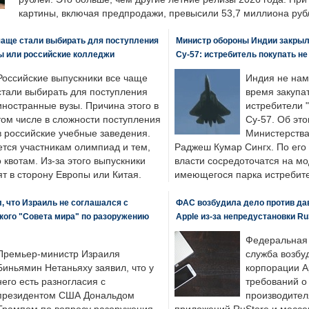
картины, включая предпродажи, превысили 53,7 миллиона руб
чаще стали выбирать для поступления
Министр обороны Индии закрыл
ы или российские колледжи
Су-57: истребитель покупать н
Российские выпускники все чаще
Индия не нам
стали выбирать для поступления
время закупа
иностранные вузы. Причина этого в
истребители "
том числе в сложности поступления
Су-57. Об это
в российские учебные заведения.
Министерства
ется участникам олимпиад и тем,
Раджеш Кумар Сингх. По его
о квотам. Из-за этого выпускники
власти сосредоточатся на м
т в сторону Европы или Китая.
имеющегося парка истребит
, что Израиль не соглашался с
ФАС возбудила дело против да
кого "Совета мира" по разоружению
Apple из-за непредустановки Ru
Федеральная
Премьер-министр Израиля
служба возбу
Биньямин Нетаньяху заявил, что у
корпорации A
него есть разногласия с
требований о
президентом США Дональдом
производител