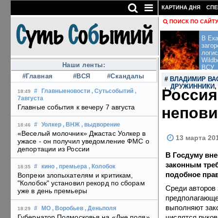
КАРТИНА ДНЯ
СПЕ
ПОИСК ПО САЙТ
В Ека
загор
логис
Wildb
Наши ленты:
ВСУ
#Главная
#ВСЯ
#Скандалы
#
ВЛАДИМИР ВА
,
ДРУЖИННИКИ
Россия
#
Главныеновости
, Сутьсобытий
,
18:49
7августа
Главные события к вечеру 7 августа
непови
#
Уолкер
, ВНЖ
, выдворение
18:46
«Веселый молочник» Джастас Уолкер в
13 марта 20
ужасе - он получил уведомление ФМС о
депортации из России
В Госдуму вне
законным тре
#
кино
, премьера
, Колобок
18:35
подобное прав
Вопреки злопыхателям и критикам,
"Колобок" установил рекорд по сборам
Среди авторов 
уже в день премьеры
предполагающег
выполняют зако
#
МО
, Воробьев
, Деньполя
18:29
числятся руков
Губернатор Подмосковья на «Дне поля»