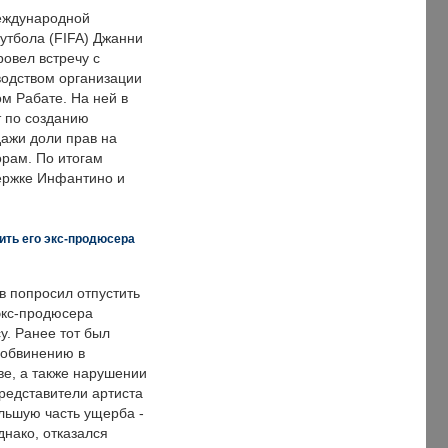
еждународной
тбола (FIFA) Джанни
овел встречу с
одством организации
м Рабате. На ней в
т по созданию
дажи доли прав на
рам. По итогам
держке Инфантино и
ить его экс-продюсера
в попросил отпустить
экс-продюсера
у. Ранее тот был
 обвинению в
е, а также нарушении
редставители артиста
льшую часть ущерба -
днако, отказался