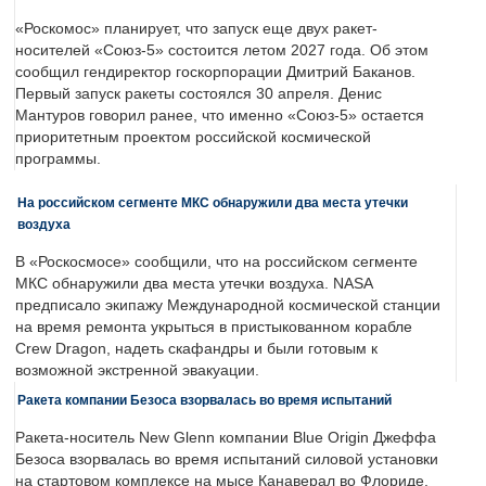
«Роскомос» планирует, что запуск еще двух ракет-
носителей «Союз-5» состоится летом 2027 года. Об этом
сообщил гендиректор госкорпорации Дмитрий Баканов.
Первый запуск ракеты состоялся 30 апреля. Денис
Мантуров говорил ранее, что именно «Союз-5» остается
приоритетным проектом российской космической
программы.
На российском сегменте МКС обнаружили два места утечки
воздуха
В «Роскосмосе» сообщили, что на российском сегменте
МКС обнаружили два места утечки воздуха. NASA
предписало экипажу Международной космической станции
на время ремонта укрыться в пристыкованном корабле
Crew Dragon, надеть скафандры и были готовым к
возможной экстренной эвакуации.
Ракета компании Безоса взорвалась во время испытаний
Ракета-носитель New Glenn компании Blue Origin Джеффа
Безоса взорвалась во время испытаний силовой установки
на стартовом комплексе на мысе Канаверал во Флориде.