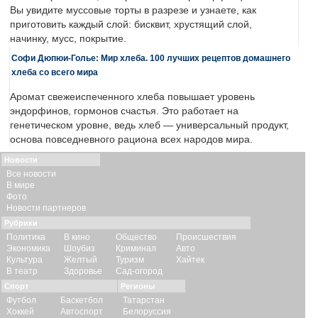
Вы увидите муссовые торты в разрезе и узнаете, как
приготовить каждый слой: бисквит, хрустящий слой,
начинку, мусс, покрытие.
Софи Дюпюи-Голье: Мир хлеба. 100 лучших рецептов домашнего
хлеба со всего мира
Аромат свежеиспеченного хлеба повышает уровень
эндорфинов, гормонов счастья. Это работает на
генетическом уровне, ведь хлеб — универсальный продукт,
основа повседневного рациона всех народов мира.
Новости
Все новости
В мире
Фото
Новости партнеров
Рубрики
Политика
В кино
Общество
Происшествия
Экономика
Шоубиз
Криминал
Авто
Культура
Желтый
Туризм
Хайтек
В театр
Здоровье
Сад-огород
Спорт
Регионы
Футбол
Баскетбол
Татарстан
Хоккей
Автоспорт
Белоруссия