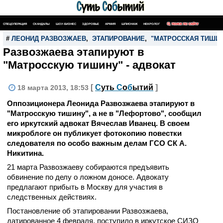
СПЕЦОПЕРАЦИЯ
СКАНДАЛЫ
ШОУ-БИЗНЕС
ЗДОРОВЬЕ
АРМИЯ
ШПИОНАЖ
НЕКРОЛОГ
ПОИСК ПО САЙТУ
#
ЛЕОНИД РАЗВОЗЖАЕВ
,
ЭТАПИРОВАНИЕ
,
"МАТРОССКАЯ ТИШИ
Развозжаева этапируют в
"Матросскую тишину" - адвокат
[
С
уть
С
о
б
ытий
]
18 марта 2013, 18:53
Оппозиционера Леонида Развозжаева этапируют в
"Матросскую тишину", а не в "Лефортово", сообщил
его иркутский адвокат Вячеслав Иванец. В своем
микроблоге он публикует фотокопию повестки
следователя по особо важным делам ГСО СК А.
Никитина.
21 марта Развозжаеву собираются предъявить
обвинение по делу о ложном доносе. Адвокату
предлагают прибыть в Москву для участия в
следственных действиях.
Постановление об этапировании Развозжаева,
датированное 4 февраля, поступило в иркутское СИЗО