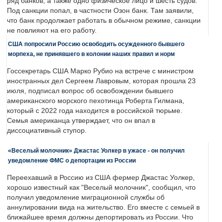
ряд банков, а также одно физическое лицо и шесть судов.
Под санкции попал, в частности Озон банк. Там заявили,
что банк продолжает работать в обычном режиме, санкции
не повлияют на его работу.
США попросили Россию освободить осужденного бывшего
морпеха, не принявшего в колонии наших правил и норм
Госсекретарь США Марко Рубио на встрече с министром
иностранных дел Сергеем Лавровым, которая прошла 23
июля, подписал вопрос об освобождении бывшего
американского морского пехотинца Роберта Гилмана,
который с 2022 года находится в российской тюрьме.
Семья американца утверждает, что он впал в
диссоциативный ступор.
«Веселый молочник» Джастас Уолкер в ужасе - он получил
уведомление ФМС о депортации из России
Переехавший в Россию из США фермер Джастас Уолкер,
хорошо известный как "Веселый молочник", сообщил, что
получил уведомление миграционной службы об
аннулировании вида на жительство. Его вместе с семьей в
ближайшее время должны депортировать из России. Что