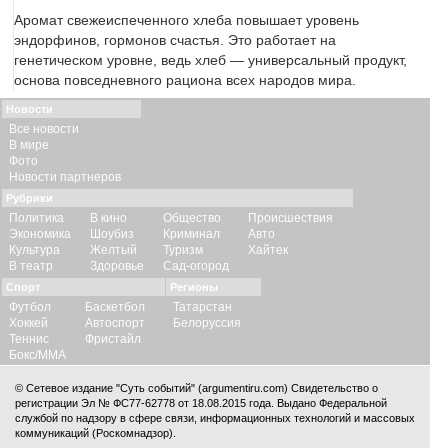
Аромат свежеиспеченного хлеба повышает уровень
эндорфинов, гормонов счастья. Это работает на
генетическом уровне, ведь хлеб — универсальный продукт,
основа повседневного рациона всех народов мира.
Новости
Все новости
В мире
Фото
Новости партнеров
Рубрики
Политика
В кино
Общество
Происшествия
Экономика
Шоубиз
Криминал
Авто
Культура
Желтый
Туризм
Хайтек
В театр
Здоровье
Сад-огород
Спорт
Регионы
Футбол
Баскетбол
Татарстан
Хоккей
Автоспорт
Белоруссия
Теннис
Фристайл
Бокс/ММА
© Сетевое издание "Суть событий" (argumentiru.com) Свидетельство о
регистрации Эл № ФС77-62778 от 18.08.2015 года. Выдано Федеральной
службой по надзору в сфере связи, информационных технологий и массовых
коммуникаций (Роскомнадзор).