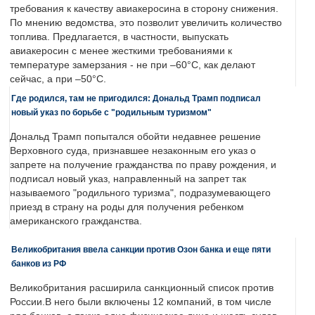
требования к качеству авиакеросина в сторону снижения.
По мнению ведомства, это позволит увеличить количество
топлива. Предлагается, в частности, выпускать
авиакеросин с менее жесткими требованиями к
температуре замерзания - не при –60°C, как делают
сейчас, а при –50°C.
Где родился, там не пригодился: Дональд Трамп подписал
новый указ по борьбе с "родильным туризмом"
Дональд Трамп попытался обойти недавнее решение
Верховного суда, признавшее незаконным его указ о
запрете на получение гражданства по праву рождения, и
подписал новый указ, направленный на запрет так
называемого "родильного туризма", подразумевающего
приезд в страну на роды для получения ребенком
американского гражданства.
Великобритания ввела санкции против Озон банка и еще пяти
банков из РФ
Великобритания расширила санкционный список против
России.В него были включены 12 компаний, в том числе