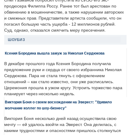
Олег Газманов попросил отпустить из СИЗО его экс-
продюсера Филиппа Россу. Ранее тот был арестован по
обвинению в мошенничестве, а также нарушении авторских
и смежных прав. Представители артиста сообщили, что он
погасил большую часть ущерба - 12 миллионов рублей.
Суд, однако, отказался смягчить меру пресечения.
ШОУБИЗ
Ксения Бородина вышла замуж за Николая Сердюкова
В декабре прошлого года Ксения Бородина получила
предложение руки и сердца от своего избранника Николая
Сердюкова. Пара не стала тянуть с оформлением
отношений – как стало известно, они уже расписались.
Церемония прошла в узком кругу. Устроить торжество пара
планирует через несколько недель.
Виктория Боня о своем восхождении на Эверест: "Удивило
молчание коллег по шоу-бизнесу"
Виктория Боня несколько дней назад осуществила свою
мечту — ей удалось взойти на Эверест. Она делилась, с
какими трудностями и опасностями пришлось столкнуться