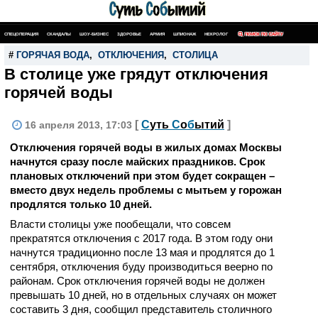
СПЕЦОПЕРАЦИЯ
СКАНДАЛЫ
ШОУ-БИЗНЕС
ЗДОРОВЬЕ
АРМИЯ
ШПИОНАЖ
НЕКРОЛОГ
ПОИСК ПО САЙТУ
#
ГОРЯЧАЯ ВОДА
,
ОТКЛЮЧЕНИЯ
,
СТОЛИЦА
В столице уже грядут отключения
горячей воды
[
С
уть
С
о
б
ытий
]
16 апреля 2013, 17:03
Отключения горячей воды в жилых домах Москвы
начнутся сразу после майских праздников. Срок
плановых отключений при этом будет сокращен –
вместо двух недель проблемы с мытьем у горожан
продлятся только 10 дней.
Власти столицы уже пообещали, что совсем
прекратятся отключения с 2017 года. В этом году они
начнутся традиционно после 13 мая и продлятся до 1
сентября, отключения буду производиться веерно по
районам. Срок отключения горячей воды не должен
превышать 10 дней, но в отдельных случаях он может
составить 3 дня, сообщил представитель столичного