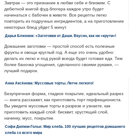
Завтрак — это признание в любви себе и близким. С
дебютной книгой фуд-блогера каждое утро будет
начинаться с бабочек в животе. Все рецепты легко
повторить из подручных ингредиентов, а на приготовление
некоторых блюд уйдет 5 минут.
Дарья Близнюк: «Заготовки от Даши. Вкусно, как ни «крути»!
Домашние заготовки — простой способ есть полезные
фрукты и овощи круглый год. А еще это очень удобно:
делать их легко и под рукой всегда будет готовая еда. Тем
более баночка угощения, сделанного своими руками, —
лучший подарок.
Анна Аксёнова: Муссовые торты. Легче легкого!
Безупречная форма, гладкое покрытие, идеальный разрез
— книга расскажет, как приготовить торт перфекциониста.
Вы увидите муссовые торты в разрезе и узнаете, как
приготовить каждый слой: бисквит, хрустящий слой,
начинку, мусс, покрытие.
Софи Дюпюи-Голье: Мир хлеба. 100 лучших рецептов домашнего
хлеба со всего мира