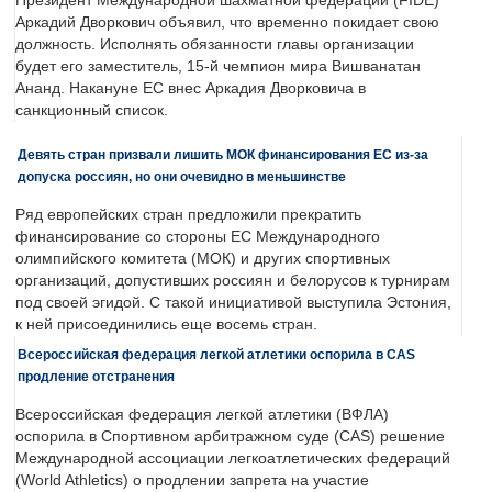
Президент Международной шахматной федерации (FIDE)
Аркадий Дворкович объявил, что временно покидает свою
должность. Исполнять обязанности главы организации
будет его заместитель, 15-й чемпион мира Вишванатан
Ананд. Накануне ЕС внес Аркадия Дворковича в
санкционный список.
Девять стран призвали лишить МОК финансирования ЕС из-за
допуска россиян, но они очевидно в меньшинстве
Ряд европейских стран предложили прекратить
финансирование со стороны ЕС Международного
олимпийского комитета (МОК) и других спортивных
организаций, допустивших россиян и белорусов к турнирам
под своей эгидой. С такой инициативой выступила Эстония,
к ней присоединились еще восемь стран.
Всероссийская федерация легкой атлетики оспорила в CAS
продление отстранения
Всероссийская федерация легкой атлетики (ВФЛА)
оспорила в Спортивном арбитражном суде (CAS) решение
Международной ассоциации легкоатлетических федераций
(World Athletics) о продлении запрета на участие