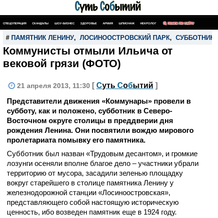
СПЕЦОПЕРАЦИЯ
СКАНДАЛЫ
ШОУ-БИЗНЕС
ЗДОРОВЬЕ
АРМИЯ
ШПИОНАЖ
НЕКРОЛОГ
ПОИСК ПО САЙТУ
#
ПАМЯТНИК ЛЕНИНУ
,
ЛОСИНООСТРОВСКИЙ ПАРК
,
СУББОТНИК
Коммунисты отмыли Ильича от
вековой грязи (ФОТО)
[
С
уть
С
о
б
ытий
]
21 апреля 2013, 11:30
Представители движения «Коммунары» провели в
субботу, как и положено, субботник в Северо-
Восточном округе столицы в преддверии дня
рождения Ленина. Они посвятили вождю мирового
пролетариата помывку его памятника.
Субботник был назван «Трудовым десантом», и громкие
лозунги осеняли вполне благое дело – участники убрали
территорию от мусора, засадили зеленью площадку
вокруг старейшего в столице памятника Ленину у
железнодорожной станции «Лосиноостровская»,
представляющего собой настоящую историческую
ценность, ибо возведен памятник еще в 1924 году.