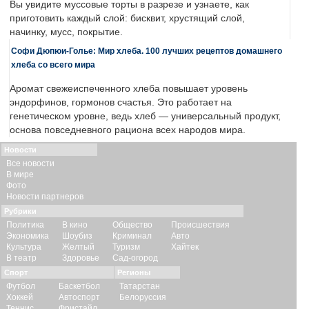
Вы увидите муссовые торты в разрезе и узнаете, как
приготовить каждый слой: бисквит, хрустящий слой,
начинку, мусс, покрытие.
Софи Дюпюи-Голье: Мир хлеба. 100 лучших рецептов домашнего
хлеба со всего мира
Аромат свежеиспеченного хлеба повышает уровень
эндорфинов, гормонов счастья. Это работает на
генетическом уровне, ведь хлеб — универсальный продукт,
основа повседневного рациона всех народов мира.
Новости
Все новости
В мире
Фото
Новости партнеров
Рубрики
Политика
В кино
Общество
Происшествия
Экономика
Шоубиз
Криминал
Авто
Культура
Желтый
Туризм
Хайтек
В театр
Здоровье
Сад-огород
Спорт
Регионы
Футбол
Баскетбол
Татарстан
Хоккей
Автоспорт
Белоруссия
Теннис
Фристайл