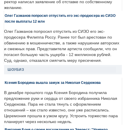
ректор написал заявление об отставке по собственному
желанию.
Олег Газманов попросил отпустить его экс-продюсера из СИЗО
после выплаты 12 млн
Олег Газманов попросил отпустить из СИЗО его экс-
продюсера Филиппа Россу. Ранее тот был арестован по
обвинению в мошенничестве, а также нарушении авторских
и смежных прав. Представители артиста сообщили, что он
погасил большую часть ущерба - 12 миллионов рублей.
Суд, однако, отказался смягчить меру пресечения.
ШОУБИЗ
Ксения Бородина вышла замуж за Николая Сердюкова
В декабре прошлого года Ксения Бородина получила
предложение руки и сердца от своего избранника Николая
Сердюкова. Пара не стала тянуть с оформлением
отношений – как стало известно, они уже расписались.
Церемония прошла в узком кругу. Устроить торжество пара
планирует через несколько недель.
Виктория Боня о своем восхождении на Эверест: "Удивило