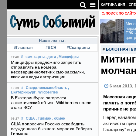
КАРТИНА ДНЯ
СПЕ
ПОИСК ПО САЙТ
Мино
пора
ТЭК и
центр
Наши ленты:
#Главная
#ВСЯ
#Скандалы
#
БОЛОТНАЯ П
Митинг
#
сим-карты
, дети
, Минцифры
11:49
Минцифры предложило запретить
отправлять на номера
молча
несовершеннолетних смс-рассылки,
включая коды авторизации
6 мая 2013, 
#
Свердловскаяобласть
,
10:39
Екатеринбург
, Wildberries
Массовая акци
В Екатеринбурге загорелся
память о поги
логистический объект Wildberries после
атаки ВСУ
причине не ра
Перед началом 
#
США
, Гилман
, обмен
09:27
активисты приш
США попросили Россию освободить
осужденного бывшего морпеха Роберта
Гаскарову" и 
Гилмана