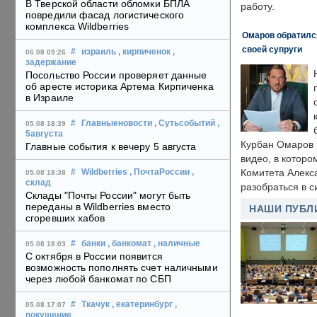
В Тверской области обломки БПЛА
работу.
повредили фасад логистического
комплекса Wildberries
Омаров обратилс
своей супруги
#
израиль
, кирпиченок
,
06.08 09:26
задержание
Посольство России проверяет данные
об аресте историка Артема Кирпиченка
в Израиле
#
Главныеновости
, Сутьсобытий
,
05.08 18:39
5августа
Курбан Омаров в
Главные события к вечеру 5 августа
видео, в которо
Комитета Алекс
#
Wildberries
, ПочтаРоссии
,
05.08 18:38
склад
разобраться в с
Склады "Почты России" могут быть
переданы в Wildberries вместо
НАШИ ПУБЛ
сгоревших хабов
#
банки
, банкомат
, наличные
05.08 18:03
С октября в России появится
возможность пополнять счет наличными
через любой банкомат по СБП
#
Ткачук
, екатеринбург
,
05.08 17:07
покушение