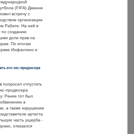
еждународной
тбола (FIFA) Джанни
овел встречу с
одством организации
м Рабате. На ней в
т по созданию
дажи доли прав на
рам. По итогам
держке Инфантино и
ить его экс-продюсера
в попросил отпустить
экс-продюсера
у. Ранее тот был
 обвинению в
е, а также нарушении
редставители артиста
льшую часть ущерба -
днако, отказался