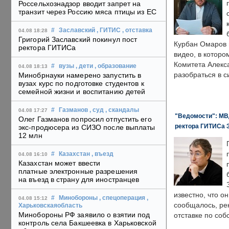
Россельхознадзор вводит запрет на
транзит через Россию мяса птицы из ЕС
#
Заславский
, ГИТИС
, отставка
04.08 18:28
Григорий Заславский покинул пост
Курбан Омаров в
ректора ГИТИСа
видео, в которо
Комитета Алекс
#
вузы
, дети
, образование
04.08 18:13
разобраться в с
Минобрнауки намерено запустить в
вузах курс по подготовке студентов к
семейной жизни и воспитанию детей
#
Газманов
, суд
, скандалы
04.08 17:27
"Ведомости": МВД
Олег Газманов попросил отпустить его
ректора ГИТИСа 
экс-продюсера из СИЗО после выплаты
12 млн
#
Казахстан
, въезд
04.08 16:10
Казахстан может ввести
платные электронные разрешения
на въезд в страну для иностранцев
известно, что о
#
Минобороны
, спецоперация
,
04.08 15:12
сообщалось, ре
Харьковскаяобласть
Минобороны РФ заявило о взятии под
отставке по со
контроль села Бакшеевка в Харьковской