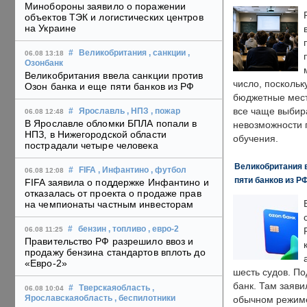
Минобороны заявило о поражении
объектов ТЭК и логистических центров
на Украине
#
Великобритания
, санкции
,
06.08 13:18
Озонбанк
Великобритания ввела санкции против
число, поскольк
Озон банка и еще пяти банков из РФ
бюджетные мест
все чаще выбир
#
Ярославль
, НПЗ
, пожар
06.08 12:48
В Ярославле обломки БПЛА попали в
невозможности 
НПЗ, в Нижегородской области
обучения.
пострадали четыре человека
Великобритания в
#
FIFA
, Инфантино
, футбол
06.08 12:08
пяти банков из Р
FIFA заявила о поддержке Инфантино и
отказалась от проекта о продаже прав
на чемпионаты частным инвесторам
#
бензин
, топливо
, евро-2
06.08 11:25
Правительство РФ разрешило ввоз и
продажу бензина стандартов вплоть до
«Евро-2»
шесть судов. По
банк. Там заяви
#
Тверскаяобласть
,
06.08 10:04
Ярославскаяобласть
, беспилотники
обычном режиме