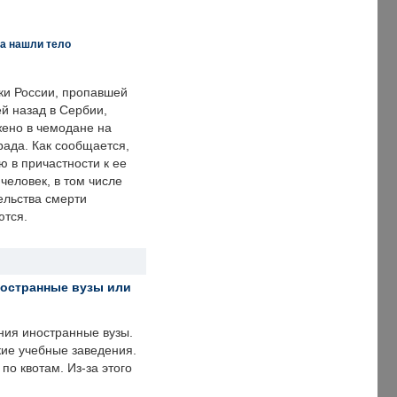
а нашли тело
ки России, пропавшей
й назад в Сербии,
ено в чемодане на
рада. Как сообщается,
ю в причастности к ее
человек, в том числе
ельства смерти
ются.
ностранные вузы или
ния иностранные вузы.
кие учебные заведения.
по квотам. Из-за этого