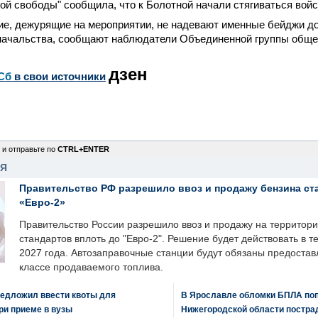
ой свободы" сообщила, что к Болотной начали стягиваться войс
е, дежурящие на мероприятии, не надевают именные бейджи до
начальства, сообщают наблюдатели Объединенной группы обще
дзен
Сб
в свои источники
 и отправьте по
CTRL+ENTER
НЯ
Правительство РФ разрешило ввоз и продажу бензина ст
«Евро-2»
Правительство России разрешило ввоз и продажу на территор
стандартов вплоть до "Евро-2". Решение будет действовать в т
2027 года. Автозаправочные станции будут обязаны предоста
классе продаваемого топлива.
едложил ввести квоты для
В Ярославле обломки БПЛА поп
ри приеме в вузы
Нижегородской области постра