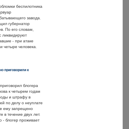
обломки беспилотника
ервуар
батывающего завода.
щил губернатор
в. По его словам,
с ликвидируют
авшие - при атаке
и четыре человека.
но приговорили к
 приговорил блогера
нова к четырем годам
оды и штрафу в
ей по делу о неуплате
же ему запрещено
е в течение двух лет.
 - блогер проживает