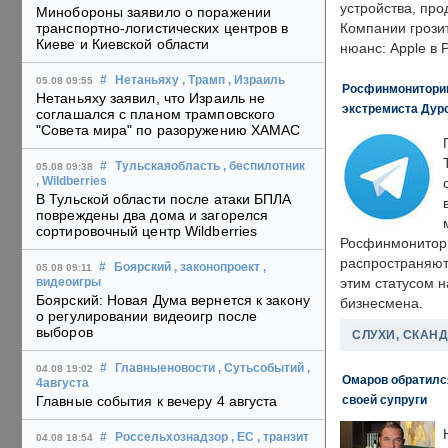
устройства, пр
Минобороны заявило о поражении
транспортно-логистических центров в
Компании грозит
Киеве и Киевской области
нюанс: Apple в 
#
Нетаньяху
, Трамп
, Израиль
05.08 09:55
Росфинмониторинг
Нетаньяху заявил, что Израиль не
экстремиста Дуро
соглашался с планом трамповского
"Совета мира" по разоружению ХАМАС
#
Тульскаяобласть
, беспилотник
05.08 09:38
, Wildberries
В Тульской области после атаки БПЛА
повреждены два дома и загорелся
сортировочный центр Wildberries
Росфинмонитори
распространяютс
#
Боярский
, законопроект
,
05.08 09:11
этим статусом 
видеоигры
Боярский: Новая Дума вернется к закону
бизнесмена.
о регулировании видеоигр после
выборов
СЛУХИ, СКАН
#
Главныеновости
, Сутьсобытий
,
04.08 19:02
Омаров обратилс
4августа
своей супруги
Главные события к вечеру 4 августа
#
Россельхознадзор
, ЕС
, транзит
04.08 18:54