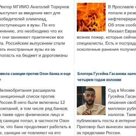
Ректор МГИМО Анатолий Торкунов
В Ярославле 
выступил за введение квот для
попали в рез
победителей олимпиад,
нефтеперера
поступающих в вузы. По его
Об этом сооб
мнению, это необходимо что их
Михаил Еврае
у они занимают практически все
возник пожар, которые сейча
а. Российские выпускники стали
специалисты. Есть и пострад
ать иностранные вузы из-за
осколочные ранения получил
попасть на бюджет и дороговизны
вела санкции против Озон банка и еще
Блогера Гусейна Гасанова заоч
Ф
четырем годам колонии
Великобритания расширила
Суд в Москве
санкционный список против
Гусейна Гаса
России.В него были включены 12
лишения своб
компаний, в том числе ряд банков,
миллион рубл
а также одно физическое лицо и
налогов. Так
д санкции попал, в частности Озон
публиковать посты в интернет
ли, что банк продолжает работать в
Приговор был вынесен заочно
, санкции не повлияют на его
за пределами России.