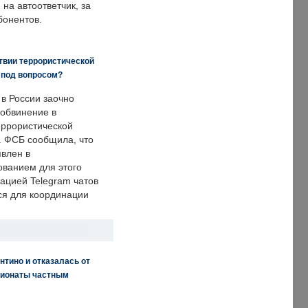
на автоответчик, за
бонентов.
твии террористической
 под вопросом?
 в России заочно
обвинение в
еррористической
. ФСБ сообщила, что
явлен в
ванием для этого
ацией Telegram чатов
ся для координации
нтино и отказалась от
пионаты частным