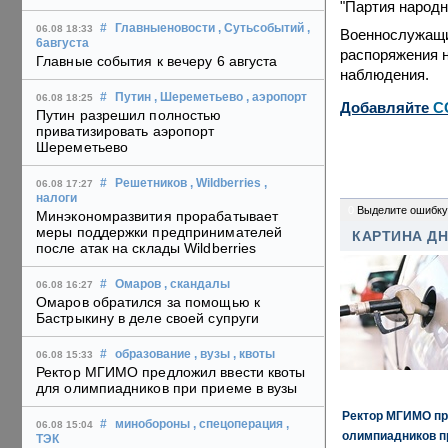
"Партия народн
#
Главныеновости
, Сутьсобытий
,
06.08 18:33
Военнослужащи
6августа
распоряжения 
Главные события к вечеру 6 августа
наблюдения.
#
Путин
, Шереметьево
, аэропорт
06.08 18:25
Добавляйте
C
Путин разрешил полностью
приватизировать аэропорт
Шереметьево
#
Решетников
, Wildberries
,
06.08 17:27
налоги
0
Выделите ошибку
Минэкономразвития прорабатывает
меры поддержки предпринимателей
КАРТИНА Д
после атак на склады Wildberries
#
Омаров
, скандалы
06.08 16:27
Омаров обратился за помощью к
Бастрыкину в деле своей супруги
#
образование
, вузы
, квоты
06.08 15:33
Ректор МГИМО предложил ввести квоты
для олимпиадников при приеме в вузы
Ректор МГИМО пр
#
минобороны
, спецоперация
,
06.08 15:04
олимпиадников п
ТЭК