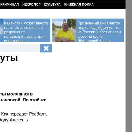
КРИМИНАЛ
НЕКРОЛОГ
КУЛЬТУРА
КНИЖНАЯ ПОЛКА
Казахстан может ввести
Признанный иноагентом
платные электронные
Борис Надеждин улетел
разрешения
из России и постит свои
на въезд в страну для
фото на фоне
иностранцев
Эйфелевой башни
нуты
уты молчания в
тановкой. По этой же
 Как передает Росбалт,
ободу Алексею