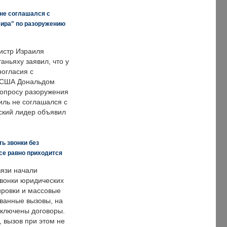
 не соглашался с
мира" по разоружению
истр Израиля
аньяху заявил, что у
ногласия с
 США Дональдом
опросу разоружения
иль не соглашался с
ский лидер объявил
ь звонки без
все равно приходится
язи начали
звонки юридических
ировки и массовые
ванные вызовы, на
аключены договоры.
, вызов при этом не