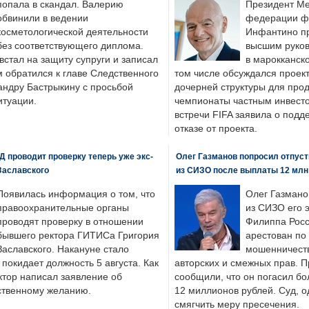
попала в скандал. Валерию
Президент М
обвинили в ведении
федерации фу
косметологической деятельности
Инфантино пр
без соответствующего диплома.
высшим руков
стал на защиту супруги и записал
в марокканско
м обратился к главе Следственного
том числе обсуждался проек
андру Бастрыкину с просьбой
дочерней структуры для про
итуации.
чемпионаты частным инвесто
встречи FIFA заявила о под
отказе от проекта.
 проводит проверку теперь уже экс-
Олег Газманов попросил отпуст
Заславского
из СИЗО после выплаты 12 млн
Появилась информация о том, что
Олег Газмано
правоохранительные органы
из СИЗО его 
проводят проверку в отношении
Филиппа Росс
бывшего ректора ГИТИСа Григория
арестован по
Заславского. Накануне стало
мошенничеств
н покидает должность 5 августа. Как
авторских и смежных прав. П
ктор написал заявление об
сообщили, что он погасил бо
бственному желанию.
12 миллионов рублей. Суд, о
смягчить меру пресечения.