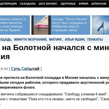
ЦОПЕРАЦИЯ
СКАНДАЛЫ
ШОУ-БИЗНЕС
ЗДОРОВЬЕ
АРМИЯ
ШПИОНАЖ
У
бороны заявило о
Склады "Почты России"
жении объектов
могут быть переданы в
 логистических
Wildberries вместо
ов на Украине
сгоревших хабов
ЛОЩАДЬ
,
МИНУТА МОЛЧАНИЯ
,
МИТИНГ
,
ИЛЬЯ ЯШИН
,
ПЛАКАТЫ
 на Болотной начался с ми
ния
[
С
уть
С
о
б
ытий
]
19:34
я протеста на Болотной площади в Москве началась с мин
бшем сегодня рабочем, которого придавило акустической ус
зворачивали флаги.
митинга собравшиеся скандировали: "Свободу узникам 6 мая!".
ли с плакатами "Пока кто-то в оковах, никто не свободен", "Св
др.