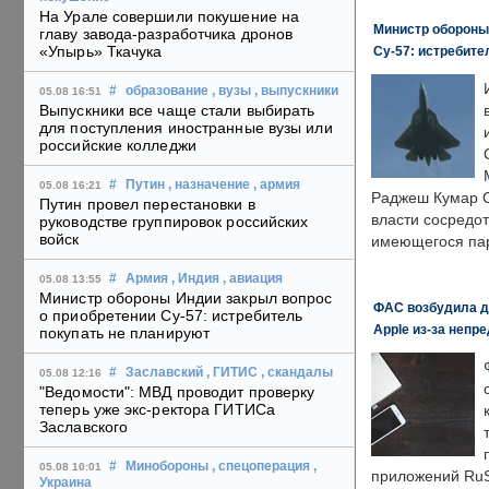
На Урале совершили покушение на
Министр обороны
главу завода-разработчика дронов
«Упырь» Ткачука
Су-57: истребите
#
образование
, вузы
, выпускники
05.08 16:51
Выпускники все чаще стали выбирать
для поступления иностранные вузы или
российские колледжи
#
Путин
, назначение
, армия
05.08 16:21
Раджеш Кумар С
Путин провел перестановки в
власти сосредо
руководстве группировок российских
войск
имеющегося пар
#
Армия
, Индия
, авиация
05.08 13:55
Министр обороны Индии закрыл вопрос
ФАС возбудила д
о приобретении Су-57: истребитель
Apple из-за непр
покупать не планируют
#
Заславский
, ГИТИС
, скандалы
05.08 12:16
"Ведомости": МВД проводит проверку
теперь уже экс-ректора ГИТИСа
Заславского
#
Минобороны
, спецоперация
,
05.08 10:01
приложений RuS
Украина