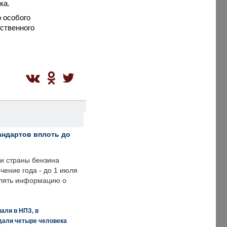
ка.
 особого
ственного
андартов вплоть до
ии страны бензина
ечение года - до 1 июля
влять информацию о
али в НПЗ, в
дали четыре человека