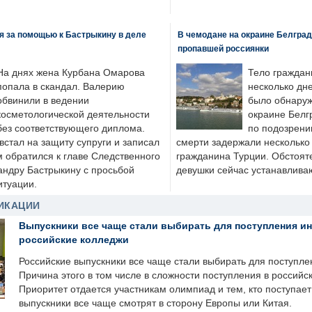
я за помощью к Бастрыкину в деле
В чемодане на окраине Белград
пропавшей россиянки
На днях жена Курбана Омарова
Тело граждан
попала в скандал. Валерию
несколько дне
обвинили в ведении
было обнаруж
косметологической деятельности
окраине Белг
без соответствующего диплома.
по подозрени
стал на защиту супруги и записал
смерти задержали несколько 
м обратился к главе Следственного
гражданина Турции. Обстоят
андру Бастрыкину с просьбой
девушки сейчас устанавлива
итуации.
ИКАЦИИ
Выпускники все чаще стали выбирать для поступления и
российские колледжи
Российские выпускники все чаще стали выбирать для поступле
Причина этого в том числе в сложности поступления в российс
Приоритет отдается участникам олимпиад и тем, кто поступает 
выпускники все чаще смотрят в сторону Европы или Китая.