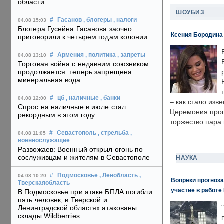
области
ШОУБИЗ
#
Гасанов
, блогеры
, налоги
04.08 15:03
Блогера Гусейна Гасанова заочно
Ксения Бородина
приговорили к четырем годам колонии
#
Армения
, политика
, запреты
04.08 13:10
Торговая война с недавним союзником
продолжается: теперь запрещена
минеральная вода
#
цб
, наличные
, банки
04.08 12:00
– как стало изв
Спрос на наличные в июле стал
Церемония прошл
рекордным в этом году
торжество пара 
#
Севастополь
, стрельба
,
04.08 11:05
военнослужащие
Развожаев: Военный открыл огонь по
сослуживцам и жителям в Севастополе
НАУКА
#
Подмосковье
, Ленобласть
,
04.08 10:20
Вопреки прогноза
Тверскаяобласть
участие в работе 
В Подмосковье при атаке БПЛА погибли
пять человек, в Тверской и
Ленинградской областях атакованы
склады Wildberries