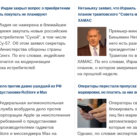
 Индии закрыл вопрос о приобретении
Нетаньяху заявил, что Израиль
ль покупать не планируют
планом трамповского "Совета 
ХАМАС
Индия не намерена в ближайшее
время закупать новые российские
Премьер-мин
истребители "Сухой", в том числе
Биньямин Нет
Су-57. Об этом заявил секретарь
него есть раз
Министерства обороны страны
президентом
ингх. По его словам, индийские
Трампом по в
точатся на модернизации
ХАМАС. По его словам, Изра
ка истребителей.
планом, о котором американ
на прошлой неделе.
ело против давно ушедшей из РФ
Операторы перестали пропускат
едустановки RuStore и Max
маркировки, но платить за них 
Федеральная антимонопольная
Операторы св
служба возбудила дело против
блокировать 
корпорации Apple за неисполнения
лиц без марк
требований о предустановке
автоматизиро
производителями гаджетов
которые не з
tore и мессенджера Max на
Однако, по словам экспертов