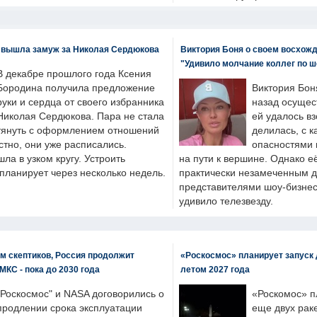
 вышла замуж за Николая Сердюкова
Виктория Боня о своем восхожд
"Удивило молчание коллег по ш
В декабре прошлого года Ксения
Бородина получила предложение
Виктория Бон
руки и сердца от своего избранника
назад осущес
Николая Сердюкова. Пара не стала
ей удалось вз
тянуть с оформлением отношений
делилась, с к
естно, они уже расписались.
опасностями 
а в узком кругу. Устроить
на пути к вершине. Однако е
планирует через несколько недель.
практически незамеченным 
представителями шоу-бизнес
удивило телезвезду.
м скептиков, Россия продолжит
«Роскосмос» планирует запуск 
МКС - пока до 2030 года
летом 2027 года
"Роскосмос" и NASA договорились о
«Роскомос» пл
продлении срока эксплуатации
еще двух рак