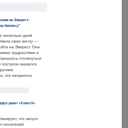
ении на Эверест:
оу-бизнесу"
я несколько дней
твила свою мечту —
ойти на Эверест. Она
акими трудностями и
пришлось столкнуться
ё поступок оказался
другими
а, что неприятно
двух ракет «Союз-5»
анирует, что запуск
ет-носителей