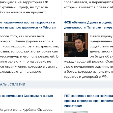
одающиеся на территории РФ.
сбрасывается, а переводится 
 крупный штраф, но тут есть
который взимается плата с а
России ничего и не продает.
: ограничения против террориста и
ФСБ обвинила Дурова в содейс
ва не распространяются на Telegram
деятельности: Телеграм теперь
После того, как основателя
Павлу Дурову
Telegram Павла Дурова внесли в
предъявлено 
список террористов и экстремистов,
содействии т
возник вопрос, как это затронет сам
деятельности
мессенджер и его пользователей. В
он будет объ
нге заявили, что на сервис не
международный розыск. Осно
я ограничения, которые в связи с
стало неудаление администр
накладываются на самого
и ботов, которые используют
терактов и диверсий в РФ.
ДАЛЫ, СПЛЕТНИ
я за помощью к Бастрыкину в деле
FIFA заявила о поддержке Инфа
проекта о продаже прав на чем
инвесторам
На днях жена Курбана Омарова