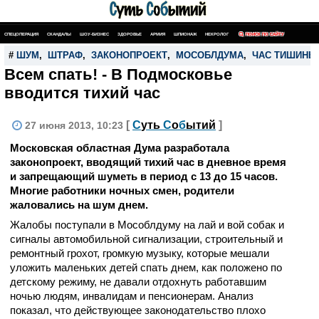
СПЕЦОПЕРАЦИЯ
СКАНДАЛЫ
ШОУ-БИЗНЕС
ЗДОРОВЬЕ
АРМИЯ
ШПИОНАЖ
НЕКРОЛОГ
ПОИСК ПО САЙТУ
#
ШУМ
,
ШТРАФ
,
ЗАКОНОПРОЕКТ
,
МОСОБЛДУМА
,
ЧАС ТИШИНЫ
Всем спать! - В Подмосковье
вводится тихий час
[
С
уть
С
о
б
ытий
]
27 июня 2013, 10:23
Московская областная Дума разработала
законопроект, вводящий тихий час в дневное время
и запрещающий шуметь в период с 13 до 15 часов.
Многие работники ночных смен, родители
жаловались на шум днем.
Жалобы поступали в Мособлдуму на лай и вой собак и
сигналы автомобильной сигнализации, строительный и
ремонтный грохот, громкую музыку, которые мешали
уложить маленьких детей спать днем, как положено по
детскому режиму, не давали отдохнуть работавшим
ночью людям, инвалидам и пенсионерам. Анализ
показал, что действующее законодательство плохо