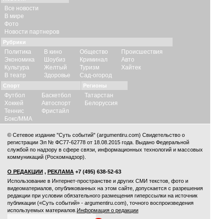
Все новости
В мире
Фото
Новости партнеров
Рубрики
Политика
В кино
Общество
Происшествия
Экономика
Шоубиз
Криминал
Авто
Культура
Желтый
Туризм
Хайтек
В театр
Здоровье
Сад-огород
Спорт
Регионы
Футбол
Баскетбол
Татарстан
Хоккей
Автоспорт
Белоруссия
Теннис
Фристайл
Бокс/ММА
© Сетевое издание "Суть событий" (argumentiru.com) Свидетельство о
регистрации Эл № ФС77-62778 от 18.08.2015 года. Выдано Федеральной
службой по надзору в сфере связи, информационных технологий и массовых
коммуникаций (Роскомнадзор).
О РЕДАКЦИИ
,
РЕКЛАМА
+7 (495) 638-52-63
Использование в Интернет-пространстве и других СМИ текстов, фото и
видеоматериалов, опубликованных на этом сайте, допускается с
разрешения
редакции
при условии обязательного размещения гиперссылки на источник
публикации («Суть событий» - argumentiru.com), точного воспроизведения
используемых материалов.
Информация о редакции