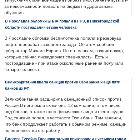
выпускники стали все чаще выбирать иностранные вузы из-
за невозможности попасть на бюджет и дороговизны
обучения.
В Ярославле обломки БПЛА попали в НПЗ, в Нижегородской
области пострадали четыре человека
В Ярославле обломки беспилотника попали в резервуар
нефтеперерабатывающего завода. Об этом сообщил
губернатор Михаил Евраев. По его словам, возник пожар,
которые сейчас ликвидируют специалисты. Есть и
пострадавшие - при атаке осколочные ранения получили
четыре человека.
Великобритания ввела санкции против Озон банка и еще пяти
банков из РФ
Великобритания расширила санкционный список против
России.В него были включены 12 компаний, в том числе
ряд банков, а также одно физическое лицо и шесть судов.
Под санкции попал, в частности Озон банк. Там заявили,
что банк продолжает работать в обычном режиме, санкции
не повлияют на его работу.
Блогера Гусейна Гасанова заочно приговорили к четырем годам