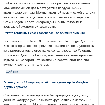
В «Роскосмосе» сообщили, что на российском сегменте
МКС обнаружили два места утечки воздуха. NASA
предписало экипажу Международной космической станции
на время ремонта укрыться в пристыкованном корабле
Crew Dragon, надеть скафандры и были готовым к
возможной экстренной эвакуации.
Ракета компании Безоса взорвалась во время испытаний
Ракета-носитель New Glenn компании Blue Origin Джеффа
Безоса взорвалась во время испытаний силовой установки
на стартовом комплексе на мысе Канаверал во Флориде.
По словам Джеффа Безоса, компания выясняет причины
взрыва. Он заверил, что компания восстановит все, что
нужно, и вернется к полетам.
ХАЙТЕК
В сеть утекли 16 млрд паролей от аккаунтов Apple, Google и
других сервисов
Специалисты зафиксировали беспрецедентную утечку
данных, которую уже называют крупнейшей в истории. В
сеть попали почти 16 млрд логинов и паролей от аккаунтов