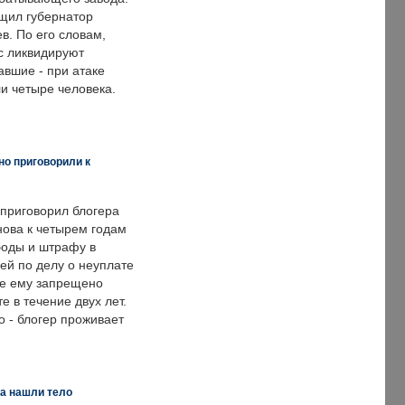
щил губернатор
в. По его словам,
с ликвидируют
авшие - при атаке
и четыре человека.
но приговорили к
 приговорил блогера
нова к четырем годам
оды и штрафу в
ей по делу о неуплате
же ему запрещено
е в течение двух лет.
 - блогер проживает
а нашли тело