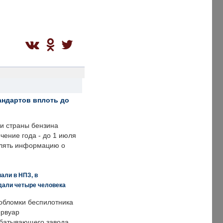
андартов вплоть до
ии страны бензина
ечение года - до 1 июля
влять информацию о
али в НПЗ, в
дали четыре человека
обломки беспилотника
ервуар
батывающего завода.