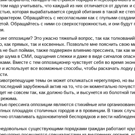
этом надо учитывать, что каждый из них отличается от других и 
тью, которая вырабатывается средой обитания в такой же степе
рактером. Обращайтесь с несогласными как с глупыми создания
етой. Обращайтесь с ними со сверхосторожностью, и они будут 
м.
синг оппозиции? Это ужасно тяжелый вопрос, так как толкований
, как прямых, так и косвенных. Позвольте мне пояснить свою 
а не был пойман, также подвержен влиянию прессинга, так как 
де шума в СМИ, ощущения слежки и даже в виде сигналов опас
ками. Вместе с тем оппозиционер чувствует себя во время эко
е и использует все возможные способы, чтобы раскачать лодку
сти.
ивотрепещущие темы он может откликаться нерегулярно, но вы
последний зарубежный актив на то, что он моментально почувст
идет не совсем так, как должно быть, и высунется из болотной 
 режима.
тью прессинга оппозиции являются стихийные или организован
упных площадях столичных городов и в провинции. В таких слу
чно отлавливать вдохновителей беспорядков и вести наблюден
недовольных существующими порядками граждан работают кругл
регулярно посещаются специалистами из внутренних органов, к