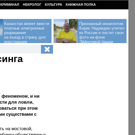
КРИМИНАЛ
НЕКРОЛОГ
КУЛЬТУРА
КНИЖНАЯ ПОЛКА
Казахстан может ввести
Признанный иноагентом
платные электронные
Борис Надеждин улетел
разрешения
из России и постит свои
на въезд в страну для
фото на фоне
иностранцев
Эйфелевой башни
синга
феноменом, и ни
сти для ловли,
оваться при этом
ими существами с
ть на мостовой,
 кабинки общественных