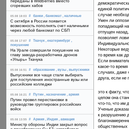
переданы в Wildberries вместо
демократически
сгоревших хабов
единой политич
случае необхо
#
банки
, банкомат
, наличные
05.08 18:03
Умен ли оппози
С октября в России появится
возможность пополнять счет наличными
попадающий на 
через любой банкомат по СБП
отпущен назад,
позволяет лови
#
Ткачук
, екатеринбург
,
05.08 17:07
Индивидуальнос
покушение
Некоторые веду
На Урале совершили покушение на
то время как др
главу завода-разработчика дронов
«Упырь» Ткачука
Если вниматель
какое-то время
#
образование
, вузы
, выпускники
05.08 16:51
случаях, даже 
Выпускники все чаще стали выбирать
друга, если не
для поступления иностранные вузы или
российские колледжи
это к факту, ч
#
Путин
, назначение
, армия
05.08 16:21
целом она стан
Путин провел перестановки в
что-то, что им 
руководстве группировок российских
Ученые доказал
войск
к разрушению 
#
Армия
, Индия
, авиация
05.08 13:55
благонамеренны
Министр обороны Индии закрыл вопрос
общественных м