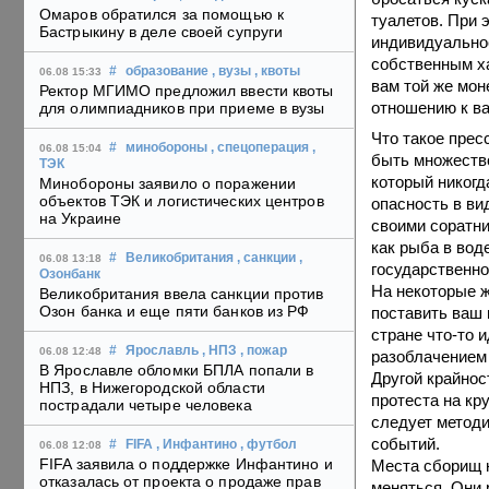
Омаров обратился за помощью к
туалетов. При 
Бастрыкину в деле своей супруги
индивидуальнос
собственным ха
#
образование
, вузы
, квоты
06.08 15:33
вам той же мон
Ректор МГИМО предложил ввести квоты
отношению к ва
для олимпиадников при приеме в вузы
Что такое прес
#
минобороны
, спецоперация
,
06.08 15:04
быть множество
ТЭК
который никогд
Минобороны заявило о поражении
объектов ТЭК и логистических центров
опасность в ви
на Украине
своими соратни
как рыба в вод
#
Великобритания
, санкции
,
06.08 13:18
государственно
Озонбанк
На некоторые ж
Великобритания ввела санкции против
Озон банка и еще пяти банков из РФ
поставить ваш 
стране что-то 
#
Ярославль
, НПЗ
, пожар
06.08 12:48
разоблачением
В Ярославле обломки БПЛА попали в
Другой крайнос
НПЗ, в Нижегородской области
протеста на кр
пострадали четыре человека
следует методи
событий.
#
FIFA
, Инфантино
, футбол
06.08 12:08
FIFA заявила о поддержке Инфантино и
Места сборищ 
отказалась от проекта о продаже прав
меняться. Они 