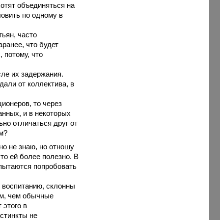
хотят объединяться на
овить по одному в
ьян, часто
аранее, что будет
 потому, что
ле их задержания.
дали от коллектива, в
ионеров, то через
анных, и в некоторых
ьно отличаться друг от
ом?
но не знаю, но отношу
что ей более полезно. В
 пытаются попробовать
я воспитанию, склонны
ам, чем обычные
 этого в
стинкты не