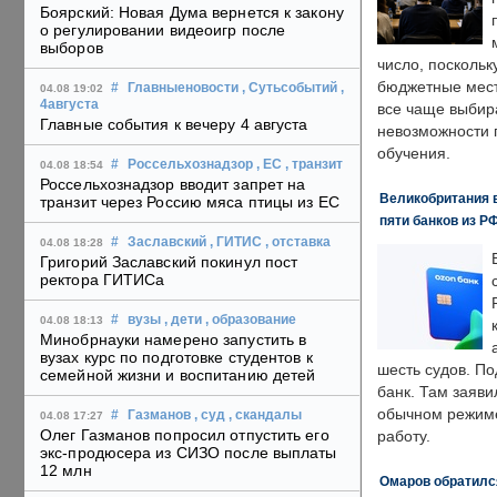
Боярский: Новая Дума вернется к закону
о регулировании видеоигр после
выборов
число, поскольк
бюджетные мест
#
Главныеновости
, Сутьсобытий
,
04.08 19:02
4августа
все чаще выбир
Главные события к вечеру 4 августа
невозможности 
обучения.
#
Россельхознадзор
, ЕС
, транзит
04.08 18:54
Россельхознадзор вводит запрет на
Великобритания в
транзит через Россию мяса птицы из ЕС
пяти банков из Р
#
Заславский
, ГИТИС
, отставка
04.08 18:28
Григорий Заславский покинул пост
ректора ГИТИСа
#
вузы
, дети
, образование
04.08 18:13
Минобрнауки намерено запустить в
вузах курс по подготовке студентов к
шесть судов. По
семейной жизни и воспитанию детей
банк. Там заяви
обычном режиме
#
Газманов
, суд
, скандалы
04.08 17:27
Олег Газманов попросил отпустить его
работу.
экс-продюсера из СИЗО после выплаты
12 млн
Омаров обратилс