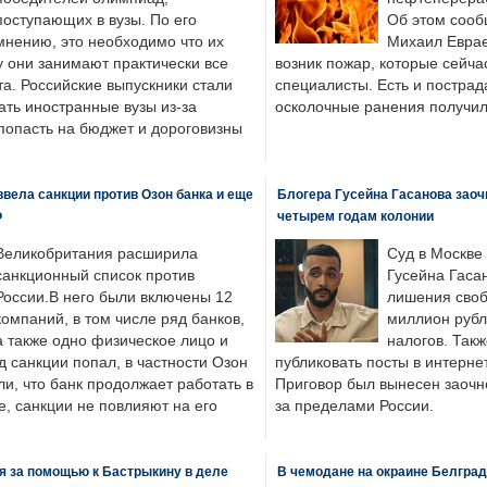
поступающих в вузы. По его
Об этом сооб
мнению, это необходимо что их
Михаил Еврае
у они занимают практически все
возник пожар, которые сейча
а. Российские выпускники стали
специалисты. Есть и пострад
ать иностранные вузы из-за
осколочные ранения получил
попасть на бюджет и дороговизны
вела санкции против Озон банка и еще
Блогера Гусейна Гасанова заоч
Ф
четырем годам колонии
Великобритания расширила
Суд в Москве
санкционный список против
Гусейна Гаса
России.В него были включены 12
лишения своб
компаний, в том числе ряд банков,
миллион рубл
а также одно физическое лицо и
налогов. Так
д санкции попал, в частности Озон
публиковать посты в интернет
ли, что банк продолжает работать в
Приговор был вынесен заочно
, санкции не повлияют на его
за пределами России.
я за помощью к Бастрыкину в деле
В чемодане на окраине Белград