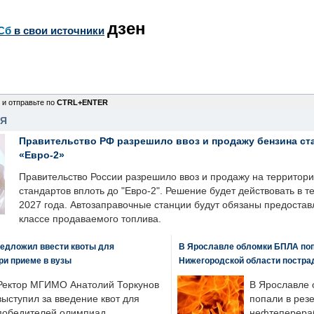
дзен
Сб
в свои источники
 и отправьте по
CTRL+ENTER
НЯ
Правительство РФ разрешило ввоз и продажу бензина ст
«Евро-2»
Правительство России разрешило ввоз и продажу на территор
стандартов вплоть до "Евро-2". Решение будет действовать в т
2027 года. Автозаправочные станции будут обязаны предоста
классе продаваемого топлива.
едложил ввести квоты для
В Ярославле обломки БПЛА поп
ри приеме в вузы
Нижегородской области постра
Ректор МГИМО Анатолий Торкунов
В Ярославле 
выступил за введение квот для
попали в рез
победителей олимпиад,
нефтеперера