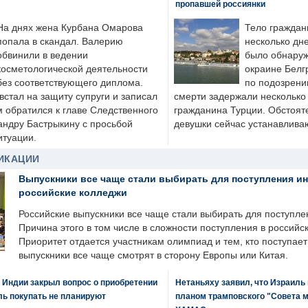
пропавшей россиянки
На днях жена Курбана Омарова
Тело граждан
попала в скандал. Валерию
несколько дне
обвинили в ведении
было обнаруж
косметологической деятельности
окраине Белг
без соответствующего диплома.
по подозрени
стал на защиту супруги и записал
смерти задержали несколько 
м обратился к главе Следственного
гражданина Турции. Обстоят
андру Бастрыкину с просьбой
девушки сейчас устанавлива
итуации.
ИКАЦИИ
Выпускники все чаще стали выбирать для поступления и
российские колледжи
Российские выпускники все чаще стали выбирать для поступле
Причина этого в том числе в сложности поступления в российс
Приоритет отдается участникам олимпиад и тем, кто поступает 
выпускники все чаще смотрят в сторону Европы или Китая.
 Индии закрыл вопрос о приобретении
Нетаньяху заявил, что Израиль
ль покупать не планируют
планом трамповского "Совета 