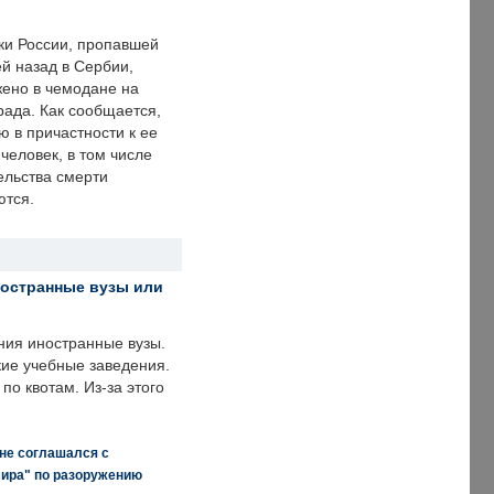
ки России, пропавшей
й назад в Сербии,
ено в чемодане на
рада. Как сообщается,
ю в причастности к ее
человек, в том числе
ельства смерти
ются.
ностранные вузы или
ния иностранные вузы.
кие учебные заведения.
по квотам. Из-за этого
 не соглашался с
мира" по разоружению