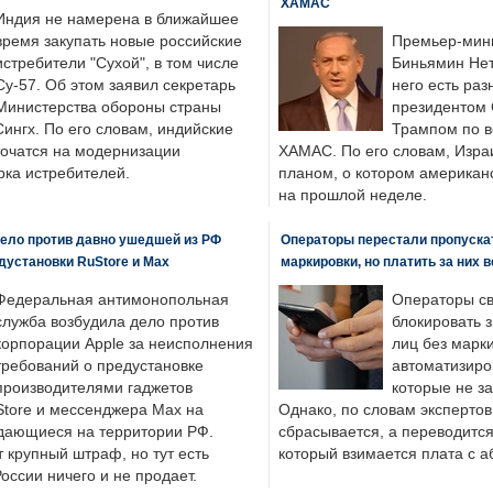
ХАМАС
Индия не намерена в ближайшее
время закупать новые российские
Премьер-мин
истребители "Сухой", в том числе
Биньямин Нет
Су-57. Об этом заявил секретарь
него есть раз
Министерства обороны страны
президентом
ингх. По его словам, индийские
Трампом по в
точатся на модернизации
ХАМАС. По его словам, Изра
ка истребителей.
планом, о котором американ
на прошлой неделе.
ело против давно ушедшей из РФ
Операторы перестали пропускат
едустановки RuStore и Max
маркировки, но платить за них 
Федеральная антимонопольная
Операторы св
служба возбудила дело против
блокировать 
корпорации Apple за неисполнения
лиц без марк
требований о предустановке
автоматизиро
производителями гаджетов
которые не з
tore и мессенджера Max на
Однако, по словам экспертов
одающиеся на территории РФ.
сбрасывается, а переводится 
 крупный штраф, но тут есть
который взимается плата с а
России ничего и не продает.