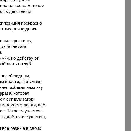
ит чаще всего. В целом
ься к действиям
оппозиция прекрасно
стных, а иногда из
нные прессингу,
е было немало
а.
имки, но действуют
робовать на зуб.
ае, её лидеры,
ам власти, что умеют
енно избегая наживку
фраза, которая
ом сигнализатор.
тил» место ловли, всё-
ое. Такое случается -
е поддаётся искушению,
 все разные в своих