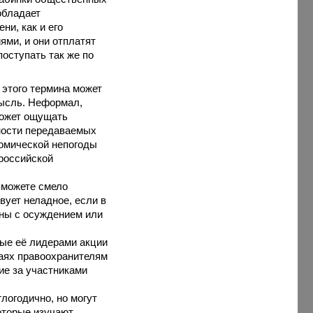
обладает
ни, как и его
ми, и они отплатят
поступать так же по
 этого термина может
мысль. Неформал,
может ощущать
ности передаваемых
номической непогоды
 российской
 можете смело
вует неладное, если в
тины с осуждением или
ные её лидерами акции
чаях правоохранителям
ие за участниками
огодично, но могут
оторые изучают