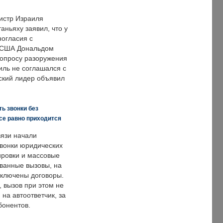
истр Израиля
аньяху заявил, что у
ногласия с
 США Дональдом
опросу разоружения
иль не соглашался с
ский лидер объявил
ь звонки без
все равно приходится
язи начали
звонки юридических
ировки и массовые
ванные вызовы, на
аключены договоры.
, вызов при этом не
на автоответчик, за
бонентов.