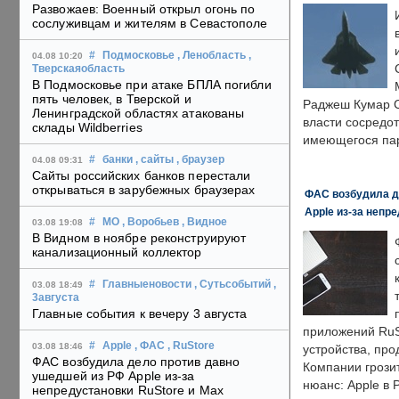
Развожаев: Военный открыл огонь по
сослуживцам и жителям в Севастополе
#
Подмосковье
, Ленобласть
,
04.08 10:20
Тверскаяобласть
В Подмосковье при атаке БПЛА погибли
пять человек, в Тверской и
Раджеш Кумар С
Ленинградской областях атакованы
власти сосредо
склады Wildberries
имеющегося пар
#
банки
, сайты
, браузер
04.08 09:31
Сайты российских банков перестали
открываться в зарубежных браузерах
ФАС возбудила д
Apple из-за непр
#
МО
, Воробьев
, Видное
03.08 19:08
В Видном в ноябре реконструируют
канализационный коллектор
#
Главныеновости
, Сутьсобытий
,
03.08 18:49
3августа
Главные события к вечеру 3 августа
приложений RuS
#
Apple
, ФАС
, RuStore
03.08 18:46
устройства, пр
ФАС возбудила дело против давно
Компании грозит
ушедшей из РФ Apple из-за
нюанс: Apple в 
непредустановки RuStore и Max