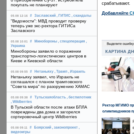
о приобретении Су-57: истребитель
срабатывают.
покупать не планируют
Добавляйте
C
#
Заславский
, ГИТИС
, скандалы
05.08 12:16
"Ведомости": МВД проводит проверку
теперь уже экс-ректора ГИТИСа
Заславского
#
Минобороны
, спецоперация
,
05.08 10:01
0
Выделите ошибку
Украина
Минобороны заявило о поражении
КАРТИНА Д
транспортно-логистических центров в
Киеве и Киевской области
#
Нетаньяху
, Трамп
, Израиль
05.08 09:55
Нетаньяху заявил, что Израиль не
соглашался с планом трамповского
"Совета мира" по разоружению ХАМАС
#
Тульскаяобласть
, беспилотник
05.08 09:38
, Wildberries
Ректор МГИМО пр
В Тульской области после атаки БПЛА
олимпиадников п
повреждены два дома и загорелся
сортировочный центр Wildberries
#
Боярский
, законопроект
,
05.08 09:11
видеоигры