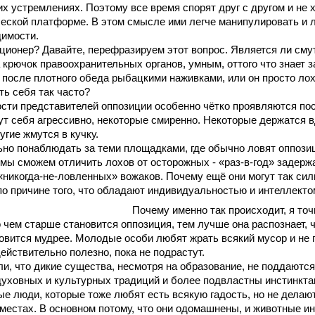
х устремлениях. Поэтому все время спорят друг с другом и не 
еской платформе. В этом смысле ими легче манипулировать и л
димости.
ционер? Давайте, перефразируем этот вопрос. Является ли смут
крючок правоохранительных органов, умным, оттого что знает з
 после плотного обеда рыбацкими наживками, или он просто лох,
ть себя так часто?
ти представителей оппозиции особенно чётко проявляются пос
т себя агрессивно, некоторые смиренно. Некоторые держатся в
угие жмутся в кучку.
но понаблюдать за теми площадками, где обычно ловят оппозиц
 мы сможем отличить лохов от осторожных - «раз-в-год» задерж
«никогда-не-ловленных» вожаков. Почему ещё они могут так сил
 по причине того, что обладают индивидуальностью и интеллект
Почему именно так происходит, я точ
то чем старше становится оппозиция, тем лучше она распознает, 
овится мудрее. Молодые особи любят жрать всякий мусор и не
действительно полезно, пока не подрастут.
и, что дикие существа, несмотря на образование, не поддаютс
духовных и культурных традиций и более подвластны инстинкт
е люди, которые тоже любят есть всякую гадость, но не делают
естах. В основном потому, что они одомашнены, и животные ин