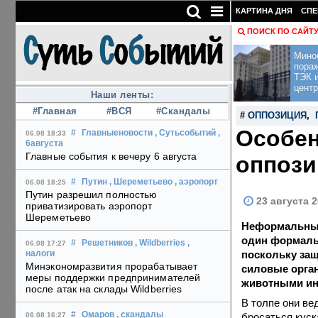
КАРТИНА ДНЯ
СПЕ
ПОИСК ПО САЙТ
Мино
пора
ТЭК и
центр
Наши ленты:
#Главная
#ВСЯ
#Скандалы
#
ОППОЗИЦИЯ
,
Особен
#
Главныеновости
, Сутьсобытий
,
06.08 18:33
6августа
Главные события к вечеру 6 августа
оппози
#
Путин
, Шереметьево
, аэропорт
06.08 18:25
Путин разрешил полностью
23 августа 2
приватизировать аэропорт
Шереметьево
Неформальные
один формальн
#
Решетников
, Wildberries
,
06.08 17:27
поскольку защ
налоги
Минэкономразвития прорабатывает
силовые орган
меры поддержки предпринимателей
животными ин
после атак на склады Wildberries
В толпе они ве
#
Омаров
, скандалы
бросаться куск
06.08 16:27