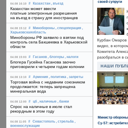
своей супруги
#
Казахстан
, въезд
04.08 16:10
Казахстан может ввести
платные электронные разрешения
на въезд в страну для иностранцев
#
Минобороны
, спецоперация
,
04.08 15:12
Харьковскаяобласть
Минобороны РФ заявило о взятии под
Курбан Омаров в
контроль села Бакшеевка в Харьковской
видео, в которо
области
Комитета Алекс
разобраться в с
#
Гасанов
, блогеры
, налоги
04.08 15:03
Блогера Гусейна Гасанова заочно
НАШИ ПУБЛ
приговорили к четырем годам колонии
#
Армения
, политика
, запреты
04.08 13:10
Торговая война с недавним союзником
продолжается: теперь запрещена
минеральная вода
#
цб
, наличные
, банки
04.08 12:00
Спрос на наличные в июле стал
рекордным в этом году
Министр обороны
#
Севастополь
, стрельба
,
04.08 11:05
Су-57: истребите
военнослужащие