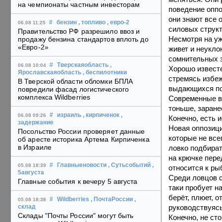
на чемпионаты частным инвесторам
поведение оппоз
они знают все 
#
бензин
, топливо
, евро-2
06.08 11:25
силовых структ
Правительство РФ разрешило ввоз и
Несмотря на уж
продажу бензина стандартов вплоть до
«Евро-2»
живет и неукло
сомнительных 
#
Тверскаяобласть
,
06.08 10:04
Хорошо известе
Ярославскаяобласть
, беспилотники
стремясь избеж
В Тверской области обломки БПЛА
выдающихся по
повредили фасад логистического
комплекса Wildberries
Современные во
тоньше, заране
#
израиль
, кирпиченок
,
06.08 09:26
Конечно, есть и
задержание
Новая оппозици
Посольство России проверяет данные
которые не все
об аресте историка Артема Кирпиченка
в Израиле
ловко подбира
на крючке пере
#
Главныеновости
, Сутьсобытий
,
05.08 18:39
относится к ры
5августа
Среди ловцов с
Главные события к вечеру 5 августа
таки пробует н
берёт, плюет, 
#
Wildberries
, ПочтаРоссии
,
05.08 18:38
руководствуясь
склад
Склады "Почты России" могут быть
Конечно, не ст