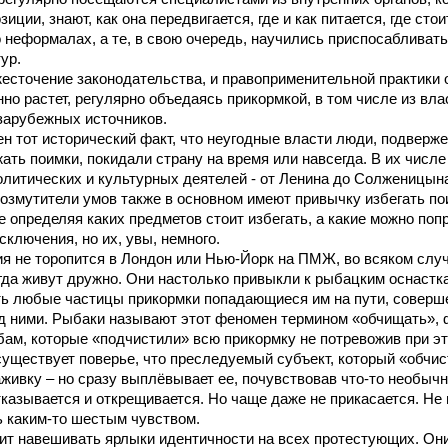
иции, знают, как она передвигается, где и как питается, где сто
о неформалах, а те, в свою очередь, научились приспосабливат
ур.
есточение законодательства, и правоприменительной практики 
нно растет, регулярно объедаясь прикормкой, в том числе из вла
зарубежных источников.
н тот исторический факт, что неугодные власти люди, подверже
ать поимки, покидали страну на время или навсегда. В их числ
литических и культурных деятелей - от Ленина до Солженицын
змутители умов также в основном имеют привычку избегать по
е определяя каких предметов стоит избегать, а какие можно поп
сключения, но их, увы, немного.
я не торопится в Лондон или Нью-Йорк на ПМЖ, во всяком случ
гда живут дружно. Они настолько привыкли к рыбацким оснастк
ть любые частицы прикормки попадающиеся им на пути, соверш
д ними. Рыбаки называют этот феномен термином «обчищать», 
бам, которые «подчистили» всю прикормку не потревожив при эт
уществует поверье, что преследуемый субъект, который «обчис
аживку – но сразу выплёвывает ее, почувствовав что-то необычн
отказывается и открещивается. Но чаще даже не прикасается. Н
 каким-то шестым чувством.
оит навешивать ярлыки идентичности на всех протестующих. Они