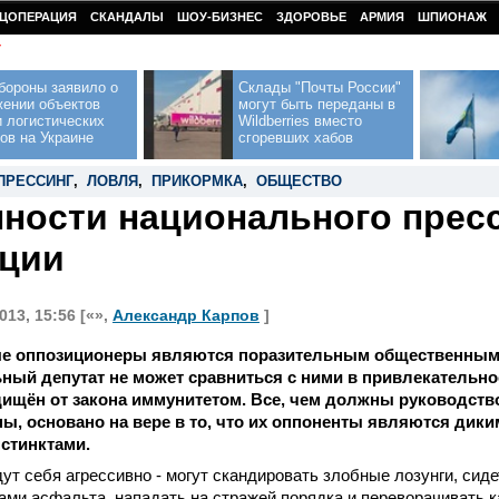
ЦОПЕРАЦИЯ
СКАНДАЛЫ
ШОУ-БИЗНЕС
ЗДОРОВЬЕ
АРМИЯ
ШПИОНАЖ
У
бороны заявило о
Склады "Почты России"
жении объектов
могут быть переданы в
 логистических
Wildberries вместо
ов на Украине
сгоревших хабов
ПРЕССИНГ
,
ЛОВЛЯ
,
ПРИКОРМКА
,
ОБЩЕСТВО
ности национального прес
ции
013, 15:56 [«»,
Александр Карпов
]
 оппозиционеры являются поразительным общественным 
ый депутат не может сравниться с ними в привлекательно
ищён от закона иммунитетом. Все, чем должны руководств
ы, основано на вере в то, что их оппоненты являются дик
стинктами.
дут себя агрессивно - могут скандировать злобные лозунги, сиде
ами асфальта, нападать на стражей порядка и переворачивать