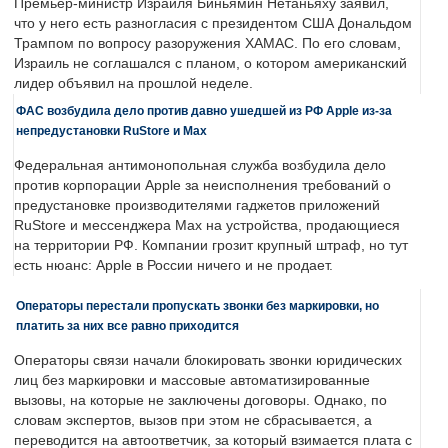
Премьер-министр Израиля Биньямин Нетаньяху заявил,
что у него есть разногласия с президентом США Дональдом
Трампом по вопросу разоружения ХАМАС. По его словам,
Израиль не соглашался с планом, о котором американский
лидер объявил на прошлой неделе.
ФАС возбудила дело против давно ушедшей из РФ Apple из-за
непредустановки RuStore и Max
Федеральная антимонопольная служба возбудила дело
против корпорации Apple за неисполнения требований о
предустановке производителями гаджетов приложений
RuStore и мессенджера Max на устройства, продающиеся
на территории РФ. Компании грозит крупный штраф, но тут
есть нюанс: Apple в России ничего и не продает.
Операторы перестали пропускать звонки без маркировки, но
платить за них все равно приходится
Операторы связи начали блокировать звонки юридических
лиц без маркировки и массовые автоматизированные
вызовы, на которые не заключены договоры. Однако, по
словам экспертов, вызов при этом не сбрасывается, а
переводится на автоответчик, за который взимается плата с