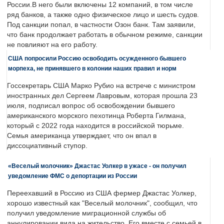
России.В него были включены 12 компаний, в том числе
ряд банков, а также одно физическое лицо и шесть судов.
Под санкции попал, в частности Озон банк. Там заявили,
что банк продолжает работать в обычном режиме, санкции
не повлияют на его работу.
США попросили Россию освободить осужденного бывшего
морпеха, не принявшего в колонии наших правил и норм
Госсекретарь США Марко Рубио на встрече с министром
иностранных дел Сергеем Лавровым, которая прошла 23
июля, подписал вопрос об освобождении бывшего
американского морского пехотинца Роберта Гилмана,
который с 2022 года находится в российской тюрьме.
Семья американца утверждает, что он впал в
диссоциативный ступор.
«Веселый молочник» Джастас Уолкер в ужасе - он получил
уведомление ФМС о депортации из России
Переехавший в Россию из США фермер Джастас Уолкер,
хорошо известный как "Веселый молочник", сообщил, что
получил уведомление миграционной службы об
аннулировании вида на жительство. Его вместе с семьей в