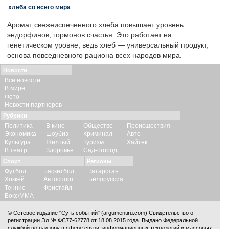
хлеба со всего мира
Аромат свежеиспеченного хлеба повышает уровень
эндорфинов, гормонов счастья. Это работает на
генетическом уровне, ведь хлеб — универсальный продукт,
основа повседневного рациона всех народов мира.
Новости
Все новости
В мире
Фото
Новости партнеров
Рубрики
Политика
В кино
Общество
Происшествия
Экономика
Шоубиз
Криминал
Авто
Культура
Желтый
Туризм
Хайтек
В театр
Здоровье
Сад-огород
Спорт
Регионы
Футбол
Баскетбол
Татарстан
Хоккей
Автоспорт
Белоруссия
Теннис
Фристайл
Бокс/ММА
© Сетевое издание "Суть событий" (argumentiru.com) Свидетельство о
регистрации Эл № ФС77-62778 от 18.08.2015 года. Выдано Федеральной
службой по надзору в сфере связи, информационных технологий и массовых