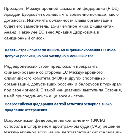
Президент Международной шахматной федерации (FIDE)
Аркадий Дворкович объявил, что временно покидает свою
должность. Исполнять обязанности главы организации
будет его заместитель, 15-й чемпион мира Вишванатан
Ананд. Накануне ЕС внес Аркадия Дворковича в
санкционный список.
Девять стран призвали лишить МОК финансирования ЕС из-за
допуска россиян, но они очевидно в меньшинстве
Ряд европейских стран предложили прекратить
финансирование со стороны ЕС Международного
олимпийского комитета (МОК) и других спортивных
организаций, допустивших россиян и белорусов к турнирам
под своей эгидой. С такой инициативой выступила Эстония,
к ней присоединились еще восемь стран.
Всероссийская федерация легкой атлетики оспорила в CAS
продление отстранения
Всероссийская федерация легкой атлетики (ВФЛА)
оспорила в Спортивном арбитражном суде (CAS) решение
Международной ассоциации легкоатлетических федераций