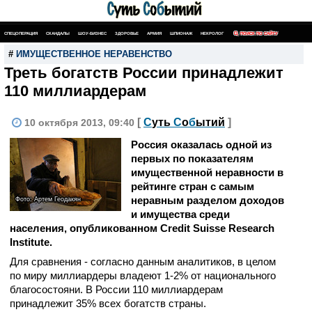
СПЕЦОПЕРАЦИЯ
СКАНДАЛЫ
ШОУ-БИЗНЕС
ЗДОРОВЬЕ
АРМИЯ
ШПИОНАЖ
НЕКРОЛОГ
ПОИСК ПО САЙТУ
#
ИМУЩЕСТВЕННОЕ НЕРАВЕНСТВО
Треть богатств России принадлежит
110 миллиардерам
[
С
уть
С
о
б
ытий
]
10 октября 2013, 09:40
Россия оказалась одной из
первых по показателям
имущественной неравности в
рейтинге стран с самым
неравным разделом доходов
Фото: Артем Геодакян
и имущества среди
населения, опубликованном Credit Suisse Research
Institute.
Для сравнения - согласно данным аналитиков, в целом
по миру миллиардеры владеют 1-2% от национального
благосостояни. В России 110 миллиардерам
принадлежит 35% всех богатств страны.