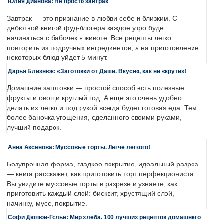
Юлия Дианова: Не просто завтрак
Завтрак — это признание в любви себе и близким. С
дебютной книгой фуд-блогера каждое утро будет
начинаться с бабочек в животе. Все рецепты легко
повторить из подручных ингредиентов, а на приготовление
некоторых блюд уйдет 5 минут.
Дарья Близнюк: «Заготовки от Даши. Вкусно, как ни «крути»!
Домашние заготовки — простой способ есть полезные
фрукты и овощи круглый год. А еще это очень удобно:
делать их легко и под рукой всегда будет готовая еда. Тем
более баночка угощения, сделанного своими руками, —
лучший подарок.
Анна Аксёнова: Муссовые торты. Легче легкого!
Безупречная форма, гладкое покрытие, идеальный разрез
— книга расскажет, как приготовить торт перфекциониста.
Вы увидите муссовые торты в разрезе и узнаете, как
приготовить каждый слой: бисквит, хрустящий слой,
начинку, мусс, покрытие.
Софи Дюпюи-Голье: Мир хлеба. 100 лучших рецептов домашнего