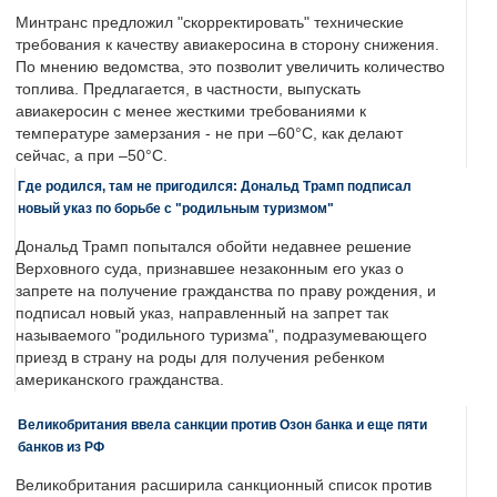
Минтранс предложил "скорректировать" технические
требования к качеству авиакеросина в сторону снижения.
По мнению ведомства, это позволит увеличить количество
топлива. Предлагается, в частности, выпускать
авиакеросин с менее жесткими требованиями к
температуре замерзания - не при –60°C, как делают
сейчас, а при –50°C.
Где родился, там не пригодился: Дональд Трамп подписал
новый указ по борьбе с "родильным туризмом"
Дональд Трамп попытался обойти недавнее решение
Верховного суда, признавшее незаконным его указ о
запрете на получение гражданства по праву рождения, и
подписал новый указ, направленный на запрет так
называемого "родильного туризма", подразумевающего
приезд в страну на роды для получения ребенком
американского гражданства.
Великобритания ввела санкции против Озон банка и еще пяти
банков из РФ
Великобритания расширила санкционный список против