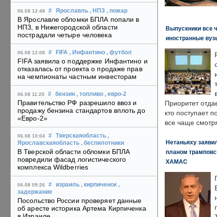
#
Ярославль
, НПЗ
, пожар
06.08 12:48
В Ярославле обломки БПЛА попали в
НПЗ, в Нижегородской области
Выпускники все 
пострадали четыре человека
иностранные вуз
#
FIFA
, Инфантино
, футбол
06.08 12:08
FIFA заявила о поддержке Инфантино и
отказалась от проекта о продаже прав
на чемпионаты частным инвесторам
#
бензин
, топливо
, евро-2
06.08 11:25
Правительство РФ разрешило ввоз и
Приоритет отда
продажу бензина стандартов вплоть до
кто поступает п
«Евро-2»
все чаще смотря
#
Тверскаяобласть
,
06.08 10:04
Нетаньяху заявил
Ярославскаяобласть
, беспилотники
В Тверской области обломки БПЛА
планом трамповс
повредили фасад логистического
ХАМАС
комплекса Wildberries
#
израиль
, кирпиченок
,
06.08 09:26
задержание
Посольство России проверяет данные
об аресте историка Артема Кирпиченка
в Израиле