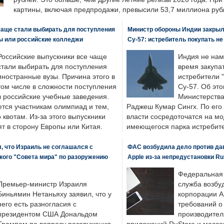
картины, включая предпродажи, превысили 53,7 миллиона руб
чаще стали выбирать для поступления
Министр обороны Индии закрыл
ы или российские колледжи
Су-57: истребитель покупать н
Российские выпускники все чаще
Индия не нам
стали выбирать для поступления
время закупа
иностранные вузы. Причина этого в
истребители "
том числе в сложности поступления
Су-57. Об это
в российские учебные заведения.
Министерства
ется участникам олимпиад и тем,
Раджеш Кумар Сингх. По его
о квотам. Из-за этого выпускники
власти сосредоточатся на м
т в сторону Европы или Китая.
имеющегося парка истребит
, что Израиль не соглашался с
ФАС возбудила дело против да
кого "Совета мира" по разоружению
Apple из-за непредустановки Ru
Федеральная
Премьер-министр Израиля
служба возбу
Биньямин Нетаньяху заявил, что у
корпорации A
него есть разногласия с
требований о
президентом США Дональдом
производител