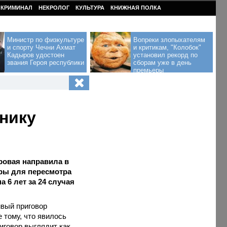
КРИМИНАЛ
НЕКРОЛОГ
КУЛЬТУРА
КНИЖНАЯ ПОЛКА
Министр по физкультуре
Вопреки злопыхателям
и спорту Чечни Ахмат
и критикам, "Колобок"
Кадыров удостоен
установил рекорд по
звания Героя республики
сборам уже в день
премьеры
нику
ровая направила в
ры для пересмотра
 6 лет за 24 случая
ивый приговор
 тому, что явилось
иговор выглядит как