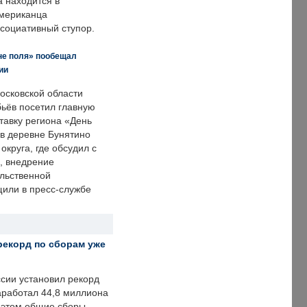
а находится в
американца
ссоциативный ступор.
не поля» пообещал
ии
осковской области
ьёв посетил главную
тавку региона «День
 в деревне Бунятино
округа, где обсудил с
, внедрение
ольственной
щили в пресс-службе
рекорд по сборам уже
ссии установил рекорд
заработал 44,8 миллиона
и этом общие сборы