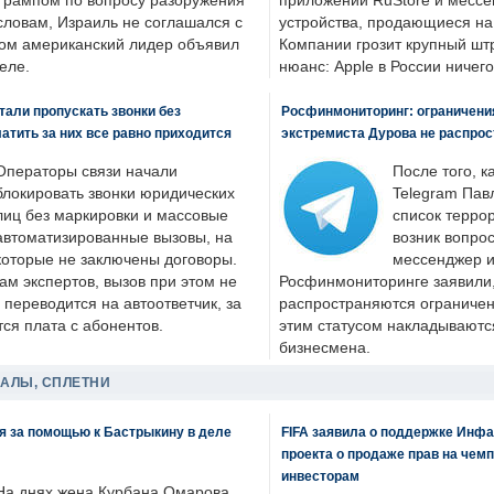
Трампом по вопросу разоружения
приложений RuStore и месс
словам, Израиль не соглашался с
устройства, продающиеся на
ром американский лидер объявил
Компании грозит крупный штр
еле.
нюанс: Apple в России ничего
али пропускать звонки без
Росфинмониторинг: ограничения
латить за них все равно приходится
экстремиста Дурова не распрос
Операторы связи начали
После того, к
блокировать звонки юридических
Telegram Пав
лиц без маркировки и массовые
список террор
автоматизированные вызовы, на
возник вопрос
которые не заключены договоры.
мессенджер и
ам экспертов, вызов при этом не
Росфинмониторинге заявили, 
 переводится на автоответчик, за
распространяются ограничени
ся плата с абонентов.
этим статусом накладываютс
бизнесмена.
ДАЛЫ, СПЛЕТНИ
я за помощью к Бастрыкину в деле
FIFA заявила о поддержке Инфа
проекта о продаже прав на чем
инвесторам
На днях жена Курбана Омарова