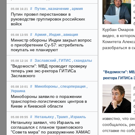
#
Путин
, назначение
, армия
05.08 16:21
Путин провел перестановки в
руководстве группировок российских
войск
Курбан Омаров в
#
Армия
, Индия
, авиация
05.08 13:55
видео, в которо
Министр обороны Индии закрыл вопрос
Комитета Алекс
о приобретении Су-57: истребитель
разобраться в с
покупать не планируют
#
Заславский
, ГИТИС
, скандалы
05.08 12:16
"Ведомости": МВД проводит проверку
теперь уже экс-ректора ГИТИСа
"Ведомости": МВД
Заславского
ректора ГИТИСа 
#
Минобороны
, спецоперация
,
05.08 10:01
Украина
Минобороны заявило о поражении
транспортно-логистических центров в
Киеве и Киевской области
#
Нетаньяху
, Трамп
, Израиль
05.08 09:55
известно, что о
Нетаньяху заявил, что Израиль не
сообщалось, ре
соглашался с планом трамповского
отставке по со
"Совета мира" по разоружению ХАМАС