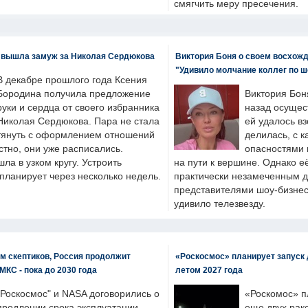
смягчить меру пресечения.
 вышла замуж за Николая Сердюкова
Виктория Боня о своем восхожд
"Удивило молчание коллег по ш
В декабре прошлого года Ксения
Бородина получила предложение
Виктория Бон
руки и сердца от своего избранника
назад осущес
Николая Сердюкова. Пара не стала
ей удалось вз
тянуть с оформлением отношений
делилась, с к
естно, они уже расписались.
опасностями 
а в узком кругу. Устроить
на пути к вершине. Однако е
планирует через несколько недель.
практически незамеченным 
представителями шоу-бизнес
удивило телезвезду.
м скептиков, Россия продолжит
«Роскосмос» планирует запуск 
МКС - пока до 2030 года
летом 2027 года
"Роскосмос" и NASA договорились о
«Роскомос» пл
продлении срока эксплуатации
еще двух рак