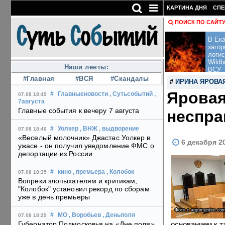
КАРТИНА ДНЯ
СПЕ
ПОИСК ПО САЙТ
В Ека
загор
логис
Wildb
Наши ленты:
ВСУ
#Главная
#ВСЯ
#Скандалы
#
ИРИНА ЯРОВА
Яровая
#
Главныеновости
, Сутьсобытий
,
07.08 18:49
7августа
Главные события к вечеру 7 августа
неспра
#
Уолкер
, ВНЖ
, выдворение
07.08 18:46
«Веселый молочник» Джастас Уолкер в
6 декабря 2
ужасе - он получил уведомление ФМС о
депортации из России
#
кино
, премьера
, Колобок
07.08 18:35
Вопреки злопыхателям и критикам,
"Колобок" установил рекорд по сборам
уже в день премьеры
Фото с argumentiru.co
#
МО
, Воробьев
, Деньполя
07.08 18:29
основанием к т
Губернатор Подмосковья на «Дне поля»