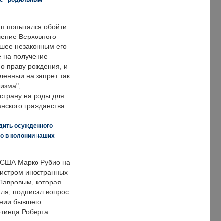
п попытался обойти
ение Верховного
вшее незаконным его
е на получение
по праву рождения, и
ленный на запрет так
изма",
страну на роды для
нского гражданства.
дить осужденного
о в колонии наших
 США Марко Рубио на
нистром иностранных
Лавровым, которая
ля, подписал вопрос
нии бывшего
отинца Роберта