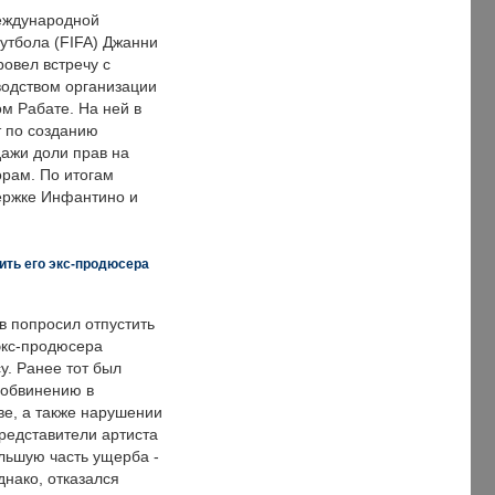
еждународной
тбола (FIFA) Джанни
овел встречу с
одством организации
м Рабате. На ней в
т по созданию
дажи доли прав на
рам. По итогам
держке Инфантино и
ить его экс-продюсера
в попросил отпустить
экс-продюсера
у. Ранее тот был
 обвинению в
е, а также нарушении
редставители артиста
льшую часть ущерба -
днако, отказался