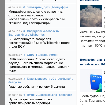
#
сим-карты
, дети
, Минцифры
07.08 11:49
Минцифры предложило запретить
отправлять на номера
несовершеннолетних смс-рассылки,
включая коды авторизации
увеличить колич
#
Свердловскаяобласть
,
07.08 10:39
Екатеринбург
, Wildberries
частности, выпу
В Екатеринбурге загорелся
жесткими требо
логистический объект Wildberries после
- не при –60°C,
атаки ВСУ
#
США
, Гилман
, обмен
07.08 09:27
США попросили Россию освободить
Великобритания в
осужденного бывшего морпеха, не
пяти банков из Р
принявшего в колонии наших правил и
норм
#
Главныеновости
, Сутьсобытий
,
06.08 18:33
6августа
Главные события к вечеру 6 августа
#
Путин
, Шереметьево
, аэропорт
06.08 18:25
шесть судов. По
Путин разрешил полностью
банк. Там заяви
приватизировать аэропорт