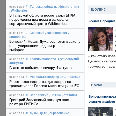
#
Тульскаяобласть
, беспилотник
05.08 09:38
ШОУБИЗ
, Wildberries
В Тульской области после атаки БПЛА
повреждены два дома и загорелся
Ксения Бородина
сортировочный центр Wildberries
#
Боярский
, законопроект
,
05.08 09:11
видеоигры
Боярский: Новая Дума вернется к закону
о регулировании видеоигр после
выборов
– как стало изв
#
Главныеновости
, Сутьсобытий
,
04.08 19:02
Церемония прошл
4августа
торжество пара 
Главные события к вечеру 4 августа
#
Россельхознадзор
, ЕС
, транзит
04.08 18:54
Россельхознадзор вводит запрет на
НАУКА
транзит через Россию мяса птицы из ЕС
#
Заславский
, ГИТИС
, отставка
04.08 18:28
Вопреки прогноза
Григорий Заславский покинул пост
участие в работе 
ректора ГИТИСа
#
вузы
, дети
, образование
04.08 18:13