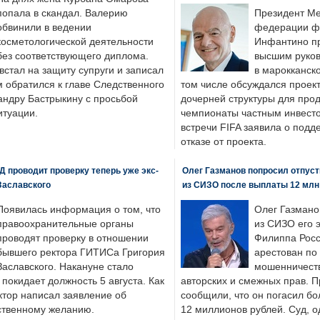
попала в скандал. Валерию
Президент М
обвинили в ведении
федерации фу
косметологической деятельности
Инфантино пр
без соответствующего диплома.
высшим руков
стал на защиту супруги и записал
в марокканско
м обратился к главе Следственного
том числе обсуждался проек
андру Бастрыкину с просьбой
дочерней структуры для про
итуации.
чемпионаты частным инвесто
встречи FIFA заявила о под
отказе от проекта.
 проводит проверку теперь уже экс-
Олег Газманов попросил отпуст
Заславского
из СИЗО после выплаты 12 млн
Появилась информация о том, что
Олег Газмано
правоохранительные органы
из СИЗО его 
проводят проверку в отношении
Филиппа Росс
бывшего ректора ГИТИСа Григория
арестован по
Заславского. Накануне стало
мошенничеств
н покидает должность 5 августа. Как
авторских и смежных прав. П
ктор написал заявление об
сообщили, что он погасил бо
бственному желанию.
12 миллионов рублей. Суд, о