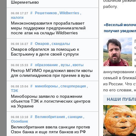
обычном режиме
Шереметьево
работу.
#
Решетников
, Wildberries
,
06.08 17:27
налоги
Минэкономразвития прорабатывает
«Веселый молочни
меры поддержки предпринимателей
получил уведомл
после атак на склады Wildberries
#
Омаров
, скандалы
06.08 16:27
Омаров обратился за помощью к
Бастрыкину в деле своей супруги
#
образование
, вузы
, квоты
06.08 15:33
Ректор МГИМО предложил ввести квоты
аннулировании в
для олимпиадников при приеме в вузы
семьей в ближа
из России. Что 
#
минобороны
, спецоперация
,
06.08 15:04
по его словам, н
ТЭК
Минобороны заявило о поражении
НАШИ ПУБЛ
объектов ТЭК и логистических центров
на Украине
#
Великобритания
, санкции
,
06.08 13:18
Озонбанк
Великобритания ввела санкции против
Озон банка и еще пяти банков из РФ