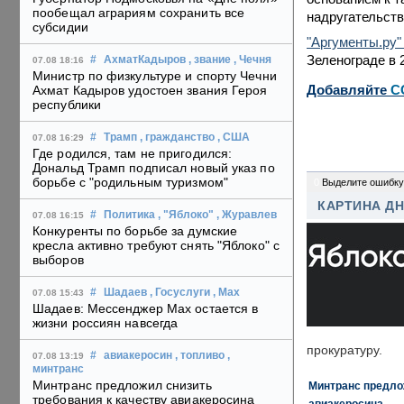
пообещал аграриям сохранить все
надругательст
субсидии
"Аргументы.ру"
Зеленограде в 
#
АхматКадыров
, звание
, Чечня
07.08 18:16
Министр по физкультуре и спорту Чечни
Добавляйте
C
Ахмат Кадыров удостоен звания Героя
республики
#
Трамп
, гражданство
, США
07.08 16:29
Где родился, там не пригодился:
Дональд Трамп подписал новый указ по
борьбе с "родильным туризмом"
0
Выделите ошибку
КАРТИНА Д
#
Политика
, "Яблоко"
, Журавлев
07.08 16:15
Конкуренты по борьбе за думские
кресла активно требуют снять "Яблоко" с
выборов
#
Шадаев
, Госуслуги
, Max
07.08 15:43
Шадаев: Мессенджер Max остается в
жизни россиян навсегда
прокуратуру.
#
авиакеросин
, топливо
,
07.08 13:19
минтранс
Минтранс предложил снизить
Минтранс предлож
требования к качеству авиакеросина
авиакеросина