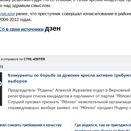
во над здравым смыслом.
 писали
ранее, что преступник совершал изнасилования в район
2004-2012 годах.
дзен
Сб
в свои источники
 и отправьте по
CTRL+ENTER
НЯ
Конкуренты по борьбе за думские кресла активно требуют
выборов
Председатель "Родины" Алексей Журавлев подал в Верховный 
регистрации списка кандидатов в парламент от партии "Яблок
Слуцкий призвал признать "Яблоко" нежелательной организаци
справедливорос вообще заявил, что "Яблоко" продает Родину 
ил снизить требования к качеству
Где родился, там не пригодилс
подписал новый указ по борьбе