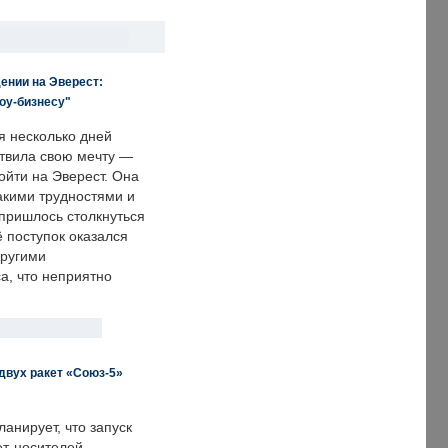
ении на Эверест:
оу-бизнесу"
я несколько дней
твила свою мечту —
ойти на Эверест. Она
акими трудностями и
пришлось столкнуться
ё поступок оказался
другими
а, что неприятно
двух ракет «Союз-5»
анирует, что запуск
ет-носителей