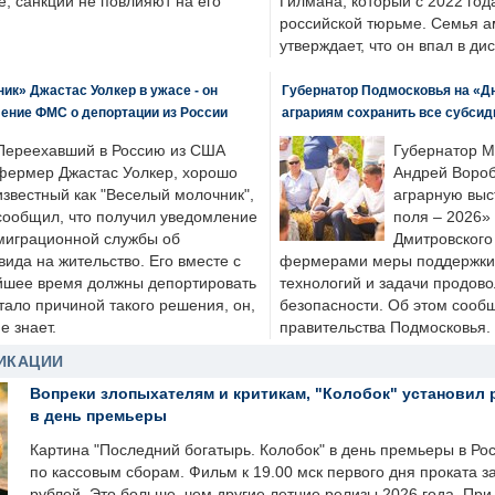
, санкции не повлияют на его
Гилмана, который с 2022 год
российской тюрьме. Семья 
утверждает, что он впал в ди
к» Джастас Уолкер в ужасе - он
Губернатор Подмосковья на «Д
ение ФМС о депортации из России
аграриям сохранить все субсид
Переехавший в Россию из США
Губернатор М
фермер Джастас Уолкер, хорошо
Андрей Вороб
известный как "Веселый молочник",
аграрную выс
сообщил, что получил уведомление
поля – 2026»
миграционной службы об
Дмитровского 
ида на жительство. Его вместе с
фермерами меры поддержки
йшее время должны депортировать
технологий и задачи продов
стало причиной такого решения, он,
безопасности. Об этом сооб
е знает.
правительства Подмосковья.
ИКАЦИИ
Вопреки злопыхателям и критикам, "Колобок" установил 
в день премьеры
Картина "Последний богатырь. Колобок" в день премьеры в Ро
по кассовым сборам. Фильм к 19.00 мск первого дня проката 
рублей. Это больше, чем другие летние релизы 2026 года. Пр