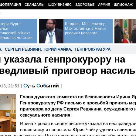
ЦОПЕРАЦИЯ
СКАНДАЛЫ
ШОУ-БИЗНЕС
ЗДОРОВЬЕ
АРМИЯ
ШПИОНАЖ
У
теринбурге
Шадаев: Мессенджер
елся
Max остается в жизни
тический объект
россиян навсегда
erries после атаки
Я
,
СЕРГЕЙ РЕВЯКИН
,
ЮРИЙ ЧАЙКА
,
ГЕНПРОКУРАТУРА
 указала генпрокурору на
ведливый приговор насиль
[
С
уть
С
о
б
ытий
]
013, 21:51
Глава думского комитета по безопасности Ирина Я
Генпрокуратуру РФ письмо с просьбой принять ме
приговора по делу Сергея Ревякина, осужденного на
сексуального насилия.
Ирина Яровая в своем письме указала на несправедл
m
насильнику и попросила Юрия Чайку уделить внимание
акому решению суда. По ее словам, с точки зрения общества, пр