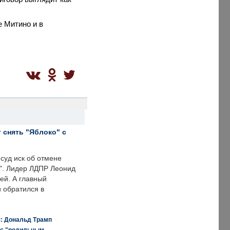
е Митино и в
 снять "Яблоко" с
суд иск об отмене
о". Лидер ЛДПР Леонид
ей. А главный
и обратился в
я: Дональд Трамп
 с "родильным