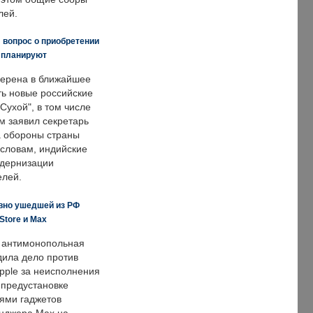
лей.
 вопрос о приобретении
е планируют
ерена в ближайшее
ть новые российские
Сухой", в том числе
м заявил секретарь
 обороны страны
 словам, индийские
одернизации
елей.
вно ушедшей из РФ
Store и Max
 антимонопольная
дила дело против
pple за неисполнения
 предустановке
ями гаджетов