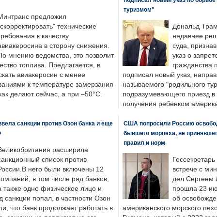
туризмом"
Минтранс предложил
"скорректировать" технические
Дональд Трам
требования к качеству
недавнее реш
авиакеросина в сторону снижения.
суда, призна
По мнению ведомства, это позволит
указ о запрет
ество топлива. Предлагается, в
гражданства 
скать авиакеросин с менее
подписал новый указ, направ
ваниями к температуре замерзания
называемого "родильного тур
 как делают сейчас, а при –50°C.
подразумевающего приезд в 
получения ребенком америка
вела санкции против Озон банка и еще
США попросили Россию освобо
Ф
бывшего морпеха, не принявшег
правил и норм
Великобритания расширила
санкционный список против
Госсекретарь
России.В него были включены 12
встрече с ми
компаний, в том числе ряд банков,
дел Сергеем 
а также одно физическое лицо и
прошла 23 ию
д санкции попал, в частности Озон
об освобожде
ли, что банк продолжает работать в
американского морского пех