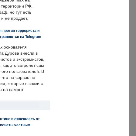
енджера Max на
 территории РФ.
аф, но тут есть
 и не продает.
 против террориста и
траняются на Telegram
ак основателя
ла Дурова внесли в
истов и экстремистов,
, как это затронет сам
 его пользователей. В
что на сервис не
я, которые в связи с
я на самого
нтино и отказалась от
пионаты частным