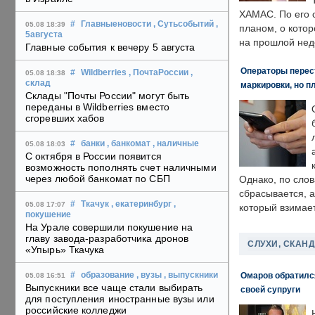
ХАМАС. По его 
#
Главныеновости
, Сутьсобытий
,
05.08 18:39
планом, о кото
5августа
на прошлой нед
Главные события к вечеру 5 августа
Операторы перест
#
Wildberries
, ПочтаРоссии
,
05.08 18:38
склад
маркировки, но п
Склады "Почты России" могут быть
переданы в Wildberries вместо
сгоревших хабов
#
банки
, банкомат
, наличные
05.08 18:03
С октября в России появится
возможность пополнять счет наличными
через любой банкомат по СБП
Однако, по слов
сбрасывается, а
#
Ткачук
, екатеринбург
,
05.08 17:07
который взимает
покушение
На Урале совершили покушение на
главу завода-разработчика дронов
СЛУХИ, СКАН
«Упырь» Ткачука
Омаров обратилс
#
образование
, вузы
, выпускники
05.08 16:51
Выпускники все чаще стали выбирать
своей супруги
для поступления иностранные вузы или
российские колледжи