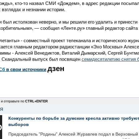
ждь», кто-то назвал СМИ «Дождем», в адрес редакции посыпал
взглядах и незнании истории.
 был истолкован неверно, и мы решили его удалить и принести 
скорбительным», — сообщил «Ленте.ру» главный редактор сайта t
етанты» - совместный проект телеканала и исторического жур
кается главным редактором радиостанции «Эхо Москвы» Алекс
ммы - Алексей Венедиктов, Виталий Дымарский, Сергей Бунтма
. Скандальный выпуск был посвящен
семидесятилетию снятия 
дзен
Сб
в свои источники
 и отправьте по
CTRL+ENTER
НЯ
Конкуренты по борьбе за думские кресла активно требуют
выборов
Председатель "Родины" Алексей Журавлев подал в Верховный 