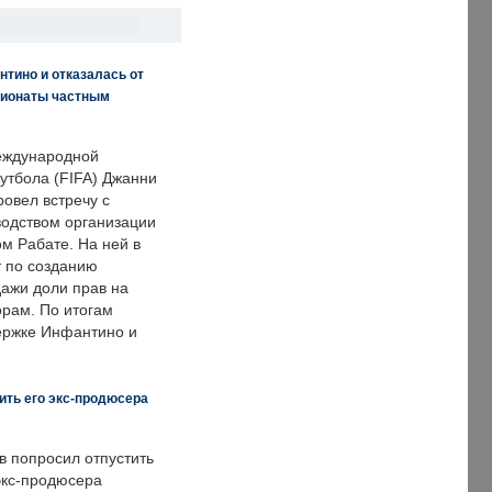
нтино и отказалась от
пионаты частным
еждународной
тбола (FIFA) Джанни
овел встречу с
одством организации
м Рабате. На ней в
т по созданию
дажи доли прав на
рам. По итогам
держке Инфантино и
ить его экс-продюсера
в попросил отпустить
экс-продюсера