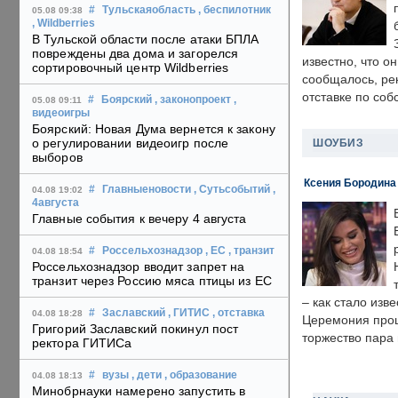
#
Тульскаяобласть
, беспилотник
05.08 09:38
, Wildberries
В Тульской области после атаки БПЛА
повреждены два дома и загорелся
известно, что о
сортировочный центр Wildberries
сообщалось, ре
отставке по со
#
Боярский
, законопроект
,
05.08 09:11
видеоигры
Боярский: Новая Дума вернется к закону
о регулировании видеоигр после
ШОУБИЗ
выборов
Ксения Бородина
#
Главныеновости
, Сутьсобытий
,
04.08 19:02
4августа
Главные события к вечеру 4 августа
#
Россельхознадзор
, ЕС
, транзит
04.08 18:54
Россельхознадзор вводит запрет на
транзит через Россию мяса птицы из ЕС
– как стало изв
#
Заславский
, ГИТИС
, отставка
04.08 18:28
Церемония прошл
Григорий Заславский покинул пост
торжество пара 
ректора ГИТИСа
#
вузы
, дети
, образование
04.08 18:13
Минобрнауки намерено запустить в