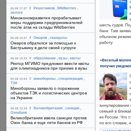
#
Решетников
, Wildberries
,
06.08 17:27
налоги
Минэкономразвития прорабатывает
меры поддержки предпринимателей
шесть судов. По
после атак на склады Wildberries
банк. Там заяви
обычном режиме
#
Омаров
, скандалы
06.08 16:27
работу.
Омаров обратился за помощью к
Бастрыкину в деле своей супруги
#
образование
, вузы
, квоты
06.08 15:33
«Веселый молочни
Ректор МГИМО предложил ввести квоты
получил уведомл
для олимпиадников при приеме в вузы
#
минобороны
, спецоперация
,
06.08 15:04
ТЭК
Минобороны заявило о поражении
объектов ТЭК и логистических центров
на Украине
аннулировании в
#
Великобритания
, санкции
,
06.08 13:18
семьей в ближа
Озонбанк
из России. Что 
Великобритания ввела санкции против
Озон банка и еще пяти банков из РФ
по его словам, н