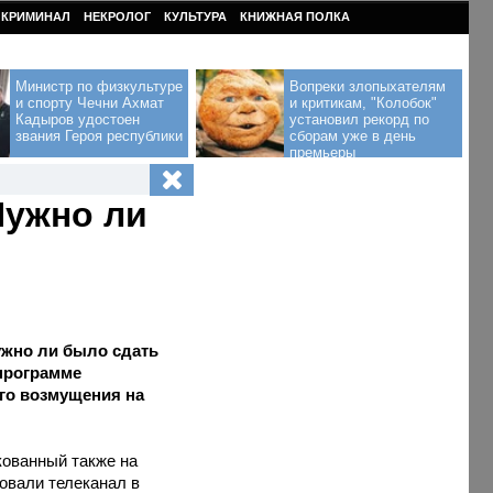
КРИМИНАЛ
НЕКРОЛОГ
КУЛЬТУРА
КНИЖНАЯ ПОЛКА
Министр по физкультуре
Вопреки злопыхателям
и спорту Чечни Ахмат
и критикам, "Колобок"
Кадыров удостоен
установил рекорд по
звания Героя республики
сборам уже в день
премьеры
Нужно ли
ужно ли было сдать
 программе
го возмущения на
кованный также на
овали телеканал в