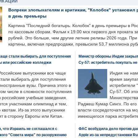
ИКАЦИИ
Вопреки злопыхателям и критикам, "Колобок" установил 
в день премьеры
Картина "Последний богатырь. Колобок" в день премьеры в Ро
по кассовым сборам. Фильм к 19.00 мск первого дня проката 
рублей. Это больше, чем другие летние релизы 2026 года. Пр
картины, включая предпродажи, превысили 53,7 миллиона руб
чаще стали выбирать для поступления
Министр обороны Индии закрыл
ы или российские колледжи
Су-57: истребитель покупать н
Российские выпускники все чаще
Индия не нам
стали выбирать для поступления
время закупа
иностранные вузы. Причина этого в
истребители "
том числе в сложности поступления
Су-57. Об это
в российские учебные заведения.
Министерства
ется участникам олимпиад и тем,
Раджеш Кумар Сингх. По его
о квотам. Из-за этого выпускники
власти сосредоточатся на м
т в сторону Европы или Китая.
имеющегося парка истребит
, что Израиль не соглашался с
ФАС возбудила дело против да
кого "Совета мира" по разоружению
Apple из-за непредустановки Ru