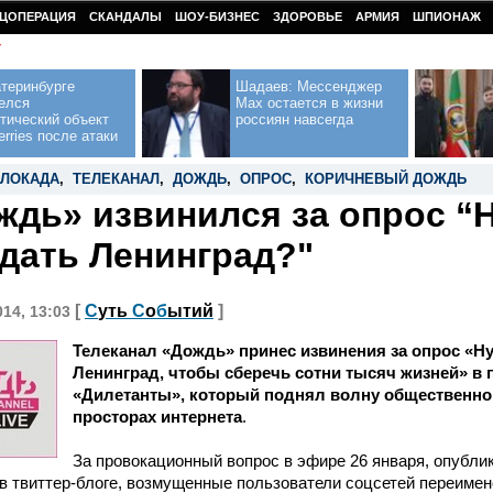
ЦОПЕРАЦИЯ
СКАНДАЛЫ
ШОУ-БИЗНЕС
ЗДОРОВЬЕ
АРМИЯ
ШПИОНАЖ
У
теринбурге
Шадаев: Мессенджер
елся
Max остается в жизни
тический объект
россиян навсегда
erries после атаки
ЛОКАДА
,
ТЕЛЕКАНАЛ
,
ДОЖДЬ
,
ОПРОС
,
КОРИЧНЕВЫЙ ДОЖДЬ
ждь» извинился за опрос “
дать Ленинград?"
[
С
уть
С
о
б
ытий
]
014, 13:03
Телеканал «Дождь» принес извинения за опрос «Н
Ленинград, чтобы сберечь сотни тысяч жизней» в
«Дилетанты», который поднял волну общественно
просторах интернета
.
За провокационный вопрос в эфире 26 января, опубли
 в твиттер-блоге, возмущенные пользователи соцсетей переимен