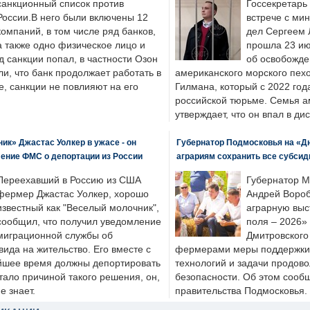
санкционный список против
Госсекретарь
России.В него были включены 12
встрече с ми
компаний, в том числе ряд банков,
дел Сергеем 
а также одно физическое лицо и
прошла 23 ию
д санкции попал, в частности Озон
об освобожде
ли, что банк продолжает работать в
американского морского пех
, санкции не повлияют на его
Гилмана, который с 2022 год
российской тюрьме. Семья 
утверждает, что он впал в ди
к» Джастас Уолкер в ужасе - он
Губернатор Подмосковья на «Д
ение ФМС о депортации из России
аграриям сохранить все субсид
Переехавший в Россию из США
Губернатор М
фермер Джастас Уолкер, хорошо
Андрей Вороб
известный как "Веселый молочник",
аграрную выс
сообщил, что получил уведомление
поля – 2026»
миграционной службы об
Дмитровского 
ида на жительство. Его вместе с
фермерами меры поддержки
йшее время должны депортировать
технологий и задачи продов
стало причиной такого решения, он,
безопасности. Об этом сооб
е знает.
правительства Подмосковья.