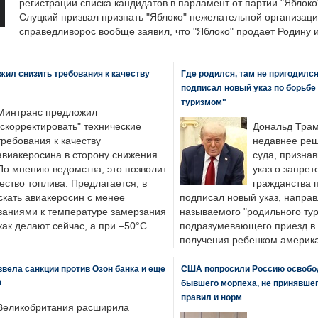
регистрации списка кандидатов в парламент от партии "Яблок
Слуцкий призвал признать "Яблоко" нежелательной организаци
справедливорос вообще заявил, что "Яблоко" продает Родину 
ил снизить требования к качеству
Где родился, там не пригодилс
подписал новый указ по борьбе
туризмом"
Минтранс предложил
"скорректировать" технические
Дональд Трам
требования к качеству
недавнее реш
авиакеросина в сторону снижения.
суда, призна
По мнению ведомства, это позволит
указ о запрет
ество топлива. Предлагается, в
гражданства 
скать авиакеросин с менее
подписал новый указ, направ
ваниями к температуре замерзания
называемого "родильного тур
 как делают сейчас, а при –50°C.
подразумевающего приезд в 
получения ребенком америка
вела санкции против Озон банка и еще
США попросили Россию освобо
Ф
бывшего морпеха, не принявшег
правил и норм
Великобритания расширила