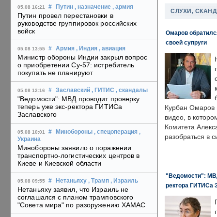
#
Путин
, назначение
, армия
05.08 16:21
СЛУХИ, СКАН
Путин провел перестановки в
руководстве группировок российских
войск
Омаров обратилс
своей супруги
#
Армия
, Индия
, авиация
05.08 13:55
Министр обороны Индии закрыл вопрос
о приобретении Су-57: истребитель
покупать не планируют
#
Заславский
, ГИТИС
, скандалы
05.08 12:16
"Ведомости": МВД проводит проверку
теперь уже экс-ректора ГИТИСа
Курбан Омаров в
Заславского
видео, в которо
Комитета Алекс
#
Минобороны
, спецоперация
,
05.08 10:01
разобраться в с
Украина
Минобороны заявило о поражении
транспортно-логистических центров в
Киеве и Киевской области
"Ведомости": МВД
#
Нетаньяху
, Трамп
, Израиль
05.08 09:55
ректора ГИТИСа 
Нетаньяху заявил, что Израиль не
соглашался с планом трамповского
"Совета мира" по разоружению ХАМАС