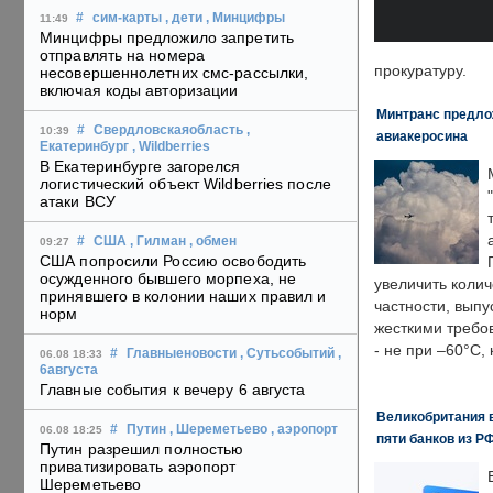
#
сим-карты
, дети
, Минцифры
11:49
Минцифры предложило запретить
отправлять на номера
прокуратуру.
несовершеннолетних смс-рассылки,
включая коды авторизации
Минтранс предлож
#
Свердловскаяобласть
,
10:39
авиакеросина
Екатеринбург
, Wildberries
В Екатеринбурге загорелся
логистический объект Wildberries после
атаки ВСУ
#
США
, Гилман
, обмен
09:27
США попросили Россию освободить
осужденного бывшего морпеха, не
увеличить колич
принявшего в колонии наших правил и
частности, выпу
норм
жесткими требо
- не при –60°C,
#
Главныеновости
, Сутьсобытий
,
06.08 18:33
6августа
Главные события к вечеру 6 августа
Великобритания в
#
Путин
, Шереметьево
, аэропорт
06.08 18:25
пяти банков из Р
Путин разрешил полностью
приватизировать аэропорт
Шереметьево