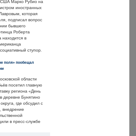
 США Марко Рубио на
нистром иностранных
Лавровым, которая
ля, подписал вопрос
нии бывшего
отинца Роберта
а находится в
американца
ссоциативный ступор.
не поля» пообещал
ии
осковской области
ьёв посетил главную
тавку региона «День
 в деревне Бунятино
округа, где обсудил с
, внедрение
ольственной
щили в пресс-службе