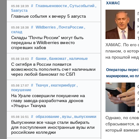
ХАМАС
#
Главныеновости
, Сутьсобытий
,
05.08 18:39
5августа
Главные события к вечеру 5 августа
#
Wildberries
, ПочтаРоссии
,
05.08 18:38
склад
Склады "Почты России" могут быть
переданы в Wildberries вместо
ХАМАС. По его 
сгоревших хабов
планом, о кото
на прошлой нед
#
банки
, банкомат
, наличные
05.08 18:03
С октября в России появится
возможность пополнять счет наличными
Операторы перест
через любой банкомат по СБП
маркировки, но п
#
Ткачук
, екатеринбург
,
05.08 17:07
покушение
На Урале совершили покушение на
главу завода-разработчика дронов
«Упырь» Ткачука
#
образование
, вузы
, выпускники
05.08 16:51
Однако, по слов
Выпускники все чаще стали выбирать
сбрасывается, а
для поступления иностранные вузы или
который взимает
российские колледжи