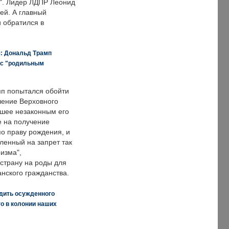
о". Лидер ЛДПР Леонид
ей. А главный
и обратился в
я: Дональд Трамп
 с "родильным
п попытался обойти
ение Верховного
вшее незаконным его
е на получение
по праву рождения, и
ленный на запрет так
изма",
страну на роды для
нского гражданства.
дить осужденного
о в колонии наших