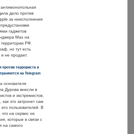
 антимонопольная
дила дело против
pple за неисполнения
 предустановке
ями гаджетов
енджера Max на
 территории РФ.
аф, но тут есть
 и не продает.
 против террориста и
траняются на Telegram
ак основателя
ла Дурова внесли в
истов и экстремистов,
, как это затронет сам
 его пользователей. В
что на сервис не
я, которые в связи с
я на самого