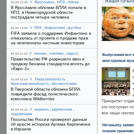
НАШИ ПУБЛ
#
Ярославль
, НПЗ
, пожар
06.08 12:48
В Ярославле обломки БПЛА попали в
НПЗ, в Нижегородской области
пострадали четыре человека
#
FIFA
, Инфантино
, футбол
06.08 12:08
FIFA заявила о поддержке Инфантино и
отказалась от проекта о продаже прав
на чемпионаты частным инвесторам
#
бензин
, топливо
, евро-2
06.08 11:25
Выпускники все 
Правительство РФ разрешило ввоз и
иностранные вуз
продажу бензина стандартов вплоть до
«Евро-2»
#
Тверскаяобласть
,
06.08 10:04
Ярославскаяобласть
, беспилотники
В Тверской области обломки БПЛА
повредили фасад логистического
комплекса Wildberries
Приоритет отда
кто поступает п
#
израиль
, кирпиченок
,
06.08 09:26
все чаще смотря
задержание
Посольство России проверяет данные
об аресте историка Артема Кирпиченка
Нетаньяху заявил
в Израиле
планом трамповс