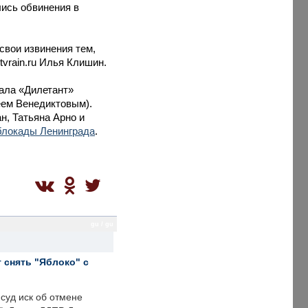
ись обвинения в
свои извинения тем,
vrain.ru Илья Клишин.
нала «Дилетант»
еем Венедиктовым).
н, Татьяна Арно и
блокады Ленинграда
.
gu / gu
 снять "Яблоко" с
суд иск об отмене