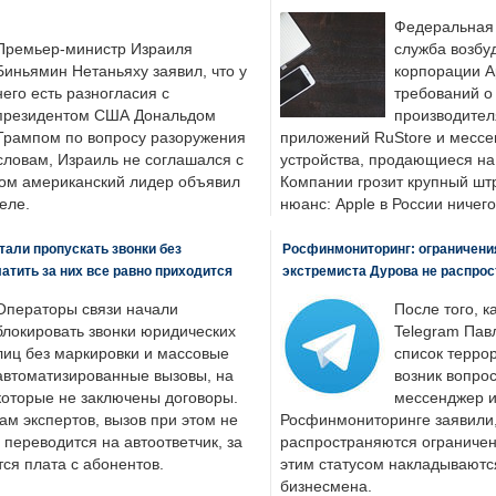
Федеральная
Премьер-министр Израиля
служба возбу
Биньямин Нетаньяху заявил, что у
корпорации A
него есть разногласия с
требований о
президентом США Дональдом
производител
Трампом по вопросу разоружения
приложений RuStore и месс
словам, Израиль не соглашался с
устройства, продающиеся на
ром американский лидер объявил
Компании грозит крупный штр
еле.
нюанс: Apple в России ничего
али пропускать звонки без
Росфинмониторинг: ограничения
латить за них все равно приходится
экстремиста Дурова не распрос
Операторы связи начали
После того, к
блокировать звонки юридических
Telegram Пав
лиц без маркировки и массовые
список террор
автоматизированные вызовы, на
возник вопрос
которые не заключены договоры.
мессенджер и
ам экспертов, вызов при этом не
Росфинмониторинге заявили, 
 переводится на автоответчик, за
распространяются ограничени
ся плата с абонентов.
этим статусом накладываютс
бизнесмена.