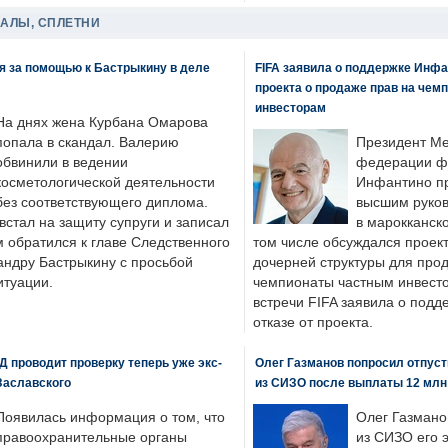
ДАЛЫ, СПЛЕТНИ
я за помощью к Бастрыкину в деле
FIFA заявила о поддержке Инфа
проекта о продаже прав на чем
инвесторам
На днях жена Курбана Омарова
попала в скандал. Валерию
Президент М
обвинили в ведении
федерации фу
косметологической деятельности
Инфантино пр
без соответствующего диплома.
высшим руков
стал на защиту супруги и записал
в марокканско
м обратился к главе Следственного
том числе обсуждался проек
андру Бастрыкину с просьбой
дочерней структуры для про
итуации.
чемпионаты частным инвесто
встречи FIFA заявила о под
отказе от проекта.
 проводит проверку теперь уже экс-
Олег Газманов попросил отпуст
Заславского
из СИЗО после выплаты 12 млн
Появилась информация о том, что
Олег Газмано
правоохранительные органы
из СИЗО его 