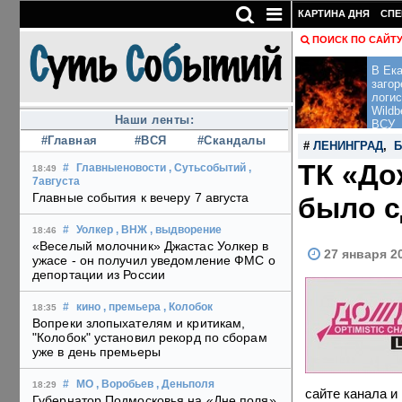
КАРТИНА ДНЯ
СПЕ
ПОИСК ПО САЙТ
В Ека
загор
логис
Wildb
Наши ленты:
ВСУ
#Главная
#ВСЯ
#Скандалы
#
ЛЕНИНГРАД
,
Б
ТК «До
#
Главныеновости
, Сутьсобытий
,
18:49
7августа
Главные события к вечеру 7 августа
было с
#
Уолкер
, ВНЖ
, выдворение
18:46
«Веселый молочник» Джастас Уолкер в
27 января 2
ужасе - он получил уведомление ФМС о
депортации из России
#
кино
, премьера
, Колобок
18:35
Вопреки злопыхателям и критикам,
"Колобок" установил рекорд по сборам
уже в день премьеры
#
МО
, Воробьев
, Деньполя
18:29
сайте канала и
Губернатор Подмосковья на «Дне поля»