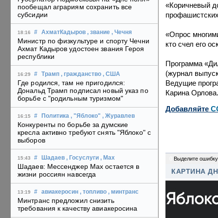
«Коричневый до
пообещал аграриям сохранить все
профашистских 
субсидии
#
АхматКадыров
, звание
, Чечня
18:16
«Опрос многими
Министр по физкультуре и спорту Чечни
кто счел его о
Ахмат Кадыров удостоен звания Героя
республики
Программа «Дил
(журнал выпус
#
Трамп
, гражданство
, США
16:29
Ведущие програ
Где родился, там не пригодился:
Дональд Трамп подписал новый указ по
Карина Орлова
борьбе с "родильным туризмом"
Добавляйте
C
#
Политика
, "Яблоко"
, Журавлев
16:15
Конкуренты по борьбе за думские
кресла активно требуют снять "Яблоко" с
выборов
#
Шадаев
, Госуслуги
, Max
15:43
0
Выделите ошибку
Шадаев: Мессенджер Max остается в
КАРТИНА Д
жизни россиян навсегда
#
авиакеросин
, топливо
, минтранс
13:19
Минтранс предложил снизить
требования к качеству авиакеросина