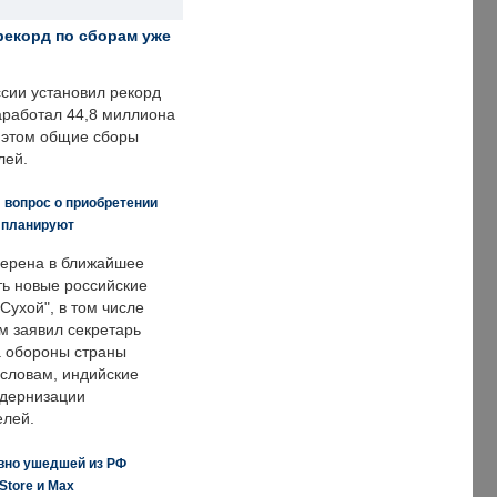
рекорд по сборам уже
ссии установил рекорд
заработал 44,8 миллиона
и этом общие сборы
лей.
 вопрос о приобретении
е планируют
ерена в ближайшее
ть новые российские
Сухой", в том числе
м заявил секретарь
 обороны страны
 словам, индийские
одернизации
елей.
вно ушедшей из РФ
Store и Max