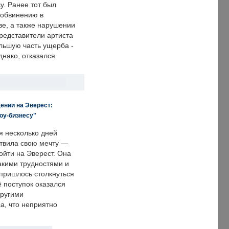
у. Ранее тот был
 обвинению в
е, а также нарушении
редставители артиста
льшую часть ущерба -
днако, отказался
ении на Эверест:
оу-бизнесу"
я несколько дней
твила свою мечту —
ойти на Эверест. Она
акими трудностями и
пришлось столкнуться
ё поступок оказался
другими
а, что неприятно