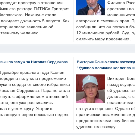
проводят проверку в отношении
Филиппа Росс
бывшего ректора ГИТИСа Григория
арестован по
Заславского. Накануне стало
мошенничеств
н покидает должность 5 августа. Как
авторских и смежных прав. П
ктор написал заявление об
сообщили, что он погасил бо
бственному желанию.
12 миллионов рублей. Суд, о
смягчить меру пресечения.
 вышла замуж за Николая Сердюкова
Виктория Боня о своем восхожд
"Удивило молчание коллег по ш
В декабре прошлого года Ксения
Бородина получила предложение
Виктория Бон
руки и сердца от своего избранника
назад осущес
Николая Сердюкова. Пара не стала
ей удалось вз
тянуть с оформлением отношений
делилась, с к
естно, они уже расписались.
опасностями 
а в узком кругу. Устроить
на пути к вершине. Однако е
планирует через несколько недель.
практически незамеченным 
представителями шоу-бизнес
удивило телезвезду.