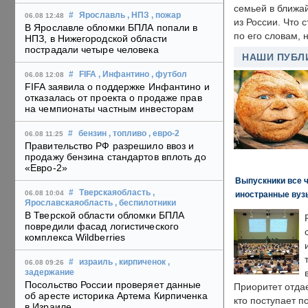
семьей в ближа
#
Ярославль
, НПЗ
, пожар
06.08 12:48
из России. Что 
В Ярославле обломки БПЛА попали в
по его словам, н
НПЗ, в Нижегородской области
пострадали четыре человека
НАШИ ПУБЛ
#
FIFA
, Инфантино
, футбол
06.08 12:08
FIFA заявила о поддержке Инфантино и
отказалась от проекта о продаже прав
на чемпионаты частным инвесторам
#
бензин
, топливо
, евро-2
06.08 11:25
Правительство РФ разрешило ввоз и
продажу бензина стандартов вплоть до
«Евро-2»
Выпускники все 
#
Тверскаяобласть
,
06.08 10:04
иностранные вуз
Ярославскаяобласть
, беспилотники
В Тверской области обломки БПЛА
повредили фасад логистического
комплекса Wildberries
#
израиль
, кирпиченок
,
06.08 09:26
задержание
Посольство России проверяет данные
Приоритет отда
об аресте историка Артема Кирпиченка
кто поступает п
в Израиле