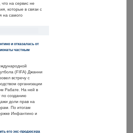
что на сервис не
я, которые в связи с
я на самого
нтино и отказалась от
пионаты частным
еждународной
тбола (FIFA) Джанни
овел встречу с
одством организации
м Рабате. На ней в
т по созданию
дажи доли прав на
рам. По итогам
держке Инфантино и
ить его экс-продюсера