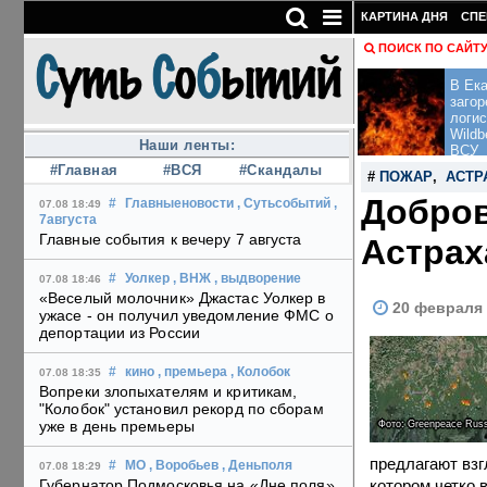
КАРТИНА ДНЯ
СПЕ
ПОИСК ПО САЙТ
В Ека
загор
логис
Wildb
Наши ленты:
ВСУ
#Главная
#ВСЯ
#Скандалы
#
ПОЖАР
,
АСТР
Добров
#
Главныеновости
, Сутьсобытий
,
07.08 18:49
7августа
Главные события к вечеру 7 августа
Астрах
#
Уолкер
, ВНЖ
, выдворение
07.08 18:46
«Веселый молочник» Джастас Уолкер в
20 февраля 
ужасе - он получил уведомление ФМС о
депортации из России
#
кино
, премьера
, Колобок
07.08 18:35
Вопреки злопыхателям и критикам,
"Колобок" установил рекорд по сборам
уже в день премьеры
Фото: Greenpeace Russ
предлагают взг
#
МО
, Воробьев
, Деньполя
07.08 18:29
котором четко в
Губернатор Подмосковья на «Дне поля»