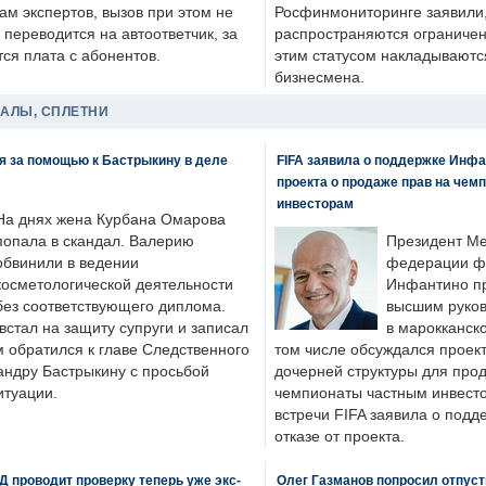
ам экспертов, вызов при этом не
Росфинмониторинге заявили, 
 переводится на автоответчик, за
распространяются ограничени
ся плата с абонентов.
этим статусом накладываютс
бизнесмена.
ДАЛЫ, СПЛЕТНИ
я за помощью к Бастрыкину в деле
FIFA заявила о поддержке Инфа
проекта о продаже прав на чем
инвесторам
На днях жена Курбана Омарова
попала в скандал. Валерию
Президент М
обвинили в ведении
федерации фу
косметологической деятельности
Инфантино пр
без соответствующего диплома.
высшим руков
стал на защиту супруги и записал
в марокканско
м обратился к главе Следственного
том числе обсуждался проек
андру Бастрыкину с просьбой
дочерней структуры для про
итуации.
чемпионаты частным инвесто
встречи FIFA заявила о под
отказе от проекта.
 проводит проверку теперь уже экс-
Олег Газманов попросил отпуст