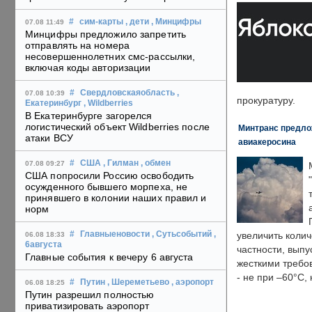
#
сим-карты
, дети
, Минцифры
07.08 11:49
Минцифры предложило запретить
отправлять на номера
несовершеннолетних смс-рассылки,
включая коды авторизации
#
Свердловскаяобласть
,
07.08 10:39
прокуратуру.
Екатеринбург
, Wildberries
В Екатеринбурге загорелся
логистический объект Wildberries после
Минтранс предлож
атаки ВСУ
авиакеросина
#
США
, Гилман
, обмен
07.08 09:27
США попросили Россию освободить
осужденного бывшего морпеха, не
принявшего в колонии наших правил и
норм
#
Главныеновости
, Сутьсобытий
,
увеличить колич
06.08 18:33
6августа
частности, выпу
Главные события к вечеру 6 августа
жесткими требо
- не при –60°C,
#
Путин
, Шереметьево
, аэропорт
06.08 18:25
Путин разрешил полностью
приватизировать аэропорт