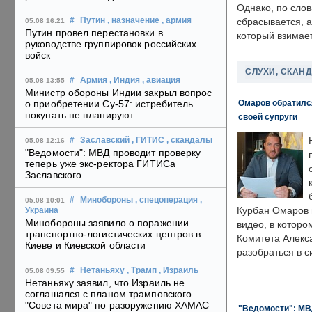
Однако, по слов
#
Путин
, назначение
, армия
сбрасывается, а
05.08 16:21
Путин провел перестановки в
который взимает
руководстве группировок российских
войск
СЛУХИ, СКАН
#
Армия
, Индия
, авиация
05.08 13:55
Министр обороны Индии закрыл вопрос
Омаров обратилс
о приобретении Су-57: истребитель
покупать не планируют
своей супруги
#
Заславский
, ГИТИС
, скандалы
05.08 12:16
"Ведомости": МВД проводит проверку
теперь уже экс-ректора ГИТИСа
Заславского
#
Минобороны
, спецоперация
,
05.08 10:01
Курбан Омаров в
Украина
Минобороны заявило о поражении
видео, в которо
транспортно-логистических центров в
Комитета Алекс
Киеве и Киевской области
разобраться в с
#
Нетаньяху
, Трамп
, Израиль
05.08 09:55
Нетаньяху заявил, что Израиль не
соглашался с планом трамповского
"Совета мира" по разоружению ХАМАС
"Ведомости": МВД