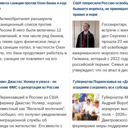
вела санкции против Озон банка и еще
США попросили Россию освобо
Ф
бывшего морпеха, не принявшег
правил и норм
Великобритания расширила
санкционный список против
Госсекретарь
России.В него были включены 12
встрече с ми
компаний, в том числе ряд банков,
дел Сергеем 
а также одно физическое лицо и
прошла 23 ию
д санкции попал, в частности Озон
об освобожде
ли, что банк продолжает работать в
американского морского пех
, санкции не повлияют на его
Гилмана, который с 2022 год
российской тюрьме. Семья 
утверждает, что он впал в ди
к» Джастас Уолкер в ужасе - он
Губернатор Подмосковья на «Д
ение ФМС о депортации из России
аграриям сохранить все субсид
Переехавший в Россию из США
Губернатор М
фермер Джастас Уолкер, хорошо
Андрей Вороб
известный как "Веселый молочник",
аграрную выс
сообщил, что получил уведомление
поля – 2026»
миграционной службы об
Дмитровского 
ида на жительство. Его вместе с
фермерами меры поддержки