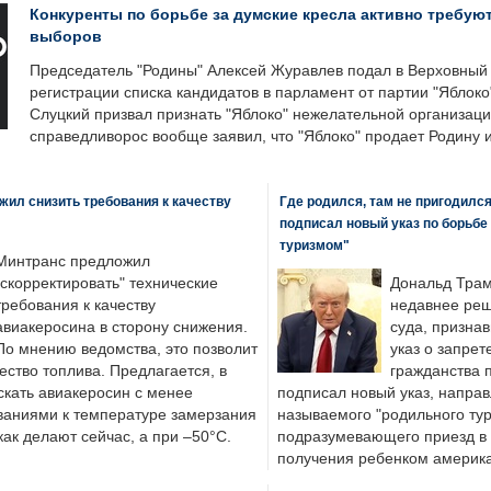
Конкуренты по борьбе за думские кресла активно требуют
выборов
Председатель "Родины" Алексей Журавлев подал в Верховный 
регистрации списка кандидатов в парламент от партии "Яблок
Слуцкий призвал признать "Яблоко" нежелательной организаци
справедливорос вообще заявил, что "Яблоко" продает Родину 
ил снизить требования к качеству
Где родился, там не пригодилс
подписал новый указ по борьбе
туризмом"
Минтранс предложил
"скорректировать" технические
Дональд Трам
требования к качеству
недавнее реш
авиакеросина в сторону снижения.
суда, призна
По мнению ведомства, это позволит
указ о запрет
ество топлива. Предлагается, в
гражданства 
скать авиакеросин с менее
подписал новый указ, направ
ваниями к температуре замерзания
называемого "родильного тур
 как делают сейчас, а при –50°C.
подразумевающего приезд в 
получения ребенком америка