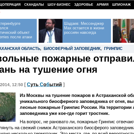
ЦОПЕРАЦИЯ
СКАНДАЛЫ
ШОУ-БИЗНЕС
ЗДОРОВЬЕ
АРМИЯ
ШПИОНАЖ
У
теринбурге
Шадаев: Мессенджер
елся
Max остается в жизни
тический объект
россиян навсегда
erries после атаки
АХАНСКАЯ ОБЛАСТЬ
,
БИОСФЕРНЫЙ ЗАПОВЕДНИК
,
ГРИНПИС
ольные пожарные отправи
ань на тушение огня
[
С
уть
С
о
б
ытий
]
2014, 12:50
Из Москвы на тушение пожаров в Астраханской об
уникального биосферного заповедника от огня, 
лесные пожарные Гринпис России. На территории 
заповедника уже кое-где горит тростник.
ia
На вопрос, не рановато ли, пожарные Гринпис отвечаю
лянуть на свежий снимок Астраханского биосферого заповедника
идно несколько термоточек. Это места, где, по всей вероятности