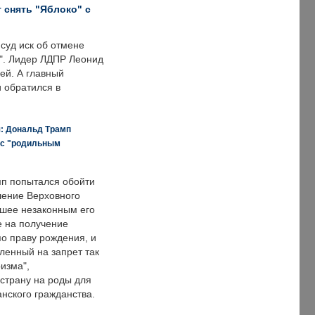
 снять "Яблоко" с
суд иск об отмене
о". Лидер ЛДПР Леонид
ей. А главный
и обратился в
я: Дональд Трамп
 с "родильным
п попытался обойти
ение Верховного
вшее незаконным его
е на получение
по праву рождения, и
ленный на запрет так
изма",
страну на роды для
нского гражданства.