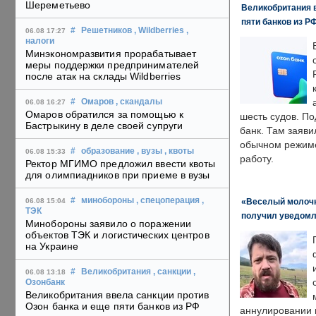
Шереметьево
Великобритания в
пяти банков из Р
#
Решетников
, Wildberries
,
06.08 17:27
налоги
Минэкономразвития прорабатывает
меры поддержки предпринимателей
после атак на склады Wildberries
#
Омаров
, скандалы
06.08 16:27
Омаров обратился за помощью к
шесть судов. По
Бастрыкину в деле своей супруги
банк. Там заяви
обычном режиме
#
образование
, вузы
, квоты
06.08 15:33
работу.
Ректор МГИМО предложил ввести квоты
для олимпиадников при приеме в вузы
#
минобороны
, спецоперация
,
«Веселый молочни
06.08 15:04
ТЭК
получил уведомл
Минобороны заявило о поражении
объектов ТЭК и логистических центров
на Украине
#
Великобритания
, санкции
,
06.08 13:18
Озонбанк
Великобритания ввела санкции против
Озон банка и еще пяти банков из РФ
аннулировании в