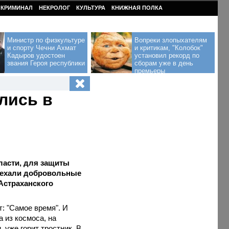
КРИМИНАЛ
НЕКРОЛОГ
КУЛЬТУРА
КНИЖНАЯ ПОЛКА
Министр по физкультуре
Вопреки злопыхателям
и спорту Чечни Ахмат
и критикам, "Колобок"
Кадыров удостоен
установил рекорд по
звания Героя республики
сборам уже в день
премьеры
лись в
ласти, для защиты
выехали добровольные
Астраханского
т: "Самое время". И
 из космоса, на
, уже горит тростник. В