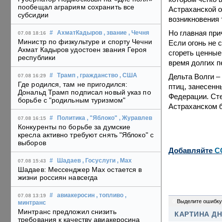
пообещал аграриям сохранить все
Астраханской о
субсидии
возникновения 
Но главная при
#
АхматКадыров
, звание
, Чечня
07.08 18:16
Министр по физкультуре и спорту Чечни
Если огонь не 
Ахмат Кадыров удостоен звания Героя
сгореть ценные
республики
время долгих п
Дельта Волги –
#
Трамп
, гражданство
, США
07.08 16:29
Где родился, там не пригодился:
птиц, занесенн
Дональд Трамп подписал новый указ по
Федерации. Сте
борьбе с "родильным туризмом"
Астраханском 
#
Политика
, "Яблоко"
, Журавлев
07.08 16:15
Конкуренты по борьбе за думские
кресла активно требуют снять "Яблоко" с
выборов
Добавляйте
C
#
Шадаев
, Госуслуги
, Max
07.08 15:43
Шадаев: Мессенджер Max остается в
жизни россиян навсегда
#
авиакеросин
, топливо
,
07.08 13:19
0
Выделите ошибку
минтранс
Минтранс предложил снизить
КАРТИНА Д
требования к качеству авиакеросина