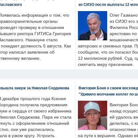
Заславского
из СИЗО после выплаты 12 млн
Появилась информация о том, что
Олег Газмано
правоохранительные органы
из СИЗО его 
проводят проверку в отношении
Филиппа Росс
бывшего ректора ГИТИСа Григория
арестован по
Заславского. Накануне стало
мошенничеств
н покидает должность 5 августа. Как
авторских и смежных прав. П
ктор написал заявление об
сообщили, что он погасил бо
бственному желанию.
12 миллионов рублей. Суд, о
смягчить меру пресечения.
 вышла замуж за Николая Сердюкова
Виктория Боня о своем восхожд
"Удивило молчание коллег по ш
В декабре прошлого года Ксения
Бородина получила предложение
Виктория Бон
руки и сердца от своего избранника
назад осущес
Николая Сердюкова. Пара не стала
ей удалось вз
тянуть с оформлением отношений
делилась, с к
естно, они уже расписались.
опасностями 
а в узком кругу. Устроить
на пути к вершине. Однако е