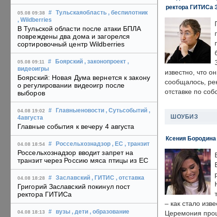
ректора ГИТИСа 
#
Тульскаяобласть
, беспилотник
05.08 09:38
, Wildberries
В Тульской области после атаки БПЛА
повреждены два дома и загорелся
сортировочный центр Wildberries
#
Боярский
, законопроект
,
05.08 09:11
видеоигры
известно, что о
Боярский: Новая Дума вернется к закону
сообщалось, ре
о регулировании видеоигр после
отставке по со
выборов
#
Главныеновости
, Сутьсобытий
,
04.08 19:02
ШОУБИЗ
4августа
Главные события к вечеру 4 августа
Ксения Бородина
#
Россельхознадзор
, ЕС
, транзит
04.08 18:54
Россельхознадзор вводит запрет на
транзит через Россию мяса птицы из ЕС
#
Заславский
, ГИТИС
, отставка
04.08 18:28
Григорий Заславский покинул пост
ректора ГИТИСа
– как стало изв
#
вузы
, дети
, образование
04.08 18:13
Церемония прошл