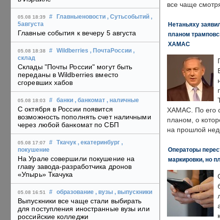
все чаще смотря
#
Главныеновости
, Сутьсобытий
,
05.08 18:39
Нетаньяху заявил
5августа
Главные события к вечеру 5 августа
планом трамповс
ХАМАС
#
Wildberries
, ПочтаРоссии
,
05.08 18:38
склад
Склады "Почты России" могут быть
переданы в Wildberries вместо
сгоревших хабов
#
банки
, банкомат
, наличные
05.08 18:03
С октября в России появится
ХАМАС. По его 
возможность пополнять счет наличными
планом, о кото
через любой банкомат по СБП
на прошлой нед
#
Ткачук
, екатеринбург
,
05.08 17:07
Операторы перест
покушение
На Урале совершили покушение на
маркировки, но п
главу завода-разработчика дронов
«Упырь» Ткачука
#
образование
, вузы
, выпускники
05.08 16:51
Выпускники все чаще стали выбирать
для поступления иностранные вузы или
российские колледжи