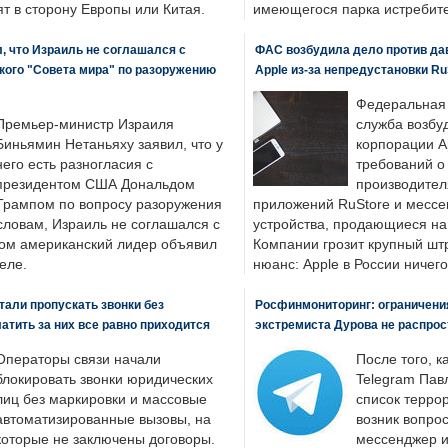
т в сторону Европы или Китая.
имеющегося парка истребит
, что Израиль не соглашался с
ФАС возбудила дело против да
кого "Совета мира" по разоружению
Apple из-за непредустановки Ru
Федеральная
Премьер-министр Израиля
служба возбу
Биньямин Нетаньяху заявил, что у
корпорации A
него есть разногласия с
требований о
президентом США Дональдом
производител
Трампом по вопросу разоружения
приложений RuStore и месс
словам, Израиль не соглашался с
устройства, продающиеся на
ром американский лидер объявил
Компании грозит крупный штр
еле.
нюанс: Apple в России ничего
али пропускать звонки без
Росфинмониторинг: ограничения
латить за них все равно приходится
экстремиста Дурова не распрос
Операторы связи начали
После того, к
блокировать звонки юридических
Telegram Пав
лиц без маркировки и массовые
список террор
автоматизированные вызовы, на
возник вопрос
которые не заключены договоры.
мессенджер и