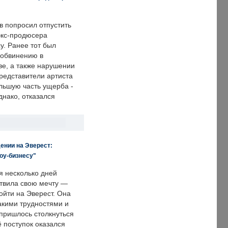
в попросил отпустить
экс-продюсера
у. Ранее тот был
 обвинению в
е, а также нарушении
редставители артиста
льшую часть ущерба -
днако, отказался
ении на Эверест:
оу-бизнесу"
я несколько дней
твила свою мечту —
ойти на Эверест. Она
акими трудностями и
пришлось столкнуться
ё поступок оказался