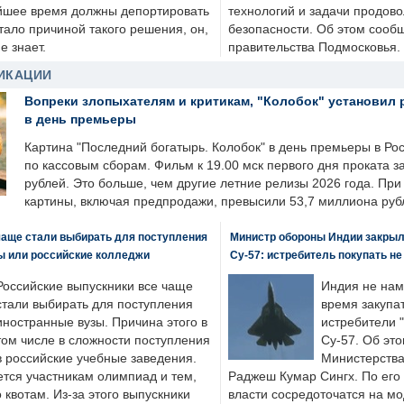
йшее время должны депортировать
технологий и задачи продов
стало причиной такого решения, он,
безопасности. Об этом сооб
е знает.
правительства Подмосковья.
ИКАЦИИ
Вопреки злопыхателям и критикам, "Колобок" установил 
в день премьеры
Картина "Последний богатырь. Колобок" в день премьеры в Ро
по кассовым сборам. Фильм к 19.00 мск первого дня проката 
рублей. Это больше, чем другие летние релизы 2026 года. Пр
картины, включая предпродажи, превысили 53,7 миллиона руб
чаще стали выбирать для поступления
Министр обороны Индии закрыл
ы или российские колледжи
Су-57: истребитель покупать н
Российские выпускники все чаще
Индия не нам
стали выбирать для поступления
время закупа
иностранные вузы. Причина этого в
истребители "
том числе в сложности поступления
Су-57. Об это
в российские учебные заведения.
Министерства
ется участникам олимпиад и тем,
Раджеш Кумар Сингх. По его
о квотам. Из-за этого выпускники
власти сосредоточатся на м