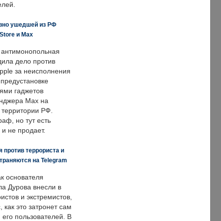
елей.
вно ушедшей из РФ
Store и Max
 антимонопольная
дила дело против
pple за неисполнения
 предустановке
ями гаджетов
енджера Max на
 территории РФ.
аф, но тут есть
 и не продает.
 против террориста и
траняются на Telegram
ак основателя
ла Дурова внесли в
истов и экстремистов,
, как это затронет сам
 его пользователей. В