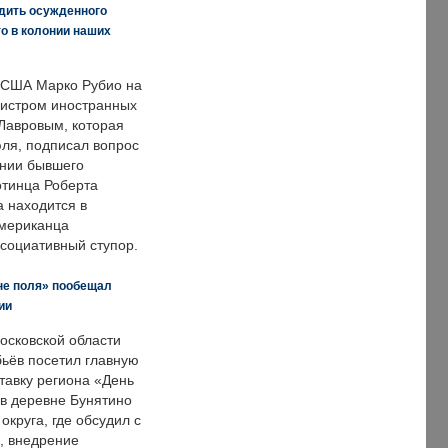
дить осужденного
о в колонии наших
 США Марко Рубио на
нистром иностранных
Лавровым, которая
ля, подписал вопрос
нии бывшего
отинца Роберта
а находится в
американца
ссоциативный ступор.
не поля» пообещал
ии
осковской области
ьёв посетил главную
тавку региона «День
 в деревне Бунятино
округа, где обсудил с
, внедрение