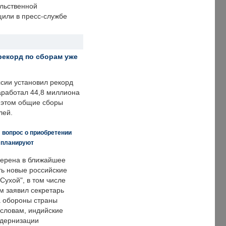
ольственной
щили в пресс-службе
рекорд по сборам уже
ссии установил рекорд
заработал 44,8 миллиона
и этом общие сборы
лей.
 вопрос о приобретении
е планируют
ерена в ближайшее
ть новые российские
Сухой", в том числе
м заявил секретарь
 обороны страны
 словам, индийские
одернизации