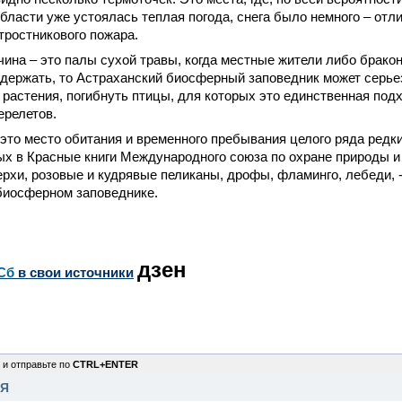
бласти уже устоялась теплая погода, снега было немного – отл
тростникового пожара.
чина – это палы сухой травы, когда местные жители либо брако
сдержать, то Астраханский биосферный заповедник может серьез
 растения, погибнуть птицы, для которых это единственная под
ерелетов.
 это место обитания и временного пребывания целого ряда редк
ых в Красные книги Международного союза по охране природы и
рхи, розовые и кудрявые пеликаны, дрофы, фламинго, лебеди, -
биосферном заповеднике.
дзен
Сб
в свои источники
 и отправьте по
CTRL+ENTER
НЯ