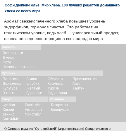
Софи Дюпюи-Голье: Мир хлеба. 100 лучших рецептов домашнего
хлеба со всего мира
Аромат свежеиспеченного хлеба повышает уровень
эндорфинов, гормонов счастья. Это работает на
генетическом уровне, ведь хлеб — универсальный продукт,
основа повседневного рациона всех народов мира.
Новости
Все новости
В мире
Фото
Новости партнеров
Рубрики
Политика
В кино
Общество
Происшествия
Экономика
Шоубиз
Криминал
Авто
Культура
Желтый
Туризм
Хайтек
В театр
Здоровье
Сад-огород
Спорт
Регионы
Футбол
Баскетбол
Татарстан
Хоккей
Автоспорт
Белоруссия
Теннис
Фристайл
Бокс/ММА
© Сетевое издание "Суть событий" (argumentiru.com) Свидетельство о