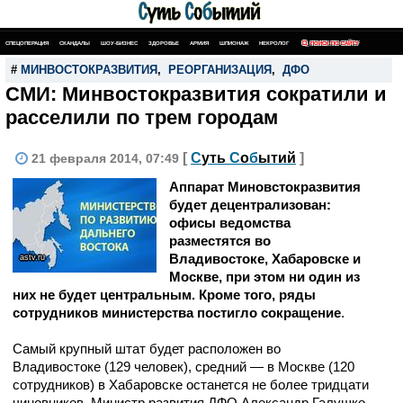
СПЕЦОПЕРАЦИЯ
СКАНДАЛЫ
ШОУ-БИЗНЕС
ЗДОРОВЬЕ
АРМИЯ
ШПИОНАЖ
НЕКРОЛОГ
ПОИСК ПО САЙТУ
#
МИНВОСТОКРАЗВИТИЯ
,
РЕОРГАНИЗАЦИЯ
,
ДФО
СМИ: Минвостокразвития сократили и
расселили по трем городам
[
С
уть
С
о
б
ытий
]
21 февраля 2014, 07:49
Аппарат Миновстокразвития
будет децентрализован:
офисы ведомства
разместятся во
Владивостоке, Хабаровске и
astv.ru
Москве, при этом ни один из
них не будет центральным. Кроме того, ряды
сотрудников министерства постигло сокращение
.
Самый крупный штат будет расположен во
Владивостоке (129 человек), средний — в Москве (120
сотрудников) в Хабаровске останется не более тридцати
чиновников. Министр развития ДФО Александр Галушко