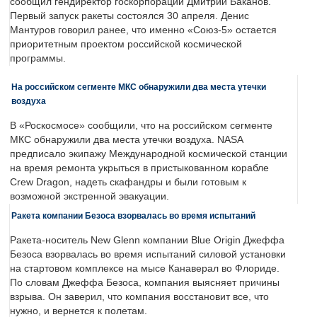
сообщил гендиректор госкорпорации Дмитрий Баканов.
Первый запуск ракеты состоялся 30 апреля. Денис
Мантуров говорил ранее, что именно «Союз-5» остается
приоритетным проектом российской космической
программы.
На российском сегменте МКС обнаружили два места утечки
воздуха
В «Роскосмосе» сообщили, что на российском сегменте
МКС обнаружили два места утечки воздуха. NASA
предписало экипажу Международной космической станции
на время ремонта укрыться в пристыкованном корабле
Crew Dragon, надеть скафандры и были готовым к
возможной экстренной эвакуации.
Ракета компании Безоса взорвалась во время испытаний
Ракета-носитель New Glenn компании Blue Origin Джеффа
Безоса взорвалась во время испытаний силовой установки
на стартовом комплексе на мысе Канаверал во Флориде.
По словам Джеффа Безоса, компания выясняет причины
взрыва. Он заверил, что компания восстановит все, что
нужно, и вернется к полетам.