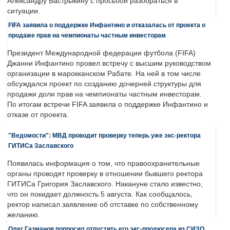
Александру Бастрыкину с просьбой разобраться в
ситуации.
FIFA заявила о поддержке Инфантино и отказалась от проекта о
продаже прав на чемпионаты частным инвесторам
Президент Международной федерации футбола (FIFA)
Джанни Инфантино провел встречу с высшим руководством
организации в марокканском Рабате. На ней в том числе
обсуждался проект по созданию дочерней структуры для
продажи доли прав на чемпионаты частным инвесторам.
По итогам встречи FIFA заявила о поддержке Инфантино и
отказе от проекта.
"Ведомости": МВД проводит проверку теперь уже экс-ректора
ГИТИСа Заславского
Появилась информация о том, что правоохранительные
органы проводят проверку в отношении бывшего ректора
ГИТИСа Григория Заславского. Накануне стало известно,
что он покидает должность 5 августа. Как сообщалось,
ректор написал заявление об отставке по собственному
желанию.
Олег Газманов попросил отпустить его экс-продюсера из СИЗО