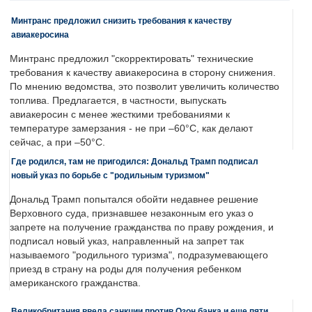
Минтранс предложил снизить требования к качеству
авиакеросина
Минтранс предложил "скорректировать" технические
требования к качеству авиакеросина в сторону снижения.
По мнению ведомства, это позволит увеличить количество
топлива. Предлагается, в частности, выпускать
авиакеросин с менее жесткими требованиями к
температуре замерзания - не при –60°C, как делают
сейчас, а при –50°C.
Где родился, там не пригодился: Дональд Трамп подписал
новый указ по борьбе с "родильным туризмом"
Дональд Трамп попытался обойти недавнее решение
Верховного суда, признавшее незаконным его указ о
запрете на получение гражданства по праву рождения, и
подписал новый указ, направленный на запрет так
называемого "родильного туризма", подразумевающего
приезд в страну на роды для получения ребенком
американского гражданства.
Великобритания ввела санкции против Озон банка и еще пяти