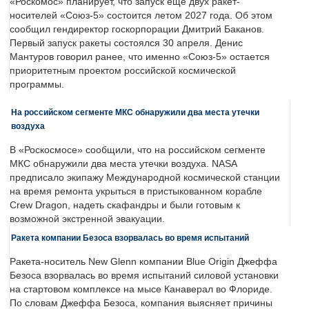
«Роскомос» планирует, что запуск еще двух ракет-
носителей «Союз-5» состоится летом 2027 года. Об этом
сообщил гендиректор госкорпорации Дмитрий Баканов.
Первый запуск ракеты состоялся 30 апреля. Денис
Мантуров говорил ранее, что именно «Союз-5» остается
приоритетным проектом российской космической
программы.
На российском сегменте МКС обнаружили два места утечки
воздуха
В «Роскосмосе» сообщили, что на российском сегменте
МКС обнаружили два места утечки воздуха. NASA
предписало экипажу Международной космической станции
на время ремонта укрыться в пристыкованном корабле
Crew Dragon, надеть скафандры и были готовым к
возможной экстренной эвакуации.
Ракета компании Безоса взорвалась во время испытаний
Ракета-носитель New Glenn компании Blue Origin Джеффа
Безоса взорвалась во время испытаний силовой установки
на стартовом комплексе на мысе Канаверал во Флориде.
По словам Джеффа Безоса, компания выясняет причины