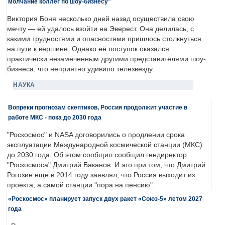
молчание коллег по шоу-бизнесу"
Виктория Боня несколько дней назад осуществила свою
мечту — ей удалось взойти на Эверест. Она делилась, с
какими трудностями и опасностями пришлось столкнуться
на пути к вершине. Однако её поступок оказался
практически незамеченным другими представителями шоу-
бизнеса, что неприятно удивило телезвезду.
НАУКА
Вопреки прогнозам скептиков, Россия продолжит участие в
работе МКС - пока до 2030 года
"Роскосмос" и NASA договорились о продлении срока
эксплуатации Международной космической станции (МКС)
до 2030 года. Об этом сообщил сообщил гендиректор
"Роскосмоса" Дмитрий Баканов. И это при том, что Дмитрий
Рогозин еще в 2014 году заявлял, что Россия выходит из
проекта, а самой станции "пора на пенсию".
«Роскосмос» планирует запуск двух ракет «Союз-5» летом 2027
года