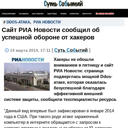
СПЕЦОПЕРАЦИЯ
СКАНДАЛЫ
ШОУ-БИЗНЕС
ЗДОРОВЬЕ
АРМИЯ
ШПИОНАЖ
НЕКРОЛОГ
ПОИСК ПО САЙТУ
#
DDOS-АТАКА
,
РИА НОВОСТИ
Сайт РИА Новости сообщил об
успешной обороне от хакеров
[
С
уть
С
о
б
ытий
]
14 марта 2014, 17:11
Хакеры не обошли
вниманием в пятницу и сайт
РИА Новости: страница
подверглась мощной Ddos-
атаке, которая оказалась
безуспешной благодаря
эффективной внешней
системе защиты, сообщили техспециалисты ресурса.
"Данный вид впервые был зафиксирован в январе 2014
года в США. При такого роде атаке зараженный
компьютер в интернете обращается с запросом к
серверу времени с поддельным обратным IP-адресом.