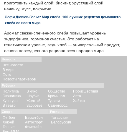
приготовить каждый слой: бисквит, хрустящий слой,
начинку, мусс, покрытие.
Софи Дюпюи-Голье: Мир хлеба. 100 лучших рецептов домашнего
хлеба со всего мира
Аромат свежеиспеченного хлеба повышает уровень
эндорфинов, гормонов счастья. Это работает на
генетическом уровне, ведь хлеб — универсальный продукт,
основа повседневного рациона всех народов мира.
Новости
Все новости
В мире
Фото
Новости партнеров
Рубрики
Политика
В кино
Общество
Происшествия
Экономика
Шоубиз
Криминал
Авто
Культура
Желтый
Туризм
Хайтек
В театр
Здоровье
Сад-огород
Спорт
Регионы
Футбол
Баскетбол
Татарстан
Хоккей
Автоспорт
Белоруссия
Теннис
Фристайл
Бокс/ММА