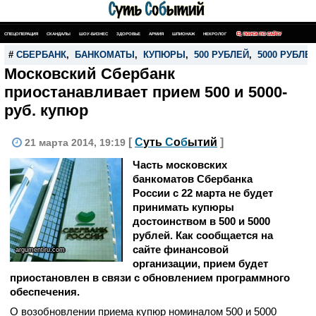
СПЕЦОПЕРАЦИЯ
СКАНДАЛЫ
ШОУ-БИЗНЕС
ЗДОРОВЬЕ
АРМИЯ
ШПИОНАЖ
НЕКРОЛОГ
ПОИСК ПО САЙТУ
#
СБЕРБАНК
,
БАНКОМАТЫ
,
КУПЮРЫ
,
500 РУБЛЕЙ
,
5000 РУБЛЕ
Московский Сбербанк
приостанавливает прием 500 и 5000-
руб. купюр
[
С
уть
С
о
б
ытий
]
21 марта 2014, 19:19
Часть московских
банкоматов Сбербанка
России с 22 марта не будет
принимать купюры
достоинством в 500 и 5000
рублей. Как сообщается на
сайте финансовой
argumentiru.com
организации, прием будет
приостановлен в связи с обновлением программного
обеспечения.
О возобновлении приема купюр номиналом 500 и 5000