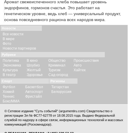
Аромат свежеиспеченного хлеба повышает уровень
эндорфинов, гормонов счастья. Это работает на
генетическом уровне, ведь хлеб — универсальный продукт,
основа повседневного рациона всех народов мира.
Новости
Все новости
В мире
Фото
Новости партнеров
Рубрики
Политика
В кино
Общество
Происшествия
Экономика
Шоубиз
Криминал
Авто
Культура
Желтый
Туризм
Хайтек
В театр
Здоровье
Сад-огород
Спорт
Регионы
Футбол
Баскетбол
Татарстан
Хоккей
Автоспорт
Белоруссия
Теннис
Фристайл
Бокс/ММА
© Сетевое издание "Суть событий" (argumentiru.com) Свидетельство о
регистрации Эл № ФС77-62778 от 18.08.2015 года. Выдано Федеральной
службой по надзору в сфере связи, информационных технологий и массовых
коммуникаций (Роскомнадзор).