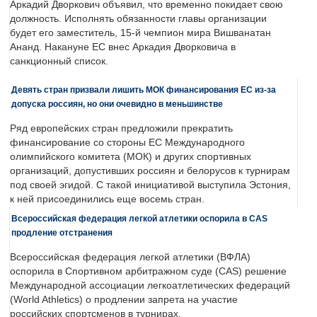
Аркадий Дворкович объявил, что временно покидает свою
должность. Исполнять обязанности главы организации
будет его заместитель, 15-й чемпион мира Вишванатан
Ананд. Накануне ЕС внес Аркадия Дворковича в
санкционный список.
Девять стран призвали лишить МОК финансирования ЕС из-за
допуска россиян, но они очевидно в меньшинстве
Ряд европейских стран предложили прекратить
финансирование со стороны ЕС Международного
олимпийского комитета (МОК) и других спортивных
организаций, допустивших россиян и белорусов к турнирам
под своей эгидой. С такой инициативой выступила Эстония,
к ней присоединились еще восемь стран.
Всероссийская федерация легкой атлетики оспорила в CAS
продление отстранения
Всероссийская федерация легкой атлетики (ВФЛА)
оспорила в Спортивном арбитражном суде (CAS) решение
Международной ассоциации легкоатлетических федераций
(World Athletics) о продлении запрета на участие
российских спортсменов в турнирах.