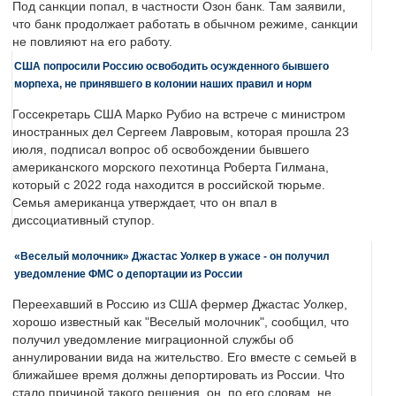
Под санкции попал, в частности Озон банк. Там заявили,
что банк продолжает работать в обычном режиме, санкции
не повлияют на его работу.
США попросили Россию освободить осужденного бывшего
морпеха, не принявшего в колонии наших правил и норм
Госсекретарь США Марко Рубио на встрече с министром
иностранных дел Сергеем Лавровым, которая прошла 23
июля, подписал вопрос об освобождении бывшего
американского морского пехотинца Роберта Гилмана,
который с 2022 года находится в российской тюрьме.
Семья американца утверждает, что он впал в
диссоциативный ступор.
«Веселый молочник» Джастас Уолкер в ужасе - он получил
уведомление ФМС о депортации из России
Переехавший в Россию из США фермер Джастас Уолкер,
хорошо известный как "Веселый молочник", сообщил, что
получил уведомление миграционной службы об
аннулировании вида на жительство. Его вместе с семьей в
ближайшее время должны депортировать из России. Что
стало причиной такого решения, он, по его словам, не