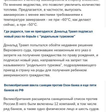
По мнению ведомства, это позволит увеличить количество
топлива. Предлагается, в частности, выпускать
авиакеросин с менее жесткими требованиями к
температуре замерзания - не при –60°C, как делают
сейчас, а при –50°C.
Где родился, там не пригодился: Дональд Трамп подписал
новый указ по борьбе с "родильным туризмом"
Дональд Трамп попытался обойти недавнее решение
Верховного суда, признавшее незаконным его указ о
запрете на получение гражданства по праву рождения, и
подписал новый указ, направленный на запрет так
называемого "родильного туризма", подразумевающего
приезд в страну на роды для получения ребенком
американского гражданства.
Великобритания ввела санкции против Озон банка и еще пяти
банков из РФ
Великобритания расширила санкционный список против
России.В него были включены 12 компаний, в том числе
ряд банков, а также одно физическое лицо и шесть судов.