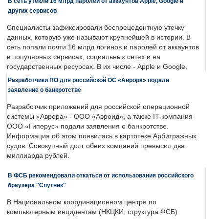
В сеть утекли 16 млрд паролей от аккаунтов Apple, Google и
других сервисов
Специалисты зафиксировали беспрецедентную утечку
данных, которую уже называют крупнейшей в истории. В
сеть попали почти 16 млрд логинов и паролей от аккаунтов
в популярных сервисах, социальных сетях и на
государственных ресурсах. В их числе - Apple и Google.
Разработчики ПО для российской ОС «Аврора» подали
заявление о банкротстве
Разработчик приложений для российской операционной
системы «Аврора» - ООО «Авроид», а также IT-компания
ООО «Гиперус» подали заявления о банкротстве.
Информация об этом появилась в картотеке Арбитражных
судов. Совокупный долг обеих компаний превысил два
миллиарда рублей.
В ФСБ рекомендовали откаться от использования российского
браузера "Спутник"
В Национальном координационном центре по
компьютерным инцидентам (НКЦКИ, структура ФСБ)