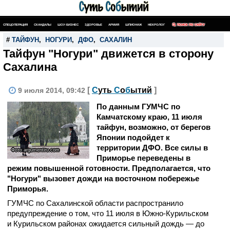
СПЕЦОПЕРАЦИЯ
СКАНДАЛЫ
ШОУ-БИЗНЕС
ЗДОРОВЬЕ
АРМИЯ
ШПИОНАЖ
НЕКРОЛОГ
ПОИСК ПО САЙТУ
#
ТАЙФУН
,
НОГУРИ
,
ДФО
,
САХАЛИН
Тайфун "Ногури" движется в сторону
Сахалина
[
С
уть
С
о
б
ытий
]
9 июля 2014, 09:42
По данным ГУМЧС по
Камчатскому краю, 11 июля
тайфун, возможно, от берегов
Японии подойдет к
территории ДФО. Все силы в
Фото argumentiru.com
Приморье переведены в
режим повышенной готовности. Предполагается, что
"Ногури" вызовет дожди на восточном побережье
Приморья.
ГУМЧС по Сахалинской области распространило
предупреждение о том, что 11 июля в Южно-Курильском
и Курильском районах ожидается сильный дождь — до