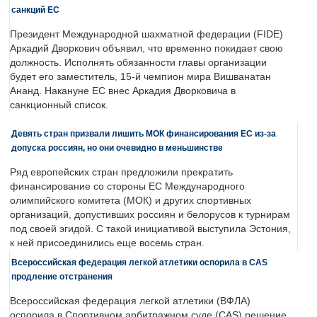
санкций ЕС
Президент Международной шахматной федерации (FIDE)
Аркадий Дворкович объявил, что временно покидает свою
должность. Исполнять обязанности главы организации
будет его заместитель, 15-й чемпион мира Вишванатан
Ананд. Накануне ЕС внес Аркадия Дворковича в
санкционный список.
Девять стран призвали лишить МОК финансирования ЕС из-за
допуска россиян, но они очевидно в меньшинстве
Ряд европейских стран предложили прекратить
финансирование со стороны ЕС Международного
олимпийского комитета (МОК) и других спортивных
организаций, допустивших россиян и белорусов к турнирам
под своей эгидой. С такой инициативой выступила Эстония,
к ней присоединились еще восемь стран.
Всероссийская федерация легкой атлетики оспорила в CAS
продление отстранения
Всероссийская федерация легкой атлетики (ВФЛА)
оспорила в Спортивном арбитражном суде (CAS) решение