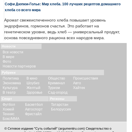
Софи Дюпюи-Голье: Мир хлеба. 100 лучших рецептов домашнего
хлеба со всего мира
Аромат свежеиспеченного хлеба повышает уровень
эндорфинов, гормонов счастья. Это работает на
генетическом уровне, ведь хлеб — универсальный продукт,
основа повседневного рациона всех народов мира.
Новости
Все новости
В мире
Фото
Новости партнеров
Рубрики
Политика
В кино
Общество
Происшествия
Экономика
Шоубиз
Криминал
Авто
Культура
Желтый
Туризм
Хайтек
В театр
Здоровье
Сад-огород
Спорт
Регионы
Футбол
Баскетбол
Татарстан
Хоккей
Автоспорт
Белоруссия
Теннис
Фристайл
Бокс/ММА
© Сетевое издание "Суть событий" (argumentiru.com) Свидетельство о