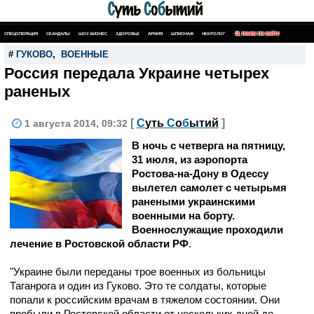
СПЕЦОПЕРАЦИЯ
СКАНДАЛЫ
ШОУ-БИЗНЕС
ЗДОРОВЬЕ
АРМИЯ
ШПИОНАЖ
НЕКРОЛОГ
ПОИСК ПО САЙТУ
#
ГУКОВО
,
ВОЕННЫЕ
Россия передала Украине четырех
раненых
[
С
уть
С
о
б
ытий
]
1 августа 2014, 09:32
В ночь с четверга на пятницу,
31 июля, из аэропорта
Ростова-на-Дону в Одессу
вылетел самолет с четырьмя
ранеными украинскими
военными на борту.
Военнослужащие проходили
лечение в Ростовской области РФ
.
"Украине были переданы трое военных из больницы
Таганрога и один из Гуково. Это те солдаты, которые
попали к российским врачам в тяжелом состоянии. Они
пробыли в Ростовской области от нескольких дней до