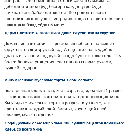
Завтрак — это признание в любви себе и близким. С
дебютной книгой фуд-блогера каждое утро будет
начинаться с бабочек в животе. Все рецепты легко
повторить из подручных ингредиентов, а на приготовление
некоторых блюд уйдет 5 минут.
Дарья Близнюк: «Заготовки от Даши. Вкусно, как ни «крути»!
Домашние заготовки — простой способ есть полезные
фрукты и овощи круглый год. А еще это очень удобно:
делать их легко и под рукой всегда будет готовая еда. Тем
более баночка угощения, сделанного своими руками, —
лучший подарок.
Анна Аксёнова: Муссовые торты. Легче легкого!
Безупречная форма, гладкое покрытие, идеальный разрез
— книга расскажет, как приготовить торт перфекциониста.
Вы увидите муссовые торты в разрезе и узнаете, как
приготовить каждый слой: бисквит, хрустящий слой,
начинку, мусс, покрытие.
Софи Дюпюи-Голье: Мир хлеба. 100 лучших рецептов домашнего
хлеба со всего мира