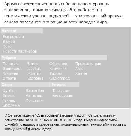
Аромат свежеиспеченного хлеба повышает уровень
эндорфинов, гормонов счастья. Это работает на
генетическом уровне, ведь хлеб — универсальный продукт,
основа повседневного рациона всех народов мира.
Новости
Все новости
В мире
Фото
Новости партнеров
Рубрики
Политика
В кино
Общество
Происшествия
Экономика
Шоубиз
Криминал
Авто
Культура
Желтый
Туризм
Хайтек
В театр
Здоровье
Сад-огород
Спорт
Регионы
Футбол
Баскетбол
Татарстан
Хоккей
Автоспорт
Белоруссия
Теннис
Фристайл
Бокс/ММА
© Сетевое издание "Суть событий" (argumentiru.com) Свидетельство о
регистрации Эл № ФС77-62778 от 18.08.2015 года. Выдано Федеральной
службой по надзору в сфере связи, информационных технологий и массовых
коммуникаций (Роскомнадзор).