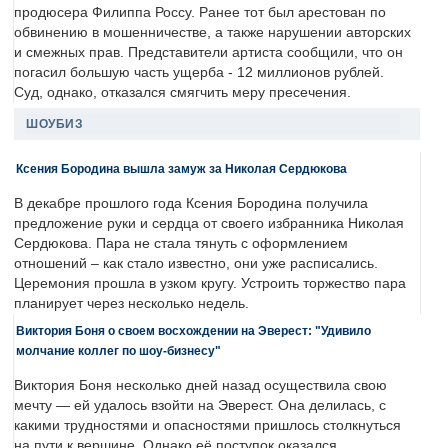
продюсера Филиппа Россу. Ранее тот был арестован по
обвинению в мошенничестве, а также нарушении авторских
и смежных прав. Представители артиста сообщили, что он
погасил большую часть ущерба - 12 миллионов рублей.
Суд, однако, отказался смягчить меру пресечения.
ШОУБИЗ
Ксения Бородина вышла замуж за Николая Сердюкова
В декабре прошлого года Ксения Бородина получила
предложение руки и сердца от своего избранника Николая
Сердюкова. Пара не стала тянуть с оформлением
отношений – как стало известно, они уже расписались.
Церемония прошла в узком кругу. Устроить торжество пара
планирует через несколько недель.
Виктория Боня о своем восхождении на Эверест: "Удивило
молчание коллег по шоу-бизнесу"
Виктория Боня несколько дней назад осуществила свою
мечту — ей удалось взойти на Эверест. Она делилась, с
какими трудностями и опасностями пришлось столкнуться
на пути к вершине. Однако её поступок оказался