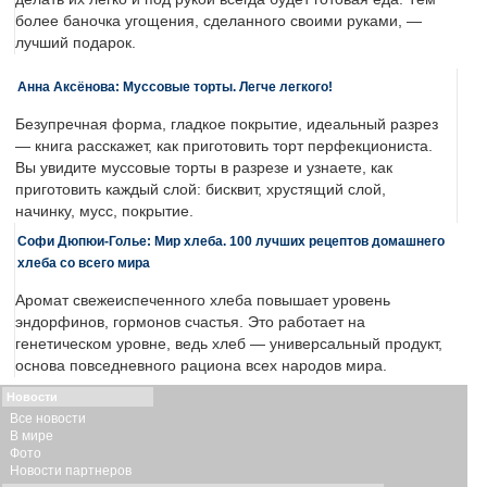
более баночка угощения, сделанного своими руками, —
лучший подарок.
Анна Аксёнова: Муссовые торты. Легче легкого!
Безупречная форма, гладкое покрытие, идеальный разрез
— книга расскажет, как приготовить торт перфекциониста.
Вы увидите муссовые торты в разрезе и узнаете, как
приготовить каждый слой: бисквит, хрустящий слой,
начинку, мусс, покрытие.
Софи Дюпюи-Голье: Мир хлеба. 100 лучших рецептов домашнего
хлеба со всего мира
Аромат свежеиспеченного хлеба повышает уровень
эндорфинов, гормонов счастья. Это работает на
генетическом уровне, ведь хлеб — универсальный продукт,
основа повседневного рациона всех народов мира.
Новости
Все новости
В мире
Фото
Новости партнеров