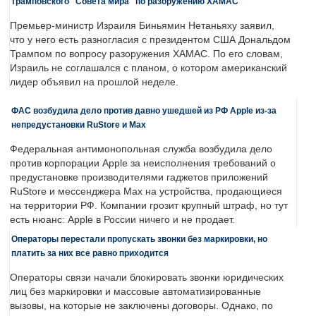
трамповского "Совета мира" по разоружению ХАМАС
Премьер-министр Израиля Биньямин Нетаньяху заявил,
что у него есть разногласия с президентом США Дональдом
Трампом по вопросу разоружения ХАМАС. По его словам,
Израиль не соглашался с планом, о котором американский
лидер объявил на прошлой неделе.
ФАС возбудила дело против давно ушедшей из РФ Apple из-за
непредустановки RuStore и Max
Федеральная антимонопольная служба возбудила дело
против корпорации Apple за неисполнения требований о
предустановке производителями гаджетов приложений
RuStore и мессенджера Max на устройства, продающиеся
на территории РФ. Компании грозит крупный штраф, но тут
есть нюанс: Apple в России ничего и не продает.
Операторы перестали пропускать звонки без маркировки, но
платить за них все равно приходится
Операторы связи начали блокировать звонки юридических
лиц без маркировки и массовые автоматизированные
вызовы, на которые не заключены договоры. Однако, по