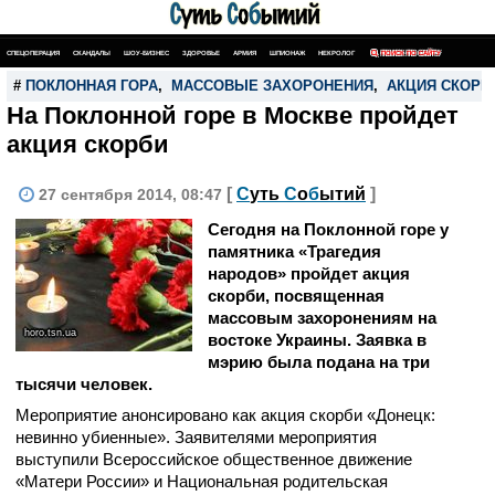
СПЕЦОПЕРАЦИЯ
СКАНДАЛЫ
ШОУ-БИЗНЕС
ЗДОРОВЬЕ
АРМИЯ
ШПИОНАЖ
НЕКРОЛОГ
ПОИСК ПО САЙТУ
#
ПОКЛОННАЯ ГОРА
,
МАССОВЫЕ ЗАХОРОНЕНИЯ
,
АКЦИЯ СКОРБ
На Поклонной горе в Москве пройдет
акция скорби
[
С
уть
С
о
б
ытий
]
27 сентября 2014, 08:47
Сегодня на Поклонной горе у
памятника «Трагедия
народов» пройдет акция
скорби, посвященная
массовым захоронениям на
horo.tsn.ua
востоке Украины. Заявка в
мэрию была подана на три
тысячи человек.
Мероприятие анонсировано как акция скорби «Донецк:
невинно убиенные». Заявителями мероприятия
выступили Всероссийское общественное движение
«Матери России» и Национальная родительская