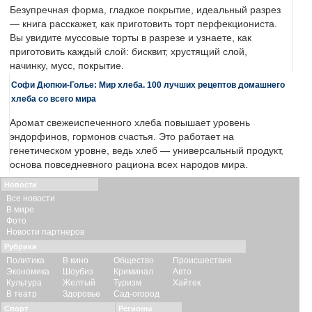
Безупречная форма, гладкое покрытие, идеальный разрез
— книга расскажет, как приготовить торт перфекциониста.
Вы увидите муссовые торты в разрезе и узнаете, как
приготовить каждый слой: бисквит, хрустящий слой,
начинку, мусс, покрытие.
Софи Дюпюи-Голье: Мир хлеба. 100 лучших рецептов домашнего
хлеба со всего мира
Аромат свежеиспеченного хлеба повышает уровень
эндорфинов, гормонов счастья. Это работает на
генетическом уровне, ведь хлеб — универсальный продукт,
основа повседневного рациона всех народов мира.
Новости
Все новости
В мире
Фото
Новости партнеров
Рубрики
Политика
В кино
Общество
Происшествия
Экономика
Шоубиз
Криминал
Авто
Культура
Желтый
Туризм
Хайтек
В театр
Здоровье
Сад-огород
Спорт
Регионы