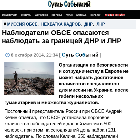
СПЕЦОПЕРАЦИЯ
СКАНДАЛЫ
ШОУ-БИЗНЕС
ЗДОРОВЬЕ
АРМИЯ
ШПИОНАЖ
НЕКРОЛОГ
ПОИСК ПО САЙТУ
#
МИССИЯ ОБСЕ
,
НЕХВАТКА КАДРОВ
,
ДНР
,
ЛНР
Наблюдатели ОБСЕ опасаются
наблюдать за границей ДНР и ЛНР
[
С
уть
С
о
б
ытий
]
8 октября 2014, 21:34
Организация по безопасности
и сотрудничеству в Европе не
может набрать достаточное
количество специалистов
для миссии на Украине, после
globallookpress
гибели нескольких
гуманитариев и множества журналистов.
Постоянный представитель России при ОБСЕ Андрей
Келин отметил, что ОБСЕ установила пороговое
количество наблюдателей в данной миссии в 500
человек, при этом на сегодняшний день набран 231
наблюдатель. По словам Келина, 350 наблюдателей