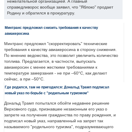
нежелательной организацией. А главный
справедливорос вообще заявил, что "Яблоко" продает
Родину и обратился в прокуратуру.
Минтранс предложил снизить требования к качеству
авиакеросина
Минтранс предложил "скорректировать" технические
требования к качеству авиакеросина в сторону снижения.
По мнению ведомства, это позволит увеличить количество
топлива. Предлагается, в частности, выпускать
авиакеросин с менее жесткими требованиями к
температуре замерзания - не при –60°C, как делают
сейчас, а при –50°C.
Где родился, там не пригодился: Дональд Трамп подписал
новый указ по борьбе с "родильным туризмом"
Дональд Трамп попытался обойти недавнее решение
Верховного суда, признавшее незаконным его указ о
запрете на получение гражданства по праву рождения, и
подписал новый указ, направленный на запрет так
называемого "родильного туризма", подразумевающего