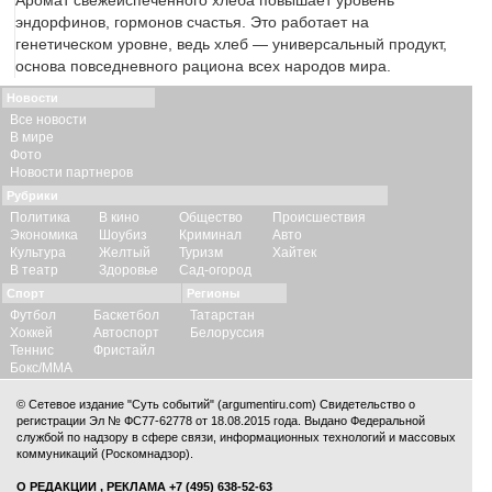
Аромат свежеиспеченного хлеба повышает уровень
эндорфинов, гормонов счастья. Это работает на
генетическом уровне, ведь хлеб — универсальный продукт,
основа повседневного рациона всех народов мира.
Новости
Все новости
В мире
Фото
Новости партнеров
Рубрики
Политика
В кино
Общество
Происшествия
Экономика
Шоубиз
Криминал
Авто
Культура
Желтый
Туризм
Хайтек
В театр
Здоровье
Сад-огород
Спорт
Регионы
Футбол
Баскетбол
Татарстан
Хоккей
Автоспорт
Белоруссия
Теннис
Фристайл
Бокс/ММА
© Сетевое издание "Суть событий" (argumentiru.com) Свидетельство о
регистрации Эл № ФС77-62778 от 18.08.2015 года. Выдано Федеральной
службой по надзору в сфере связи, информационных технологий и массовых
коммуникаций (Роскомнадзор).
О РЕДАКЦИИ
,
РЕКЛАМА
+7 (495) 638-52-63