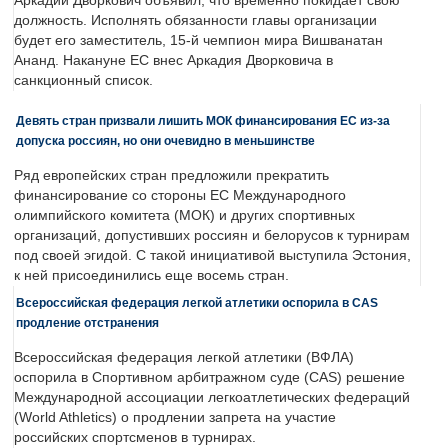
Аркадий Дворкович объявил, что временно покидает свою
должность. Исполнять обязанности главы организации
будет его заместитель, 15-й чемпион мира Вишванатан
Ананд. Накануне ЕС внес Аркадия Дворковича в
санкционный список.
Девять стран призвали лишить МОК финансирования ЕС из-за
допуска россиян, но они очевидно в меньшинстве
Ряд европейских стран предложили прекратить
финансирование со стороны ЕС Международного
олимпийского комитета (МОК) и других спортивных
организаций, допустивших россиян и белорусов к турнирам
под своей эгидой. С такой инициативой выступила Эстония,
к ней присоединились еще восемь стран.
Всероссийская федерация легкой атлетики оспорила в CAS
продление отстранения
Всероссийская федерация легкой атлетики (ВФЛА)
оспорила в Спортивном арбитражном суде (CAS) решение
Международной ассоциации легкоатлетических федераций
(World Athletics) о продлении запрета на участие
российских спортсменов в турнирах.