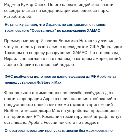
Раджеш Кумар Сингх. По его словам, индийские власти
сосредоточатся на модернизации имеющегося парка
истребителей.
Нетаньяху заявил, что Израиль не соглашался с планом
трамповского "Совета мира" по разоружению ХАМАС
Премьер-министр Израиля Биньямин Нетаньяху заявил,
что у него есть разногласия с президентом США Дональдом
Трампом по вопросу разоружения ХАМАС. По его словам,
Израиль не соглашался с планом, о котором американский
лидер объявил на прошлой неделе.
ФАС возбудила дело против давно ушедшей из РФ Apple из-за
непредустановки RuStore и Max
Федеральная антимонопольная служба возбудила дело
против корпорации Apple за неисполнения требований о
предустановке производителями гаджетов приложений
RuStore и мессенджера Max на устройства, продающиеся
на территории РФ. Компании грозит крупный штраф, но тут
есть нюанс: Apple в России ничего и не продает.
Операторы перестали пропускать звонки без маркировки, но