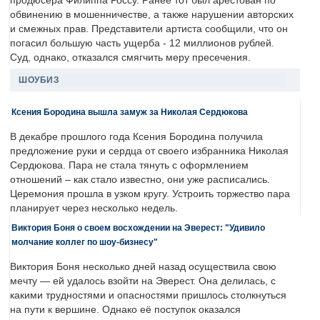
продюсера Филиппа Россу. Ранее тот был арестован по
обвинению в мошенничестве, а также нарушении авторских
и смежных прав. Представители артиста сообщили, что он
погасил большую часть ущерба - 12 миллионов рублей.
Суд, однако, отказался смягчить меру пресечения.
ШОУБИЗ
Ксения Бородина вышла замуж за Николая Сердюкова
В декабре прошлого года Ксения Бородина получила
предложение руки и сердца от своего избранника Николая
Сердюкова. Пара не стала тянуть с оформлением
отношений – как стало известно, они уже расписались.
Церемония прошла в узком кругу. Устроить торжество пара
планирует через несколько недель.
Виктория Боня о своем восхождении на Эверест: "Удивило
молчание коллег по шоу-бизнесу"
Виктория Боня несколько дней назад осуществила свою
мечту — ей удалось взойти на Эверест. Она делилась, с
какими трудностями и опасностями пришлось столкнуться
на пути к вершине. Однако её поступок оказался