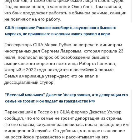
ряд банков, а также одно физическое лицо и шесть судов.
Под санкции попал, в частности Озон банк. Там заявили,
что банк продолжает работать в обычном режиме, санкции
не повлияют на его работу.
США попросили Россию освободить осужденного бывшего
морпеха, не принявшего в колонии наших правил и норм
Госсекретарь США Марко Рубио на встрече с министром
иностранных дел Сергеем Лавровым, которая прошла 23
июля, подписал вопрос об освобождении бывшего
американского морского пехотинца Роберта Гилмана,
который с 2022 года находится в российской тюрьме.
Семья американца утверждает, что он впал в
диссоциативный ступор.
"Веселый молочник" Джастас Уолкер заявил, что депортация его
семье не грозит, и он подает на гражданство РФ
Переехавший в Россию из США фермер Джастас Уолкер
сообщил, что его семье не грозит депортация из страны.
По его словам, ситуация разрешилась после посещения им
миграционной службы. Он добавил, что подает заявление
на российское гражданство и рассчитывает на его