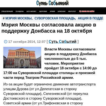
СПЕЦОПЕРАЦИЯ
СКАНДАЛЫ
ШОУ-БИЗНЕС
ЗДОРОВЬЕ
АРМИЯ
ШПИОНАЖ
НЕКРОЛОГ
ПОИСК ПО САЙТУ
#
МЭРИЯ МОСКВЫ
,
СУВОРОВСКАЯ ПЛОЩАДЬ
,
АКЦИЯ В ПОДДЕ
Мэрия Москвы согласовала акцию в
поддержку Донбасса на 18 октября
[
С
уть
С
о
б
ытий
]
17 октября 2014, 12:07
Власти Москвы согласовали
акцию в поддержку Донбасса
численностью до 5 тыс.
человек. Мероприятие
пройдет 18 октября с 14:00 до
17:00 на Суворовской площади столицы и проезжей
части перед Театром Российской армии.
Из-за акции будет ограничено движение автотранспорта
улицам Дурова (от ул.Делегатская в сторону
Суворовской площади), Селезневской (от переулка
Достоевского в сторону Суворовской площади),
Советской армии (от ул.Трифоновская в сторону