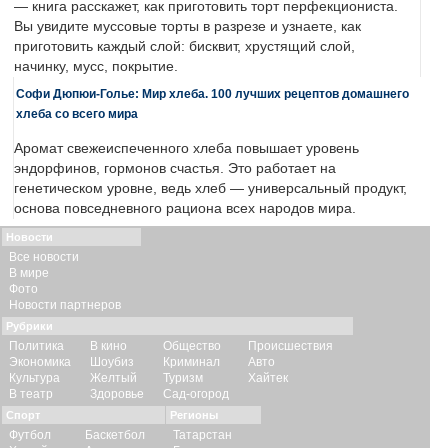
— книга расскажет, как приготовить торт перфекциониста.
Вы увидите муссовые торты в разрезе и узнаете, как
приготовить каждый слой: бисквит, хрустящий слой,
начинку, мусс, покрытие.
Софи Дюпюи-Голье: Мир хлеба. 100 лучших рецептов домашнего
хлеба со всего мира
Аромат свежеиспеченного хлеба повышает уровень
эндорфинов, гормонов счастья. Это работает на
генетическом уровне, ведь хлеб — универсальный продукт,
основа повседневного рациона всех народов мира.
Новости
Все новости
В мире
Фото
Новости партнеров
Рубрики
Политика
В кино
Общество
Происшествия
Экономика
Шоубиз
Криминал
Авто
Культура
Желтый
Туризм
Хайтек
В театр
Здоровье
Сад-огород
Спорт
Регионы
Футбол
Баскетбол
Татарстан