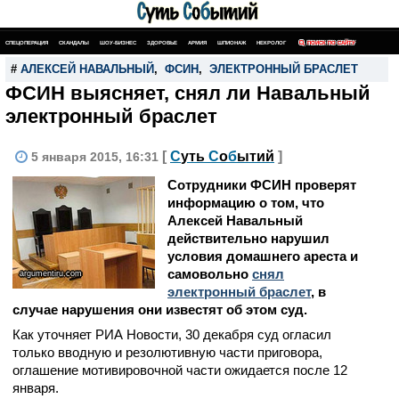
СПЕЦОПЕРАЦИЯ
СКАНДАЛЫ
ШОУ-БИЗНЕС
ЗДОРОВЬЕ
АРМИЯ
ШПИОНАЖ
НЕКРОЛОГ
ПОИСК ПО САЙТУ
#
АЛЕКСЕЙ НАВАЛЬНЫЙ
,
ФСИН
,
ЭЛЕКТРОННЫЙ БРАСЛЕТ
ФСИН выясняет, снял ли Навальный
электронный браслет
[
С
уть
С
о
б
ытий
]
5 января 2015, 16:31
Сотрудники ФСИН проверят
информацию о том, что
Алексей Навальный
действительно нарушил
условия домашнего ареста и
самовольно
снял
argumentiru.com
электронный браслет
, в
случае нарушения они известят об этом суд.
Как уточняет РИА Новости, 30 декабря суд огласил
только вводную и резолютивную части приговора,
оглашение мотивировочной части ожидается после 12
января.