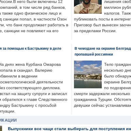
России.В него были включены 12
лишения своб
компаний, в том числе ряд банков,
миллион рубл
а также одно физическое лицо и
налогов. Так
д санкции попал, в частности Озон
публиковать посты в интернет
ли, что банк продолжает работать в
Приговор был вынесен заочно
, санкции не повлияют на его
за пределами России.
я за помощью к Бастрыкину в деле
В чемодане на окраине Белград
пропавшей россиянки
На днях жена Курбана Омарова
Тело граждан
попала в скандал. Валерию
несколько дне
обвинили в ведении
было обнаруж
косметологической деятельности
окраине Белг
без соответствующего диплома.
по подозрени
стал на защиту супруги и записал
смерти задержали несколько 
м обратился к главе Следственного
гражданина Турции. Обстоят
андру Бастрыкину с просьбой
девушки сейчас устанавлива
итуации.
ИКАЦИИ
Выпускники все чаще стали выбирать для поступления и