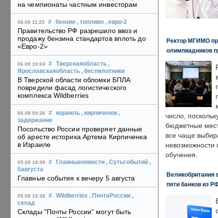
на чемпионаты частным инвесторам
#
бензин
, топливо
, евро-2
06.08 11:25
Правительство РФ разрешило ввоз и
продажу бензина стандартов вплоть до
Ректор МГИМО пр
«Евро-2»
олимпиадников п
#
Тверскаяобласть
,
06.08 10:04
Ярославскаяобласть
, беспилотники
В Тверской области обломки БПЛА
повредили фасад логистического
комплекса Wildberries
#
израиль
, кирпиченок
,
06.08 09:26
число, поскольк
задержание
бюджетные мест
Посольство России проверяет данные
все чаще выбир
об аресте историка Артема Кирпиченка
в Израиле
невозможности 
обучения.
#
Главныеновости
, Сутьсобытий
,
05.08 18:39
5августа
Великобритания в
Главные события к вечеру 5 августа
пяти банков из Р
#
Wildberries
, ПочтаРоссии
,
05.08 18:38
склад
Склады "Почты России" могут быть