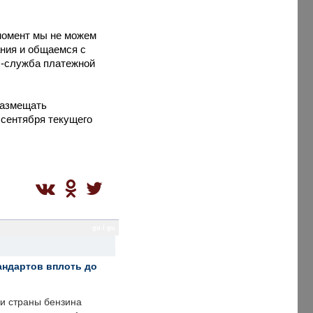
момент мы не можем
ния и общаемся с
с-служба платежной
размещать
 сентября текущего
gu / gu
андартов вплоть до
ии страны бензина