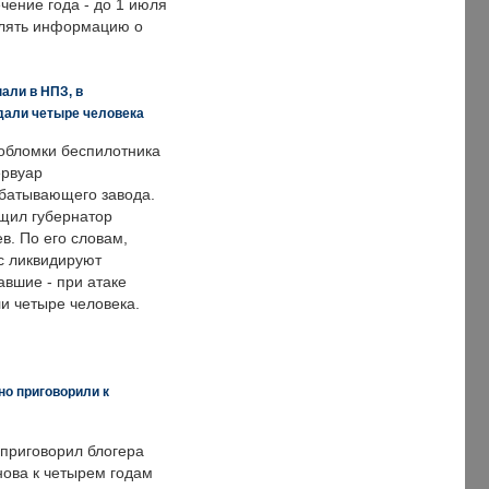
ечение года - до 1 июля
влять информацию о
али в НПЗ, в
дали четыре человека
обломки беспилотника
ервуар
батывающего завода.
щил губернатор
в. По его словам,
с ликвидируют
авшие - при атаке
и четыре человека.
но приговорили к
 приговорил блогера
нова к четырем годам