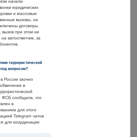
язи начали
звонки юридических
ировки и массовые
ванные вызовы, на
аключены договоры.
, вызов при этом не
на автоответчик, за
бонентов.
твии террористической
 под вопросом?
 в России заочно
обвинение в
еррористической
. ФСБ сообщила, что
явлен в
ванием для этого
ацией Telegram чатов
ся для координации