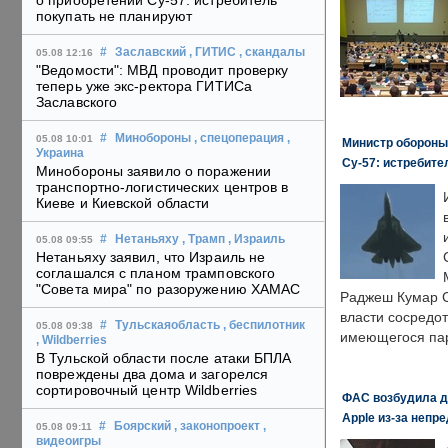
о приобретении Су-57: истребитель
покупать не планируют
#
Заславский
, ГИТИС
, скандалы
05.08 12:16
"Ведомости": МВД проводит проверку
теперь уже экс-ректора ГИТИСа
Заславского
#
Минобороны
, спецоперация
,
05.08 10:01
Министр обороны
Украина
Су-57: истребите
Минобороны заявило о поражении
транспортно-логистических центров в
Киеве и Киевской области
#
Нетаньяху
, Трамп
, Израиль
05.08 09:55
Нетаньяху заявил, что Израиль не
соглашался с планом трамповского
"Совета мира" по разоружению ХАМАС
Раджеш Кумар С
власти сосредо
#
Тульскаяобласть
, беспилотник
05.08 09:38
имеющегося пар
, Wildberries
В Тульской области после атаки БПЛА
повреждены два дома и загорелся
сортировочный центр Wildberries
ФАС возбудила д
Apple из-за непр
#
Боярский
, законопроект
,
05.08 09:11
видеоигры