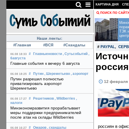
КАРТИНА ДНЯ
СПЕ
ПОИСК ПО САЙТ
Мино
пора
ТЭК и
центр
Наши ленты:
#Главная
#ВСЯ
#Скандалы
#
PAYPAL
,
СЕРВ
Источн
#
Главныеновости
, Сутьсобытий
,
06.08 18:33
6августа
Главные события к вечеру 6 августа
россия
#
Путин
, Шереметьево
, аэропорт
06.08 18:25
Путин разрешил полностью
12 февраля 
приватизировать аэропорт
Шереметьево
#
Решетников
, Wildberries
,
06.08 17:27
налоги
Минэкономразвития прорабатывает
меры поддержки предпринимателей
после атак на склады Wildberries
россиян в офис
#
Омаров
, скандалы
06.08 16:27