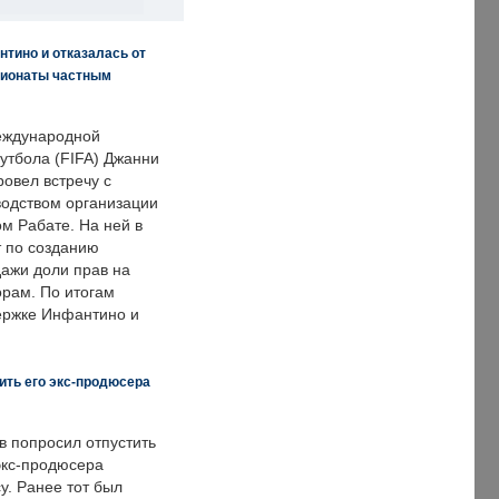
нтино и отказалась от
пионаты частным
еждународной
тбола (FIFA) Джанни
овел встречу с
одством организации
м Рабате. На ней в
т по созданию
дажи доли прав на
рам. По итогам
держке Инфантино и
ить его экс-продюсера
в попросил отпустить
экс-продюсера
у. Ранее тот был