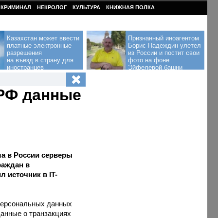
КРИМИНАЛ
НЕКРОЛОГ
КУЛЬТУРА
КНИЖНАЯ ПОЛКА
Казахстан может ввести
Признанный иноагентом
платные электронные
Борис Надеждин улетел
разрешения
из России и постит свои
на въезд в страну для
фото на фоне
иностранцев
Эйфелевой башни
 РФ данные
ла в России серверы
раждан в
 источник в IT-
персональных данных
данные о транзакциях