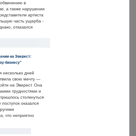
 обвинению в
е, а также нарушении
редставители артиста
льшую часть ущерба -
днако, отказался
ении на Эверест:
оу-бизнесу"
я несколько дней
твила свою мечту —
ойти на Эверест. Она
акими трудностями и
пришлось столкнуться
ё поступок оказался
другими
а, что неприятно