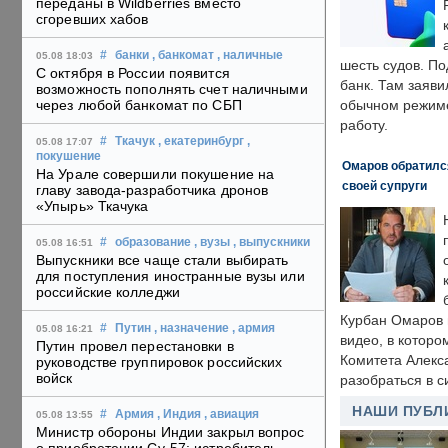
переданы в Wildberries вместо
сгоревших хабов
#
банки
, банкомат
, наличные
05.08 18:03
шесть судов. По
С октября в России появится
банк. Там заяви
возможность пополнять счет наличными
через любой банкомат по СБП
обычном режиме
работу.
#
Ткачук
, екатеринбург
,
05.08 17:07
покушение
Омаров обратилс
На Урале совершили покушение на
своей супруги
главу завода-разработчика дронов
«Упырь» Ткачука
#
образование
, вузы
, выпускники
05.08 16:51
Выпускники все чаще стали выбирать
для поступления иностранные вузы или
российские колледжи
Курбан Омаров в
#
Путин
, назначение
, армия
05.08 16:21
видео, в которо
Путин провел перестановки в
Комитета Алекс
руководстве группировок российских
войск
разобраться в с
НАШИ ПУБЛ
#
Армия
, Индия
, авиация
05.08 13:55
Министр обороны Индии закрыл вопрос