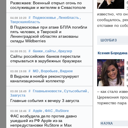
Развожаев: Военный открыл огонь по
сослуживцам и жителям в Севастополе
известно, что о
#
Подмосковье
, Ленобласть
,
04.08 10:20
сообщалось, ре
Тверскаяобласть
отставке по со
В Подмосковье при атаке БПЛА погибли
пять человек, в Тверской и
Ленинградской областях атакованы
ШОУБИЗ
склады Wildberries
#
банки
, сайты
, браузер
04.08 09:31
Ксения Бородина
Сайты российских банков перестали
открываться в зарубежных браузерах
#
МО
, Воробьев
, Видное
03.08 19:08
В Видном в ноябре реконструируют
канализационный коллектор
– как стало изв
#
Главныеновости
, Сутьсобытий
,
03.08 18:49
3августа
Церемония прошл
Главные события к вечеру 3 августа
торжество пара 
#
Apple
, ФАС
, RuStore
03.08 18:46
ФАС возбудила дело против давно
ушедшей из РФ Apple из-за
НАУКА
непредустановки RuStore и Max