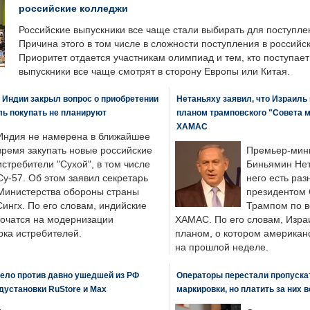
российские колледжи
Российские выпускники все чаще стали выбирать для поступле
Причина этого в том числе в сложности поступления в российс
Приоритет отдается участникам олимпиад и тем, кто поступает 
выпускники все чаще смотрят в сторону Европы или Китая.
 Индии закрыл вопрос о приобретении
Нетаньяху заявил, что Израиль
ль покупать не планируют
планом трамповского "Совета 
ХАМАС
Индия не намерена в ближайшее
время закупать новые российские
Премьер-мин
истребители "Сухой", в том числе
Биньямин Нет
Су-57. Об этом заявил секретарь
него есть раз
Министерства обороны страны
президентом
ингх. По его словам, индийские
Трампом по в
точатся на модернизации
ХАМАС. По его словам, Изра
ка истребителей.
планом, о котором американ
на прошлой неделе.
ело против давно ушедшей из РФ
Операторы перестали пропускат
едустановки RuStore и Max
маркировки, но платить за них 