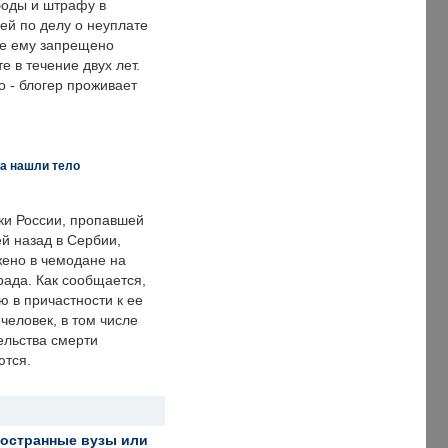
оды и штрафу в
ей по делу о неуплате
же ему запрещено
е в течение двух лет.
 - блогер проживает
а нашли тело
ки России, пропавшей
й назад в Сербии,
ено в чемодане на
рада. Как сообщается,
ю в причастности к ее
человек, в том числе
ельства смерти
ются.
ностранные вузы или