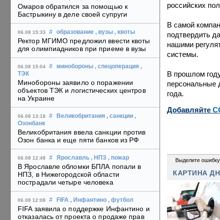
российских пол
Омаров обратился за помощью к
Бастрыкину в деле своей супруги
В самой компан
#
образование
, вузы
, квоты
06.08 15:33
подтвердить д
Ректор МГИМО предложил ввести квоты
нашими регулят
для олимпиадников при приеме в вузы
системы.
#
минобороны
, спецоперация
,
06.08 15:04
В прошлом году
ТЭК
Минобороны заявило о поражении
персональные д
объектов ТЭК и логистических центров
года.
на Украине
Добавляйте
C
#
Великобритания
, санкции
,
06.08 13:18
Озонбанк
Великобритания ввела санкции против
Озон банка и еще пяти банков из РФ
#
Ярославль
, НПЗ
, пожар
06.08 12:48
0
Выделите ошибку
В Ярославле обломки БПЛА попали в
КАРТИНА Д
НПЗ, в Нижегородской области
пострадали четыре человека
#
FIFA
, Инфантино
, футбол
06.08 12:08
FIFA заявила о поддержке Инфантино и
отказалась от проекта о продаже прав