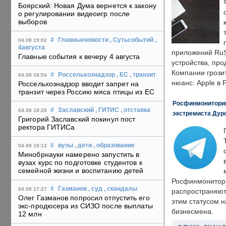
Боярский: Новая Дума вернется к закону
о регулировании видеоигр после
выборов
#
Главныеновости
, Сутьсобытий
,
04.08 19:02
4августа
приложений RuS
Главные события к вечеру 4 августа
устройства, пр
Компании грозит
#
Россельхознадзор
, ЕС
, транзит
04.08 18:54
нюанс: Apple в 
Россельхознадзор вводит запрет на
транзит через Россию мяса птицы из ЕС
Росфинмониторинг
#
Заславский
, ГИТИС
, отставка
04.08 18:28
экстремиста Дуро
Григорий Заславский покинул пост
ректора ГИТИСа
#
вузы
, дети
, образование
04.08 18:13
Минобрнауки намерено запустить в
вузах курс по подготовке студентов к
семейной жизни и воспитанию детей
Росфинмонитори
#
Газманов
, суд
, скандалы
04.08 17:27
распространяютс
Олег Газманов попросил отпустить его
этим статусом 
экс-продюсера из СИЗО после выплаты
бизнесмена.
12 млн