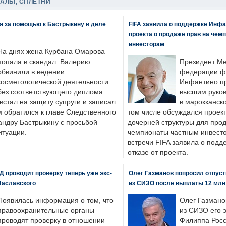
ДАЛЫ, СПЛЕТНИ
я за помощью к Бастрыкину в деле
FIFA заявила о поддержке Инфа
проекта о продаже прав на чем
инвесторам
На днях жена Курбана Омарова
попала в скандал. Валерию
Президент М
обвинили в ведении
федерации фу
косметологической деятельности
Инфантино пр
без соответствующего диплома.
высшим руков
стал на защиту супруги и записал
в марокканско
м обратился к главе Следственного
том числе обсуждался проек
андру Бастрыкину с просьбой
дочерней структуры для про
итуации.
чемпионаты частным инвесто
встречи FIFA заявила о под
отказе от проекта.
 проводит проверку теперь уже экс-
Олег Газманов попросил отпуст
Заславского
из СИЗО после выплаты 12 млн
Появилась информация о том, что
Олег Газмано
правоохранительные органы
из СИЗО его 
проводят проверку в отношении
Филиппа Росс