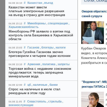
СЛУХИ, СКАН
#
Казахстан
, въезд
04.08 16:10
Казахстан может ввести
платные электронные разрешения
Омаров обратилс
на въезд в страну для иностранцев
своей супруги
#
Минобороны
, спецоперация
,
04.08 15:12
Харьковскаяобласть
Минобороны РФ заявило о взятии под
контроль села Бакшеевка в Харьковской
области
#
Гасанов
, блогеры
, налоги
04.08 15:03
Курбан Омаров в
Блогера Гусейна Гасанова заочно
видео, в которо
приговорили к четырем годам колонии
Комитета Алекс
разобраться в с
#
Армения
, политика
, запреты
04.08 13:10
Торговая война с недавним союзником
продолжается: теперь запрещена
минеральная вода
"Ведомости": МВД
#
цб
, наличные
, банки
04.08 12:00
ректора ГИТИСа 
Спрос на наличные в июле стал
рекордным в этом году
#
Севастополь
, стрельба
,
04.08 11:05
военнослужащие