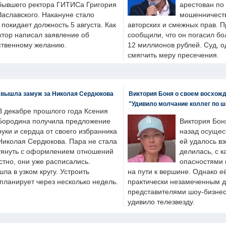
бывшего ректора ГИТИСа Григория
арестован по
Заславского. Накануне стало
мошенничеств
н покидает должность 5 августа. Как
авторских и смежных прав. П
ктор написал заявление об
сообщили, что он погасил бо
бственному желанию.
12 миллионов рублей. Суд, о
смягчить меру пресечения.
 вышла замуж за Николая Сердюкова
Виктория Боня о своем восхожд
"Удивило молчание коллег по ш
В декабре прошлого года Ксения
Бородина получила предложение
Виктория Бон
руки и сердца от своего избранника
назад осущес
Николая Сердюкова. Пара не стала
ей удалось вз
тянуть с оформлением отношений
делилась, с к
естно, они уже расписались.
опасностями 
а в узком кругу. Устроить
на пути к вершине. Однако е
планирует через несколько недель.
практически незамеченным 
представителями шоу-бизнес
удивило телезвезду.