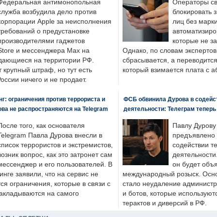
Федеральная антимонопольная
Операторы св
служба возбудила дело против
блокировать 
корпорации Apple за неисполнения
лиц без марк
требований о предустановке
автоматизиро
производителями гаджетов
которые не з
tore и мессенджера Max на
Однако, по словам экспертов
одающиеся на территории РФ.
сбрасывается, а переводится 
 крупный штраф, но тут есть
который взимается плата с а
России ничего и не продает.
: ограничения против террориста и
ФСБ обвинила Дурова в содейс
ва не распространяются на Telegram
деятельности: Телеграм теперь
После того, как основателя
Павлу Дурову
Telegram Павла Дурова внесли в
предъявлено 
список террористов и экстремистов,
содействии т
возник вопрос, как это затронет сам
деятельности
мессенджер и его пользователей. В
он будет объ
нге заявили, что на сервис не
международный розыск. Осно
я ограничения, которые в связи с
стало неудаление администр
накладываются на самого
и ботов, которые используют
терактов и диверсий в РФ.