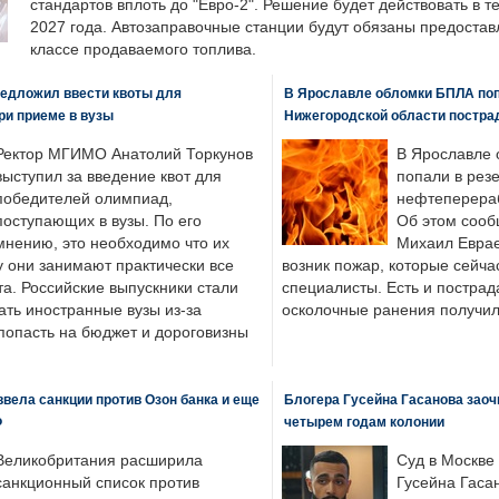
стандартов вплоть до "Евро-2". Решение будет действовать в т
2027 года. Автозаправочные станции будут обязаны предоста
классе продаваемого топлива.
едложил ввести квоты для
В Ярославле обломки БПЛА поп
ри приеме в вузы
Нижегородской области постра
Ректор МГИМО Анатолий Торкунов
В Ярославле 
выступил за введение квот для
попали в рез
победителей олимпиад,
нефтеперера
поступающих в вузы. По его
Об этом сооб
мнению, это необходимо что их
Михаил Еврае
у они занимают практически все
возник пожар, которые сейча
а. Российские выпускники стали
специалисты. Есть и пострад
ать иностранные вузы из-за
осколочные ранения получил
попасть на бюджет и дороговизны
вела санкции против Озон банка и еще
Блогера Гусейна Гасанова заоч
Ф
четырем годам колонии
Великобритания расширила
Суд в Москве
санкционный список против
Гусейна Гаса