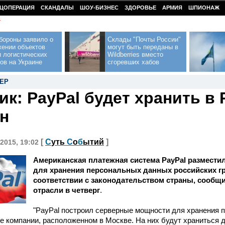
ЦОПЕРАЦИЯ
СКАНДАЛЫ
ШОУ-БИЗНЕС
ЗДОРОВЬЕ
АРМИЯ
ШПИОНАЖ
У
бороны заявило о
Склады "Почты России"
жении объектов
могут быть переданы в
 логистических
Wildberries вместо
ов на Украине
сгоревших хабов
ЕР
ик: PayPal будет хранить в
н
[
С
уть
С
о
б
ытий
]
2015, 19:02
Американская платежная система PayPal размести
для хранения персональных данных российских г
соответствии с законодательством страны, сообщил
отрасли в четверг
.
"PayPal построил серверные мощности для хранения 
е компании, расположенном в Москве. На них будут храниться 