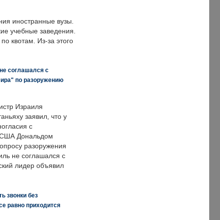
ния иностранные вузы.
кие учебные заведения.
по квотам. Из-за этого
 не соглашался с
мира" по разоружению
истр Израиля
аньяху заявил, что у
ногласия с
 США Дональдом
опросу разоружения
иль не соглашался с
ский лидер объявил
ь звонки без
все равно приходится