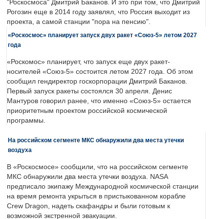
"Роскосмоса" Дмитрий Баканов. И это при том, что Дмитрий
Рогозин еще в 2014 году заявлял, что Россия выходит из
проекта, а самой станции "пора на пенсию".
«Роскосмос» планирует запуск двух ракет «Союз-5» летом 2027
года
«Роскомос» планирует, что запуск еще двух ракет-
носителей «Союз-5» состоится летом 2027 года. Об этом
сообщил гендиректор госкорпорации Дмитрий Баканов.
Первый запуск ракеты состоялся 30 апреля. Денис
Мантуров говорил ранее, что именно «Союз-5» остается
приоритетным проектом российской космической
программы.
На российском сегменте МКС обнаружили два места утечки
воздуха
В «Роскосмосе» сообщили, что на российском сегменте
МКС обнаружили два места утечки воздуха. NASA
предписало экипажу Международной космической станции
на время ремонта укрыться в пристыкованном корабле
Crew Dragon, надеть скафандры и были готовым к
возможной экстренной эвакуации.