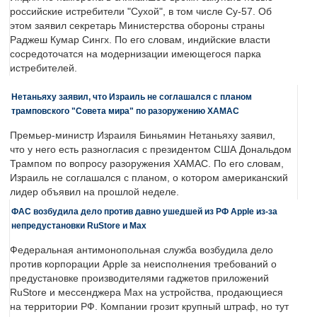
российские истребители "Сухой", в том числе Су-57. Об
этом заявил секретарь Министерства обороны страны
Раджеш Кумар Сингх. По его словам, индийские власти
сосредоточатся на модернизации имеющегося парка
истребителей.
Нетаньяху заявил, что Израиль не соглашался с планом
трамповского "Совета мира" по разоружению ХАМАС
Премьер-министр Израиля Биньямин Нетаньяху заявил,
что у него есть разногласия с президентом США Дональдом
Трампом по вопросу разоружения ХАМАС. По его словам,
Израиль не соглашался с планом, о котором американский
лидер объявил на прошлой неделе.
ФАС возбудила дело против давно ушедшей из РФ Apple из-за
непредустановки RuStore и Max
Федеральная антимонопольная служба возбудила дело
против корпорации Apple за неисполнения требований о
предустановке производителями гаджетов приложений
RuStore и мессенджера Max на устройства, продающиеся
на территории РФ. Компании грозит крупный штраф, но тут