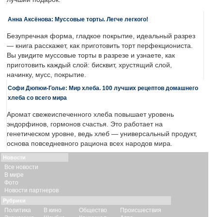
Анна Аксёнова: Муссовые торты. Легче легкого!
Безупречная форма, гладкое покрытие, идеальный разрез
— книга расскажет, как приготовить торт перфекциониста.
Вы увидите муссовые торты в разрезе и узнаете, как
приготовить каждый слой: бисквит, хрустящий слой,
начинку, мусс, покрытие.
Софи Дюпюи-Голье: Мир хлеба. 100 лучших рецептов домашнего
хлеба со всего мира
Аромат свежеиспеченного хлеба повышает уровень
эндорфинов, гормонов счастья. Это работает на
генетическом уровне, ведь хлеб — универсальный продукт,
основа повседневного рациона всех народов мира.
Новости
Все новости
В мире
Фото
Новости партнеров
Рубрики
Политика
В кино
Общество
Происшествия