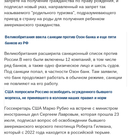
запрете на получение гражданства по праву рождения, и
подписал новый указ, направленный на запрет так
называемого "родильного туризма", подразумевающего
приезд в страну на роды для получения ребенком
американского гражданства.
Великобритания ввела санкции против Озон банка и еще пяти
банков из РФ
Великобритания расширила санкционный список против
России.В него были включены 12 компаний, в том числе
ряд банков, а также одно физическое лицо и шесть судов.
Под санкции попал, в частности Озон банк. Там заявили,
что банк продолжает работать в обычном режиме, санкции
не повлияют на его работу.
США попросили Россию освободить осужденного бывшего
морпеха, не принявшего в колонии наших правил и норм
Госсекретарь США Марко Рубио на встрече с министром
иностранных дел Сергеем Лавровым, которая прошла 23
июля, подписал вопрос об освобождении бывшего
американского морского пехотинца Роберта Гилмана,
который с 2022 года находится в российской тюрьме.