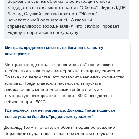
Верховный суд иск об отмене регистрации списка
кандидатов в парламент от партии "Яблоко". Лидер ЛДПР
Леонид Слуцкий призвал признать "Яблоко"
нежелательной организацией. А главный
справедливорос вообще заявил, что "Яблоко" продает
Родину и обратился в прокуратуру.
Минтранс предложил снизить требования к качеству
авиакеросина
Минтранс предложил "скорректировать" технические
требования к качеству авиакеросина в сторону снижения.
По мнению ведомства, это позволит увеличить количество
топлива. Предлагается, в частности, выпускать
авиакеросин с менее жесткими требованиями к
температуре замерзания - не при –60°C, как делают
сейчас, а при –50°C.
Где родился, там не пригодился: Дональд Трамп подписал
новый указ по борьбе с "родильным туризмом"
Дональд Трамп попытался обойти недавнее решение
Верховного суда, признавшее незаконным его указ о