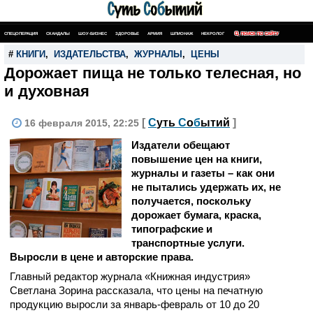
СПЕЦОПЕРАЦИЯ
СКАНДАЛЫ
ШОУ-БИЗНЕС
ЗДОРОВЬЕ
АРМИЯ
ШПИОНАЖ
НЕКРОЛОГ
ПОИСК ПО САЙТУ
#
КНИГИ
,
ИЗДАТЕЛЬСТВА
,
ЖУРНАЛЫ
,
ЦЕНЫ
Дорожает пища не только телесная, но
и духовная
[
С
уть
С
о
б
ытий
]
16 февраля 2015, 22:25
Издатели обещают
повышение цен на книги,
журналы и газеты – как они
не пытались удержать их, не
получается, поскольку
дорожает бумага, краска,
типографские и
транспортные услуги.
Выросли в цене и авторские права.
Главный редактор журнала «Книжная индустрия»
Светлана Зорина рассказала, что цены на печатную
продукцию выросли за январь-февраль от 10 до 20