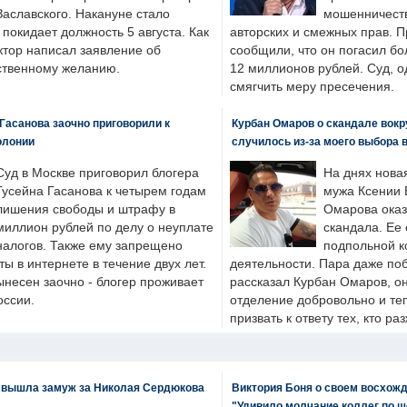
Заславского. Накануне стало
мошенничеств
н покидает должность 5 августа. Как
авторских и смежных прав. П
ктор написал заявление об
сообщили, что он погасил бо
бственному желанию.
12 миллионов рублей. Суд, о
смягчить меру пресечения.
Гасанова заочно приговорили к
Курбан Омаров о скандале вокр
олонии
случилось из-за моего выбора 
Суд в Москве приговорил блогера
На днях нова
Гусейна Гасанова к четырем годам
мужа Ксении 
лишения свободы и штрафу в
Омарова оказ
миллион рублей по делу о неуплате
скандала. Ее
налогов. Также ему запрещено
подпольной к
ты в интернете в течение двух лет.
деятельности. Пара даже поб
ынесен заочно - блогер проживает
рассказал Курбан Омаров, о
оссии.
отделение добровольно и т
призвать к ответу тех, кто ра
 вышла замуж за Николая Сердюкова
Виктория Боня о своем восхожд
"Удивило молчание коллег по ш