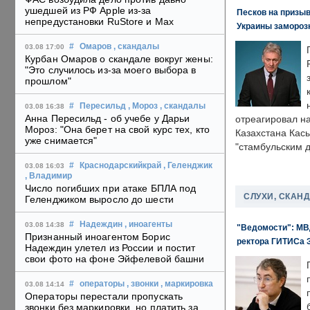
ушедшей из РФ Apple из-за
Песков на призыв
непредустановки RuStore и Max
Украины замороз
#
Омаров
, скандалы
03.08 17:00
Курбан Омаров о скандале вокруг жены:
"Это случилось из-за моего выбора в
прошлом"
#
Пересильд
, Мороз
, скандалы
03.08 16:38
Анна Пересильд - об учебе у Дарьи
отреагировал н
Мороз: "Она берет на свой курс тех, кто
Казахстана Кас
уже снимается"
"стамбульским 
#
Краснодарскийкрай
, Геленджик
03.08 16:03
, Владимир
Число погибших при атаке БПЛА под
СЛУХИ, СКАН
Геленджиком выросло до шести
#
Надеждин
, иноагенты
03.08 14:38
"Ведомости": МВД
Признанный иноагентом Борис
ректора ГИТИСа 
Надеждин улетел из России и постит
свои фото на фоне Эйфелевой башни
#
операторы
, звонки
, маркировка
03.08 14:14
Операторы перестали пропускать
звонки без маркировки, но платить за