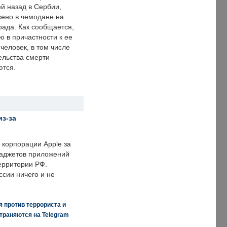
й назад в Сербии,
ено в чемодане на
рада. Как сообщается,
ю в причастности к ее
человек, в том числе
ельства смерти
ются.
из-за
корпорации Apple за
гаджетов приложений
ерритории РФ.
ссии ничего и не
 против террориста и
траняются на Telegram