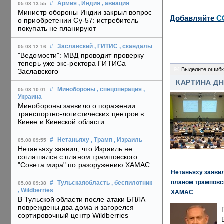
#
Армия
, Индия
, авиация
05.08 13:55
Министр обороны Индии закрыл вопрос
Добавляйте
C
о приобретении Су-57: истребитель
покупать не планируют
#
Заславский
, ГИТИС
, скандалы
05.08 12:16
"Ведомости": МВД проводит проверку
теперь уже экс-ректора ГИТИСа
94
Выделите ошибк
Заславского
КАРТИНА Д
#
Минобороны
, спецоперация
,
05.08 10:01
Украина
Минобороны заявило о поражении
транспортно-логистических центров в
Киеве и Киевской области
#
Нетаньяху
, Трамп
, Израиль
05.08 09:55
Нетаньяху заявил, что Израиль не
соглашался с планом трамповского
"Совета мира" по разоружению ХАМАС
Нетаньяху заявил
планом трамповс
#
Тульскаяобласть
, беспилотник
05.08 09:38
, Wildberries
ХАМАС
В Тульской области после атаки БПЛА
повреждены два дома и загорелся
сортировочный центр Wildberries