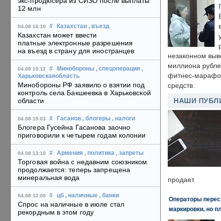
экс-продюсера из СИЗО после выплаты
12 млн
#
Казахстан
, въезд
04.08 16:10
Казахстан может ввести
платные электронные разрешения
на въезд в страну для иностранцев
незаконном выв
миллиона рубле
#
Минобороны
, спецоперация
,
04.08 15:12
фитнес-марафон
Харьковскаяобласть
Минобороны РФ заявило о взятии под
средств.
контроль села Бакшеевка в Харьковской
области
НАШИ ПУБЛ
#
Гасанов
, блогеры
, налоги
04.08 15:03
Блогера Гусейна Гасанова заочно
приговорили к четырем годам колонии
#
Армения
, политика
, запреты
04.08 13:10
Торговая война с недавним союзником
продолжается: теперь запрещена
минеральная вода
продает.
#
цб
, наличные
, банки
04.08 12:00
Операторы перест
Спрос на наличные в июле стал
маркировки, но п
рекордным в этом году