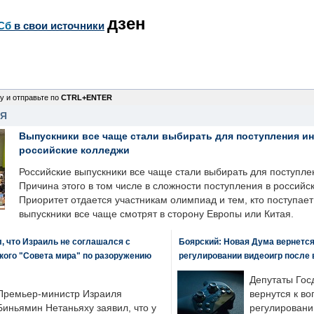
дзен
Сб
в свои источники
у и отправьте по
CTRL+ENTER
НЯ
Выпускники все чаще стали выбирать для поступления и
российские колледжи
Российские выпускники все чаще стали выбирать для поступле
Причина этого в том числе в сложности поступления в российс
Приоритет отдается участникам олимпиад и тем, кто поступает 
выпускники все чаще смотрят в сторону Европы или Китая.
, что Израиль не соглашался с
Боярский: Новая Дума вернется 
кого "Совета мира" по разоружению
регулировании видеоигр после
Депутаты Гос
Премьер-министр Израиля
вернутся к во
Биньямин Нетаньяху заявил, что у
регулировани