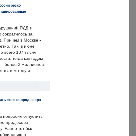
оссии резко
планированные
арушений ПДД в
о сократилось за
. Причем в Москве -
етно. Так, в июне
о всего 137 тысяч
сти, тогда как годом
 - более 2 миллионов.
 в этом году и
ить его экс-продюсера
в попросил отпустить
экс-продюсера
у. Ранее тот был
 обвинению в