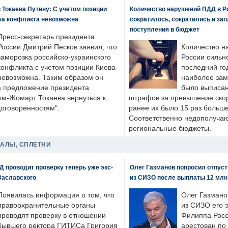
 Токаева Путину: С учетом позиции
Количество нарушений ПДД в Р
ка конфликта невозможна
сократилось, сократились и за
поступления в бюджет
Пресс-секретарь президента
России Дмитрий Песков заявил, что
Количество н
заморозка российско-украинского
России сильн
конфликта с учетом позиции Киева
последний год
невозможна. Таким образом он
наиболее зам
а предложение президента
было выписан
ым-Жомарт Токаева вернуться к
штрафов за превышение скоро
договоренностям".
ранее их было 15 раз больше
Соответственно недополучают
региональные бюджеты.
ДАЛЫ, СПЛЕТНИ
 проводит проверку теперь уже экс-
Олег Газманов попросил отпуст
Заславского
из СИЗО после выплаты 12 млн
Появилась информация о том, что
Олег Газмано
правоохранительные органы
из СИЗО его 
проводят проверку в отношении
Филиппа Росс
бывшего ректора ГИТИСа Григория
арестован по