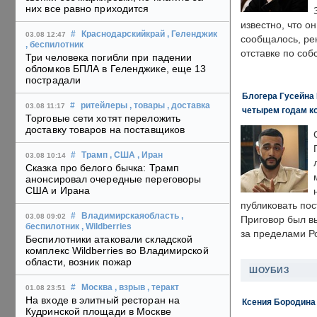
них все равно приходится
известно, что о
#
Краснодарскийкрай
, Геленджик
03.08 12:47
сообщалось, ре
, беспилотник
отставке по со
Три человека погибли при падении
обломков БПЛА в Геленджике, еще 13
пострадали
Блогера Гусейна 
#
ритейлеры
, товары
, доставка
03.08 11:17
четырем годам к
Торговые сети хотят переложить
доставку товаров на поставщиков
#
Трамп
, США
, Иран
03.08 10:14
Сказка про белого бычка: Трамп
анонсировал очередные переговоры
США и Ирана
публиковать пос
#
Владимирскаяобласть
,
03.08 09:02
Приговор был в
беспилотник
, Wildberries
за пределами Р
Беспилотники атаковали складской
комплекс Wildberries во Владимирской
области, возник пожар
ШОУБИЗ
#
Москва
, взрыв
, теракт
01.08 23:51
На входе в элитный ресторан на
Ксения Бородина
Кудринской площади в Москве