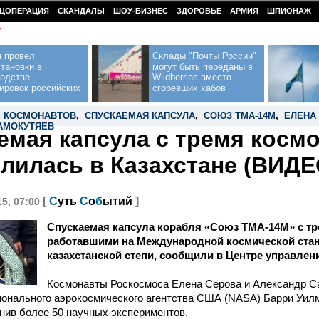
ЦОПЕРАЦИЯ
СКАНДАЛЫ
ШОУ-БИЗНЕС
ЗДОРОВЬЕ
АРМИЯ
ШПИОНАЖ
У
н провел
Склады "Почты России"
тановки в
могут быть переданы в
водстве
Wildberries вместо
ировок российских
сгоревших хабов
 КОСМОНАВТОВ
,
СПУСКАЕМАЯ КАПСУЛА
,
СОЮЗ ТМА-14М
,
ЕЛЕНА
АМОКУТЯЕВ
емая капсула с тремя косм
лилась в Казахстане (ВИДЕ
[
С
уть
С
о
б
ытий
]
15, 07:00
Спускаемая капсула корабля «Союз ТМА-14М» с тр
работавшими на Международной космической стан
казахстанской степи, сообщили в Центре управлен
Космонавты Роскосмоса Елена Серова и Александр Са
ионального аэрокосмического агентства США (NASA) Барри Уил
нив более 50 научных экспериментов.