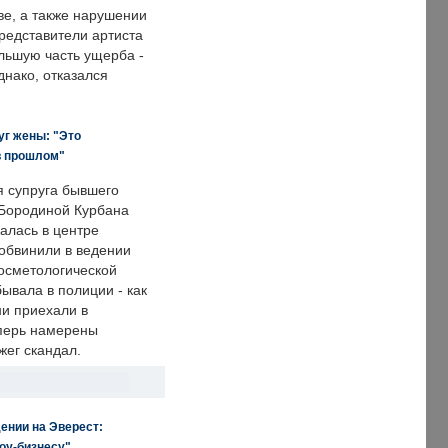
е, а также нарушении
редставители артиста
льшую часть ущерба -
днако, отказался
уг жены: "Это
в прошлом"
я супруга бывшего
Бородиной Курбана
алась в центре
 обвинили в ведении
осметологической
ывала в полиции - как
ни приехали в
еперь намерены
зжег скандал.
ении на Эверест:
оу-бизнесу"