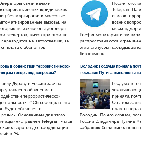
Операторы связи начали
После того, к
блокировать звонки юридических
Telegram Пав
лиц без маркировки и массовые
список террор
автоматизированные вызовы, на
возник вопрос
которые не заключены договоры.
мессенджер и
ам экспертов, вызов при этом не
Росфинмониторинге заявили, 
 переводится на автоответчик, за
распространяются ограничени
ся плата с абонентов.
этим статусом накладываютс
бизнесмена.
рова в содействии террористической
Володин: Госдума приняла почти
леграм теперь под вопросом?
послания Путина выполнены н
Павлу Дурову в России заочно
Госдума в теч
предъявлено обвинение в
заканчивающе
содействии террористической
приняла почти
деятельности. ФСБ сообщила, что
Об этом заяв
он будет объявлен в
палаты парла
розыск. Основанием для этого
Володин. По его словам, пос
ие администрацией Telegram чатов
России Владимира Путина Ф
е используются для координации
собранию были выполнены н
рсий в РФ.