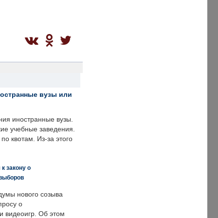
ностранные вузы или
ния иностранные вузы.
кие учебные заведения.
по квотам. Из-за этого
к закону о
 выборов
думы нового созыва
просу о
и видеоигр. Об этом