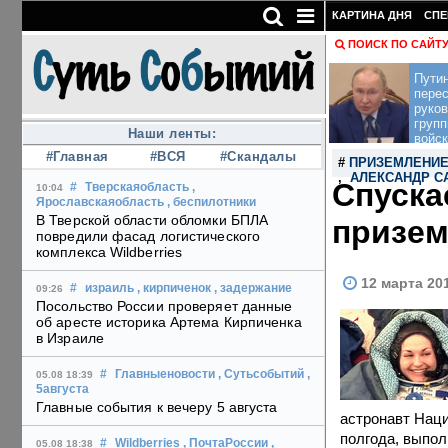
КАРТИНА ДНЯ
СПЕ
ПОИСК ПО САЙТ
Пути
перес
руко
групп
Наши ленты:
войск
#Главная
#ВСЯ
#Скандалы
#
ПРИЗЕМЛЕНИЕ
,
АЛЕКСАНДР С
Спуска
#
Тверскаяобласть
,
10:04
Ярославскаяобласть
, беспилотники
В Тверской области обломки БПЛА
призем
повредили фасад логистического
комплекса Wildberries
12 марта 20
#
израиль
, кирпиченок
, задержание
09:26
Посольство России проверяет данные
об аресте историка Артема Кирпиченка
в Израиле
#
Главныеновости
, Сутьсобытий
,
05.08 18:39
5августа
Главные события к вечеру 5 августа
астронавт Нац
полгода, выпол
#
Wildberries
, ПочтаРоссии
,
05.08 18:38