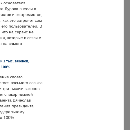
ак основателя
ла Дурова внесли в
истов и экстремистов,
, как это затронет сам
 его пользователей. В
что на сервис не
я, которые в связи с
я на самого
 3 тыс. законов,
а 100%
ение своего
гося восьмого созыва
 три тысячи законов.
ил спикер нижней
мента Вячеслав
лания президента
едеральному
а 100%.