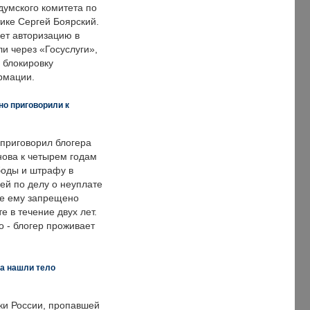
думского комитета по
ке Сергей Боярский.
ет авторизацию в
и через «Госуслуги»,
 блокировку
рмации.
но приговорили к
 приговорил блогера
нова к четырем годам
оды и штрафу в
ей по делу о неуплате
же ему запрещено
е в течение двух лет.
 - блогер проживает
а нашли тело
ки России, пропавшей