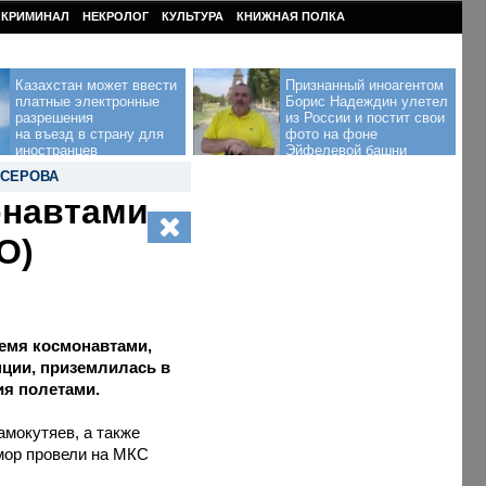
КРИМИНАЛ
НЕКРОЛОГ
КУЛЬТУРА
КНИЖНАЯ ПОЛКА
Казахстан может ввести
Признанный иноагентом
платные электронные
Борис Надеждин улетел
разрешения
из России и постит свои
на въезд в страну для
фото на фоне
иностранцев
Эйфелевой башни
 СЕРОВА
онавтами
О)
емя космонавтами,
ции, приземлилась в
ия полетами.
мокутяев, а также
мор провели на МКС