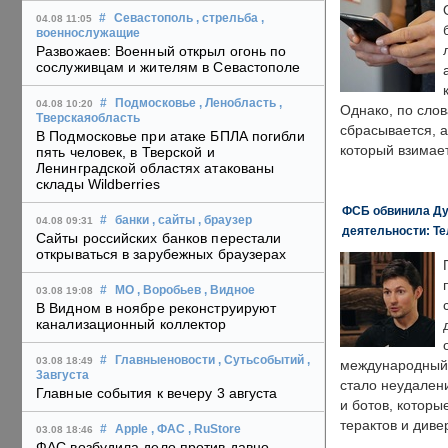
#
Севастополь
, стрельба
,
04.08 11:05
военнослужащие
Развожаев: Военный открыл огонь по
сослуживцам и жителям в Севастополе
#
Подмосковье
, Ленобласть
,
04.08 10:20
Однако, по слов
Тверскаяобласть
сбрасывается, а
В Подмосковье при атаке БПЛА погибли
который взимает
пять человек, в Тверской и
Ленинградской областях атакованы
склады Wildberries
ФСБ обвинила Ду
#
банки
, сайты
, браузер
04.08 09:31
деятельности: Те
Сайты российских банков перестали
открываться в зарубежных браузерах
#
МО
, Воробьев
, Видное
03.08 19:08
В Видном в ноябре реконструируют
канализационный коллектор
#
Главныеновости
, Сутьсобытий
,
03.08 18:49
международный 
3августа
стало неудален
Главные события к вечеру 3 августа
и ботов, которы
терактов и диве
#
Apple
, ФАС
, RuStore
03.08 18:46
ФАС возбудила дело против давно