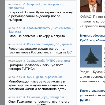
#
Боярский
, законопроект
,
05.08 09:11
видеоигры
Боярский: Новая Дума вернется к закону
о регулировании видеоигр после
ХАМАС. По его 
выборов
планом, о кото
на прошлой нед
#
Главныеновости
, Сутьсобытий
,
04.08 19:02
4августа
Министр обороны
Главные события к вечеру 4 августа
Су-57: истребите
#
Россельхознадзор
, ЕС
, транзит
04.08 18:54
Россельхознадзор вводит запрет на
транзит через Россию мяса птицы из ЕС
#
Заславский
, ГИТИС
, отставка
04.08 18:28
Григорий Заславский покинул пост
ректора ГИТИСа
Раджеш Кумар С
власти сосредо
#
вузы
, дети
, образование
04.08 18:13
имеющегося пар
Минобрнауки намерено запустить в
вузах курс по подготовке студентов к
семейной жизни и воспитанию детей
Прокуртура запр
условный срок и 
#
Газманов
, суд
, скандалы
04.08 17:27
рублей
Олег Газманов попросил отпустить его