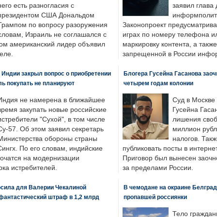
него есть разногласия с
заявил глава 
президентом США Дональдом
информполити
Трампом по вопросу разоружения
Законопроект предусматрива
словам, Израиль не соглашался с
играх по номеру телефона ил
ром американский лидер объявил
маркировку контента, а также
еле.
запрещенной в России инфо
 Индии закрыл вопрос о приобретении
Блогера Гусейна Гасанова заоч
ль покупать не планируют
четырем годам колонии
Индия не намерена в ближайшее
Суд в Москве
время закупать новые российские
Гусейна Гаса
истребители "Сухой", в том числе
лишения своб
Су-57. Об этом заявил секретарь
миллион рубл
Министерства обороны страны
налогов. Так
ингх. По его словам, индийские
публиковать посты в интернет
точатся на модернизации
Приговор был вынесен заочно
ка истребителей.
за пределами России.
осила для Валерии Чекалиной
В чемодане на окраине Белград
фантастический штраф в 1,2 млрд
пропавшей россиянки
Тело граждан