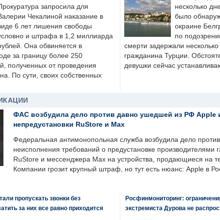
Прокуратура запросила для
несколько дне
Валерии Чекалиной наказание в
было обнаруж
виде 6 лет лишения свободы
окраине Белг
условно и штрафа в 1,2 миллиарда
по подозрени
рублей. Она обвиняется в
смерти задержали несколько 
оде за границу более 250
гражданина Турции. Обстоят
й, полученных от проведения
девушки сейчас устанавлива
а. По сути, своих собственных
ИКАЦИИ
ФАС возбудила дело против давно ушедшей из РФ Apple 
непредустановки RuStore и Max
Федеральная антимонопольная служба возбудила дело против 
неисполнения требований о предустановке производителями 
RuStore и мессенджера Max на устройства, продающиеся на т
Компании грозит крупный штраф, но тут есть нюанс: Apple в Ро
али пропускать звонки без
Росфинмониторинг: ограничения
латить за них все равно приходится
экстремиста Дурова не распрос