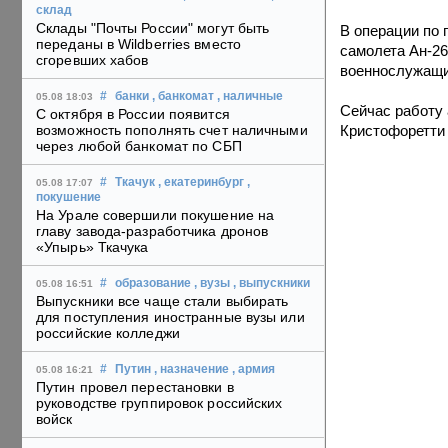
склад
Склады "Почты России" могут быть
В операции по 
переданы в Wildberries вместо
самолета Ан-26
сгоревших хабов
военнослужащи
#
банки
, банкомат
, наличные
05.08 18:03
Сейчас работу
С октября в России появится
Кристофоретти 
возможность пополнять счет наличными
через любой банкомат по СБП
#
Ткачук
, екатеринбург
,
05.08 17:07
покушение
На Урале совершили покушение на
главу завода-разработчика дронов
«Упырь» Ткачука
#
образование
, вузы
, выпускники
05.08 16:51
Выпускники все чаще стали выбирать
для поступления иностранные вузы или
российские колледжи
#
Путин
, назначение
, армия
05.08 16:21
Путин провел перестановки в
руководстве группировок российских
войск