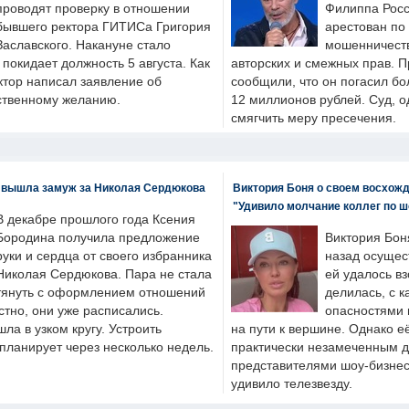
проводят проверку в отношении
Филиппа Росс
бывшего ректора ГИТИСа Григория
арестован по
Заславского. Накануне стало
мошенничеств
н покидает должность 5 августа. Как
авторских и смежных прав. П
ктор написал заявление об
сообщили, что он погасил бо
бственному желанию.
12 миллионов рублей. Суд, о
смягчить меру пресечения.
 вышла замуж за Николая Сердюкова
Виктория Боня о своем восхожд
"Удивило молчание коллег по ш
В декабре прошлого года Ксения
Бородина получила предложение
Виктория Бон
руки и сердца от своего избранника
назад осущес
Николая Сердюкова. Пара не стала
ей удалось вз
тянуть с оформлением отношений
делилась, с к
естно, они уже расписались.
опасностями 
а в узком кругу. Устроить
на пути к вершине. Однако е
планирует через несколько недель.
практически незамеченным 
представителями шоу-бизнес
удивило телезвезду.