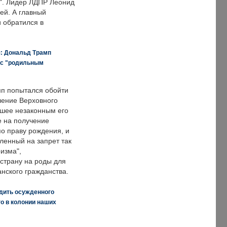
о". Лидер ЛДПР Леонид
ей. А главный
и обратился в
я: Дональд Трамп
 с "родильным
п попытался обойти
ение Верховного
вшее незаконным его
е на получение
по праву рождения, и
ленный на запрет так
изма",
страну на роды для
нского гражданства.
дить осужденного
о в колонии наших