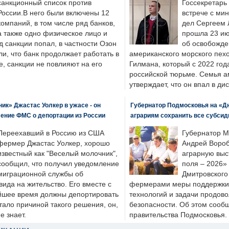
санкционный список против
Госсекретарь
России.В него были включены 12
встрече с ми
компаний, в том числе ряд банков,
дел Сергеем 
а также одно физическое лицо и
прошла 23 ию
д санкции попал, в частности Озон
об освобожде
ли, что банк продолжает работать в
американского морского пех
, санкции не повлияют на его
Гилмана, который с 2022 год
российской тюрьме. Семья 
утверждает, что он впал в ди
к» Джастас Уолкер в ужасе - он
Губернатор Подмосковья на «Д
ение ФМС о депортации из России
аграриям сохранить все субсид
Переехавший в Россию из США
Губернатор М
фермер Джастас Уолкер, хорошо
Андрей Вороб
известный как "Веселый молочник",
аграрную выс
сообщил, что получил уведомление
поля – 2026»
миграционной службы об
Дмитровского 
ида на жительство. Его вместе с
фермерами меры поддержки
йшее время должны депортировать
технологий и задачи продов
стало причиной такого решения, он,
безопасности. Об этом сооб
е знает.
правительства Подмосковья.