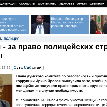
ЦОПЕРАЦИЯ
СКАНДАЛЫ
ШОУ-БИЗНЕС
ЗДОРОВЬЕ
АРМИЯ
ШПИОНАЖ
У
теринбурге
Шадаев: Мессенджер
елся
Max остается в жизни
тический объект
россиян навсегда
erries после атаки
Я
,
ПОЛИЦИЯ
 - за право полицейских ст
н
[
С
уть
С
о
б
ытий
]
, 17:52
Глава думского комитета по безопасности и прот
коррупции Ирина Яровая выступила за то, чтобы 
полицейские получили право применять оружие п
женщинам, - в случае необходимости
.
«К сожалению, мы имеем факты участия женщин в гра
преступлениях террористической направленности –(в 