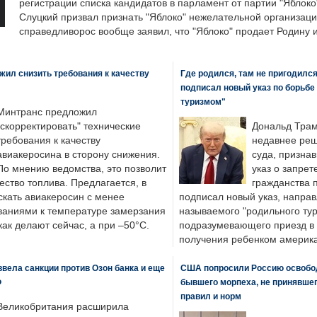
регистрации списка кандидатов в парламент от партии "Яблок
Слуцкий призвал признать "Яблоко" нежелательной организаци
справедливорос вообще заявил, что "Яблоко" продает Родину 
ил снизить требования к качеству
Где родился, там не пригодилс
подписал новый указ по борьбе
туризмом"
Минтранс предложил
"скорректировать" технические
Дональд Трам
требования к качеству
недавнее реш
авиакеросина в сторону снижения.
суда, призна
По мнению ведомства, это позволит
указ о запрет
ество топлива. Предлагается, в
гражданства 
скать авиакеросин с менее
подписал новый указ, направ
ваниями к температуре замерзания
называемого "родильного тур
 как делают сейчас, а при –50°C.
подразумевающего приезд в 
получения ребенком америка
вела санкции против Озон банка и еще
США попросили Россию освобо
Ф
бывшего морпеха, не принявшег
правил и норм
Великобритания расширила