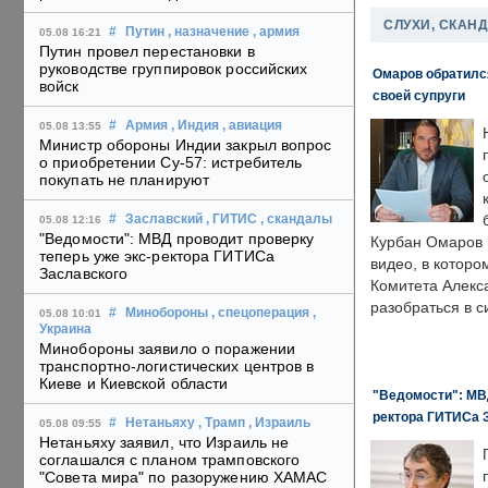
СЛУХИ, СКАН
#
Путин
, назначение
, армия
05.08 16:21
Путин провел перестановки в
руководстве группировок российских
Омаров обратилс
войск
своей супруги
#
Армия
, Индия
, авиация
05.08 13:55
Министр обороны Индии закрыл вопрос
о приобретении Су-57: истребитель
покупать не планируют
#
Заславский
, ГИТИС
, скандалы
05.08 12:16
"Ведомости": МВД проводит проверку
Курбан Омаров в
теперь уже экс-ректора ГИТИСа
видео, в которо
Заславского
Комитета Алекс
разобраться в с
#
Минобороны
, спецоперация
,
05.08 10:01
Украина
Минобороны заявило о поражении
транспортно-логистических центров в
Киеве и Киевской области
"Ведомости": МВД
ректора ГИТИСа 
#
Нетаньяху
, Трамп
, Израиль
05.08 09:55
Нетаньяху заявил, что Израиль не
соглашался с планом трамповского
"Совета мира" по разоружению ХАМАС