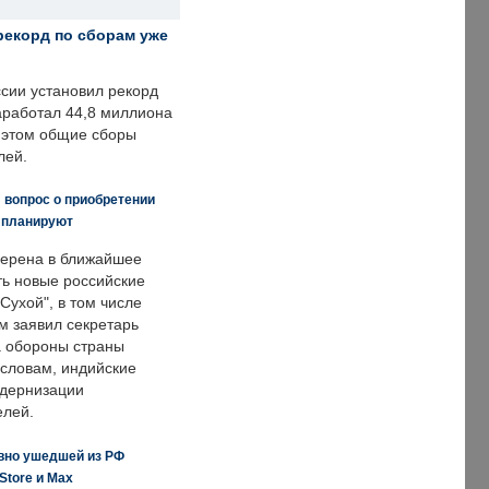
рекорд по сборам уже
ссии установил рекорд
заработал 44,8 миллиона
и этом общие сборы
лей.
 вопрос о приобретении
е планируют
ерена в ближайшее
ть новые российские
Сухой", в том числе
м заявил секретарь
 обороны страны
 словам, индийские
одернизации
елей.
вно ушедшей из РФ
Store и Max