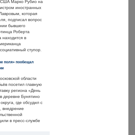
 США Марко Рубио на
нистром иностранных
Лавровым, которая
ля, подписал вопрос
нии бывшего
отинца Роберта
а находится в
американца
ссоциативный ступор.
не поля» пообещал
ии
осковской области
ьёв посетил главную
тавку региона «День
 в деревне Бунятино
округа, где обсудил с
, внедрение
ольственной
щили в пресс-службе