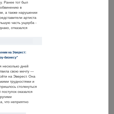
у. Ранее тот был
 обвинению в
е, а также нарушении
редставители артиста
льшую часть ущерба -
днако, отказался
ении на Эверест:
оу-бизнесу"
я несколько дней
твила свою мечту —
ойти на Эверест. Она
акими трудностями и
пришлось столкнуться
ё поступок оказался
другими
а, что неприятно