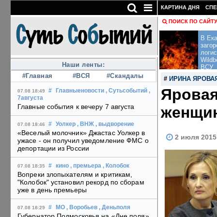
КАРТИНА ДНЯ
СПЕ
ПОИСК ПО САЙТ
В Ека
загор
логис
Wildb
Наши ленты:
ВСУ
#Главная
#ВСЯ
#Скандалы
#
ИРИНА ЯРОВА
Яровая
#
Главныеновости
, Сутьсобытий
,
07.08 18:49
7августа
Главные события к вечеру 7 августа
женщи
#
Уолкер
, ВНЖ
, выдворение
07.08 18:46
«Веселый молочник» Джастас Уолкер в
2 июля 2015
ужасе - он получил уведомление ФМС о
депортации из России
#
кино
, премьера
, Колобок
07.08 18:35
Вопреки злопыхателям и критикам,
"Колобок" установил рекорд по сборам
уже в день премьеры
#
МО
, Воробьев
, Деньполя
07.08 18:29
Губернатор Подмосковья на «Дне поля»