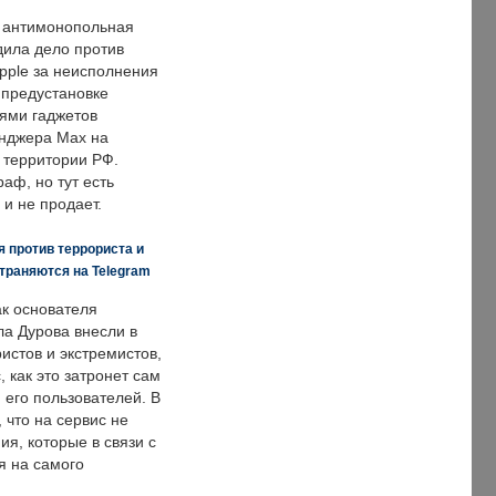
 антимонопольная
дила дело против
pple за неисполнения
 предустановке
ями гаджетов
енджера Max на
 территории РФ.
аф, но тут есть
 и не продает.
 против террориста и
траняются на Telegram
ак основателя
ла Дурова внесли в
истов и экстремистов,
, как это затронет сам
 его пользователей. В
что на сервис не
я, которые в связи с
я на самого