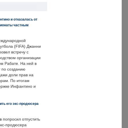
нтино и отказалась от
пионаты частным
еждународной
тбола (FIFA) Джанни
овел встречу с
одством организации
м Рабате. На ней в
т по созданию
дажи доли прав на
рам. По итогам
держке Инфантино и
ить его экс-продюсера
в попросил отпустить
экс-продюсера