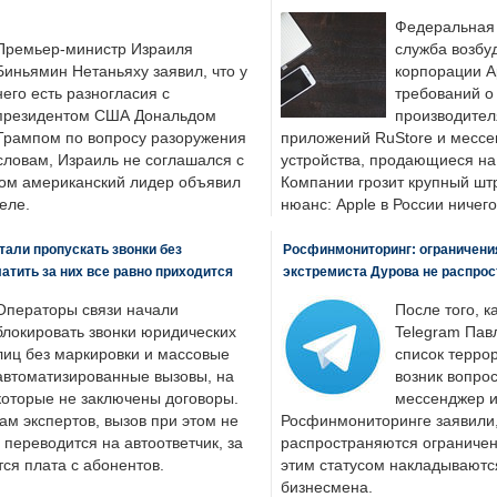
Федеральная
Премьер-министр Израиля
служба возбу
Биньямин Нетаньяху заявил, что у
корпорации A
него есть разногласия с
требований о
президентом США Дональдом
производител
Трампом по вопросу разоружения
приложений RuStore и месс
словам, Израиль не соглашался с
устройства, продающиеся на
ром американский лидер объявил
Компании грозит крупный штр
еле.
нюанс: Apple в России ничего
али пропускать звонки без
Росфинмониторинг: ограничения
латить за них все равно приходится
экстремиста Дурова не распрос
Операторы связи начали
После того, к
блокировать звонки юридических
Telegram Пав
лиц без маркировки и массовые
список террор
автоматизированные вызовы, на
возник вопрос
которые не заключены договоры.
мессенджер и
ам экспертов, вызов при этом не
Росфинмониторинге заявили, 
 переводится на автоответчик, за
распространяются ограничени
ся плата с абонентов.
этим статусом накладываютс
бизнесмена.