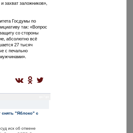
 и захват заложников»,
митета Госдумы по
ициативу так: «Вопрос
 защиту со стороны
ие, абсолютно всё
шается 27 тысяч
ые с печально
 мужчинами».
gu / gu
 снять "Яблоко" с
суд иск об отмене