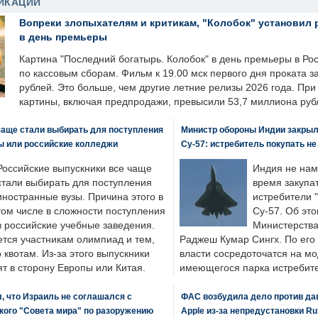
ИКАЦИИ
Вопреки злопыхателям и критикам, "Колобок" установил 
в день премьеры
Картина "Последний богатырь. Колобок" в день премьеры в Ро
по кассовым сборам. Фильм к 19.00 мск первого дня проката 
рублей. Это больше, чем другие летние релизы 2026 года. Пр
картины, включая предпродажи, превысили 53,7 миллиона руб
чаще стали выбирать для поступления
Министр обороны Индии закрыл
ы или российские колледжи
Су-57: истребитель покупать н
Российские выпускники все чаще
Индия не нам
стали выбирать для поступления
время закупа
иностранные вузы. Причина этого в
истребители "
том числе в сложности поступления
Су-57. Об это
в российские учебные заведения.
Министерства
ется участникам олимпиад и тем,
Раджеш Кумар Сингх. По его
о квотам. Из-за этого выпускники
власти сосредоточатся на м
т в сторону Европы или Китая.
имеющегося парка истребит
, что Израиль не соглашался с
ФАС возбудила дело против да
кого "Совета мира" по разоружению
Apple из-за непредустановки Ru