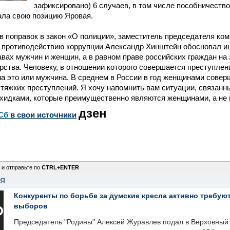
зафиксировано) 6 случаев, в том числе пособничество
ала свою позицию Яровая.
в поправок в закон «О полиции», заместитель председателя ко
 противодействию коррупции Александр Хинштейн обосновал ин
авах мужчин и женщин, а в равном праве российских граждан на
арства. Человеку, в отношении которого совершается преступлен
а это или мужчина. В среднем в России в год женщинами совер
 тяжких преступлений. Я хочу напомнить вам ситуации, связанн
хидками, которые преимущественно являются женщинами, а не
дзен
Сб
в свои источники
 и отправьте по
CTRL+ENTER
НЯ
Конкуренты по борьбе за думские кресла активно требуют
выборов
Председатель "Родины" Алексей Журавлев подал в Верховный 