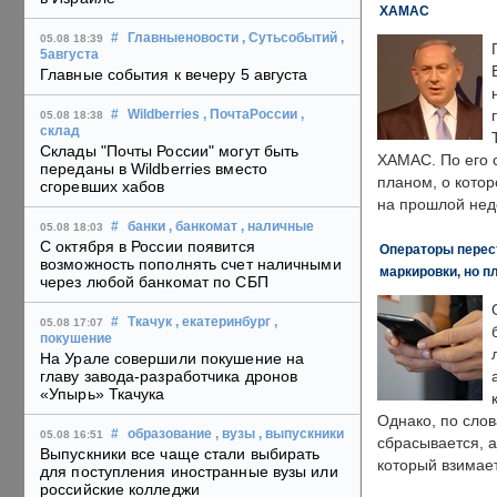
ХАМАС
#
Главныеновости
, Сутьсобытий
,
05.08 18:39
5августа
Главные события к вечеру 5 августа
#
Wildberries
, ПочтаРоссии
,
05.08 18:38
склад
Склады "Почты России" могут быть
ХАМАС. По его 
переданы в Wildberries вместо
планом, о кото
сгоревших хабов
на прошлой нед
#
банки
, банкомат
, наличные
05.08 18:03
С октября в России появится
Операторы перест
возможность пополнять счет наличными
маркировки, но п
через любой банкомат по СБП
#
Ткачук
, екатеринбург
,
05.08 17:07
покушение
На Урале совершили покушение на
главу завода-разработчика дронов
«Упырь» Ткачука
Однако, по слов
#
образование
, вузы
, выпускники
05.08 16:51
сбрасывается, а
Выпускники все чаще стали выбирать
который взимает
для поступления иностранные вузы или
российские колледжи