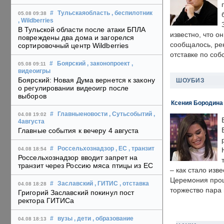
#
Тульскаяобласть
, беспилотник
05.08 09:38
, Wildberries
В Тульской области после атаки БПЛА
известно, что о
повреждены два дома и загорелся
сообщалось, ре
сортировочный центр Wildberries
отставке по со
#
Боярский
, законопроект
,
05.08 09:11
видеоигры
Боярский: Новая Дума вернется к закону
ШОУБИЗ
о регулировании видеоигр после
выборов
Ксения Бородина
#
Главныеновости
, Сутьсобытий
,
04.08 19:02
4августа
Главные события к вечеру 4 августа
#
Россельхознадзор
, ЕС
, транзит
04.08 18:54
Россельхознадзор вводит запрет на
транзит через Россию мяса птицы из ЕС
– как стало изв
Церемония прошл
#
Заславский
, ГИТИС
, отставка
04.08 18:28
торжество пара 
Григорий Заславский покинул пост
ректора ГИТИСа
#
вузы
, дети
, образование
04.08 18:13