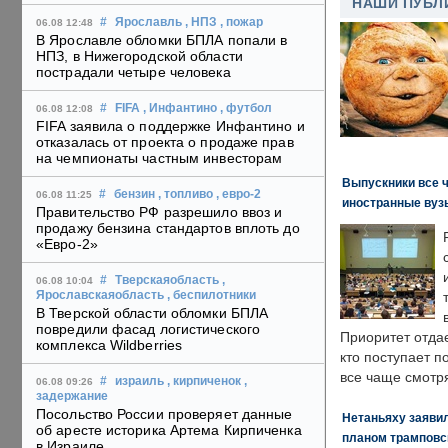
НАШИ ПУБЛ
#
Ярославль
, НПЗ
, пожар
06.08 12:48
В Ярославле обломки БПЛА попали в
НПЗ, в Нижегородской области
пострадали четыре человека
#
FIFA
, Инфантино
, футбол
06.08 12:08
FIFA заявила о поддержке Инфантино и
отказалась от проекта о продаже прав
на чемпионаты частным инвесторам
Выпускники все 
#
бензин
, топливо
, евро-2
06.08 11:25
иностранные вуз
Правительство РФ разрешило ввоз и
продажу бензина стандартов вплоть до
«Евро-2»
#
Тверскаяобласть
,
06.08 10:04
Ярославскаяобласть
, беспилотники
В Тверской области обломки БПЛА
повредили фасад логистического
Приоритет отда
комплекса Wildberries
кто поступает п
все чаще смотря
#
израиль
, кирпиченок
,
06.08 09:26
задержание
Посольство России проверяет данные
Нетаньяху заявил
об аресте историка Артема Кирпиченка
планом трамповс
в Израиле