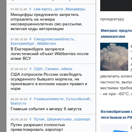
#
сим-карты
, дети
, Минцифры
07.08 11:49
Минцифры предложило запретить
прокуратуру.
отправлять на номера
несовершеннолетних смс-рассылки,
включая коды авторизации
Минтранс предлож
авиакеросина
#
Свердловскаяобласть
,
07.08 10:39
Екатеринбург
, Wildberries
В Екатеринбурге загорелся
логистический объект Wildberries после
атаки ВСУ
#
США
, Гилман
, обмен
07.08 09:27
США попросили Россию освободить
увеличить колич
осужденного бывшего морпеха, не
частности, выпу
принявшего в колонии наших правил и
жесткими требо
норм
- не при –60°C,
#
Главныеновости
, Сутьсобытий
,
06.08 18:33
6августа
Главные события к вечеру 6 августа
Великобритания в
пяти банков из Р
#
Путин
, Шереметьево
, аэропорт
06.08 18:25
Путин разрешил полностью
приватизировать аэропорт