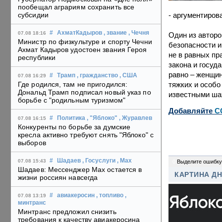
пообещал аграриям сохранить все
- аргументиров
субсидии
#
АхматКадыров
, звание
, Чечня
07.08 18:16
Один из авторо
Министр по физкультуре и спорту Чечни
безопасности и
Ахмат Кадыров удостоен звания Героя
не в равных пр
республики
закона и госуд
равно – женщин
#
Трамп
, гражданство
, США
07.08 16:29
тяжких и особо
Где родился, там не пригодился:
Дональд Трамп подписал новый указ по
известными ша
борьбе с "родильным туризмом"
Добавляйте
C
#
Политика
, "Яблоко"
, Журавлев
07.08 16:15
Конкуренты по борьбе за думские
кресла активно требуют снять "Яблоко" с
выборов
#
Шадаев
, Госуслуги
, Max
07.08 15:43
0
Выделите ошибку
Шадаев: Мессенджер Max остается в
КАРТИНА Д
жизни россиян навсегда
#
авиакеросин
, топливо
,
07.08 13:19
минтранс
Минтранс предложил снизить
требования к качеству авиакеросина