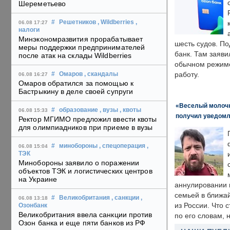
Шереметьево
#
Решетников
, Wildberries
,
06.08 17:27
налоги
Минэкономразвития прорабатывает
шесть судов. По
меры поддержки предпринимателей
банк. Там заяви
после атак на склады Wildberries
обычном режиме
работу.
#
Омаров
, скандалы
06.08 16:27
Омаров обратился за помощью к
Бастрыкину в деле своей супруги
«Веселый молочни
#
образование
, вузы
, квоты
06.08 15:33
получил уведомл
Ректор МГИМО предложил ввести квоты
для олимпиадников при приеме в вузы
#
минобороны
, спецоперация
,
06.08 15:04
ТЭК
Минобороны заявило о поражении
объектов ТЭК и логистических центров
на Украине
аннулировании в
семьей в ближа
#
Великобритания
, санкции
,
06.08 13:18
из России. Что 
Озонбанк
Великобритания ввела санкции против
по его словам, н
Озон банка и еще пяти банков из РФ