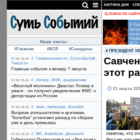
КАРТИНА ДНЯ
СПЕ
ПОИСК ПО САЙТ
В Ека
загор
логис
Wildb
Наши ленты:
ВСУ
#Главная
#ВСЯ
#Скандалы
#
ПРЕЗИДЕНТ У
Савчен
#
Главныеновости
, Сутьсобытий
,
07.08 18:49
7августа
Главные события к вечеру 7 августа
этот р
#
Уолкер
, ВНЖ
, выдворение
07.08 18:46
«Веселый молочник» Джастас Уолкер в
21 марта 20
ужасе - он получил уведомление ФМС о
депортации из России
#
кино
, премьера
, Колобок
07.08 18:35
Вопреки злопыхателям и критикам,
"Колобок" установил рекорд по сборам
уже в день премьеры
globallook
понятно, что э
#
МО
, Воробьев
, Деньполя
07.08 18:29
Россию для нем
Губернатор Подмосковья на «Дне поля»