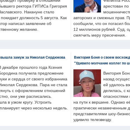
проводят проверку в отношении
Филиппа Росс
бывшего ректора ГИТИСа Григория
арестован по
Заславского. Накануне стало
мошенничеств
н покидает должность 5 августа. Как
авторских и смежных прав. П
ктор написал заявление об
сообщили, что он погасил бо
бственному желанию.
12 миллионов рублей. Суд, о
смягчить меру пресечения.
 вышла замуж за Николая Сердюкова
Виктория Боня о своем восхожд
"Удивило молчание коллег по ш
В декабре прошлого года Ксения
Бородина получила предложение
Виктория Бон
руки и сердца от своего избранника
назад осущес
Николая Сердюкова. Пара не стала
ей удалось вз
тянуть с оформлением отношений
делилась, с к
естно, они уже расписались.
опасностями 
а в узком кругу. Устроить
на пути к вершине. Однако е
планирует через несколько недель.
практически незамеченным 
представителями шоу-бизнес
удивило телезвезду.