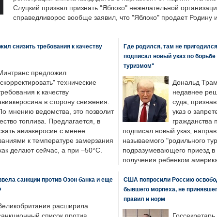
Слуцкий призвал признать "Яблоко" нежелательной организаци
справедливорос вообще заявил, что "Яблоко" продает Родину 
ил снизить требования к качеству
Где родился, там не пригодилс
подписал новый указ по борьбе
туризмом"
Минтранс предложил
"скорректировать" технические
Дональд Трам
требования к качеству
недавнее реш
авиакеросина в сторону снижения.
суда, призна
По мнению ведомства, это позволит
указ о запрет
ество топлива. Предлагается, в
гражданства 
скать авиакеросин с менее
подписал новый указ, направ
ваниями к температуре замерзания
называемого "родильного тур
 как делают сейчас, а при –50°C.
подразумевающего приезд в 
получения ребенком америка
вела санкции против Озон банка и еще
США попросили Россию освобо
Ф
бывшего морпеха, не принявшег
правил и норм
Великобритания расширила
санкционный список против
Госсекретарь