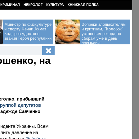
КРИМИНАЛ
НЕКРОЛОГ
КУЛЬТУРА
КНИЖНАЯ ПОЛКА
Министр по физкультуре
Вопреки злопыхателям
и спорту Чечни Ахмат
и критикам, "Колобок"
Кадыров удостоен
установил рекорд по
звания Героя республики
сборам уже в день
премьеры
ошенко, на
Цеголко, прибывший
группой депутатов
Надежде Савченко
зидента Украины. Всем
илить давление на
о в блоге в
Фейсбуке
.