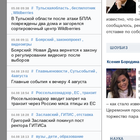
#
Тульскаяобласть
, беспилотник
05.08 09:38
, Wildberries
В Тульской области после атаки БПЛА
известно, что о
повреждены два дома и загорелся
сообщалось, ре
сортировочный центр Wildberries
отставке по со
#
Боярский
, законопроект
,
05.08 09:11
видеоигры
ШОУБИЗ
Боярский: Новая Дума вернется к закону
о регулировании видеоигр после
выборов
Ксения Бородина
#
Главныеновости
, Сутьсобытий
,
04.08 19:02
4августа
Главные события к вечеру 4 августа
#
Россельхознадзор
, ЕС
, транзит
04.08 18:54
Россельхознадзор вводит запрет на
транзит через Россию мяса птицы из ЕС
– как стало изв
Церемония прошл
#
Заславский
, ГИТИС
, отставка
04.08 18:28
торжество пара 
Григорий Заславский покинул пост
ректора ГИТИСа
#
вузы
, дети
, образование
04.08 18:13
НАУКА