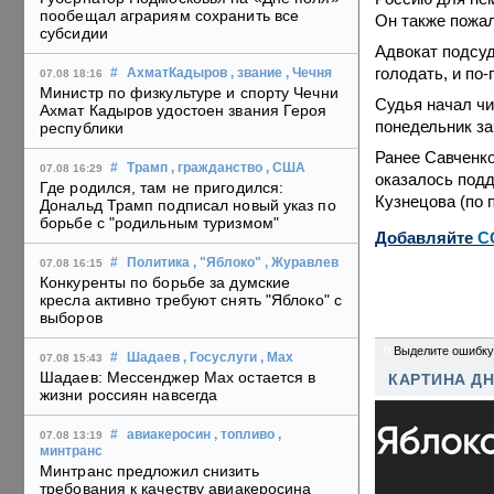
пообещал аграриям сохранить все
Он также пожал
субсидии
Адвокат подсу
голодать, и по
#
АхматКадыров
, звание
, Чечня
07.08 18:16
Министр по физкультуре и спорту Чечни
Судья начал чи
Ахмат Кадыров удостоен звания Героя
понедельник за
республики
Ранее Савченко
#
Трамп
, гражданство
, США
07.08 16:29
оказалось подд
Где родился, там не пригодился:
Кузнецова (по 
Дональд Трамп подписал новый указ по
борьбе с "родильным туризмом"
Добавляйте
C
#
Политика
, "Яблоко"
, Журавлев
07.08 16:15
Конкуренты по борьбе за думские
кресла активно требуют снять "Яблоко" с
выборов
0
Выделите ошибку
#
Шадаев
, Госуслуги
, Max
07.08 15:43
Шадаев: Мессенджер Max остается в
КАРТИНА Д
жизни россиян навсегда
#
авиакеросин
, топливо
,
07.08 13:19
минтранс
Минтранс предложил снизить
требования к качеству авиакеросина