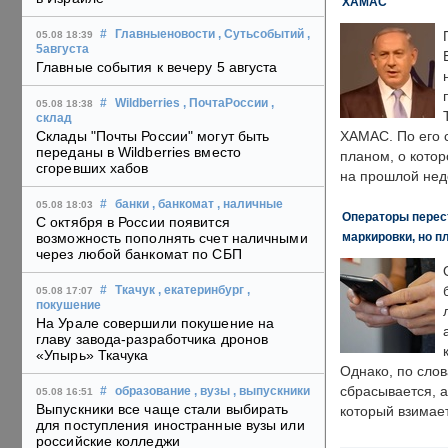
ХАМАС
#
Главныеновости
, Сутьсобытий
,
05.08 18:39
5августа
Главные события к вечеру 5 августа
#
Wildberries
, ПочтаРоссии
,
05.08 18:38
склад
Склады "Почты России" могут быть
ХАМАС. По его 
переданы в Wildberries вместо
планом, о кото
сгоревших хабов
на прошлой нед
#
банки
, банкомат
, наличные
05.08 18:03
Операторы перест
С октября в России появится
маркировки, но п
возможность пополнять счет наличными
через любой банкомат по СБП
#
Ткачук
, екатеринбург
,
05.08 17:07
покушение
На Урале совершили покушение на
главу завода-разработчика дронов
«Упырь» Ткачука
Однако, по слов
сбрасывается, а
#
образование
, вузы
, выпускники
05.08 16:51
Выпускники все чаще стали выбирать
который взимает
для поступления иностранные вузы или
российские колледжи