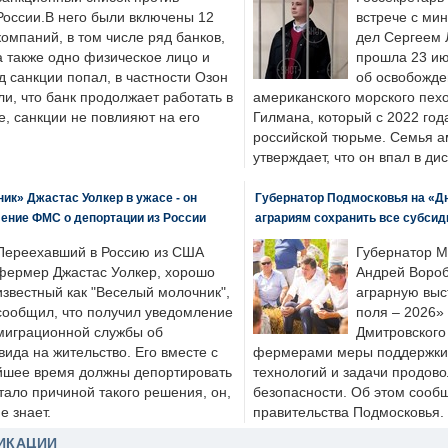
России.В него были включены 12
встрече с ми
компаний, в том числе ряд банков,
дел Сергеем 
а также одно физическое лицо и
прошла 23 ию
д санкции попал, в частности Озон
об освобожде
ли, что банк продолжает работать в
американского морского пех
, санкции не повлияют на его
Гилмана, который с 2022 год
российской тюрьме. Семья 
утверждает, что он впал в ди
к» Джастас Уолкер в ужасе - он
Губернатор Подмосковья на «Д
ение ФМС о депортации из России
аграриям сохранить все субсид
Переехавший в Россию из США
Губернатор М
фермер Джастас Уолкер, хорошо
Андрей Вороб
известный как "Веселый молочник",
аграрную выс
сообщил, что получил уведомление
поля – 2026»
миграционной службы об
Дмитровского 
ида на жительство. Его вместе с
фермерами меры поддержки
йшее время должны депортировать
технологий и задачи продов
стало причиной такого решения, он,
безопасности. Об этом сооб
е знает.
правительства Подмосковья.
ИКАЦИИ