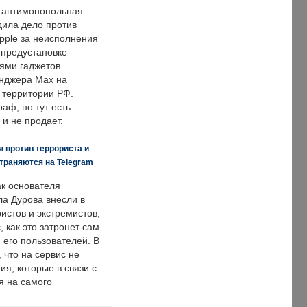
 антимонопольная
дила дело против
pple за неисполнения
 предустановке
ями гаджетов
енджера Max на
 территории РФ.
аф, но тут есть
 и не продает.
 против террориста и
траняются на Telegram
ак основателя
ла Дурова внесли в
истов и экстремистов,
, как это затронет сам
 его пользователей. В
что на сервис не
я, которые в связи с
я на самого