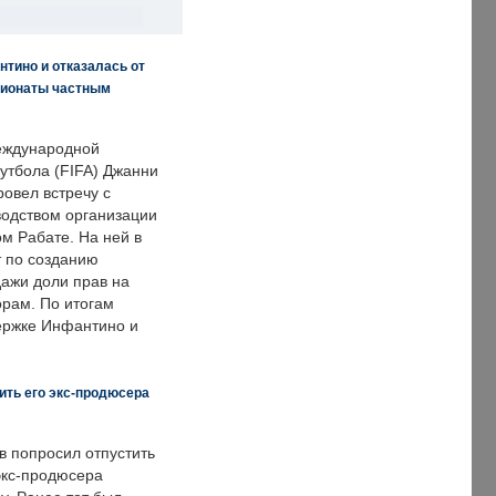
нтино и отказалась от
пионаты частным
еждународной
тбола (FIFA) Джанни
овел встречу с
одством организации
м Рабате. На ней в
т по созданию
дажи доли прав на
рам. По итогам
держке Инфантино и
ить его экс-продюсера
в попросил отпустить
экс-продюсера