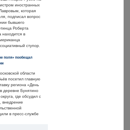
нистром иностранных
Лавровым, которая
ля, подписал вопрос
нии бывшего
отинца Роберта
а находится в
американца
ссоциативный ступор.
не поля» пообещал
ии
осковской области
ьёв посетил главную
тавку региона «День
 в деревне Бунятино
округа, где обсудил с
, внедрение
ольственной
щили в пресс-службе