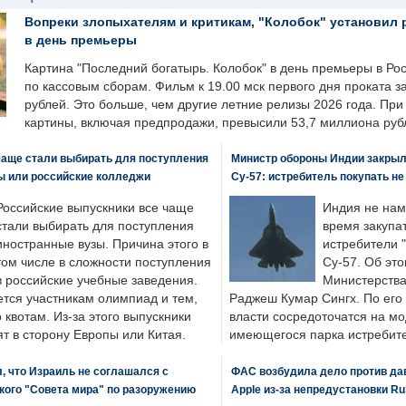
Вопреки злопыхателям и критикам, "Колобок" установил 
в день премьеры
Картина "Последний богатырь. Колобок" в день премьеры в Ро
по кассовым сборам. Фильм к 19.00 мск первого дня проката 
рублей. Это больше, чем другие летние релизы 2026 года. Пр
картины, включая предпродажи, превысили 53,7 миллиона руб
чаще стали выбирать для поступления
Министр обороны Индии закрыл
ы или российские колледжи
Су-57: истребитель покупать н
Российские выпускники все чаще
Индия не нам
стали выбирать для поступления
время закупа
иностранные вузы. Причина этого в
истребители "
том числе в сложности поступления
Су-57. Об это
в российские учебные заведения.
Министерства
ется участникам олимпиад и тем,
Раджеш Кумар Сингх. По его
о квотам. Из-за этого выпускники
власти сосредоточатся на м
т в сторону Европы или Китая.
имеющегося парка истребит
, что Израиль не соглашался с
ФАС возбудила дело против да
кого "Совета мира" по разоружению
Apple из-за непредустановки Ru