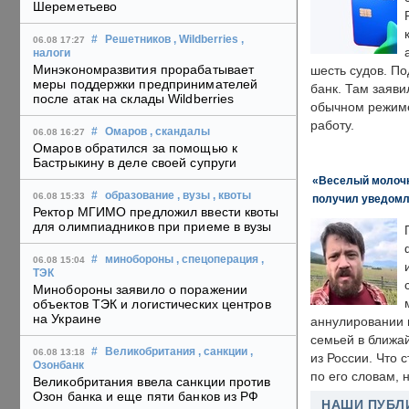
Шереметьево
#
Решетников
, Wildberries
,
06.08 17:27
налоги
Минэкономразвития прорабатывает
шесть судов. По
меры поддержки предпринимателей
банк. Там заяви
после атак на склады Wildberries
обычном режиме
работу.
#
Омаров
, скандалы
06.08 16:27
Омаров обратился за помощью к
Бастрыкину в деле своей супруги
«Веселый молочни
#
образование
, вузы
, квоты
06.08 15:33
получил уведомл
Ректор МГИМО предложил ввести квоты
для олимпиадников при приеме в вузы
#
минобороны
, спецоперация
,
06.08 15:04
ТЭК
Минобороны заявило о поражении
объектов ТЭК и логистических центров
на Украине
аннулировании в
семьей в ближа
#
Великобритания
, санкции
,
06.08 13:18
из России. Что 
Озонбанк
по его словам, н
Великобритания ввела санкции против
Озон банка и еще пяти банков из РФ
НАШИ ПУБЛ