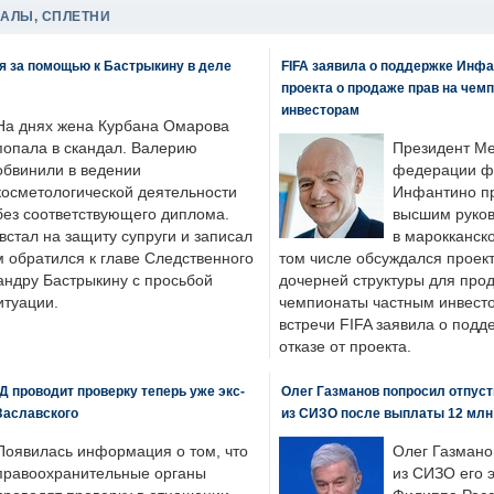
ДАЛЫ, СПЛЕТНИ
я за помощью к Бастрыкину в деле
FIFA заявила о поддержке Инфа
проекта о продаже прав на чем
инвесторам
На днях жена Курбана Омарова
попала в скандал. Валерию
Президент М
обвинили в ведении
федерации фу
косметологической деятельности
Инфантино пр
без соответствующего диплома.
высшим руков
стал на защиту супруги и записал
в марокканско
м обратился к главе Следственного
том числе обсуждался проек
андру Бастрыкину с просьбой
дочерней структуры для про
итуации.
чемпионаты частным инвесто
встречи FIFA заявила о под
отказе от проекта.
 проводит проверку теперь уже экс-
Олег Газманов попросил отпуст
Заславского
из СИЗО после выплаты 12 млн
Появилась информация о том, что
Олег Газмано
правоохранительные органы
из СИЗО его 