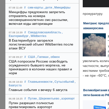
#
сим-карты
, дети
, Минцифры
07.08 11:49
Минцифры предложило запретить
прокуратуру.
отправлять на номера
несовершеннолетних смс-рассылки,
Минтранс предлож
включая коды авторизации
авиакеросина
#
Свердловскаяобласть
,
07.08 10:39
Екатеринбург
, Wildberries
В Екатеринбурге загорелся
логистический объект Wildberries после
атаки ВСУ
#
США
, Гилман
, обмен
07.08 09:27
увеличить колич
США попросили Россию освободить
осужденного бывшего морпеха, не
частности, выпу
принявшего в колонии наших правил и
жесткими требо
норм
- не при –60°C,
#
Главныеновости
, Сутьсобытий
,
06.08 18:33
6августа
Главные события к вечеру 6 августа
Великобритания в
пяти банков из Р
#
Путин
, Шереметьево
, аэропорт
06.08 18:25
Путин разрешил полностью
приватизировать аэропорт