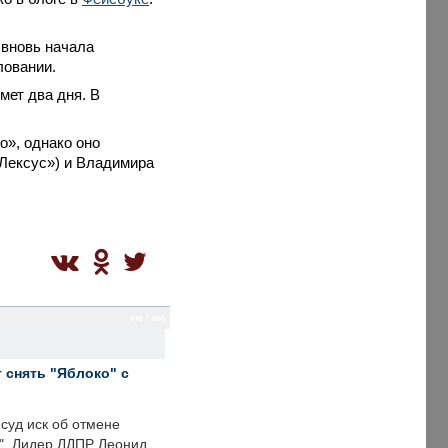
 вновь начала
ловании.
мет два дня. В
о», однако оно
«Лексус») и Владимира
mc / mc
 снять "Яблоко" с
суд иск об отмене
о". Лидер ЛДПР Леонид