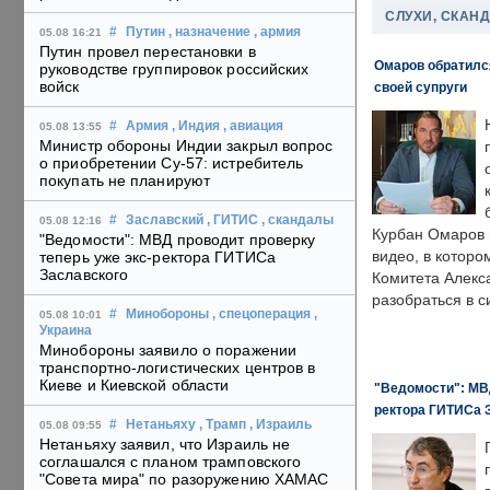
СЛУХИ, СКАН
#
Путин
, назначение
, армия
05.08 16:21
Путин провел перестановки в
Омаров обратилс
руководстве группировок российских
войск
своей супруги
#
Армия
, Индия
, авиация
05.08 13:55
Министр обороны Индии закрыл вопрос
о приобретении Су-57: истребитель
покупать не планируют
#
Заславский
, ГИТИС
, скандалы
05.08 12:16
Курбан Омаров в
"Ведомости": МВД проводит проверку
видео, в которо
теперь уже экс-ректора ГИТИСа
Заславского
Комитета Алекс
разобраться в с
#
Минобороны
, спецоперация
,
05.08 10:01
Украина
Минобороны заявило о поражении
транспортно-логистических центров в
Киеве и Киевской области
"Ведомости": МВД
ректора ГИТИСа 
#
Нетаньяху
, Трамп
, Израиль
05.08 09:55
Нетаньяху заявил, что Израиль не
соглашался с планом трамповского
"Совета мира" по разоружению ХАМАС