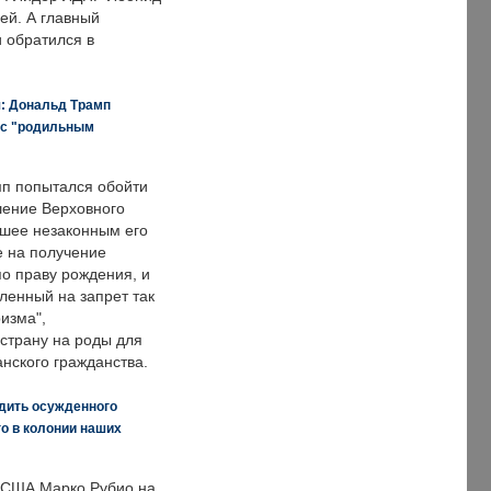
ей. А главный
и обратился в
я: Дональд Трамп
 с "родильным
п попытался обойти
ение Верховного
вшее незаконным его
е на получение
по праву рождения, и
ленный на запрет так
изма",
страну на роды для
нского гражданства.
дить осужденного
о в колонии наших
 США Марко Рубио на