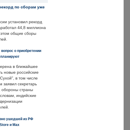
рекорд по сборам уже
ссии установил рекорд
заработал 44,8 миллиона
и этом общие сборы
лей.
 вопрос о приобретении
е планируют
ерена в ближайшее
ть новые российские
Сухой", в том числе
м заявил секретарь
 обороны страны
 словам, индийские
одернизации
елей.
вно ушедшей из РФ
Store и Max