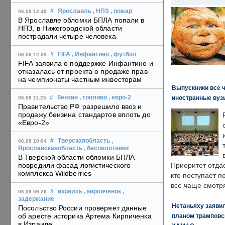
#
Ярославль
, НПЗ
, пожар
06.08 12:48
В Ярославле обломки БПЛА попали в
НПЗ, в Нижегородской области
пострадали четыре человека
#
FIFA
, Инфантино
, футбол
06.08 12:08
FIFA заявила о поддержке Инфантино и
отказалась от проекта о продаже прав
на чемпионаты частным инвесторам
Выпускники все 
иностранные вуз
#
бензин
, топливо
, евро-2
06.08 11:25
Правительство РФ разрешило ввоз и
продажу бензина стандартов вплоть до
«Евро-2»
#
Тверскаяобласть
,
06.08 10:04
Ярославскаяобласть
, беспилотники
В Тверской области обломки БПЛА
повредили фасад логистического
Приоритет отда
комплекса Wildberries
кто поступает п
все чаще смотря
#
израиль
, кирпиченок
,
06.08 09:26
задержание
Нетаньяху заявил
Посольство России проверяет данные
об аресте историка Артема Кирпиченка
планом трамповс
в Израиле