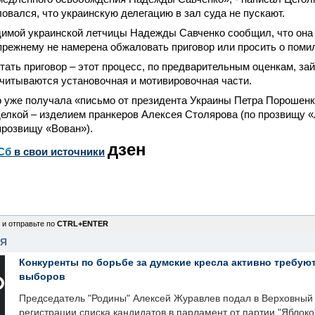
овался, что украинскую делегацию в зал суда не пускают.
димой украинской летчицы Надежды Савченко сообщил, что она
-прежнему не намерена обжаловать приговор или просить о поми
тать приговор – этот процесс, по предварительным оценкам, зай
читываются установочная и мотивировочная части.
 уже получала «письмо от президента Украины Петра Порошенк
елкой – изделием пранкеров Алексея Столярова (по прозвищу 
прозвищу «Вован»).
дзен
Сб
в свои источники
 и отправьте по
CTRL+ENTER
НЯ
Конкуренты по борьбе за думские кресла активно требуют
выборов
Председатель "Родины" Алексей Журавлев подал в Верховный 
регистрации списка кандидатов в парламент от партии "Яблок