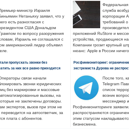
Федеральная
Премьер-министр Израиля
служба возбу
Биньямин Нетаньяху заявил, что у
корпорации A
него есть разногласия с
требований о
президентом США Дональдом
производител
Трампом по вопросу разоружения
приложений RuStore и месс
словам, Израиль не соглашался с
устройства, продающиеся на
ром американский лидер объявил
Компании грозит крупный штр
еле.
нюанс: Apple в России ничего
али пропускать звонки без
Росфинмониторинг: ограничения
латить за них все равно приходится
экстремиста Дурова не распрос
Операторы связи начали
После того, к
блокировать звонки юридических
Telegram Пав
лиц без маркировки и массовые
список террор
автоматизированные вызовы, на
возник вопрос
которые не заключены договоры.
мессенджер и
ам экспертов, вызов при этом не
Росфинмониторинге заявили, 
 переводится на автоответчик, за
распространяются ограничени
ся плата с абонентов.
этим статусом накладываютс
бизнесмена.