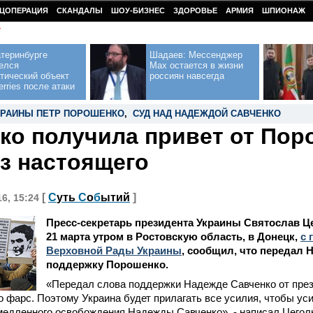
ЦОПЕРАЦИЯ
СКАНДАЛЫ
ШОУ-БИЗНЕС
ЗДОРОВЬЕ
АРМИЯ
ШПИОНАЖ
У
теринбурге
Шадаев: Мессенджер
елся
Max остается в жизни
тический объект
россиян навсегда
erries после атаки
КРАИНЫ ПЕТР ПОРОШЕНКО
,
СУД НАД НАДЕЖДОЙ САВЧЕНКО
ко получила привет от Пор
аз настоящего
[
С
уть
С
о
б
ытий
]
16, 15:24
Пресс-секретарь президента Украины Святослав 
21 марта утром в Ростовскую область, в Донецк,
с 
Верховной Рады Украины
, сообщил, что передал 
поддержку Порошенко.
«Передал слова поддержки Надежде Савченко от пре
то фарс. Поэтому Украина будет прилагать все усилия, чтобы ус
едленного освобождения Надежды Савченко», - написал Цеголк