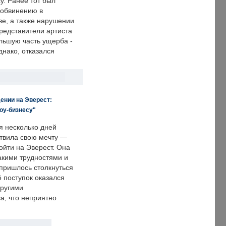
у. Ранее тот был
 обвинению в
е, а также нарушении
редставители артиста
льшую часть ущерба -
днако, отказался
ении на Эверест:
оу-бизнесу"
я несколько дней
твила свою мечту —
ойти на Эверест. Она
акими трудностями и
пришлось столкнуться
ё поступок оказался
другими
а, что неприятно