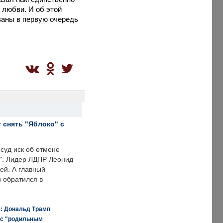
 любви. И об этой
ваны в первую очередь
 снять "Яблоко" с
суд иск об отмене
о". Лидер ЛДПР Леонид
ей. А главный
и обратился в
я: Дональд Трамп
 с "родильным