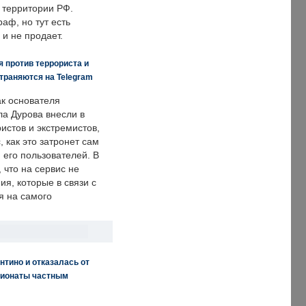
 территории РФ.
аф, но тут есть
 и не продает.
 против террориста и
траняются на Telegram
ак основателя
ла Дурова внесли в
истов и экстремистов,
, как это затронет сам
 его пользователей. В
что на сервис не
я, которые в связи с
я на самого
нтино и отказалась от
пионаты частным