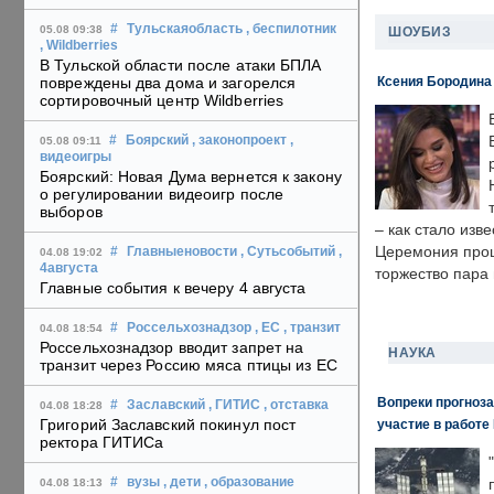
#
Тульскаяобласть
, беспилотник
05.08 09:38
ШОУБИЗ
, Wildberries
В Тульской области после атаки БПЛА
Ксения Бородина
повреждены два дома и загорелся
сортировочный центр Wildberries
#
Боярский
, законопроект
,
05.08 09:11
видеоигры
Боярский: Новая Дума вернется к закону
о регулировании видеоигр после
выборов
– как стало изв
Церемония прошл
#
Главныеновости
, Сутьсобытий
,
04.08 19:02
4августа
торжество пара 
Главные события к вечеру 4 августа
#
Россельхознадзор
, ЕС
, транзит
04.08 18:54
Россельхознадзор вводит запрет на
НАУКА
транзит через Россию мяса птицы из ЕС
Вопреки прогноза
#
Заславский
, ГИТИС
, отставка
04.08 18:28
Григорий Заславский покинул пост
участие в работе 
ректора ГИТИСа
#
вузы
, дети
, образование
04.08 18:13