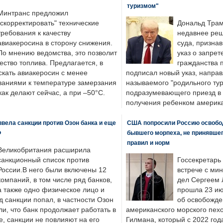
туризмом"
Минтранс предложил
"скорректировать" технические
Дональд Трам
требования к качеству
недавнее реш
авиакеросина в сторону снижения.
суда, призна
По мнению ведомства, это позволит
указ о запрет
ество топлива. Предлагается, в
гражданства 
скать авиакеросин с менее
подписал новый указ, направ
ваниями к температуре замерзания
называемого "родильного тур
 как делают сейчас, а при –50°C.
подразумевающего приезд в 
получения ребенком америка
вела санкции против Озон банка и еще
США попросили Россию освобо
Ф
бывшего морпеха, не принявшег
правил и норм
Великобритания расширила
санкционный список против
Госсекретарь
России.В него были включены 12
встрече с ми
компаний, в том числе ряд банков,
дел Сергеем 
а также одно физическое лицо и
прошла 23 ию
д санкции попал, в частности Озон
об освобожде
ли, что банк продолжает работать в
американского морского пех
, санкции не повлияют на его
Гилмана, который с 2022 год