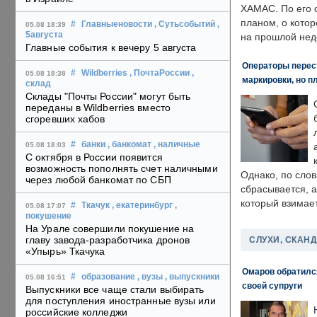
ХАМАС. По его 
планом, о кото
#
Главныеновости
, Сутьсобытий
,
05.08 18:39
5августа
на прошлой нед
Главные события к вечеру 5 августа
Операторы перест
#
Wildberries
, ПочтаРоссии
,
05.08 18:38
маркировки, но п
склад
Склады "Почты России" могут быть
переданы в Wildberries вместо
сгоревших хабов
#
банки
, банкомат
, наличные
05.08 18:03
С октября в России появится
возможность пополнять счет наличными
Однако, по слов
через любой банкомат по СБП
сбрасывается, а
который взимает
#
Ткачук
, екатеринбург
,
05.08 17:07
покушение
На Урале совершили покушение на
главу завода-разработчика дронов
СЛУХИ, СКАН
«Упырь» Ткачука
Омаров обратилс
#
образование
, вузы
, выпускники
05.08 16:51
своей супруги
Выпускники все чаще стали выбирать
для поступления иностранные вузы или
российские колледжи