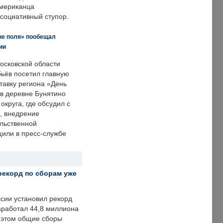
американца
ссоциативный ступор.
не поля» пообещал
ии
осковской области
ьёв посетил главную
тавку региона «День
 в деревне Бунятино
округа, где обсудил с
, внедрение
ольственной
щили в пресс-службе
рекорд по сборам уже
ссии установил рекорд
заработал 44,8 миллиона
и этом общие сборы