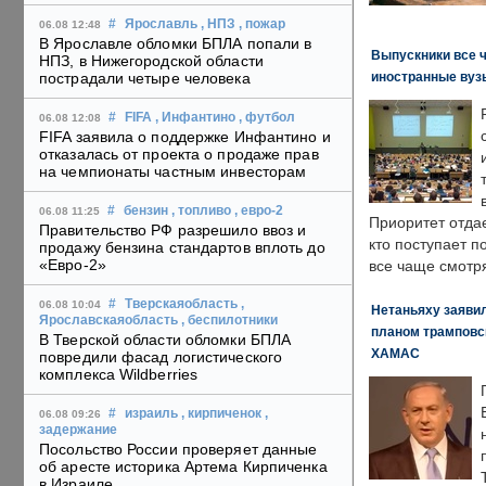
#
Ярославль
, НПЗ
, пожар
06.08 12:48
В Ярославле обломки БПЛА попали в
Выпускники все 
НПЗ, в Нижегородской области
иностранные вуз
пострадали четыре человека
#
FIFA
, Инфантино
, футбол
06.08 12:08
FIFA заявила о поддержке Инфантино и
отказалась от проекта о продаже прав
на чемпионаты частным инвесторам
#
бензин
, топливо
, евро-2
06.08 11:25
Приоритет отда
Правительство РФ разрешило ввоз и
кто поступает п
продажу бензина стандартов вплоть до
«Евро-2»
все чаще смотря
#
Тверскаяобласть
,
06.08 10:04
Нетаньяху заявил
Ярославскаяобласть
, беспилотники
планом трамповс
В Тверской области обломки БПЛА
ХАМАС
повредили фасад логистического
комплекса Wildberries
#
израиль
, кирпиченок
,
06.08 09:26
задержание
Посольство России проверяет данные
об аресте историка Артема Кирпиченка
в Израиле