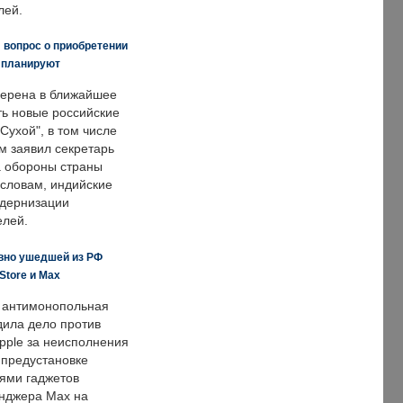
лей.
 вопрос о приобретении
е планируют
ерена в ближайшее
ть новые российские
Сухой", в том числе
м заявил секретарь
 обороны страны
 словам, индийские
одернизации
елей.
вно ушедшей из РФ
Store и Max
 антимонопольная
дила дело против
pple за неисполнения
 предустановке
ями гаджетов
енджера Max на