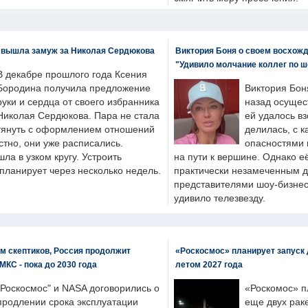
 вышла замуж за Николая Сердюкова
Виктория Боня о своем восхожд
"Удивило молчание коллег по ш
В декабре прошлого года Ксения
Бородина получила предложение
Виктория Бон
руки и сердца от своего избранника
назад осущес
Николая Сердюкова. Пара не стала
ей удалось вз
тянуть с оформлением отношений
делилась, с к
естно, они уже расписались.
опасностями 
а в узком кругу. Устроить
на пути к вершине. Однако е
планирует через несколько недель.
практически незамеченным 
представителями шоу-бизнес
удивило телезвезду.
м скептиков, Россия продолжит
«Роскосмос» планирует запуск 
МКС - пока до 2030 года
летом 2027 года
"Роскосмос" и NASA договорились о
«Роскомос» пл
продлении срока эксплуатации
еще двух рак