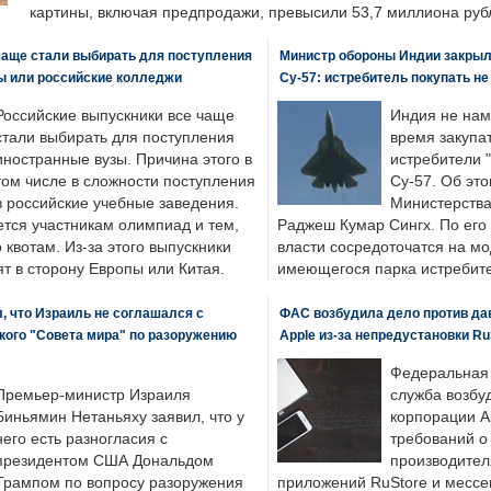
картины, включая предпродажи, превысили 53,7 миллиона руб
чаще стали выбирать для поступления
Министр обороны Индии закрыл
ы или российские колледжи
Су-57: истребитель покупать н
Российские выпускники все чаще
Индия не нам
стали выбирать для поступления
время закупа
иностранные вузы. Причина этого в
истребители "
том числе в сложности поступления
Су-57. Об это
в российские учебные заведения.
Министерства
ется участникам олимпиад и тем,
Раджеш Кумар Сингх. По его
о квотам. Из-за этого выпускники
власти сосредоточатся на м
т в сторону Европы или Китая.
имеющегося парка истребит
, что Израиль не соглашался с
ФАС возбудила дело против да
кого "Совета мира" по разоружению
Apple из-за непредустановки Ru
Федеральная
Премьер-министр Израиля
служба возбу
Биньямин Нетаньяху заявил, что у
корпорации A
него есть разногласия с
требований о
президентом США Дональдом
производител
Трампом по вопросу разоружения
приложений RuStore и месс