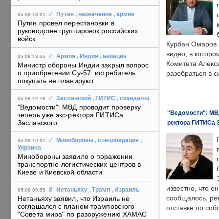
#
Путин
, назначение
, армия
05.08 16:21
Путин провел перестановки в
руководстве группировок российских
войск
Курбан Омаров в
видео, в которо
#
Армия
, Индия
, авиация
05.08 13:55
Комитета Алекс
Министр обороны Индии закрыл вопрос
о приобретении Су-57: истребитель
разобраться в с
покупать не планируют
#
Заславский
, ГИТИС
, скандалы
05.08 12:16
"Ведомости": МВД проводит проверку
"Ведомости": МВД
теперь уже экс-ректора ГИТИСа
Заславского
ректора ГИТИСа 
#
Минобороны
, спецоперация
,
05.08 10:01
Украина
Минобороны заявило о поражении
транспортно-логистических центров в
Киеве и Киевской области
известно, что о
#
Нетаньяху
, Трамп
, Израиль
05.08 09:55
сообщалось, ре
Нетаньяху заявил, что Израиль не
соглашался с планом трамповского
отставке по со
"Совета мира" по разоружению ХАМАС