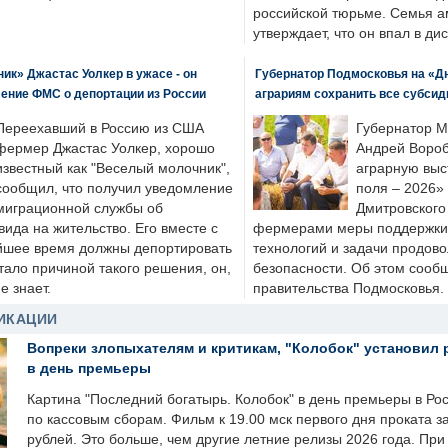
российской тюрьме. Семья 
утверждает, что он впал в ди
к» Джастас Уолкер в ужасе - он
Губернатор Подмосковья на «Д
ение ФМС о депортации из России
аграриям сохранить все субсид
Переехавший в Россию из США
Губернатор М
фермер Джастас Уолкер, хорошо
Андрей Вороб
известный как "Веселый молочник",
аграрную выс
сообщил, что получил уведомление
поля – 2026»
миграционной службы об
Дмитровского 
ида на жительство. Его вместе с
фермерами меры поддержки
йшее время должны депортировать
технологий и задачи продов
стало причиной такого решения, он,
безопасности. Об этом сооб
е знает.
правительства Подмосковья.
ИКАЦИИ
Вопреки злопыхателям и критикам, "Колобок" установил 
в день премьеры
Картина "Последний богатырь. Колобок" в день премьеры в Ро
по кассовым сборам. Фильм к 19.00 мск первого дня проката 
рублей. Это больше, чем другие летние релизы 2026 года. Пр