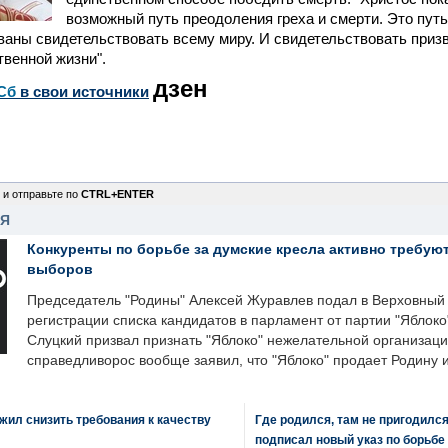
возможный путь преодоления греха и смерти. Это путь
аны свидетельствовать всему миру. И свидетельствовать приз
венной жизни".
дзен
Сб
в свои источники
 и отправьте по
CTRL+ENTER
НЯ
Конкуренты по борьбе за думские кресла активно требуют
выборов
Председатель "Родины" Алексей Журавлев подал в Верховный 
регистрации списка кандидатов в парламент от партии "Яблок
Слуцкий призвал признать "Яблоко" нежелательной организаци
справедливорос вообще заявил, что "Яблоко" продает Родину 
ил снизить требования к качеству
Где родился, там не пригодилс
подписал новый указ по борьбе