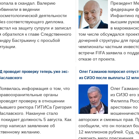
попала в скандал. Валерию
Президент М
обвинили в ведении
федерации фу
косметологической деятельности
Инфантино пр
без соответствующего диплома.
высшим руков
стал на защиту супруги и записал
в марокканско
м обратился к главе Следственного
том числе обсуждался проек
андру Бастрыкину с просьбой
дочерней структуры для про
итуации.
чемпионаты частным инвесто
встречи FIFA заявила о под
отказе от проекта.
 проводит проверку теперь уже экс-
Олег Газманов попросил отпуст
Заславского
из СИЗО после выплаты 12 млн
Появилась информация о том, что
Олег Газмано
правоохранительные органы
из СИЗО его 
проводят проверку в отношении
Филиппа Росс
бывшего ректора ГИТИСа Григория
арестован по
Заславского. Накануне стало
мошенничеств
н покидает должность 5 августа. Как
авторских и смежных прав. П
ктор написал заявление об
сообщили, что он погасил бо
бственному желанию.
12 миллионов рублей. Суд, о
смягчить меру пресечения.