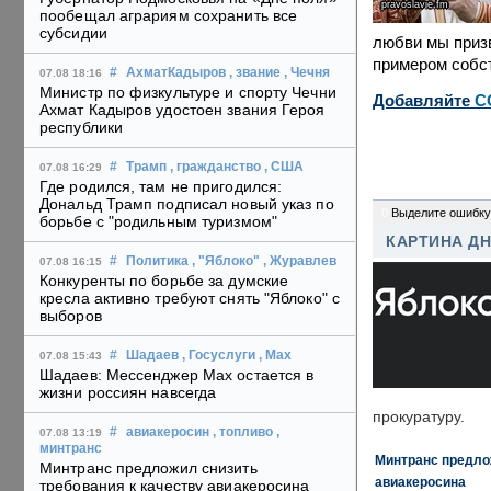
pravoslavie.fm
пообещал аграриям сохранить все
субсидии
любви мы призв
примером собст
#
АхматКадыров
, звание
, Чечня
07.08 18:16
Министр по физкультуре и спорту Чечни
Добавляйте
C
Ахмат Кадыров удостоен звания Героя
республики
#
Трамп
, гражданство
, США
07.08 16:29
Где родился, там не пригодился:
Дональд Трамп подписал новый указ по
0
Выделите ошибку
борьбе с "родильным туризмом"
КАРТИНА Д
#
Политика
, "Яблоко"
, Журавлев
07.08 16:15
Конкуренты по борьбе за думские
кресла активно требуют снять "Яблоко" с
выборов
#
Шадаев
, Госуслуги
, Max
07.08 15:43
Шадаев: Мессенджер Max остается в
жизни россиян навсегда
прокуратуру.
#
авиакеросин
, топливо
,
07.08 13:19
минтранс
Минтранс предлож
Минтранс предложил снизить
авиакеросина
требования к качеству авиакеросина