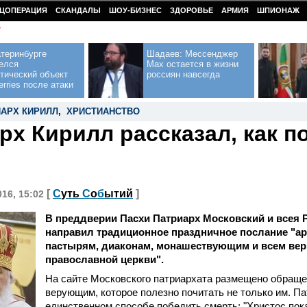
ЦОПЕРАЦИЯ
СКАНДАЛЫ
ШОУ-БИЗНЕС
ЗДОРОВЬЕ
АРМИЯ
ШПИОНАЖ
У
теринбурге
Шадаев: Мессенджер
елся
Max остается в жизни
тический объект
россиян навсегда
erries после атаки
ИАРХ КИРИЛЛ
,
ХРИСТИАНСТВО
рх Кирилл рассказал, как п
[
С
уть
С
о
б
ытий
]
016, 15:02
В преддверии Пасхи Патриарх Московский и всея 
направил традиционное праздничное послание "а
пастырям, диаконам, монашествующим и всем ве
православной церкви".
На сайте Московского патриархата размещено обраще
верующим, которое полезно почитать не только им. Па
единственном способе победить смерть: "Христос пок