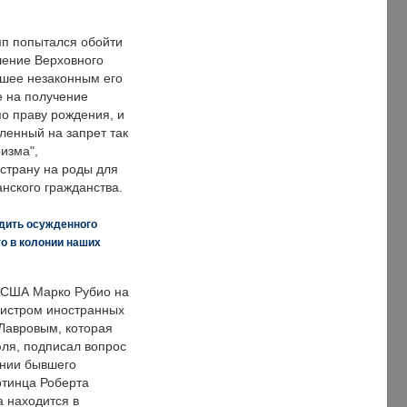
п попытался обойти
ение Верховного
вшее незаконным его
е на получение
по праву рождения, и
ленный на запрет так
изма",
страну на роды для
нского гражданства.
дить осужденного
о в колонии наших
 США Марко Рубио на
нистром иностранных
Лавровым, которая
ля, подписал вопрос
нии бывшего
отинца Роберта
а находится в