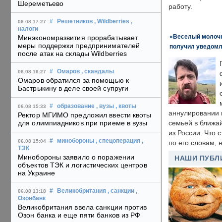
Шереметьево
работу.
#
Решетников
, Wildberries
,
06.08 17:27
налоги
«Веселый молочни
Минэкономразвития прорабатывает
меры поддержки предпринимателей
получил уведомл
после атак на склады Wildberries
#
Омаров
, скандалы
06.08 16:27
Омаров обратился за помощью к
Бастрыкину в деле своей супруги
#
образование
, вузы
, квоты
06.08 15:33
аннулировании в
Ректор МГИМО предложил ввести квоты
для олимпиадников при приеме в вузы
семьей в ближа
из России. Что 
#
минобороны
, спецоперация
,
06.08 15:04
по его словам, н
ТЭК
Минобороны заявило о поражении
НАШИ ПУБЛ
объектов ТЭК и логистических центров
на Украине
#
Великобритания
, санкции
,
06.08 13:18
Озонбанк
Великобритания ввела санкции против
Озон банка и еще пяти банков из РФ