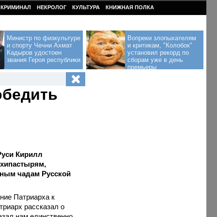
КРИМИНАЛ
НЕКРОЛОГ
КУЛЬТУРА
КНИЖНАЯ ПОЛКА
Министр по физкультуре
Вопреки злопыхателям
и спорту Чечни Ахмат
и критикам, "Колобок"
Кадыров удостоен
установил рекорд по
звания Героя республики
сборам уже в день
премьеры
обедить
Руси Кирилл
рхипастырям,
рным чадам Русской
ние Патриарха к
триарх рассказал о
азал нам единственно