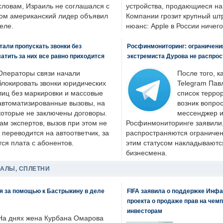
словам, Израиль не соглашался с
устройства, продающиеся на
ром американский лидер объявил
Компании грозит крупный штр
еле.
нюанс: Apple в России ничего
али пропускать звонки без
Росфинмониторинг: ограничения
латить за них все равно приходится
экстремиста Дурова не распрос
Операторы связи начали
После того, к
блокировать звонки юридических
Telegram Пав
лиц без маркировки и массовые
список террор
автоматизированные вызовы, на
возник вопрос
которые не заключены договоры.
мессенджер и
ам экспертов, вызов при этом не
Росфинмониторинге заявили, 
 переводится на автоответчик, за
распространяются ограничени
ся плата с абонентов.
этим статусом накладываютс
бизнесмена.
ДАЛЫ, СПЛЕТНИ
я за помощью к Бастрыкину в деле
FIFA заявила о поддержке Инфа
проекта о продаже прав на чем
инвесторам
На днях жена Курбана Омарова