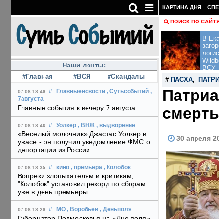
КАРТИНА ДНЯ
СПЕ
ПОИСК ПО САЙТ
В Ека
загор
логис
Wildb
Наши ленты:
ВСУ
#Главная
#ВСЯ
#Скандалы
#
ПАСХА
,
ПАТР
Патриа
#
Главныеновости
, Сутьсобытий
,
07.08 18:49
7августа
Главные события к вечеру 7 августа
смерть
#
Уолкер
, ВНЖ
, выдворение
07.08 18:46
«Веселый молочник» Джастас Уолкер в
30 апреля 2
ужасе - он получил уведомление ФМС о
депортации из России
#
кино
, премьера
, Колобок
07.08 18:35
Вопреки злопыхателям и критикам,
"Колобок" установил рекорд по сборам
уже в день премьеры
#
МО
, Воробьев
, Деньполя
07.08 18:29
Губернатор Подмосковья на «Дне поля»