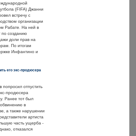
еждународной
тбола (FIFA) Джанни
овел встречу с
одством организации
м Рабате. На ней в
т по созданию
дажи доли прав на
рам. По итогам
держке Инфантино и
ить его экс-продюсера
в попросил отпустить
экс-продюсера
у. Ранее тот был
 обвинению в
е, а также нарушении
редставители артиста
льшую часть ущерба -
днако, отказался