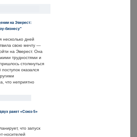
ении на Эверест:
оу-бизнесу"
я несколько дней
твила свою мечту —
ойти на Эверест. Она
акими трудностями и
пришлось столкнуться
ё поступок оказался
другими
а, что неприятно
двух ракет «Союз-5»
анирует, что запуск
ет-носителей