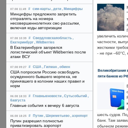
#
сим-карты
, дети
, Минцифры
07.08 11:49
Минцифры предложило запретить
отправлять на номера
несовершеннолетних смс-рассылки,
включая коды авторизации
увеличить колич
#
Свердловскаяобласть
,
07.08 10:39
частности, выпу
Екатеринбург
, Wildberries
В Екатеринбурге загорелся
жесткими требо
логистический объект Wildberries после
- не при –60°C,
атаки ВСУ
#
США
, Гилман
, обмен
07.08 09:27
Великобритания в
США попросили Россию освободить
пяти банков из Р
осужденного бывшего морпеха, не
принявшего в колонии наших правил и
норм
#
Главныеновости
, Сутьсобытий
,
06.08 18:33
6августа
Главные события к вечеру 6 августа
шесть судов. По
#
Путин
, Шереметьево
, аэропорт
06.08 18:25
банк. Там заяви
Путин разрешил полностью
приватизировать аэропорт
обычном режиме