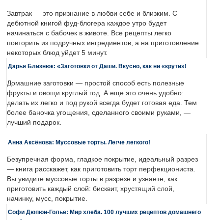
Завтрак — это признание в любви себе и близким. С
дебютной книгой фуд-блогера каждое утро будет
начинаться с бабочек в животе. Все рецепты легко
повторить из подручных ингредиентов, а на приготовление
некоторых блюд уйдет 5 минут.
Дарья Близнюк: «Заготовки от Даши. Вкусно, как ни «крути»!
Домашние заготовки — простой способ есть полезные
фрукты и овощи круглый год. А еще это очень удобно:
делать их легко и под рукой всегда будет готовая еда. Тем
более баночка угощения, сделанного своими руками, —
лучший подарок.
Анна Аксёнова: Муссовые торты. Легче легкого!
Безупречная форма, гладкое покрытие, идеальный разрез
— книга расскажет, как приготовить торт перфекциониста.
Вы увидите муссовые торты в разрезе и узнаете, как
приготовить каждый слой: бисквит, хрустящий слой,
начинку, мусс, покрытие.
Софи Дюпюи-Голье: Мир хлеба. 100 лучших рецептов домашнего