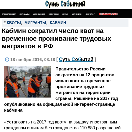
СПЕЦОПЕРАЦИЯ
СКАНДАЛЫ
ШОУ-БИЗНЕС
ЗДОРОВЬЕ
АРМИЯ
ШПИОНАЖ
НЕКРОЛОГ
ПОИСК ПО САЙТУ
#
КВОТЫ
,
МИГРАНТЫ
,
КАБМИН
Кабмин сократил число квот на
временное проживание трудовых
мигрантов в РФ
[
С
уть
С
о
б
ытий
]
18 ноября 2016, 08:18
Правительство России
сократило на 12 процентов
число квот на временное
проживание трудовых
мигрантов на территории
страны. Решение на 2017 год
опубликовано на официальной интернет-странице
кабмина
.
«Установить на 2017 год квоту на выдачу иностранным
гражданам и лицам без гражданства 110 880 разрешений