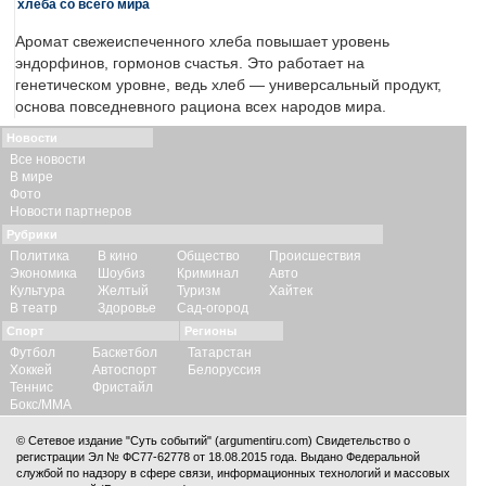
хлеба со всего мира
Аромат свежеиспеченного хлеба повышает уровень
эндорфинов, гормонов счастья. Это работает на
генетическом уровне, ведь хлеб — универсальный продукт,
основа повседневного рациона всех народов мира.
Новости
Все новости
В мире
Фото
Новости партнеров
Рубрики
Политика
В кино
Общество
Происшествия
Экономика
Шоубиз
Криминал
Авто
Культура
Желтый
Туризм
Хайтек
В театр
Здоровье
Сад-огород
Спорт
Регионы
Футбол
Баскетбол
Татарстан
Хоккей
Автоспорт
Белоруссия
Теннис
Фристайл
Бокс/ММА
© Сетевое издание "Суть событий" (argumentiru.com) Свидетельство о
регистрации Эл № ФС77-62778 от 18.08.2015 года. Выдано Федеральной
службой по надзору в сфере связи, информационных технологий и массовых