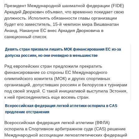
Президент Международной шахматной федерации (FIDE)
Аркадий Дворкович объявил, что временно покидает свою
должность. Исполнять обязанности главы организации
будет его заместитель, 15-й чемпион мира Вишванатан
Ананд. Накануне ЕС внес Аркадия Дворковича в
санкционный список.
Девять стран призвали лишить МОК финансирования ЕС из-за
допуска россиян, но они очевидно в меньшинстве
Ряд европейских стран предложили прекратить
финансирование со стороны ЕС Международного
олимпийского комитета (МОК) и других спортивных
организаций, допустивших россиян и белорусов к турнирам
под своей эгидой. С такой инициативой выступила Эстония,
к ней присоединились еще восемь стран.
Всероссийская федерация легкой атлетики оспорила в CAS
продление отстранения
Всероссийская федерация легкой атлетики (ВФЛА)
оспорила в Спортивном арбитражном суде (CAS) решение
Международной ассоциации легкоатлетических федераций