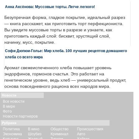
Анна Аксёнова: Муссовые торты. Легче легкого!
Безупречная форма, гладкое покрытие, идеальный разрез
— книга расскажет, как приготовить торт перфекциониста.
Вы увидите муссовые торты в разрезе и узнаете, как
приготовить каждый слой: бисквит, хрустящий слой,
начинку, мусс, покрытие.
Софи Дюпюи-Голье: Мир хлеба. 100 лучших рецептов домашнего
хлеба со всего мира
Аромат свежеиспеченного хлеба повышает уровень
эндорфинов, гормонов счастья. Это работает на
генетическом уровне, ведь хлеб — универсальный продукт,
основа повседневного рациона всех народов мира.
Новости
Все новости
В мире
Фото
Новости партнеров
Рубрики
Политика
В кино
Общество
Происшествия
Экономика
Шоубиз
Криминал
Авто