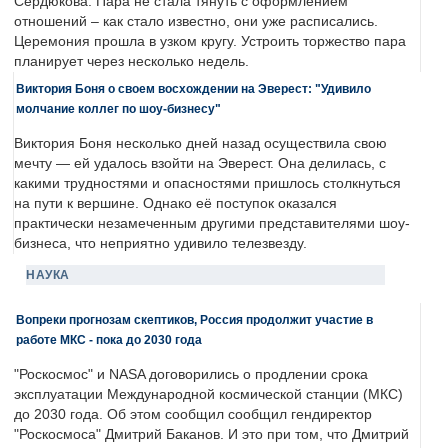
Сердюкова. Пара не стала тянуть с оформлением
отношений – как стало известно, они уже расписались.
Церемония прошла в узком кругу. Устроить торжество пара
планирует через несколько недель.
Виктория Боня о своем восхождении на Эверест: "Удивило
молчание коллег по шоу-бизнесу"
Виктория Боня несколько дней назад осуществила свою
мечту — ей удалось взойти на Эверест. Она делилась, с
какими трудностями и опасностями пришлось столкнуться
на пути к вершине. Однако её поступок оказался
практически незамеченным другими представителями шоу-
бизнеса, что неприятно удивило телезвезду.
НАУКА
Вопреки прогнозам скептиков, Россия продолжит участие в
работе МКС - пока до 2030 года
"Роскосмос" и NASA договорились о продлении срока
эксплуатации Международной космической станции (МКС)
до 2030 года. Об этом сообщил сообщил гендиректор
"Роскосмоса" Дмитрий Баканов. И это при том, что Дмитрий