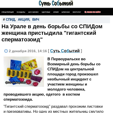
СПЕЦОПЕРАЦИЯ
СКАНДАЛЫ
ШОУ-БИЗНЕС
ЗДОРОВЬЕ
АРМИЯ
ШПИОНАЖ
НЕКРОЛОГ
ПОИСК ПО САЙТУ
#
СПИД
,
АКЦИЯ
,
ВИЧ
На Урале в день борьбы со СПИДом
женщина пристыдила "гигантский
сперматозоид"
[
С
уть
С
о
б
ытий
]
2 декабря 2016, 14:16
В Первоуральске во
Всемирный день борьбы со
СПИДом на центральной
площади город произошел
необычный инцидент с
фото: pixabay.com
участием женщины и
молодого человека,
проводившего акцию, одетого в костюм
сперматозоида.
"Гигантский сперматозоид" раздавал прохожим листовки
и презервативы. Но одну из местных жительниц смутило