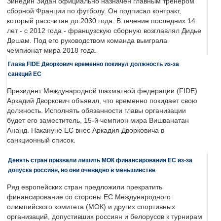
Зинедин Зидан официально назначен главным тренером
сборной Франции по футболу. Он подписал контракт,
который рассчитан до 2030 года. В течение последних 14
лет - с 2012 года - французскую сборную возглавлял Дидье
Дешам. Под его руководством команда выиграла
чемпионат мира 2018 года.
Глава FIDE Дворкович временно покинул должность из-за
санкций ЕС
Президент Международной шахматной федерации (FIDE)
Аркадий Дворкович объявил, что временно покидает свою
должность. Исполнять обязанности главы организации
будет его заместитель, 15-й чемпион мира Вишванатан
Ананд. Накануне ЕС внес Аркадия Дворковича в
санкционный список.
Девять стран призвали лишить МОК финансирования ЕС из-за
допуска россиян, но они очевидно в меньшинстве
Ряд европейских стран предложили прекратить
финансирование со стороны ЕС Международного
олимпийского комитета (МОК) и других спортивных
организаций, допустивших россиян и белорусов к турнирам