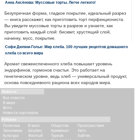
Анна Аксёнова: Муссовые торты. Легче легкого!
Безупречная форма, гладкое покрытие, идеальный разрез
— книга расскажет, как приготовить торт перфекциониста.
Вы увидите муссовые торты в разрезе и узнаете, как
приготовить каждый слой: бисквит, хрустящий слой,
начинку, мусс, покрытие.
Софи Дюпюи-Голье: Мир хлеба. 100 лучших рецептов домашнего
хлеба со всего мира
Аромат свежеиспеченного хлеба повышает уровень
эндорфинов, гормонов счастья. Это работает на
генетическом уровне, ведь хлеб — универсальный продукт,
основа повседневного рациона всех народов мира.
Новости
Все новости
В мире
Фото
Новости партнеров
Рубрики
Политика
В кино
Общество
Происшествия
Экономика
Шоубиз
Криминал
Авто
Культура
Желтый
Туризм
Хайтек