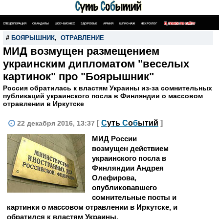
СПЕЦОПЕРАЦИЯ
СКАНДАЛЫ
ШОУ-БИЗНЕС
ЗДОРОВЬЕ
АРМИЯ
ШПИОНАЖ
НЕКРОЛОГ
ПОИСК ПО САЙТУ
#
БОЯРЫШНИК
,
ОТРАВЛЕНИЕ
МИД возмущен размещением
украинским дипломатом "веселых
картинок" про "Боярышник"
Россия обратилась к властям Украины из-за сомнительных
публикаций украинского посла в Финляндии о массовом
отравлении в Иркутске
[
С
уть
С
о
б
ытий
]
22 декабря 2016, 13:37
МИД России
возмущен действием
украинского посла в
Финляндии Андрея
Олефирова,
опубликовавшего
сомнительные посты и
картинки о массовом отравлении в Иркутске, и
обратился к властям Украины.