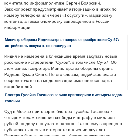
комитета по информполитике Сергей Боярский.
Законопроект предусматривает авторизацию в играх по
номеру телефона или через «Госуслуги», маркировку
контента, а также блокировку запрещенной в России
информации.
Министр обороны Индии закрыл вопрос о приобретении Су-57:
истребитель покупать не планируют
Индия не намерена в ближайшее время закупать новые
российские истребители "Сухой", в том числе Су-57. Об
этом заявил секретарь Министерства обороны страны
Раджеш Кумар Сингх. По его словам, индийские власти
сосредоточатся на модернизации имеющегося парка
истребителей.
Блогера Гусейна Гасанова заочно приговорили к четырем годам
колонии
Суд в Москве приговорил блогера Гусейна Гасанова к
четырем годам лишения свободы и штрафу в миллион
рублей по делу о неуплате налогов. Также ему запрещено
публиковать посты в интернете в течение двух лет.
Приговор был вынесен заочно - блогер проживает за