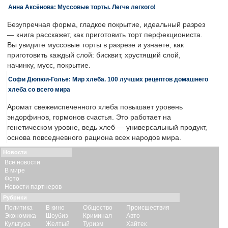
Анна Аксёнова: Муссовые торты. Легче легкого!
Безупречная форма, гладкое покрытие, идеальный разрез
— книга расскажет, как приготовить торт перфекциониста.
Вы увидите муссовые торты в разрезе и узнаете, как
приготовить каждый слой: бисквит, хрустящий слой,
начинку, мусс, покрытие.
Софи Дюпюи-Голье: Мир хлеба. 100 лучших рецептов домашнего
хлеба со всего мира
Аромат свежеиспеченного хлеба повышает уровень
эндорфинов, гормонов счастья. Это работает на
генетическом уровне, ведь хлеб — универсальный продукт,
основа повседневного рациона всех народов мира.
Новости
Все новости
В мире
Фото
Новости партнеров
Рубрики
Политика
В кино
Общество
Происшествия
Экономика
Шоубиз
Криминал
Авто
Культура
Желтый
Туризм
Хайтек