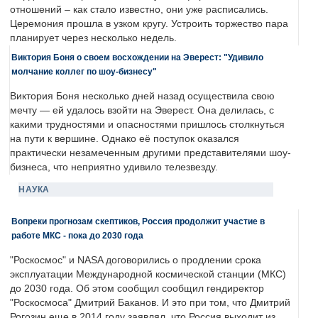
отношений – как стало известно, они уже расписались.
Церемония прошла в узком кругу. Устроить торжество пара
планирует через несколько недель.
Виктория Боня о своем восхождении на Эверест: "Удивило
молчание коллег по шоу-бизнесу"
Виктория Боня несколько дней назад осуществила свою
мечту — ей удалось взойти на Эверест. Она делилась, с
какими трудностями и опасностями пришлось столкнуться
на пути к вершине. Однако её поступок оказался
практически незамеченным другими представителями шоу-
бизнеса, что неприятно удивило телезвезду.
НАУКА
Вопреки прогнозам скептиков, Россия продолжит участие в
работе МКС - пока до 2030 года
"Роскосмос" и NASA договорились о продлении срока
эксплуатации Международной космической станции (МКС)
до 2030 года. Об этом сообщил сообщил гендиректор
"Роскосмоса" Дмитрий Баканов. И это при том, что Дмитрий
Рогозин еще в 2014 году заявлял, что Россия выходит из