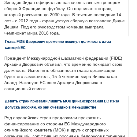
Зинедин Зидан официально назначен главным тренером
сборной Франции по футболу. Он подписал контракт,
который рассчитан до 2030 года. В течение последних 14
лет - с 2012 года - французскую сборную возглавлял Дидье
Дешам. Под его руководством команда выиграла
чемпионат мира 2018 года.
Глава FIDE Дворкович временно покинул должность из-за
санкций ЕС
Президент Международной шахматной федерации (FIDE)
Аркадий Дворкович объявил, что временно покидает свою
должность. Исполнять обязанности главы организации
будет его заместитель, 15-й чемпион мира Вишванатан
Ананд. Накануне ЕС внес Аркадия Дворковича в
санкционный список.
Девять стран призвали лишить МОК финансирования ЕС из-за
допуска россиян, но они очевидно в меньшинстве
Ряд европейских стран предложили прекратить
финансирование со стороны ЕС Международного
олимпийского комитета (МОК) и других спортивных
организаций, допустивших россиян и белорусов к турнирам