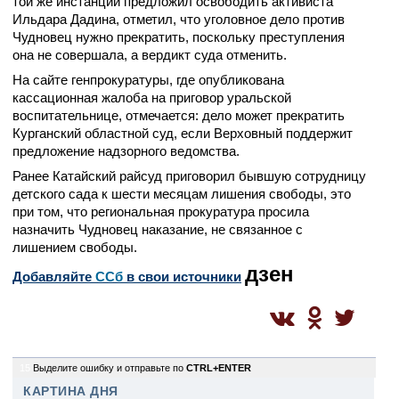
той же инстанции предложил освободить активиста
Ильдара Дадина, отметил, что уголовное дело против
Чудновец нужно прекратить, поскольку преступления
она не совершала, а вердикт суда отменить.
На сайте генпрокуратуры, где опубликована
кассационная жалоба на приговор уральской
воспитательнице, отмечается: дело может прекратить
Курганский областной суд, если Верховный поддержит
предложение надзорного ведомства.
Ранее Катайский райсуд приговорил бывшую сотрудницу
детского сада к шести месяцам лишения свободы, это
при том, что региональная прокуратура просила
назначить Чудновец наказание, не связанное с
лишением свободы.
дзен
Добавляйте
CСб
в свои источники
15
Выделите ошибку и отправьте по
CTRL+ENTER
КАРТИНА ДНЯ