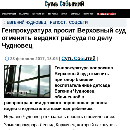
СПЕЦОПЕРАЦИЯ
СКАНДАЛЫ
ШОУ-БИЗНЕС
ЗДОРОВЬЕ
АРМИЯ
ШПИОНАЖ
НЕКРОЛОГ
ПОИСК ПО САЙТУ
#
ЕВГЕНИЙ ЧУДНОВЕЦ
,
РЕПОСТ
,
СОЦСЕТИ
Генпрокуратура просит Верховный суд
отменить вердикт райсуда по делу
Чудновец
[
С
уть
С
о
б
ытий
]
23 февраля 2017, 13:05
Генпрокуратура попросила
Верховный суд отменить
приговор бывшей
воспитательнице детсада
Евгении Чудновец,
argumentiru.com
обвиненной в
распространении детского порно после репоста
видео с издевательствами над ребенком.
Недавно Чудновец отказалась просить о помиловании.
Замгенпрокурора Леонид Коржинек, который накануне в