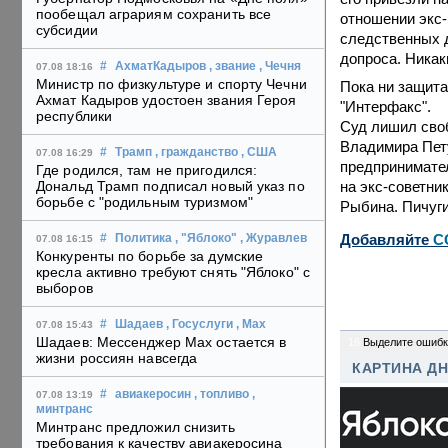
пообещал аграриям сохранить все
отношении экс-
субсидии
следственных д
допроса. Никак
#
АхматКадыров
, звание
, Чечня
07.08 18:16
Министр по физкультуре и спорту Чечни
Пока ни защита
Ахмат Кадыров удостоен звания Героя
"Интерфакс".
республики
Суд лишил сво
Владимира Пету
#
Трамп
, гражданство
, США
07.08 16:29
предпринимател
Где родился, там не пригодился:
на экс-советни
Дональд Трамп подписал новый указ по
борьбе с "родильным туризмом"
Рыбина. Пичуги
Добавляйте
C
#
Политика
, "Яблоко"
, Журавлев
07.08 16:15
Конкуренты по борьбе за думские
кресла активно требуют снять "Яблоко" с
выборов
#
Шадаев
, Госуслуги
, Max
07.08 15:43
Шадаев: Мессенджер Max остается в
16
Выделите ошибк
жизни россиян навсегда
КАРТИНА Д
#
авиакеросин
, топливо
,
07.08 13:19
минтранс
Минтранс предложил снизить
требования к качеству авиакеросина