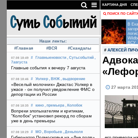
КАРТИНА ДНЯ
СПЕ
ПОИСК ПО САЙТ
В Ека
загор
логис
Wildb
Наши ленты:
ВСУ
#Главная
#ВСЯ
#Скандалы
#
АЛЕКСЕЙ ПИЧ
Адвока
#
Главныеновости
, Сутьсобытий
,
07.08 18:49
7августа
Главные события к вечеру 7 августа
«Лефор
#
Уолкер
, ВНЖ
, выдворение
07.08 18:46
«Веселый молочник» Джастас Уолкер в
27 марта 20
ужасе - он получил уведомление ФМС о
депортации из России
#
кино
, премьера
, Колобок
07.08 18:35
Вопреки злопыхателям и критикам,
"Колобок" установил рекорд по сборам
уже в день премьеры
#
МО
, Воробьев
, Деньполя
07.08 18:29
его привезли н
Губернатор Подмосковья на «Дне поля»