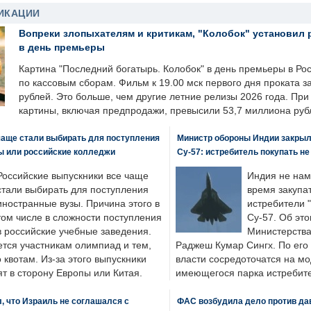
ИКАЦИИ
Вопреки злопыхателям и критикам, "Колобок" установил 
в день премьеры
Картина "Последний богатырь. Колобок" в день премьеры в Ро
по кассовым сборам. Фильм к 19.00 мск первого дня проката 
рублей. Это больше, чем другие летние релизы 2026 года. Пр
картины, включая предпродажи, превысили 53,7 миллиона руб
чаще стали выбирать для поступления
Министр обороны Индии закрыл
ы или российские колледжи
Су-57: истребитель покупать н
Российские выпускники все чаще
Индия не нам
стали выбирать для поступления
время закупа
иностранные вузы. Причина этого в
истребители "
том числе в сложности поступления
Су-57. Об это
в российские учебные заведения.
Министерства
ется участникам олимпиад и тем,
Раджеш Кумар Сингх. По его
о квотам. Из-за этого выпускники
власти сосредоточатся на м
т в сторону Европы или Китая.
имеющегося парка истребит
, что Израиль не соглашался с
ФАС возбудила дело против да