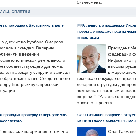
бизнесмена.
ДАЛЫ, СПЛЕТНИ
я за помощью к Бастрыкину в деле
FIFA заявила о поддержке Инфа
проекта о продаже прав на чем
инвесторам
На днях жена Курбана Омарова
попала в скандал. Валерию
Президент М
обвинили в ведении
федерации фу
косметологической деятельности
Инфантино пр
без соответствующего диплома.
высшим руков
стал на защиту супруги и записал
в марокканско
м обратился к главе Следственного
том числе обсуждался проек
андру Бастрыкину с просьбой
дочерней структуры для про
итуации.
чемпионаты частным инвесто
встречи FIFA заявила о под
отказе от проекта.
 проводит проверку теперь уже экс-
Олег Газманов попросил отпуст
Заславского
из СИЗО после выплаты 12 млн
Появилась информация о том, что
Олег Газмано