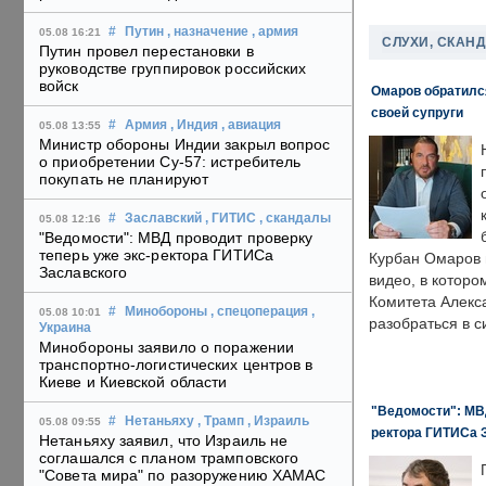
#
Путин
, назначение
, армия
05.08 16:21
СЛУХИ, СКАН
Путин провел перестановки в
руководстве группировок российских
войск
Омаров обратилс
своей супруги
#
Армия
, Индия
, авиация
05.08 13:55
Министр обороны Индии закрыл вопрос
о приобретении Су-57: истребитель
покупать не планируют
#
Заславский
, ГИТИС
, скандалы
05.08 12:16
"Ведомости": МВД проводит проверку
теперь уже экс-ректора ГИТИСа
Курбан Омаров в
Заславского
видео, в которо
Комитета Алекс
#
Минобороны
, спецоперация
,
05.08 10:01
разобраться в с
Украина
Минобороны заявило о поражении
транспортно-логистических центров в
Киеве и Киевской области
"Ведомости": МВД
#
Нетаньяху
, Трамп
, Израиль
05.08 09:55
ректора ГИТИСа 
Нетаньяху заявил, что Израиль не
соглашался с планом трамповского
"Совета мира" по разоружению ХАМАС