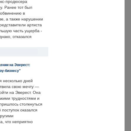
экс-продюсера
у. Ранее тот был
 обвинению в
е, а также нарушении
редставители артиста
льшую часть ущерба -
днако, отказался
ении на Эверест:
оу-бизнесу"
я несколько дней
твила свою мечту —
ойти на Эверест. Она
акими трудностями и
пришлось столкнуться
ё поступок оказался
другими
а, что неприятно