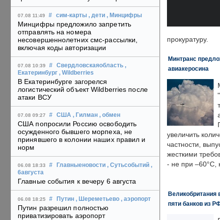
#
сим-карты
, дети
, Минцифры
07.08 11:49
Минцифры предложило запретить
отправлять на номера
прокуратуру.
несовершеннолетних смс-рассылки,
включая коды авторизации
Минтранс предлож
#
Свердловскаяобласть
,
07.08 10:39
авиакеросина
Екатеринбург
, Wildberries
В Екатеринбурге загорелся
логистический объект Wildberries после
атаки ВСУ
#
США
, Гилман
, обмен
07.08 09:27
США попросили Россию освободить
осужденного бывшего морпеха, не
увеличить колич
принявшего в колонии наших правил и
частности, выпу
норм
жесткими требо
- не при –60°C,
#
Главныеновости
, Сутьсобытий
,
06.08 18:33
6августа
Главные события к вечеру 6 августа
Великобритания в
#
Путин
, Шереметьево
, аэропорт
06.08 18:25
пяти банков из Р
Путин разрешил полностью
приватизировать аэропорт