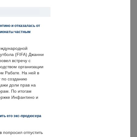
нтино и отказалась от
пионаты частным
еждународной
тбола (FIFA) Джанни
овел встречу с
одством организации
м Рабате. На ней в
т по созданию
дажи доли прав на
рам. По итогам
держке Инфантино и
ить его экс-продюсера
в попросил отпустить