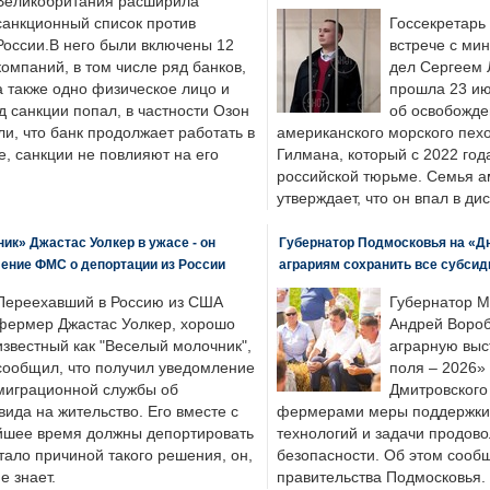
Великобритания расширила
санкционный список против
Госсекретарь
России.В него были включены 12
встрече с ми
компаний, в том числе ряд банков,
дел Сергеем 
а также одно физическое лицо и
прошла 23 ию
д санкции попал, в частности Озон
об освобожде
ли, что банк продолжает работать в
американского морского пех
, санкции не повлияют на его
Гилмана, который с 2022 год
российской тюрьме. Семья 
утверждает, что он впал в ди
к» Джастас Уолкер в ужасе - он
Губернатор Подмосковья на «Д
ение ФМС о депортации из России
аграриям сохранить все субсид
Переехавший в Россию из США
Губернатор М
фермер Джастас Уолкер, хорошо
Андрей Вороб
известный как "Веселый молочник",
аграрную выс
сообщил, что получил уведомление
поля – 2026»
миграционной службы об
Дмитровского 
ида на жительство. Его вместе с
фермерами меры поддержки
йшее время должны депортировать
технологий и задачи продов
стало причиной такого решения, он,
безопасности. Об этом сооб
е знает.
правительства Подмосковья.