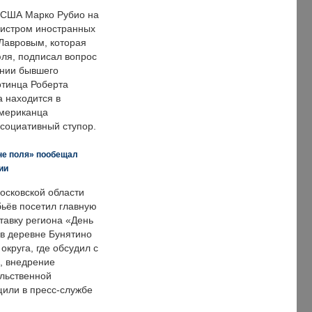
 США Марко Рубио на
нистром иностранных
Лавровым, которая
ля, подписал вопрос
нии бывшего
отинца Роберта
а находится в
американца
ссоциативный ступор.
не поля» пообещал
ии
осковской области
ьёв посетил главную
тавку региона «День
 в деревне Бунятино
округа, где обсудил с
, внедрение
ольственной
щили в пресс-службе