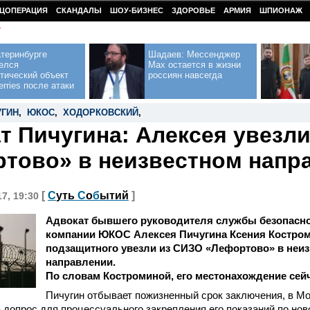
ЦОПЕРАЦИЯ
СКАНДАЛЫ
ШОУ-БИЗНЕС
ЗДОРОВЬЕ
АРМИЯ
ШПИОНАЖ
У
теринбурге
Шадаев: Мессенджер
елся
Max остается в жизни
тический объект
россиян навсегда
erries после атаки
УГИН
,
ЮКОС
,
ХОДОРКОВСКИЙ
,
т Пичугина: Алексея увезл
тово» в неизвестном напр
[
С
уть
С
о
б
ытий
]
17, 19:30
Адвокат бывшего руководителя службы безопасн
компании ЮКОС Алексея Пичугина Ксения Костром
подзащитного увезли из СИЗО «Лефортово» в неи
направлении.
По словам Костроминой, его местонахождение сейч
Пичугин отбывает пожизненный срок заключения, в Мо
а допрос для процессуального закрепления его показаний по но