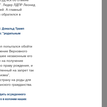
суд иск об отмене
о". Лидер ЛДПР Леонид
ей. А главный
и обратился в
я: Дональд Трамп
 с "родильным
п попытался обойти
ение Верховного
вшее незаконным его
е на получение
по праву рождения, и
ленный на запрет так
изма",
страну на роды для
нского гражданства.
дить осужденного
о в колонии наших