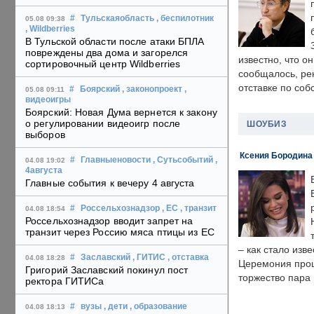
#
Тульскаяобласть
, беспилотник
05.08 09:38
, Wildberries
В Тульской области после атаки БПЛА
повреждены два дома и загорелся
известно, что о
сортировочный центр Wildberries
сообщалось, ре
отставке по со
#
Боярский
, законопроект
,
05.08 09:11
видеоигры
Боярский: Новая Дума вернется к закону
о регулировании видеоигр после
ШОУБИЗ
выборов
Ксения Бородина
#
Главныеновости
, Сутьсобытий
,
04.08 19:02
4августа
Главные события к вечеру 4 августа
#
Россельхознадзор
, ЕС
, транзит
04.08 18:54
Россельхознадзор вводит запрет на
транзит через Россию мяса птицы из ЕС
– как стало изв
#
Заславский
, ГИТИС
, отставка
04.08 18:28
Церемония прошл
Григорий Заславский покинул пост
торжество пара 
ректора ГИТИСа
#
вузы
, дети
, образование
04.08 18:13