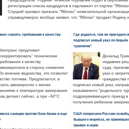
Председатель "Родины" Алексей Журавлев подал в Верховный 
регистрации списка кандидатов в парламент от партии "Яблок
Слуцкий призвал признать "Яблоко" нежелательной организаци
справедливорос вообще заявил, что "Яблоко" продает Родину 
ил снизить требования к качеству
Где родился, там не пригодилс
подписал новый указ по борьбе
туризмом"
Минтранс предложил
"скорректировать" технические
Дональд Трам
требования к качеству
недавнее реш
авиакеросина в сторону снижения.
суда, призна
По мнению ведомства, это позволит
указ о запрет
ество топлива. Предлагается, в
гражданства 
скать авиакеросин с менее
подписал новый указ, направ
ваниями к температуре замерзания
называемого "родильного тур
 как делают сейчас, а при –50°C.
подразумевающего приезд в 
получения ребенком америка
вела санкции против Озон банка и еще
США попросили Россию освобо
Ф
бывшего морпеха, не принявшег
правил и норм