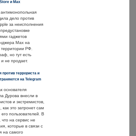
Store и Max
 антимонопольная
дила дело против
pple за неисполнения
 предустановке
ями гаджетов
енджера Max на
 территории РФ.
аф, но тут есть
 и не продает.
 против террориста и
траняются на Telegram
ак основателя
ла Дурова внесли в
истов и экстремистов,
, как это затронет сам
 его пользователей. В
что на сервис не
я, которые в связи с
я на самого