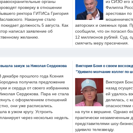
правоохранительные органы
из СИЗО его 
проводят проверку в отношении
Филиппа Росс
бывшего ректора ГИТИСа Григория
арестован по
Заславского. Накануне стало
мошенничеств
н покидает должность 5 августа. Как
авторских и смежных прав. П
ктор написал заявление об
сообщили, что он погасил бо
бственному желанию.
12 миллионов рублей. Суд, о
смягчить меру пресечения.
 вышла замуж за Николая Сердюкова
Виктория Боня о своем восхожд
"Удивило молчание коллег по ш
В декабре прошлого года Ксения
Бородина получила предложение
Виктория Бон
руки и сердца от своего избранника
назад осущес
Николая Сердюкова. Пара не стала
ей удалось вз
тянуть с оформлением отношений
делилась, с к
естно, они уже расписались.
опасностями 
а в узком кругу. Устроить
на пути к вершине. Однако е
планирует через несколько недель.
практически незамеченным 
представителями шоу-бизнес
удивило телезвезду.