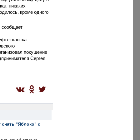
ат, никаких
одилось, кроме одного
- сообщает
Нефтеюганска
овского
организовал покушение
едпринимателя Сергея
 снять "Яблоко" с