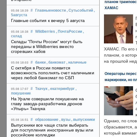
планом трамповс
ХАМАС
#
Главныеновости
, Сутьсобытий
,
05.08 18:39
5августа
Главные события к вечеру 5 августа
#
Wildberries
, ПочтаРоссии
,
05.08 18:38
склад
Склады "Почты России" могут быть
переданы в Wildberries вместо
ХАМАС. По его 
сгоревших хабов
планом, о кото
на прошлой нед
#
банки
, банкомат
, наличные
05.08 18:03
С октября в России появится
возможность пополнять счет наличными
Операторы перест
через любой банкомат по СБП
маркировки, но п
#
Ткачук
, екатеринбург
,
05.08 17:07
покушение
На Урале совершили покушение на
главу завода-разработчика дронов
«Упырь» Ткачука
#
образование
, вузы
, выпускники
05.08 16:51
Однако, по слов
Выпускники все чаще стали выбирать
сбрасывается, а
для поступления иностранные вузы или
который взимает
российские колледжи