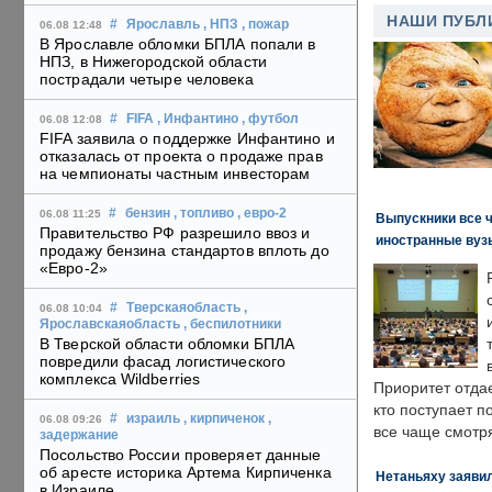
НАШИ ПУБЛ
#
Ярославль
, НПЗ
, пожар
06.08 12:48
В Ярославле обломки БПЛА попали в
НПЗ, в Нижегородской области
пострадали четыре человека
#
FIFA
, Инфантино
, футбол
06.08 12:08
FIFA заявила о поддержке Инфантино и
отказалась от проекта о продаже прав
на чемпионаты частным инвесторам
#
бензин
, топливо
, евро-2
06.08 11:25
Выпускники все 
Правительство РФ разрешило ввоз и
иностранные вуз
продажу бензина стандартов вплоть до
«Евро-2»
#
Тверскаяобласть
,
06.08 10:04
Ярославскаяобласть
, беспилотники
В Тверской области обломки БПЛА
повредили фасад логистического
комплекса Wildberries
Приоритет отда
кто поступает п
#
израиль
, кирпиченок
,
06.08 09:26
все чаще смотря
задержание
Посольство России проверяет данные
об аресте историка Артема Кирпиченка
Нетаньяху заявил
в Израиле