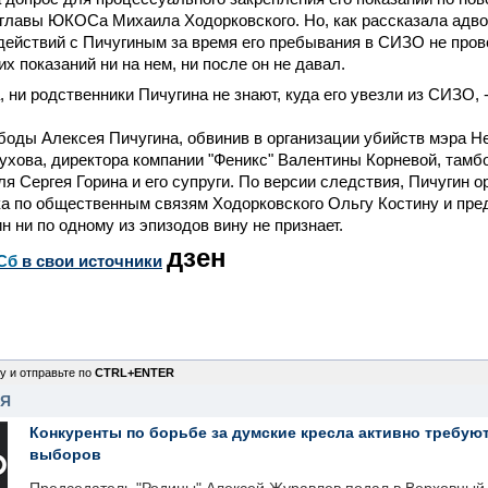
главы ЮКОСа Михаила Ходорковского. Но, как рассказала адвок
ействий с Пичугиным за время его пребывания в СИЗО не пров
их показаний ни на нем, ни после он не давал.
, ни родственники Пичугина не знают, куда его увезли из СИЗО, 
боды Алексея Пичугина, обвинив в организации убийств мэра 
хова, директора компании "Феникс" Валентины Корневой, тамб
я Сергея Горина и его супруги. По версии следствия, Пичугин 
ка по общественным связям Ходорковского Ольгу Костину и пр
н ни по одному из эпизодов вину не признает.
дзен
Сб
в свои источники
у и отправьте по
CTRL+ENTER
НЯ
Конкуренты по борьбе за думские кресла активно требуют
выборов