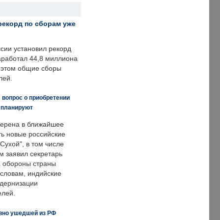
рекорд по сборам уже
ссии установил рекорд
заработал 44,8 миллиона
и этом общие сборы
лей.
 вопрос о приобретении
е планируют
ерена в ближайшее
ть новые российские
Сухой", в том числе
м заявил секретарь
 обороны страны
 словам, индийские
одернизации
елей.
вно ушедшей из РФ