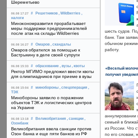
Шереметьево
#
Решетников
, Wildberries
,
06.08 17:27
налоги
Минэкономразвития прорабатывает
меры поддержки предпринимателей
шесть судов. По
после атак на склады Wildberries
банк. Там заяви
обычном режиме
#
Омаров
, скандалы
06.08 16:27
работу.
Омаров обратился за помощью к
Бастрыкину в деле своей супруги
#
образование
, вузы
, квоты
06.08 15:33
«Веселый молочни
Ректор МГИМО предложил ввести квоты
получил уведомл
для олимпиадников при приеме в вузы
#
минобороны
, спецоперация
,
06.08 15:04
ТЭК
Минобороны заявило о поражении
объектов ТЭК и логистических центров
на Украине
аннулировании в
#
Великобритания
, санкции
,
06.08 13:18
семьей в ближа
Озонбанк
из России. Что 
Великобритания ввела санкции против
Озон банка и еще пяти банков из РФ
по его словам, н