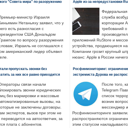
кого "Совета мира" по разоружению
Apple из-за непредустановки Ru
Федеральная
Премьер-министр Израиля
служба возбу
Биньямин Нетаньяху заявил, что у
корпорации A
него есть разногласия с
требований о
президентом США Дональдом
производител
Трампом по вопросу разоружения
приложений RuStore и месс
словам, Израиль не соглашался с
устройства, продающиеся на
ром американский лидер объявил
Компании грозит крупный штр
еле.
нюанс: Apple в России ничего
али пропускать звонки без
Росфинмониторинг: ограничения
латить за них все равно приходится
экстремиста Дурова не распрос
Операторы связи начали
После того, к
блокировать звонки юридических
Telegram Пав
лиц без маркировки и массовые
список террор
автоматизированные вызовы, на
возник вопрос
которые не заключены договоры.
мессенджер и
ам экспертов, вызов при этом не
Росфинмониторинге заявили, 
 переводится на автоответчик, за
распространяются ограничени
ся плата с абонентов.
этим статусом накладываютс