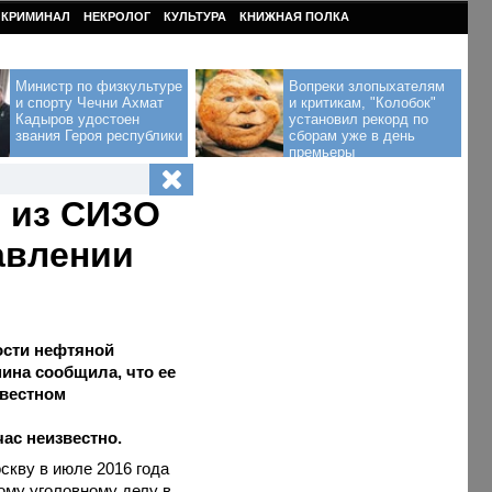
КРИМИНАЛ
НЕКРОЛОГ
КУЛЬТУРА
КНИЖНАЯ ПОЛКА
Министр по физкультуре
Вопреки злопыхателям
и спорту Чечни Ахмат
и критикам, "Колобок"
Кадыров удостоен
установил рекорд по
звания Героя республики
сборам уже в день
премьеры
и из СИЗО
авлении
ости нефтяной
ина сообщила, что ее
звестном
ас неизвестно.
скву в июле 2016 года
вому уголовному делу в