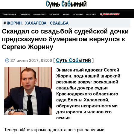
СПЕЦОПЕРАЦИЯ
СКАНДАЛЫ
ШОУ-БИЗНЕС
ЗДОРОВЬЕ
АРМИЯ
ШПИОНАЖ
НЕКРОЛОГ
ПОИСК ПО САЙТУ
#
ЖОРИН
,
ХАХАЛЕВА
,
СВАДЬБА
Скандал со свадьбой судейской дочки
предсказуемо бумерангом вернулся к
Сергею Жорину
[
С
уть
С
о
б
ытий
]
27 июля 2017, 08:00
Знаменитый адвокат Сергей
Жорин, поднявший широкий
резонанс вокруг роскошной
свадьбы дочери судьи
Краснодарского областного
суда Елены Халалевой,
обернулся неприятностями
classical-news.ru
для юриста и членов его
семьи
.
Теперь «Инстаграм» адвоката пестрит записями,