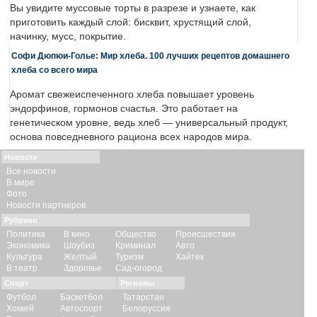
Вы увидите муссовые торты в разрезе и узнаете, как
приготовить каждый слой: бисквит, хрустящий слой,
начинку, мусс, покрытие.
Софи Дюпюи-Голье: Мир хлеба. 100 лучших рецептов домашнего
хлеба со всего мира
Аромат свежеиспеченного хлеба повышает уровень
эндорфинов, гормонов счастья. Это работает на
генетическом уровне, ведь хлеб — универсальный продукт,
основа повседневного рациона всех народов мира.
Новости
Все новости
В мире
Фото
Новости партнеров
Рубрики
Политика
В кино
Общество
Происшествия
Экономика
Шоубиз
Криминал
Авто
Культура
Желтый
Туризм
Хайтек
В театр
Здоровье
Сад-огород
Спорт
Регионы
Футбол
Баскетбол
Татарстан
Хоккей
Автоспорт
Белоруссия