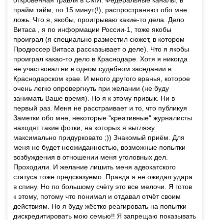
прайм тайм, по 15 минут(!), распространяют обо мне
ложь. Что я, якобы, проигрываю какие-то дела. Дело
Витаса , я по информации России-1, тоже якобы
проиграл (я специально разместил сюжет, в котором
Продюссер Витаса рассказывает о деле). Что я якобы
проиграл какао-то дело в Краснодаре. Хотя я никогда
не участвовал ни в одном судебном заседании в
Краснодарском крае. И много другого вранья, которое
очень легко опровергнуть при желании (не буду
занимать Ваше время). Но я к этому привык. Ни в
первый раз. Меня не расстраивает и то, что публикуя
Заметки обо мне, некоторые "креативные" журналисты
находят такие фотки, на которых я выгляжу
максимально придурковато ;)) Знакомый приём. Для
меня не будет неожиданностью, возможные попытки
возбуждения в отношении меня уголовных дел.
Проходили. И желание лишить меня адвокатского
статуса тоже предсказуемо. Правда я не ожидал удара
в спину. Но по большому счёту это все мелочи. Я готов
к этому, потому что понимал и отдавал отчёт своим
действиям. Но я буду жёстко реагировать на попытки
дискредитировать мою семью!! Я запрещаю показывать