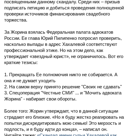
посвященными данному скандалу. Среди них – призыв
подписать петицию и добиться проведения полноценной
проверки источников финансирования свадебного
торжества.
За Жорина взялась Федеральная палата адвокатов
России. Ее глава Юрий Пилипенко попросил проверить,
насколько выпады в адрес Хахалевой соответствуют
профессиональной этике. Но на этом дело, как
утверждает «звездный юрист», не ограничилось. Вот его
краткие тезисы:
1. Прекращать Ее полномочия никто не собирается. А
она и не думает уходить
2. На самом верху принято решение "Своих не сдавать"
3. Спецоперация "Честные СМИ" ... и "Мочить адвоката
Жорина" - набирает свои обороты.
Более того: Жорин утверждает, что в данной ситуации
страдают его близкие. «Но я буду жестко реагировать на
попытки дискредитировать мою семью! Это мерзость и
подлость, и я буду идти до конца», – написал он.
Читайте также:
«Скандал имени судьи Хахалевой как