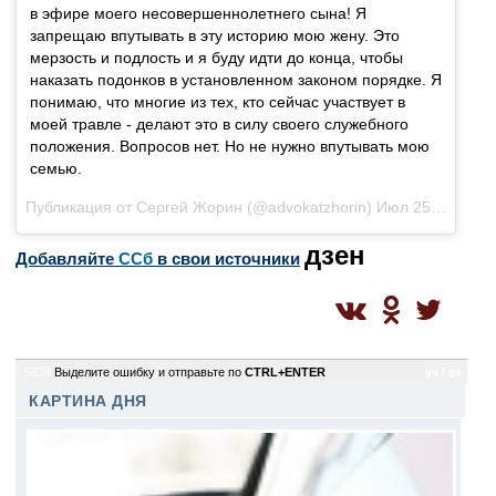
в эфире моего несовершеннолетнего сына! Я
запрещаю впутывать в эту историю мою жену. Это
мерзость и подлость и я буду идти до конца, чтобы
наказать подонков в установленном законом порядке. Я
понимаю, что многие из тех, кто сейчас участвует в
моей травле - делают это в силу своего служебного
положения. Вопросов нет. Но не нужно впутывать мою
семью.
Публикация от Сергей Жорин (@advokatzhorin) Июл 25 2017 в 4:01 PDT
дзен
Добавляйте
CСб
в свои источники
5828
Выделите ошибку и отправьте по
CTRL+ENTER
gu / gu
КАРТИНА ДНЯ