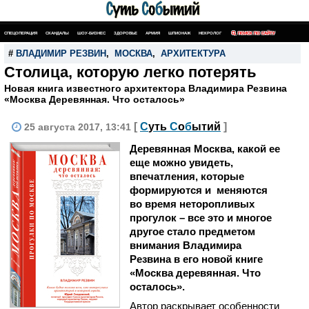
СПЕЦОПЕРАЦИЯ
СКАНДАЛЫ
ШОУ-БИЗНЕС
ЗДОРОВЬЕ
АРМИЯ
ШПИОНАЖ
НЕКРОЛОГ
ПОИСК ПО САЙТУ
#
ВЛАДИМИР РЕЗВИН
,
МОСКВА
,
АРХИТЕКТУРА
Столица, которую легко потерять
Новая книга известного архитектора Владимира Резвина
«Москва Деревянная. Что осталось»
[
С
уть
С
о
б
ытий
]
25 августа 2017, 13:41
Деревянная Москва, какой ее
еще можно увидеть,
впечатления, которые
формируются и меняются
во время неторопливых
прогулок – все это и многое
другое стало предметом
внимания Владимира
Резвина в его новой книге
«Москва деревянная. Что
осталось».
Автор раскрывает особенности