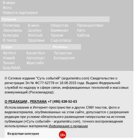
В мире
Фото
Новости партнеров
Рубрики
Политика
В кино
Общество
Происшествия
Экономика
Шоубиз
Криминал
Авто
Культура
Желтый
Туризм
Хайтек
В театр
Здоровье
Сад-огород
Спорт
Регионы
Футбол
Баскетбол
Татарстан
Хоккей
Автоспорт
Белоруссия
Теннис
Фристайл
Бокс/ММА
© Сетевое издание "Суть событий" (argumentiru.com) Свидетельство о
регистрации Эл № ФС77-62778 от 18.08.2015 года. Выдано Федеральной
службой по надзору в сфере связи, информационных технологий и массовых
коммуникаций (Роскомнадзор).
О РЕДАКЦИИ
,
РЕКЛАМА
+7 (495) 638-52-63
Использование в Интернет-пространстве и других СМИ текстов, фото и
видеоматериалов, опубликованных на этом сайте, допускается с
разрешения
редакции
при условии обязательного размещения гиперссылки на источник
публикации («Суть событий» - argumentiru.com), точного воспроизведения
используемых материалов.
Информация о редакции
Возрастная категория
18+