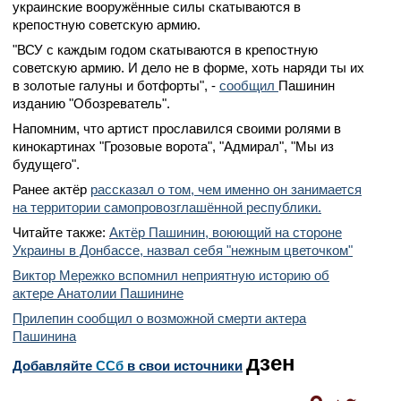
украинские вооружённые силы скатываются в
крепостную советскую армию.
"ВСУ с каждым годом скатываются в крепостную
советскую армию. И дело не в форме, хоть наряди ты их
в золотые галуны и ботфорты", -
сообщил
Пашинин
изданию "Обозреватель".
Напомним, что артист прославился своими ролями в
кинокартинах "Грозовые ворота", "Адмирал", "Мы из
будущего".
Ранее актёр
рассказал о том, чем именно он занимается
на территории самопровозглашённой республики.
Читайте также:
Актёр Пашинин, воюющий на стороне
Украины в Донбассе, назвал себя "нежным цветочком"
Виктор Мережко вспомнил неприятную историю об
актере Анатолии Пашинине
Прилепин сообщил о возможной смерти актера
Пашинина
дзен
Добавляйте
CСб
в свои источники