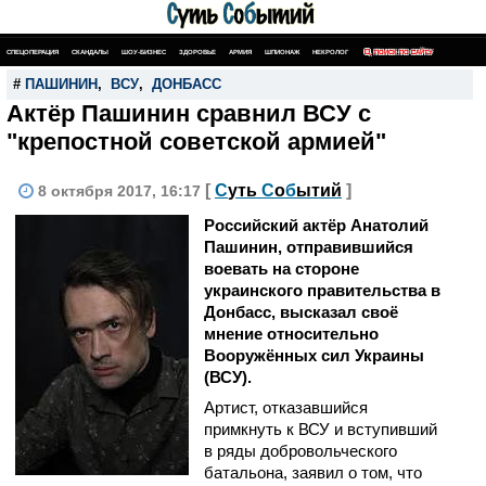
СПЕЦОПЕРАЦИЯ
СКАНДАЛЫ
ШОУ-БИЗНЕС
ЗДОРОВЬЕ
АРМИЯ
ШПИОНАЖ
НЕКРОЛОГ
ПОИСК ПО САЙТУ
#
ПАШИНИН
,
ВСУ
,
ДОНБАСС
Актёр Пашинин сравнил ВСУ с
"крепостной советской армией"
[
С
уть
С
о
б
ытий
]
8 октября 2017, 16:17
Российский актёр Анатолий
Пашинин, отправившийся
воевать на стороне
украинского правительства в
Донбасс, высказал своё
мнение относительно
Вооружённых сил Украины
(ВСУ).
Артист, отказавшийся
примкнуть к ВСУ и вступивший
в ряды добровольческого
батальона, заявил о том, что