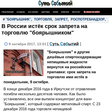
СПЕЦОПЕРАЦИЯ
СКАНДАЛЫ
ШОУ-БИЗНЕС
ЗДОРОВЬЕ
АРМИЯ
ШПИОНАЖ
НЕКРОЛОГ
ПОИСК ПО САЙТУ
#
"БОЯРЫШНИК"
,
ТОРГОВЛЯ
,
ЗАПРЕТ
,
РОСПОТРЕБНАДЗОР
,
В России истёк срок запрета на
торговлю "боярышником"
[
С
уть
С
о
б
ытий
]
9 октября 2017, 13:01
"Боярышник" и другие
дешёвые спиртосодержащие
непищевые жидкости
вернутся на российские
прилавки: срок запрета на
Фото: pixabay.com
торговлю ими истёк в
понедельник, 9 октября.
В конце декабря 2016 года в Иркутске от отравления
погибли несколько десятков человек. Как было
установлено, все они выпили концентрат для ванн
"Боярышник", который содержал метиловый спирт. С 23
декабря 2016 года торговля непищевой