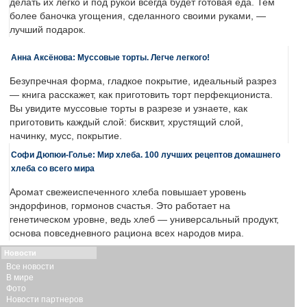
делать их легко и под рукой всегда будет готовая еда. Тем
более баночка угощения, сделанного своими руками, —
лучший подарок.
Анна Аксёнова: Муссовые торты. Легче легкого!
Безупречная форма, гладкое покрытие, идеальный разрез
— книга расскажет, как приготовить торт перфекциониста.
Вы увидите муссовые торты в разрезе и узнаете, как
приготовить каждый слой: бисквит, хрустящий слой,
начинку, мусс, покрытие.
Софи Дюпюи-Голье: Мир хлеба. 100 лучших рецептов домашнего
хлеба со всего мира
Аромат свежеиспеченного хлеба повышает уровень
эндорфинов, гормонов счастья. Это работает на
генетическом уровне, ведь хлеб — универсальный продукт,
основа повседневного рациона всех народов мира.
Новости
Все новости
В мире
Фото
Новости партнеров