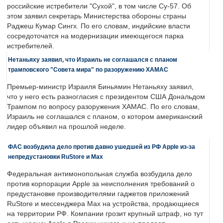
российские истребители "Сухой", в том числе Су-57. Об
этом заявил секретарь Министерства обороны страны
Раджеш Кумар Сингх. По его словам, индийские власти
сосредоточатся на модернизации имеющегося парка
истребителей.
Нетаньяху заявил, что Израиль не соглашался с планом
трамповского "Совета мира" по разоружению ХАМАС
Премьер-министр Израиля Биньямин Нетаньяху заявил,
что у него есть разногласия с президентом США Дональдом
Трампом по вопросу разоружения ХАМАС. По его словам,
Израиль не соглашался с планом, о котором американский
лидер объявил на прошлой неделе.
ФАС возбудила дело против давно ушедшей из РФ Apple из-за
непредустановки RuStore и Max
Федеральная антимонопольная служба возбудила дело
против корпорации Apple за неисполнения требований о
предустановке производителями гаджетов приложений
RuStore и мессенджера Max на устройства, продающиеся
на территории РФ. Компании грозит крупный штраф, но тут