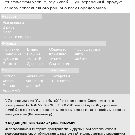
генетическом уровне, ведь хлеб — универсальный продукт,
основа повседневного рациона всех народов мира.
Новости
Все новости
В мире
Фото
Новости партнеров
Рубрики
Политика
В кино
Общество
Происшествия
Экономика
Шоубиз
Криминал
Авто
Культура
Желтый
Туризм
Хайтек
В театр
Здоровье
Сад-огород
Спорт
Регионы
Футбол
Баскетбол
Татарстан
Хоккей
Автоспорт
Белоруссия
Теннис
Фристайл
Бокс/ММА
© Сетевое издание "Суть событий" (argumentiru.com) Свидетельство о
регистрации Эл № ФС77-62778 от 18.08.2015 года. Выдано Федеральной
службой по надзору в сфере связи, информационных технологий и массовых
коммуникаций (Роскомнадзор).
О РЕДАКЦИИ
,
РЕКЛАМА
+7 (495) 638-52-63
Использование в Интернет-пространстве и других СМИ текстов, фото и
видеоматериалов, опубликованных на этом сайте, допускается с
разрешения