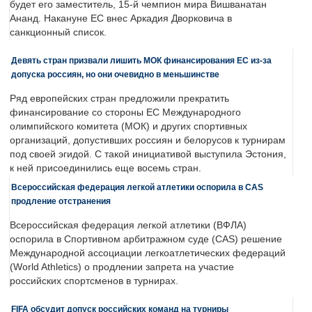
будет его заместитель, 15-й чемпион мира Вишванатан
Ананд. Накануне ЕС внес Аркадия Дворковича в
санкционный список.
Девять стран призвали лишить МОК финансирования ЕС из-за
допуска россиян, но они очевидно в меньшинстве
Ряд европейских стран предложили прекратить
финансирование со стороны ЕС Международного
олимпийского комитета (МОК) и других спортивных
организаций, допустивших россиян и белорусов к турнирам
под своей эгидой. С такой инициативой выступила Эстония,
к ней присоединились еще восемь стран.
Всероссийская федерация легкой атлетики оспорила в CAS
продление отстранения
Всероссийская федерация легкой атлетики (ВФЛА)
оспорила в Спортивном арбитражном суде (CAS) решение
Международной ассоциации легкоатлетических федераций
(World Athletics) о продлении запрета на участие
российских спортсменов в турнирах.
FIFA обсудит допуск российских команд на турниры