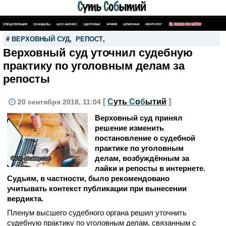
СПЕЦОПЕРАЦИЯ
СКАНДАЛЫ
ШОУ-БИЗНЕС
ЗДОРОВЬЕ
АРМИЯ
ШПИОНАЖ
НЕКРОЛОГ
ПОИСК ПО САЙТУ
#
ВЕРХОВНЫЙ СУД
,
РЕПОСТ
,
Верховный суд уточнил судебную
практику по уголовным делам за
репосты
[
С
уть
С
о
б
ытий
]
20 сентября 2018, 11:04
Верховный суд принял
решение изменить
постановление о судебной
практике по уголовным
делам, возбуждённым за
Фото: pixabay.com
лайки и репосты в интернете.
Судьям, в частности, было рекомендовано
учитывать контекст публикации при вынесении
вердикта.
Пленум высшего судебного органа решил уточнить
судебную практику по уголовным делам, связанным с