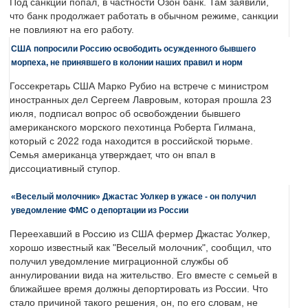
Под санкции попал, в частности Озон банк. Там заявили,
что банк продолжает работать в обычном режиме, санкции
не повлияют на его работу.
США попросили Россию освободить осужденного бывшего
морпеха, не принявшего в колонии наших правил и норм
Госсекретарь США Марко Рубио на встрече с министром
иностранных дел Сергеем Лавровым, которая прошла 23
июля, подписал вопрос об освобождении бывшего
американского морского пехотинца Роберта Гилмана,
который с 2022 года находится в российской тюрьме.
Семья американца утверждает, что он впал в
диссоциативный ступор.
«Веселый молочник» Джастас Уолкер в ужасе - он получил
уведомление ФМС о депортации из России
Переехавший в Россию из США фермер Джастас Уолкер,
хорошо известный как "Веселый молочник", сообщил, что
получил уведомление миграционной службы об
аннулировании вида на жительство. Его вместе с семьей в
ближайшее время должны депортировать из России. Что
стало причиной такого решения, он, по его словам, не