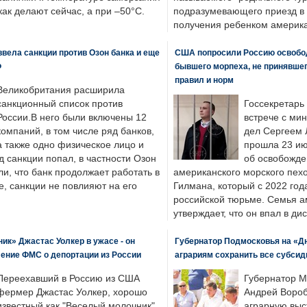
 как делают сейчас, а при –50°C.
подразумевающего приезд в 
получения ребенком америка
вела санкции против Озон банка и еще
США попросили Россию освобо
Ф
бывшего морпеха, не принявшег
правил и норм
Великобритания расширила
санкционный список против
Госсекретарь
России.В него были включены 12
встрече с ми
компаний, в том числе ряд банков,
дел Сергеем 
а также одно физическое лицо и
прошла 23 ию
д санкции попал, в частности Озон
об освобожде
ли, что банк продолжает работать в
американского морского пех
, санкции не повлияют на его
Гилмана, который с 2022 год
российской тюрьме. Семья 
утверждает, что он впал в ди
к» Джастас Уолкер в ужасе - он
Губернатор Подмосковья на «Д
ение ФМС о депортации из России
аграриям сохранить все субсид
Переехавший в Россию из США
Губернатор М
фермер Джастас Уолкер, хорошо
Андрей Вороб
известный как "Веселый молочник",
аграрную выс