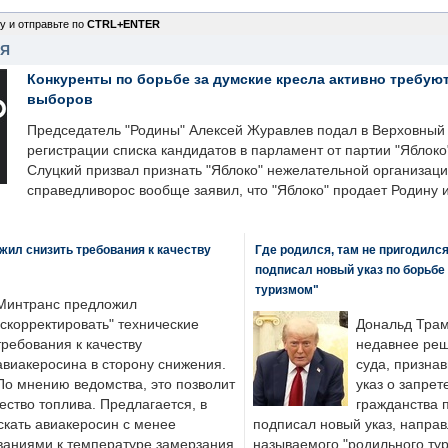
у и отправьте по
CTRL+ENTER
НЯ
Конкуренты по борьбе за думские кресла активно требуют
выборов
Председатель "Родины" Алексей Журавлев подал в Верховный 
регистрации списка кандидатов в парламент от партии "Яблок
Слуцкий призвал признать "Яблоко" нежелательной организаци
справедливорос вообще заявил, что "Яблоко" продает Родину 
ил снизить требования к качеству
Где родился, там не пригодилс
подписал новый указ по борьбе
туризмом"
Минтранс предложил
"скорректировать" технические
Дональд Трам
требования к качеству
недавнее реш
авиакеросина в сторону снижения.
суда, призна
По мнению ведомства, это позволит
указ о запрет
ество топлива. Предлагается, в
гражданства 
скать авиакеросин с менее
подписал новый указ, направ
ваниями к температуре замерзания
называемого "родильного тур