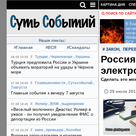
КАРТИНА ДНЯ
СПЕ
ПОИСК ПО САЙТ
В Ека
загор
логис
Wildb
Наши ленты:
ВСУ
#Главная
#ВСЯ
#Скандалы
#
ЗАКОН
,
ПЕРЕ
Россия
#
Турция
, Черноеморе
, Украина
08.08 23:55
Турция предложила России и Украине
объявить мораторий на удары в Черном
электр
море
Сделать это мо
#
Главныеновости
, Сутьсобытий
,
07.08 18:49
7августа
29 июля 201
Главные события к вечеру 7 августа
#
Уолкер
, ВНЖ
, выдворение
07.08 18:46
«Веселый молочник» Джастас Уолкер в
ужасе - он получил уведомление ФМС о
депортации из России
Фото: pixabay.com
#
кино
, премьера
, Колобок
07.08 18:35
Вопреки злопыхателям и критикам,