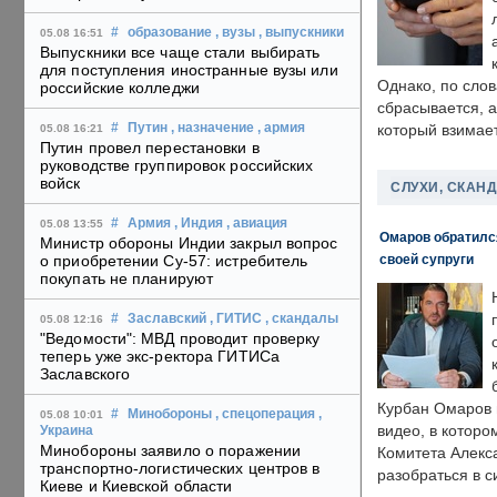
#
образование
, вузы
, выпускники
05.08 16:51
Выпускники все чаще стали выбирать
для поступления иностранные вузы или
Однако, по слов
российские колледжи
сбрасывается, а
#
Путин
, назначение
, армия
который взимает
05.08 16:21
Путин провел перестановки в
руководстве группировок российских
войск
СЛУХИ, СКАН
#
Армия
, Индия
, авиация
05.08 13:55
Омаров обратилс
Министр обороны Индии закрыл вопрос
своей супруги
о приобретении Су-57: истребитель
покупать не планируют
#
Заславский
, ГИТИС
, скандалы
05.08 12:16
"Ведомости": МВД проводит проверку
теперь уже экс-ректора ГИТИСа
Заславского
Курбан Омаров в
#
Минобороны
, спецоперация
,
05.08 10:01
видео, в которо
Украина
Минобороны заявило о поражении
Комитета Алекс
транспортно-логистических центров в
разобраться в с
Киеве и Киевской области