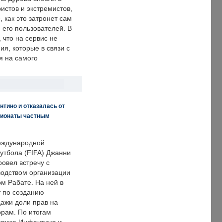
истов и экстремистов,
, как это затронет сам
 его пользователей. В
что на сервис не
я, которые в связи с
я на самого
нтино и отказалась от
пионаты частным
еждународной
тбола (FIFA) Джанни
овел встречу с
одством организации
м Рабате. На ней в
т по созданию
дажи доли прав на
рам. По итогам