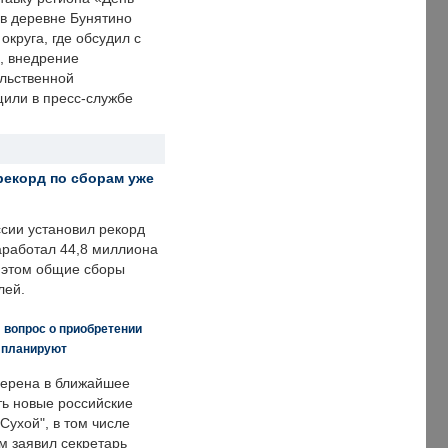
 в деревне Бунятино
округа, где обсудил с
, внедрение
ольственной
щили в пресс-службе
рекорд по сборам уже
ссии установил рекорд
заработал 44,8 миллиона
и этом общие сборы
лей.
 вопрос о приобретении
е планируют
ерена в ближайшее
ть новые российские
Сухой", в том числе
м заявил секретарь