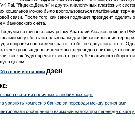
, VK Pal, "Яндекс.Деньги" и других аналогичных платёжных сист
ких кошельков можно было воспользоваться платёжными терми
овой связи. После того, как закон подпишет президент, сделать 
ем банковского счёта.
 Госдумы по финансовому рынку Анатолий Аксаков пояснил РБК
ошельки могут быть использованы для финансирования террори
уг, и поправки направлены на то, чтобы не допустить этого. Од
ка электронных денег и денежных переводов считают, что новов
сли, так как будут препятствовать росту безналичного оборота 
луг в целом.
дзен
Сб
в свои источники
ЖЕ:
 закон о снятии наличных с анонимных карт
а уравнять комиссию банков за переводы между регионами
нтировали сообщения о взимании налога при переводе с карту 