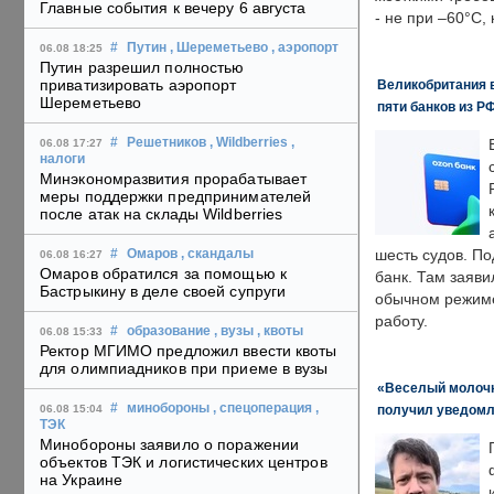
Главные события к вечеру 6 августа
- не при –60°C,
#
Путин
, Шереметьево
, аэропорт
06.08 18:25
Путин разрешил полностью
приватизировать аэропорт
Великобритания в
Шереметьево
пяти банков из Р
#
Решетников
, Wildberries
,
06.08 17:27
налоги
Минэкономразвития прорабатывает
меры поддержки предпринимателей
после атак на склады Wildberries
шесть судов. По
#
Омаров
, скандалы
06.08 16:27
Омаров обратился за помощью к
банк. Там заяви
Бастрыкину в деле своей супруги
обычном режиме
работу.
#
образование
, вузы
, квоты
06.08 15:33
Ректор МГИМО предложил ввести квоты
для олимпиадников при приеме в вузы
«Веселый молочни
#
минобороны
, спецоперация
,
получил уведомл
06.08 15:04
ТЭК
Минобороны заявило о поражении
объектов ТЭК и логистических центров
на Украине