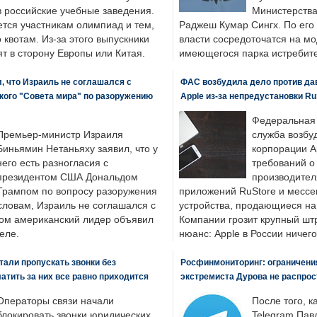
в российские учебные заведения.
Министерства
ется участникам олимпиад и тем,
Раджеш Кумар Сингх. По его
о квотам. Из-за этого выпускники
власти сосредоточатся на м
т в сторону Европы или Китая.
имеющегося парка истребит
, что Израиль не соглашался с
ФАС возбудила дело против да
кого "Совета мира" по разоружению
Apple из-за непредустановки Ru
Федеральная
Премьер-министр Израиля
служба возбу
Биньямин Нетаньяху заявил, что у
корпорации A
него есть разногласия с
требований о
президентом США Дональдом
производител
Трампом по вопросу разоружения
приложений RuStore и месс
словам, Израиль не соглашался с
устройства, продающиеся на
ром американский лидер объявил
Компании грозит крупный штр
еле.
нюанс: Apple в России ничего
али пропускать звонки без
Росфинмониторинг: ограничения
латить за них все равно приходится
экстремиста Дурова не распрос
Операторы связи начали
После того, к
блокировать звонки юридических
Telegram Пав