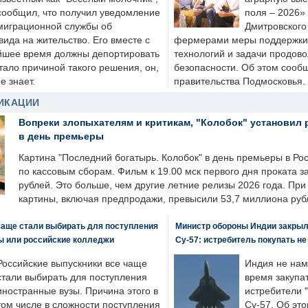
сообщил, что получил уведомление
поля – 2026»
миграционной службы об
Дмитровского 
ида на жительство. Его вместе с
фермерами меры поддержки
йшее время должны депортировать
технологий и задачи продов
стало причиной такого решения, он,
безопасности. Об этом сооб
е знает.
правительства Подмосковья.
ИКАЦИИ
Вопреки злопыхателям и критикам, "Колобок" установил 
в день премьеры
Картина "Последний богатырь. Колобок" в день премьеры в Ро
по кассовым сборам. Фильм к 19.00 мск первого дня проката 
рублей. Это больше, чем другие летние релизы 2026 года. Пр
картины, включая предпродажи, превысили 53,7 миллиона руб
чаще стали выбирать для поступления
Министр обороны Индии закрыл
ы или российские колледжи
Су-57: истребитель покупать н
Российские выпускники все чаще
Индия не нам
стали выбирать для поступления
время закупа
иностранные вузы. Причина этого в
истребители "
том числе в сложности поступления
Су-57. Об это