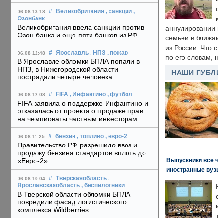
#
Великобритания
, санкции
,
06.08 13:18
Озонбанк
Великобритания ввела санкции против
аннулировании в
Озон банка и еще пяти банков из РФ
семьей в ближа
из России. Что 
#
Ярославль
, НПЗ
, пожар
06.08 12:48
по его словам, н
В Ярославле обломки БПЛА попали в
НПЗ, в Нижегородской области
НАШИ ПУБЛ
пострадали четыре человека
#
FIFA
, Инфантино
, футбол
06.08 12:08
FIFA заявила о поддержке Инфантино и
отказалась от проекта о продаже прав
на чемпионаты частным инвесторам
#
бензин
, топливо
, евро-2
06.08 11:25
Правительство РФ разрешило ввоз и
продажу бензина стандартов вплоть до
Выпускники все 
«Евро-2»
иностранные вуз
#
Тверскаяобласть
,
06.08 10:04
Ярославскаяобласть
, беспилотники
В Тверской области обломки БПЛА
повредили фасад логистического
комплекса Wildberries