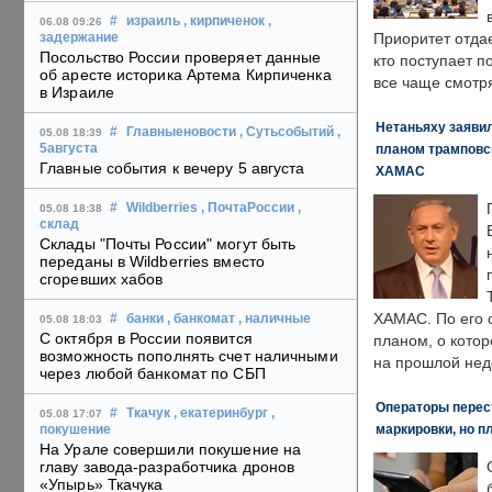
#
израиль
, кирпиченок
,
06.08 09:26
Приоритет отда
задержание
Посольство России проверяет данные
кто поступает п
об аресте историка Артема Кирпиченка
все чаще смотря
в Израиле
Нетаньяху заявил
#
Главныеновости
, Сутьсобытий
,
05.08 18:39
планом трамповс
5августа
Главные события к вечеру 5 августа
ХАМАС
#
Wildberries
, ПочтаРоссии
,
05.08 18:38
склад
Склады "Почты России" могут быть
переданы в Wildberries вместо
сгоревших хабов
ХАМАС. По его 
#
банки
, банкомат
, наличные
05.08 18:03
С октября в России появится
планом, о кото
возможность пополнять счет наличными
на прошлой нед
через любой банкомат по СБП
Операторы перест
#
Ткачук
, екатеринбург
,
05.08 17:07
маркировки, но п
покушение
На Урале совершили покушение на
главу завода-разработчика дронов
«Упырь» Ткачука