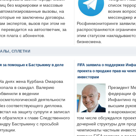
лиц без маркировки и массовые
список террор
автоматизированные вызовы, на
возник вопрос
которые не заключены договоры.
мессенджер и
ам экспертов, вызов при этом не
Росфинмониторинге заявили, 
 переводится на автоответчик, за
распространяются ограничени
ся плата с абонентов.
этим статусом накладываютс
бизнесмена.
ДАЛЫ, СПЛЕТНИ
я за помощью к Бастрыкину в деле
FIFA заявила о поддержке Инфа
проекта о продаже прав на чем
инвесторам
На днях жена Курбана Омарова
попала в скандал. Валерию
Президент М
обвинили в ведении
федерации фу
косметологической деятельности
Инфантино пр
без соответствующего диплома.
высшим руков
стал на защиту супруги и записал
в марокканско
м обратился к главе Следственного
том числе обсуждался проек
андру Бастрыкину с просьбой
дочерней структуры для про
итуации.
чемпионаты частным инвесто