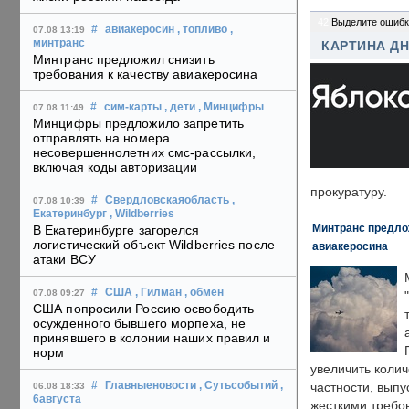
42
Выделите ошибк
#
авиакеросин
, топливо
,
07.08 13:19
минтранс
КАРТИНА Д
Минтранс предложил снизить
требования к качеству авиакеросина
#
сим-карты
, дети
, Минцифры
07.08 11:49
Минцифры предложило запретить
отправлять на номера
несовершеннолетних смс-рассылки,
включая коды авторизации
прокуратуру.
#
Свердловскаяобласть
,
07.08 10:39
Екатеринбург
, Wildberries
Минтранс предлож
В Екатеринбурге загорелся
логистический объект Wildberries после
авиакеросина
атаки ВСУ
#
США
, Гилман
, обмен
07.08 09:27
США попросили Россию освободить
осужденного бывшего морпеха, не
принявшего в колонии наших правил и
норм
увеличить колич
#
Главныеновости
, Сутьсобытий
,
частности, выпу
06.08 18:33
6августа
жесткими требо