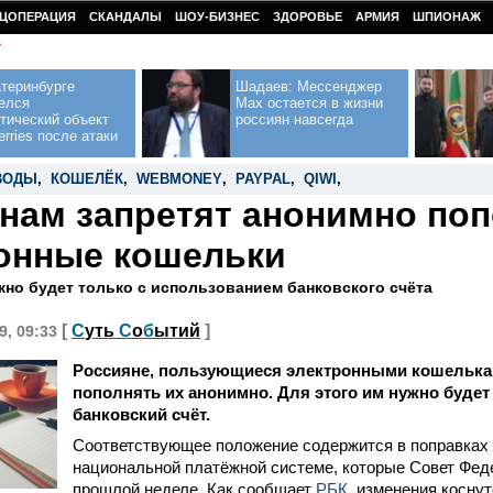
ЦОПЕРАЦИЯ
СКАНДАЛЫ
ШОУ-БИЗНЕС
ЗДОРОВЬЕ
АРМИЯ
ШПИОНАЖ
У
теринбурге
Шадаев: Мессенджер
елся
Max остается в жизни
тический объект
россиян навсегда
erries после атаки
ВОДЫ
,
КОШЕЛЁК
,
WEBMONEY
,
PAYPAL
,
QIWI
,
нам запретят анонимно по
онные кошельки
жно будет только с использованием банковского счёта
[
С
уть
С
о
б
ытий
]
9, 09:33
Россияне, пользующиеся электронными кошелькам
пополнять их анонимно. Для этого им нужно будет
банковский счёт.
Соответствующее положение содержится в поправках 
национальной платёжной системе, которые Совет Фед
прошлой неделе. Как сообщает
РБК
, изменения косну