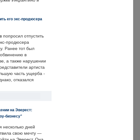
держке Инфантино и
ить его экс-продюсера
в попросил отпустить
экс-продюсера
у. Ранее тот был
 обвинению в
е, а также нарушении
редставители артиста
льшую часть ущерба -
днако, отказался
ении на Эверест:
оу-бизнесу"
я несколько дней
твила свою мечту —
ойти на Эверест. Она