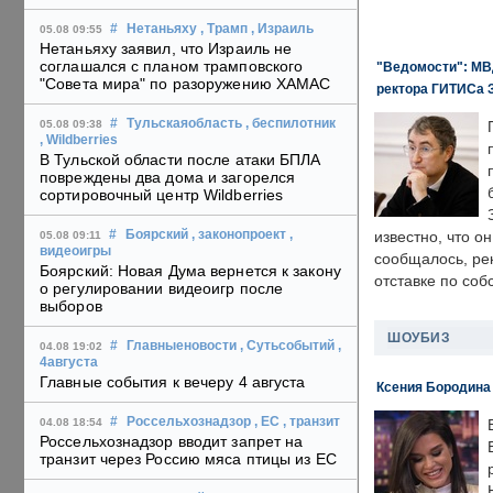
#
Нетаньяху
, Трамп
, Израиль
05.08 09:55
Нетаньяху заявил, что Израиль не
соглашался с планом трамповского
"Ведомости": МВД
"Совета мира" по разоружению ХАМАС
ректора ГИТИСа 
#
Тульскаяобласть
, беспилотник
05.08 09:38
, Wildberries
В Тульской области после атаки БПЛА
повреждены два дома и загорелся
сортировочный центр Wildberries
#
Боярский
, законопроект
,
известно, что о
05.08 09:11
видеоигры
сообщалось, ре
Боярский: Новая Дума вернется к закону
отставке по со
о регулировании видеоигр после
выборов
ШОУБИЗ
#
Главныеновости
, Сутьсобытий
,
04.08 19:02
4августа
Главные события к вечеру 4 августа
Ксения Бородина
#
Россельхознадзор
, ЕС
, транзит
04.08 18:54
Россельхознадзор вводит запрет на
транзит через Россию мяса птицы из ЕС