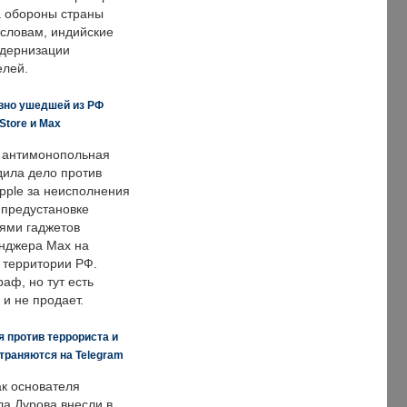
 обороны страны
 словам, индийские
одернизации
елей.
вно ушедшей из РФ
Store и Max
 антимонопольная
дила дело против
pple за неисполнения
 предустановке
ями гаджетов
енджера Max на
 территории РФ.
аф, но тут есть
 и не продает.
 против террориста и
траняются на Telegram
ак основателя
ла Дурова внесли в