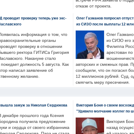
встречи FIFA заявила о под
отказе от проекта.
 проводит проверку теперь уже экс-
Олег Газманов попросил отпуст
Заславского
из СИЗО после выплаты 12 млн
Появилась информация о том, что
Олег Газмано
правоохранительные органы
из СИЗО его 
проводят проверку в отношении
Филиппа Росс
бывшего ректора ГИТИСа Григория
арестован по
Заславского. Накануне стало
мошенничеств
н покидает должность 5 августа. Как
авторских и смежных прав. П
ктор написал заявление об
сообщили, что он погасил бо
бственному желанию.
12 миллионов рублей. Суд, о
смягчить меру пресечения.
 вышла замуж за Николая Сердюкова
Виктория Боня о своем восхожд
"Удивило молчание коллег по ш
В декабре прошлого года Ксения
Бородина получила предложение
Виктория Бон
руки и сердца от своего избранника
назад осущес
Николая Сердюкова. Пара не стала
ей удалось вз