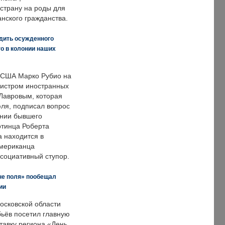
страну на роды для
нского гражданства.
дить осужденного
о в колонии наших
 США Марко Рубио на
нистром иностранных
Лавровым, которая
ля, подписал вопрос
нии бывшего
отинца Роберта
а находится в
американца
ссоциативный ступор.
не поля» пообещал
ии
осковской области
ьёв посетил главную
тавку региона «День