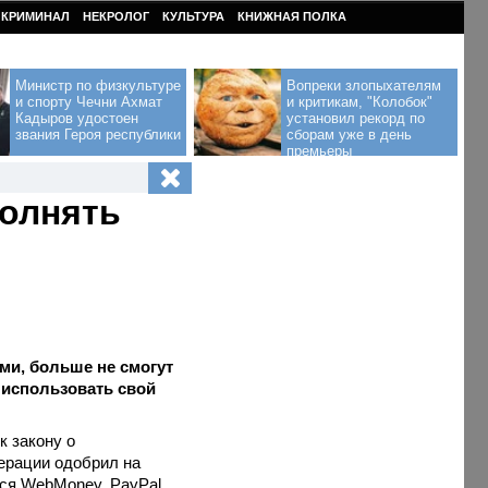
КРИМИНАЛ
НЕКРОЛОГ
КУЛЬТУРА
КНИЖНАЯ ПОЛКА
Министр по физкультуре
Вопреки злопыхателям
и спорту Чечни Ахмат
и критикам, "Колобок"
Кадыров удостоен
установил рекорд по
звания Героя республики
сборам уже в день
премьеры
полнять
и, больше не смогут
 использовать свой
к закону о
ерации одобрил на
тся WebMoney, PayPal,