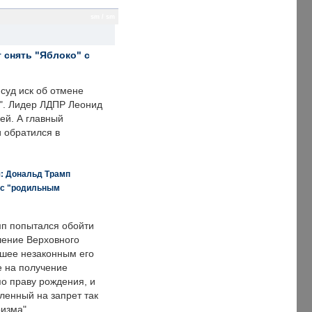
sm / sm
 снять "Яблоко" с
суд иск об отмене
о". Лидер ЛДПР Леонид
ей. А главный
и обратился в
я: Дональд Трамп
 с "родильным
п попытался обойти
ение Верховного
вшее незаконным его
е на получение
по праву рождения, и
ленный на запрет так
изма",