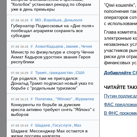
"Колобок" установил рекорд по сборам
"Qiwi кошелёк"
уже в день премьеры
пополнения та
операторов сот
#
МО
, Воробьев
, Деньполя
07.08 18:29
с использовани
Губернатор Подмосковья на «Дне поля»
пообещал аграриям сохранить все
Глава комитета
субсидии
электронные к
незаконных усл
#
АхматКадыров
, звание
, Чечня
07.08 18:16
участников рын
Министр по физкультуре и спорту Чечни
риски для отра
Ахмат Кадыров удостоен звания Героя
республики
финансовых ус
Добавляйте
C
#
Трамп
, гражданство
, США
07.08 16:29
Где родился, там не пригодился:
Дональд Трамп подписал новый указ по
ЧИТАЙТЕ ТАК
борьбе с "родильным туризмом"
Путин подписал
#
Политика
, "Яблоко"
, Журавлев
07.08 16:15
ФАС предложил
Конкуренты по борьбе за думские
кресла активно требуют снять "Яблоко" с
В ФНС прокомме
выборов
#
Шадаев
, Госуслуги
, Max
07.08 15:43
Шадаев: Мессенджер Max остается в
жизни россиян навсегда