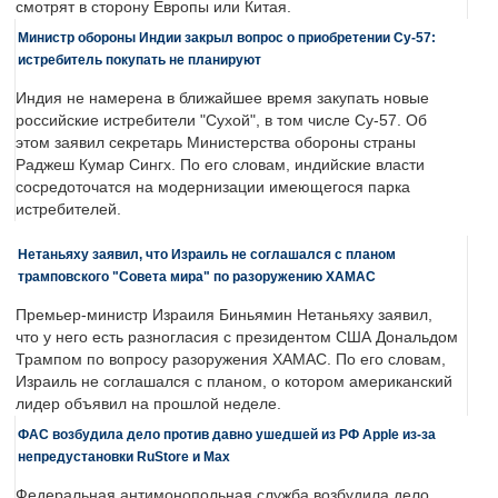
смотрят в сторону Европы или Китая.
Министр обороны Индии закрыл вопрос о приобретении Су-57:
истребитель покупать не планируют
Индия не намерена в ближайшее время закупать новые
российские истребители "Сухой", в том числе Су-57. Об
этом заявил секретарь Министерства обороны страны
Раджеш Кумар Сингх. По его словам, индийские власти
сосредоточатся на модернизации имеющегося парка
истребителей.
Нетаньяху заявил, что Израиль не соглашался с планом
трамповского "Совета мира" по разоружению ХАМАС
Премьер-министр Израиля Биньямин Нетаньяху заявил,
что у него есть разногласия с президентом США Дональдом
Трампом по вопросу разоружения ХАМАС. По его словам,
Израиль не соглашался с планом, о котором американский
лидер объявил на прошлой неделе.
ФАС возбудила дело против давно ушедшей из РФ Apple из-за
непредустановки RuStore и Max
Федеральная антимонопольная служба возбудила дело