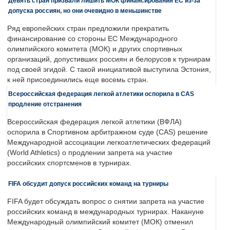
Девять стран призвали лишить МОК финансирования ЕС из-за
допуска россиян, но они очевидно в меньшинстве
Ряд европейских стран предложили прекратить
финансирование со стороны ЕС Международного
олимпийского комитета (МОК) и других спортивных
организаций, допустивших россиян и белорусов к турнирам
под своей эгидой. С такой инициативой выступила Эстония,
к ней присоединились еще восемь стран.
Всероссийская федерация легкой атлетики оспорила в CAS
продление отстранения
Всероссийская федерация легкой атлетики (ВФЛА)
оспорила в Спортивном арбитражном суде (CAS) решение
Международной ассоциации легкоатлетических федераций
(World Athletics) о продлении запрета на участие
российских спортсменов в турнирах.
FIFA обсудит допуск российских команд на турниры
FIFA будет обсуждать вопрос о снятии запрета на участие
российских команд в международных турнирах. Накануне
Международный олимпийский комитет (МОК) отменил