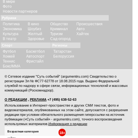
В мире
Фото
Новости партнеров
Рубрики
Политика
В кино
Общество
Происшествия
Экономика
Шоубиз
Криминал
Авто
Культура
Желтый
Туризм
Хайтек
В театр
Здоровье
Сад-огород
Спорт
Регионы
Футбол
Баскетбол
Татарстан
Хоккей
Автоспорт
Белоруссия
Теннис
Фристайл
Бокс/ММА
© Сетевое издание "Суть событий" (argumentiru.com) Свидетельство о
регистрации Эл № ФС77-62778 от 18.08.2015 года. Выдано Федеральной
службой по надзору в сфере связи, информационных технологий и массовых
коммуникаций (Роскомнадзор).
О РЕДАКЦИИ
,
РЕКЛАМА
+7 (495) 638-52-63
Использование в Интернет-пространстве и других СМИ текстов, фото и
видеоматериалов, опубликованных на этом сайте, допускается с
разрешения
редакции
при условии обязательного размещения гиперссылки на источник
публикации («Суть событий» - argumentiru.com), точного воспроизведения
используемых материалов.
Информация о редакции
Возрастная категория
18+