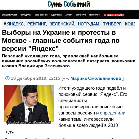
СПЕЦОПЕРАЦИЯ
СКАНДАЛЫ
ШОУ-БИЗНЕС
ЗДОРОВЬЕ
АРМИЯ
ШПИОНАЖ
НЕКРОЛОГ
ПОИСК ПО САЙТУ
#
ЯНДЕКС
,
РЕЙТИНГ
,
ЗЕЛЕНСКИЙ
,
НОТР-ДАМ
,
ТУНБЕРГ
,
КОДЗ
Выборы на Украине и протесты в
Москве - главные события года по
версии "Яндекс"
Персоной уходящего года, привлекшей наибольшее
внимание российских пользователей интернета, поисковик
назвал Владимира Зеленского
18 декабря 2019, 12:15 [«»,
Марика Смольянинова
]
Итоги уходящего года подвёл и
поисковый сервис "Яндекс". Его
специалисты
проанализировали поисковые
запросы россиян и
определили
,
Фото:
какие темы интересовали
globallookpress.com/Kremlin Pool
больше всего людей в 2019
году.