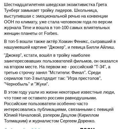
Шестнадцатилетняя шведская экоактивистка Грета
Тунберг замыкает тройку лидеров. Школьница,
выступившая с эмоциональной речью на конвенции
ООН по климату, уже стала человеком года по версии
журнала Time и вошла в топ-100 самых влиятельных
женщин планеты от Forbes.
В топ-5 вошли также актёр Хоакин Феникс, сыгравший в
нашумевшей картине "Джокер", и певица Билли Айлиш.
"Джокер", кстати, вошёл в тройку наиболее
заинтересовавших пользователей фильмов, он оказался
на втором месте. На первом же - российский "Т-34", а
третью строчку занял "Мстители: Финал". Среди
сериалов топ-3 выглдядит так: "Игра престолов",
"Чернобыль" и "Жуки".
В этом году ушли из жизни некоторые известные люди,
что тоже не оставило россиян равнодушными.
Российские пользователи особенно часто
интересовались публикациями, связанными с певицей
Юлией Началовой, рэпером Децлом (Кириллом
Толмацким) и журналистом Сергеем Доренко.