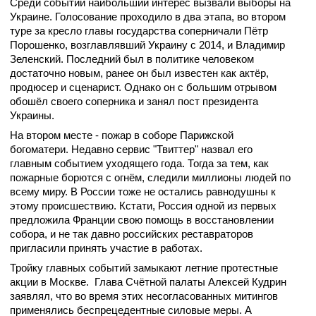
Среди событий наибольший интерес вызвали выборы на
Украине. Голосование проходило в два этапа, во втором
туре за кресло главы государства соперничали Пётр
Порошенко, возглавлявший Украину с 2014, и Владимир
Зеленский. Последний был в политике человеком
достаточно новым, ранее он был известен как актёр,
продюсер и сценарист. Однако он с большим отрывом
обошёл своего соперника и занял пост президента
Украины.
На втором месте - пожар в соборе Парижской
богоматери. Недавно сервис "Твиттер" назвал его
главным событием уходящего года. Тогда за тем, как
пожарные борются с огнём, следили миллионы людей по
всему миру. В России тоже не остались равнодушны к
этому происшествию. Кстати, Россия одной из первых
предложила Франции свою помощь в восстановлении
собора, и не так давно российских реставраторов
пригласили принять участие в работах.
Тройку главных событий замыкают летние протестные
акции в Москве. Глава Счётной палаты Алексей Кудрин
заявлял, что во время этих несогласованных митингов
применялись беспрецедентные силовые меры. А