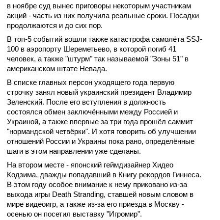
в ноябре суд вынес приговоры некоторым участникам
акций - часть из них получила реальные сроки. Посадки
продолжаются и до сих пор.
В топ-5 событий вошли также катастрофа самолёта SSJ-
100 в аэропорту Шереметьево, в которой погиб 41
человек, а также "штурм" так называемой "Зоны 51" в
американском штате Невада.
В списке главных персон уходящего года первую
строчку занял новый украинский президент Владимир
Зеленский. После его вступления в должность
состоялся обмен заключёнными между Россией и
Украиной, а также впервые за три года прошёл саммит
"нормандской четвёрки". И хотя говорить об улучшении
отношений России и Украины пока рано, определённые
шаги в этом направлении уже сделаны.
На втором месте - японский геймдизайнер Хидео
Кодзима, дважды попадавший в Книгу рекордов Гиннеса.
В этом году особое внимание к нему приковано из-за
выхода игры Death Stranding, ставшей новым словом в
мире видеоигр, а также из-за его приезда в Москву -
осенью он посетил выставку "Игромир".