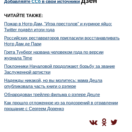
дзен
Добавляйте
CСб
в свои источники
ЧИТАЙТЕ ТАКЖЕ:
Пожар в Нотр-Дам, "Игра престолов" и куриное яйцо:
Twitter подвёл итоги года
Российских реставраторов пригласили восстанавливать
Нотр Дам де Пари
Грета Тунберг названа человеком года по версии
журнала Time
Поклонники Началовой продолжают борьбу за звание
Заслуженной артистки
Надежды никакой, но вы молитесь: мама Децла
опубликовала часть книги о рэпере
Обнародован трейлер фильма о рэпере Децле
Как прошло отложенное из-за подозрений в отравлении
прощание с Сергеем Доренко