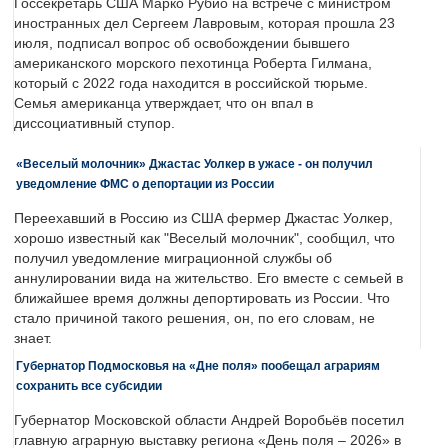
Госсекретарь США Марко Рубио на встрече с министром
иностранных дел Сергеем Лавровым, которая прошла 23
июля, подписал вопрос об освобождении бывшего
американского морского пехотинца Роберта Гилмана,
который с 2022 года находится в российской тюрьме.
Семья американца утверждает, что он впал в
диссоциативный ступор.
«Веселый молочник» Джастас Уолкер в ужасе - он получил
уведомление ФМС о депортации из России
Переехавший в Россию из США фермер Джастас Уолкер,
хорошо известный как "Веселый молочник", сообщил, что
получил уведомление миграционной службы об
аннулировании вида на жительство. Его вместе с семьей в
ближайшее время должны депортировать из России. Что
стало причиной такого решения, он, по его словам, не
знает.
Губернатор Подмосковья на «Дне поля» пообещал аграриям
сохранить все субсидии
Губернатор Московской области Андрей Воробьёв посетил
главную аграрную выставку региона «День поля – 2026» в