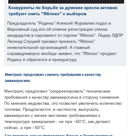
Конкуренты по борьбе за думские кресла активно
требуют снять "Яблоко" с выборов
Председатель "Родины" Алексей Журавлев подал в
Верховный суд иск об отмене регистрации списка
кандидатов в парламент от партии "Яблоко". Лидер ЛДПР
Леонид Слуцкий призвал признать "Яблоко"
нежелательной организацией. А главный
справедливорос вообще заявил, что "Яблоко" продает
Родину и обратился в прокуратуру.
Минтранс предложил снизить требования к качеству
авиакеросина
Минтранс предложил "скорректировать" технические
требования к качеству авиакеросина в сторону снижения.
По мнению ведомства, это позволит увеличить количество
топлива. Предлагается, в частности, выпускать
авиакеросин с менее жесткими требованиями к
температуре замерзания - не при –60°C, как делают
сейчас, а при –50°C.
Где родился, там не пригодился: Дональд Трамп подписал