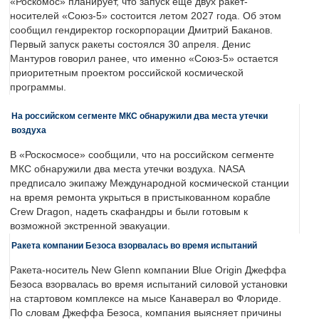
«Роскомос» планирует, что запуск еще двух ракет-
носителей «Союз-5» состоится летом 2027 года. Об этом
сообщил гендиректор госкорпорации Дмитрий Баканов.
Первый запуск ракеты состоялся 30 апреля. Денис
Мантуров говорил ранее, что именно «Союз-5» остается
приоритетным проектом российской космической
программы.
На российском сегменте МКС обнаружили два места утечки
воздуха
В «Роскосмосе» сообщили, что на российском сегменте
МКС обнаружили два места утечки воздуха. NASA
предписало экипажу Международной космической станции
на время ремонта укрыться в пристыкованном корабле
Crew Dragon, надеть скафандры и были готовым к
возможной экстренной эвакуации.
Ракета компании Безоса взорвалась во время испытаний
Ракета-носитель New Glenn компании Blue Origin Джеффа
Безоса взорвалась во время испытаний силовой установки
на стартовом комплексе на мысе Канаверал во Флориде.
По словам Джеффа Безоса, компания выясняет причины