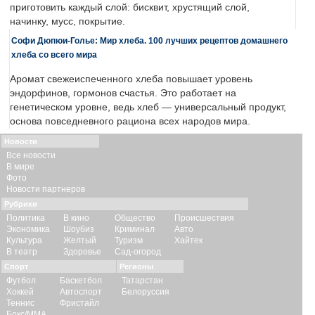
приготовить каждый слой: бисквит, хрустящий слой,
начинку, мусс, покрытие.
Софи Дюпюи-Голье: Мир хлеба. 100 лучших рецептов домашнего
хлеба со всего мира
Аромат свежеиспеченного хлеба повышает уровень
эндорфинов, гормонов счастья. Это работает на
генетическом уровне, ведь хлеб — универсальный продукт,
основа повседневного рациона всех народов мира.
Новости
Все новости
В мире
Фото
Новости партнеров
Рубрики
Политика
В кино
Общество
Происшествия
Экономика
Шоубиз
Криминал
Авто
Культура
Желтый
Туризм
Хайтек
В театр
Здоровье
Сад-огород
Спорт
Регионы
Футбол
Баскетбол
Татарстан
Хоккей
Автоспорт
Белоруссия
Теннис
Фристайл
Бокс/ММА