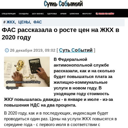
СПЕЦОПЕРАЦИЯ
СКАНДАЛЫ
ШОУ-БИЗНЕС
ЗДОРОВЬЕ
АРМИЯ
ШПИОНАЖ
НЕКРОЛОГ
ПОИСК ПО САЙТУ
#
ЖКХ
,
ЦЕНЫ
,
ФАС
ФАС рассказала о росте цен на ЖКХ в
2020 году
[
С
уть
С
о
б
ытий
]
26 декабря 2019, 09:02
В Федеральной
антимонопольной службе
рассказали, как и на сколько
будет повышаться плата за
жилищно-коммунальные
globallookpress.com/Nikolay
услуги в новом году. В
Gyngazov
уходящем году стоимость
ЖКУ повышалась дважды - в январе и июле - из-за
повышения НДС на два процента.
В 2020 году, как и в последующих, индексация будет
проводиться один раз. Цены на услуги ЖКХ повысятся в
середине года - с первого июля в соответствии с