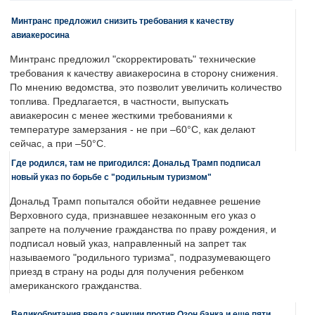
Минтранс предложил снизить требования к качеству
авиакеросина
Минтранс предложил "скорректировать" технические
требования к качеству авиакеросина в сторону снижения.
По мнению ведомства, это позволит увеличить количество
топлива. Предлагается, в частности, выпускать
авиакеросин с менее жесткими требованиями к
температуре замерзания - не при –60°C, как делают
сейчас, а при –50°C.
Где родился, там не пригодился: Дональд Трамп подписал
новый указ по борьбе с "родильным туризмом"
Дональд Трамп попытался обойти недавнее решение
Верховного суда, признавшее незаконным его указ о
запрете на получение гражданства по праву рождения, и
подписал новый указ, направленный на запрет так
называемого "родильного туризма", подразумевающего
приезд в страну на роды для получения ребенком
американского гражданства.
Великобритания ввела санкции против Озон банка и еще пяти