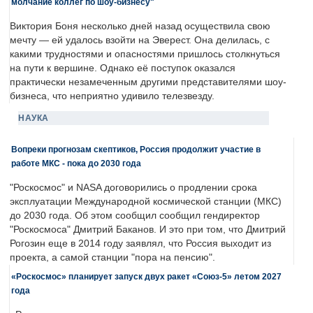
молчание коллег по шоу-бизнесу"
Виктория Боня несколько дней назад осуществила свою
мечту — ей удалось взойти на Эверест. Она делилась, с
какими трудностями и опасностями пришлось столкнуться
на пути к вершине. Однако её поступок оказался
практически незамеченным другими представителями шоу-
бизнеса, что неприятно удивило телезвезду.
НАУКА
Вопреки прогнозам скептиков, Россия продолжит участие в
работе МКС - пока до 2030 года
"Роскосмос" и NASA договорились о продлении срока
эксплуатации Международной космической станции (МКС)
до 2030 года. Об этом сообщил сообщил гендиректор
"Роскосмоса" Дмитрий Баканов. И это при том, что Дмитрий
Рогозин еще в 2014 году заявлял, что Россия выходит из
проекта, а самой станции "пора на пенсию".
«Роскосмос» планирует запуск двух ракет «Союз-5» летом 2027
года