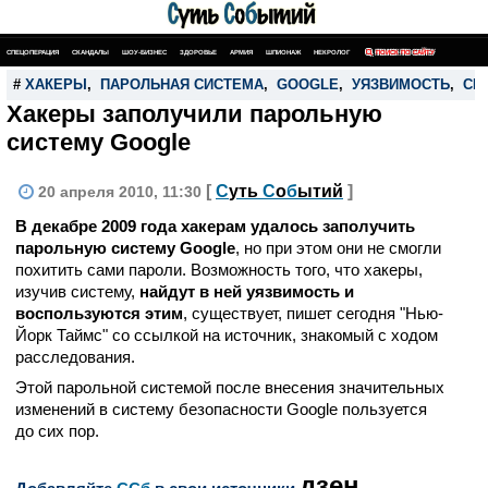
СПЕЦОПЕРАЦИЯ
СКАНДАЛЫ
ШОУ-БИЗНЕС
ЗДОРОВЬЕ
АРМИЯ
ШПИОНАЖ
НЕКРОЛОГ
ПОИСК ПО САЙТУ
#
ХАКЕРЫ
,
ПАРОЛЬНАЯ СИСТЕМА
,
GOOGLE
,
УЯЗВИМОСТЬ
,
СИ
Хакеры заполучили парольную
систему Google
[
С
уть
С
о
б
ытий
]
20 апреля 2010, 11:30
В декабре 2009 года хакерам удалось заполучить
парольную систему Google
, но при этом они не смогли
похитить сами пароли. Возможность того, что хакеры,
изучив систему,
найдут в ней уязвимость и
воспользуются этим
, существует, пишет сегодня "Нью-
Йорк Таймс" со ссылкой на источник, знакомый с ходом
расследования.
Этой парольной системой после внесения значительных
изменений в систему безопасности Google пользуется
до сих пор.
дзен