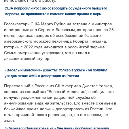
не повлияют на его работу.
США попросили Россию освободить осужденного бывшего
морпеха, не принявшего в колонии наших правил и норм
Госсекретарь США Марко Рубио на встрече с министром
иностранных дел Сергеем Лавровым, которая прошла 23
июля, подписал вопрос об освобождении бывшего
американского морского пехотинца Роберта Гилмана,
который с 2022 года находится в российской тюрьме.
Семья американца утверждает, что он впал в
диссоциативный ступор.
«Веселый молочник» Джастас Уолкер в ужасе - он получил
уведомление ФМС о депортации из России
Переехавший в Россию из США фермер Джастас Уолкер,
хорошо известный как "Веселый молочник", сообщил, что
получил уведомление миграционной службы об
аннулировании вида на жительство. Его вместе с семьей в
ближайшее время должны депортировать из России. Что
стало причиной такого решения, он, по его словам, не
знает.
Губернатор Подмосковья на «Дне поля» пообещал аграриям