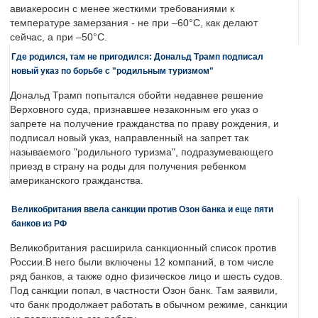
авиакеросин с менее жесткими требованиями к
температуре замерзания - не при –60°C, как делают
сейчас, а при –50°C.
Где родился, там не пригодился: Дональд Трамп подписал
новый указ по борьбе с "родильным туризмом"
Дональд Трамп попытался обойти недавнее решение
Верховного суда, признавшее незаконным его указ о
запрете на получение гражданства по праву рождения, и
подписал новый указ, направленный на запрет так
называемого "родильного туризма", подразумевающего
приезд в страну на роды для получения ребенком
американского гражданства.
Великобритания ввела санкции против Озон банка и еще пяти
банков из РФ
Великобритания расширила санкционный список против
России.В него были включены 12 компаний, в том числе
ряд банков, а также одно физическое лицо и шесть судов.
Под санкции попал, в частности Озон банк. Там заявили,
что банк продолжает работать в обычном режиме, санкции