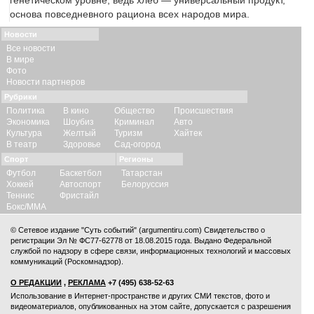
генетическом уровне, ведь хлеб — универсальный продукт,
основа повседневного рациона всех народов мира.
Новости
Все новости
В мире
Фото
Новости партнеров
Рубрики
Политика
В кино
Общество
Происшествия
Экономика
Шоубиз
Криминал
Авто
Культура
Желтый
Туризм
Хайтек
В театр
Здоровье
Сад-огород
Спорт
Регионы
Футбол
Баскетбол
Татарстан
Хоккей
Автоспорт
Белоруссия
Теннис
Фристайл
Бокс/ММА
© Сетевое издание "Суть событий" (argumentiru.com) Свидетельство о
регистрации Эл № ФС77-62778 от 18.08.2015 года. Выдано Федеральной
службой по надзору в сфере связи, информационных технологий и массовых
коммуникаций (Роскомнадзор).
О РЕДАКЦИИ
,
РЕКЛАМА
+7 (495) 638-52-63
Использование в Интернет-пространстве и других СМИ текстов, фото и
видеоматериалов, опубликованных на этом сайте, допускается с
разрешения