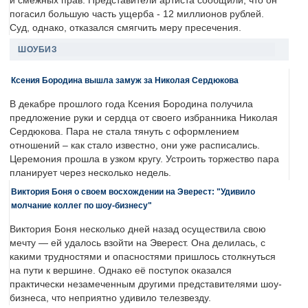
и смежных прав. Представители артиста сообщили, что он
погасил большую часть ущерба - 12 миллионов рублей.
Суд, однако, отказался смягчить меру пресечения.
ШОУБИЗ
Ксения Бородина вышла замуж за Николая Сердюкова
В декабре прошлого года Ксения Бородина получила
предложение руки и сердца от своего избранника Николая
Сердюкова. Пара не стала тянуть с оформлением
отношений – как стало известно, они уже расписались.
Церемония прошла в узком кругу. Устроить торжество пара
планирует через несколько недель.
Виктория Боня о своем восхождении на Эверест: "Удивило
молчание коллег по шоу-бизнесу"
Виктория Боня несколько дней назад осуществила свою
мечту — ей удалось взойти на Эверест. Она делилась, с
какими трудностями и опасностями пришлось столкнуться
на пути к вершине. Однако её поступок оказался
практически незамеченным другими представителями шоу-
бизнеса, что неприятно удивило телезвезду.