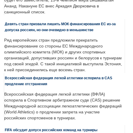
будет его заместитель, 15-й чемпион мира Вишванатан
Ананд. Накануне ЕС внес Аркадия Дворковича в
санкционный список.
Девять стран призвали лишить МОК финансирования ЕС из-за
допуска россиян, но они очевидно в меньшинстве
Ряд европейских стран предложили прекратить
финансирование со стороны ЕС Международного
олимпийского комитета (МОК) и других спортивных
организаций, допустивших россиян и белорусов к турнирам
под своей эгидой. С такой инициативой выступила Эстония,
к ней присоединились еще восемь стран.
Всероссийская федерация легкой атлетики оспорила в CAS
продление отстранения
Всероссийская федерация легкой атлетики (ВФЛА)
оспорила в Спортивном арбитражном суде (CAS) решение
Международной ассоциации легкоатлетических федераций
(World Athletics) о продлении запрета на участие
российских спортсменов в турнирах.
FIFA обсудит допуск российских команд на турниры