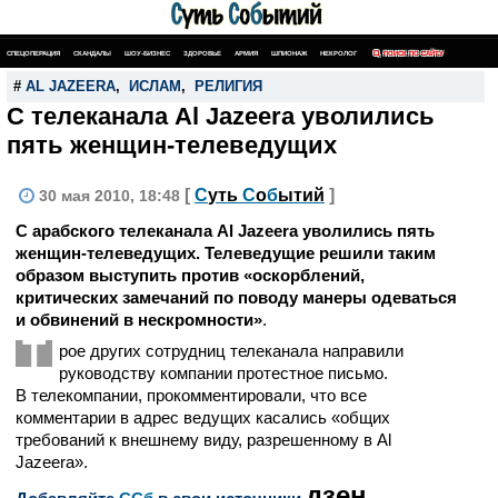
СПЕЦОПЕРАЦИЯ
СКАНДАЛЫ
ШОУ-БИЗНЕС
ЗДОРОВЬЕ
АРМИЯ
ШПИОНАЖ
НЕКРОЛОГ
ПОИСК ПО САЙТУ
#
AL JAZEERA
,
ИСЛАМ
,
РЕЛИГИЯ
С телеканала Al Jazeera уволились
пять женщин-телеведущих
[
С
уть
С
о
б
ытий
]
30 мая 2010, 18:48
С арабского телеканала Al Jazeera уволились пять
женщин-телеведущих. Телеведущие решили таким
образом выступить против «оскорблений,
критических замечаний по поводу манеры одеваться
и обвинений в нескромности»
.
Т
рое других сотрудниц телеканала направили
руководству компании протестное письмо.
В телекомпании, прокомментировали, что все
комментарии в адрес ведущих касались «общих
требований к внешнему виду, разрешенному в Al
Jazeera».
дзен