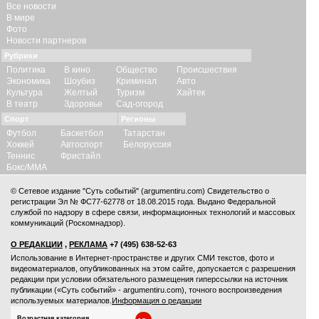
Все новости
В мире
Фото
Новости партнеров
Рубрики
Политика
В кино
Общество
Происшествия
Экономика
Шоубиз
Криминал
Авто
Культура
Желтый
Туризм
Хайтек
В театр
Здоровье
Сад-огород
Спорт
Регионы
Футбол
Баскетбол
Татарстан
Хоккей
Автоспорт
Белоруссия
Теннис
Фристайл
Бокс/ММА
© Сетевое издание "Суть событий" (argumentiru.com) Свидетельство о
регистрации Эл № ФС77-62778 от 18.08.2015 года. Выдано Федеральной
службой по надзору в сфере связи, информационных технологий и массовых
коммуникаций (Роскомнадзор).
О РЕДАКЦИИ
,
РЕКЛАМА
+7 (495) 638-52-63
Использование в Интернет-пространстве и других СМИ текстов, фото и
видеоматериалов, опубликованных на этом сайте, допускается с
разрешения
редакции
при условии обязательного размещения гиперссылки на источник
публикации («Суть событий» - argumentiru.com), точного воспроизведения
используемых материалов.
Информация о редакции
Возрастная категория