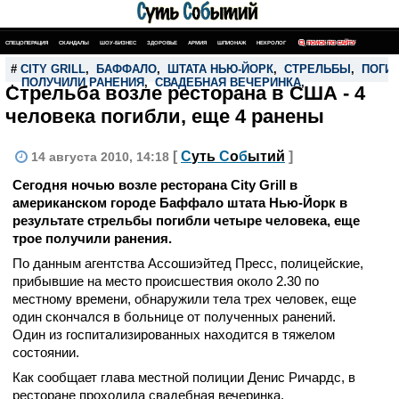
СПЕЦОПЕРАЦИЯ
СКАНДАЛЫ
ШОУ-БИЗНЕС
ЗДОРОВЬЕ
АРМИЯ
ШПИОНАЖ
НЕКРОЛОГ
ПОИСК ПО САЙТУ
#
CITY GRILL
,
БАФФАЛО
,
ШТАТА НЬЮ-ЙОРК
,
СТРЕЛЬБЫ
,
ПОГИ
,
ПОЛУЧИЛИ РАНЕНИЯ
,
СВАДЕБНАЯ ВЕЧЕРИНКА
,
Стрельба возле ресторана в США - 4
человека погибли, еще 4 ранены
[
С
уть
С
о
б
ытий
]
14 августа 2010, 14:18
Сегодня ночью возле ресторана City Grill в
американском городе Баффало штата Нью-Йорк в
результате стрельбы погибли четыре человека, еще
трое получили ранения.
По данным агентства Ассошиэйтед Пресс, полицейские,
прибывшие на место происшествия около 2.30 по
местному времени, обнаружили тела трех человек, еще
один скончался в больнице от полученных ранений.
Один из госпитализированных находится в тяжелом
состоянии.
Как сообщает глава местной полиции Денис Ричардс, в
ресторане проходила свадебная вечеринка.