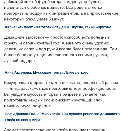
дебютной книгой фуд-блогера каждое утро будет
начинаться с бабочек в животе. Все рецепты легко
повторить из подручных ингредиентов, а на приготовление
некоторых блюд уйдет 5 минут.
Дарья Близнюк: «Заготовки от Даши. Вкусно, как ни «крути»!
Домашние заготовки — простой способ есть полезные
фрукты и овощи круглый год. А еще это очень удобно:
делать их легко и под рукой всегда будет готовая еда. Тем
более баночка угощения, сделанного своими руками, —
лучший подарок.
Анна Аксёнова: Муссовые торты. Легче легкого!
Безупречная форма, гладкое покрытие, идеальный разрез
— книга расскажет, как приготовить торт перфекциониста.
Вы увидите муссовые торты в разрезе и узнаете, как
приготовить каждый слой: бисквит, хрустящий слой,
начинку, мусс, покрытие.
Софи Дюпюи-Голье: Мир хлеба. 100 лучших рецептов домашнего
хлеба со всего мира
Аромат свежеиспеченного хлеба повышает уровень