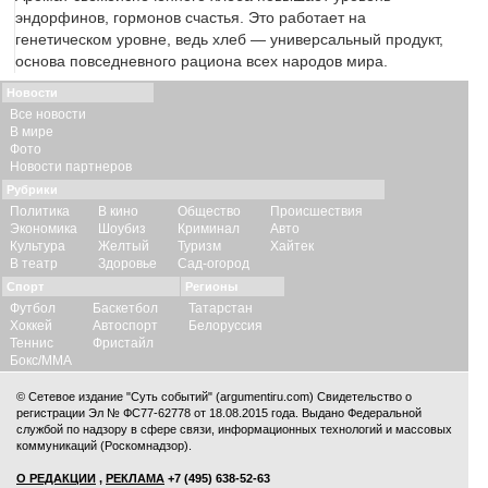
эндорфинов, гормонов счастья. Это работает на
генетическом уровне, ведь хлеб — универсальный продукт,
основа повседневного рациона всех народов мира.
Новости
Все новости
В мире
Фото
Новости партнеров
Рубрики
Политика
В кино
Общество
Происшествия
Экономика
Шоубиз
Криминал
Авто
Культура
Желтый
Туризм
Хайтек
В театр
Здоровье
Сад-огород
Спорт
Регионы
Футбол
Баскетбол
Татарстан
Хоккей
Автоспорт
Белоруссия
Теннис
Фристайл
Бокс/ММА
© Сетевое издание "Суть событий" (argumentiru.com) Свидетельство о
регистрации Эл № ФС77-62778 от 18.08.2015 года. Выдано Федеральной
службой по надзору в сфере связи, информационных технологий и массовых
коммуникаций (Роскомнадзор).
О РЕДАКЦИИ
,
РЕКЛАМА
+7 (495) 638-52-63